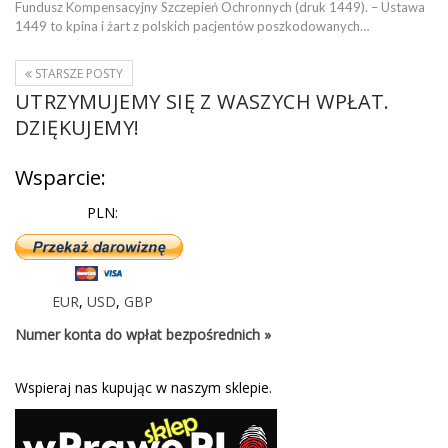
Fundusz Kompensacyjny Szczepień Ochronnych (druk 1449). – Ustawa
1449 to kpina i żart z polskich pacjentów poszkodowanych…
STARSZE POSTY
UTRZYMUJEMY SIĘ Z WASZYCH WPŁAT.
DZIĘKUJEMY!
Wsparcie:
PLN:
EUR
,
USD
,
GBP
Numer konta do wpłat bezpośrednich »
Wspieraj nas kupując w naszym sklepie.