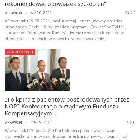
rekomendować obowiązek szczepień”
sie 20, 2021
24
WPRAWO.PL
W czwartek (19.08.2021) prof. Andrzej Horban, główny doradca
premiera ds. Covid-19, był gościem programu „Tak jest” w TVN24.
Horban poinformował, że Rada Medyczna rozważa rekomendację
obowiązku szczepień kowidowych oraz wprowadzenie…
WIADOMOŚCI
„To kpina z pacjentów poszkodowanych przez
NOP”. Konfederacja o rządowym Funduszu
Kompensacyjnym…
sie 19, 2021
6
WPRAWO.PL
W czwartek (19.08.20221) Konfederacja przedstawiła swoje
stanowisko w sprawie rządowego projektu ustawy wprowadzającej