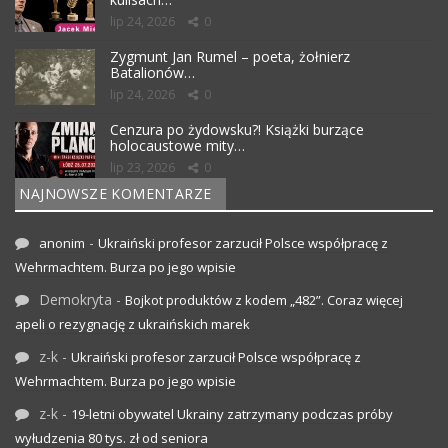
lip 24, 2026
0
Zygmunt Jan Rumel – poeta, żołnierz
Batalionów…
lip 24, 2026
0
Cenzura po żydowsku?! Książki burzące
holocaustowe mity…
lip 23, 2026
0
NAJNOWSZE KOMENTARZE
-
anonim
Ukraiński profesor zarzucił Polsce współpracę z
Wehrmachtem. Burza po jego wpisie
Demokryta
-
Bojkot produktów z kodem „482”. Coraz więcej
apeli o rezygnację z ukraińskich marek
z-k
-
Ukraiński profesor zarzucił Polsce współpracę z
Wehrmachtem. Burza po jego wpisie
z-k
-
19-letni obywatel Ukrainy zatrzymany podczas próby
wyłudzenia 80 tys. zł od seniora