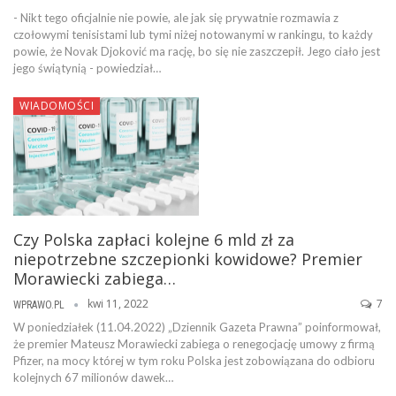
- Nikt tego oficjalnie nie powie, ale jak się prywatnie rozmawia z
czołowymi tenisistami lub tymi niżej notowanymi w rankingu, to każdy
powie, że Novak Djoković ma rację, bo się nie zaszczepił. Jego ciało jest
jego świątynią - powiedział…
WIADOMOŚCI
Czy Polska zapłaci kolejne 6 mld zł za
niepotrzebne szczepionki kowidowe? Premier
Morawiecki zabiega…
kwi 11, 2022
7
WPRAWO.PL
W poniedziałek (11.04.2022) „Dziennik Gazeta Prawna” poinformował,
że premier Mateusz Morawiecki zabiega o renegocjację umowy z firmą
Pfizer, na mocy której w tym roku Polska jest zobowiązana do odbioru
kolejnych 67 milionów dawek…