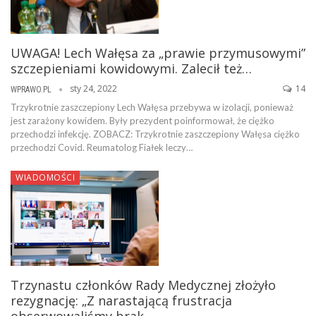
UWAGA! Lech Wałęsa za „prawie przymusowymi”
szczepieniami kowidowymi. Zalecił też…
sty 24, 2022
14
WPRAWO.PL
Trzykrotnie zaszczepiony Lech Wałęsa przebywa w izolacji, ponieważ
jest zarażony kowidem. Były prezydent poinformował, że ciężko
przechodzi infekcję. ZOBACZ: Trzykrotnie zaszczepiony Wałęsa ciężko
przechodzi Covid. Reumatolog Fiałek leczy…
WIADOMOŚCI
Trzynastu członków Rady Medycznej złożyło
rezygnację: „Z narastającą frustracja
obserwowaliśmy brak…