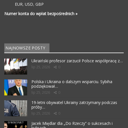
EUR
,
USD
,
GBP
Numer konta do wpłat bezpośrednich »
NAJNOWSZE POSTY
Ukraiński profesor zarzucił Polsce współpracę z…
lip 25, 2026
0
Polska i Ukraina o dalszym wsparciu. Sybiha
podziękował…
lip 25, 2026
0
19-letni obywatel Ukrainy zatrzymany podczas
próby…
lip 25, 2026
0
Jacek Międlar dla „Do Rzeczy” o sukcesach i
kulisach…