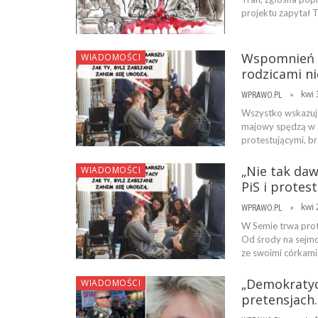
projektu zapytał 
Wspomnień c
WIADOMOŚCI
rodzicami n
kwi 
WPRAWO.PL
Wszystko wskazuje
majowy spędzą w S
protestującymi, br
„Nie tak daw
WIADOMOŚCI
PiS i protes
kwi 
WPRAWO.PL
W Semie trwa pro
Od środy na sejm
ze swoimi córkami
„Demokratycz
WIADOMOŚCI
pretensjach.