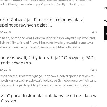
Todd Gilbert, przewodniczący Republikanów. Pytanie: Czy w …
N
zar! Zobacz jak Platforma rozmawiała z
W
iepełnosprawnych dzieci…
30, 2018
0
 na to, że rodzice wraz z dziećmi niepełnosprawnymi długi weekend
ejmie. Mimo, iż rząd Prawa i Sprawiedliwości prowadzi rozmowy z
akuje porozumienia. - Widać, że minister Elżbieta Rafalska…
no głosowali, żeby ich zabijać!” Opozycja, PAD,
t rodziców osób…
20, 2018
0
test Komitetu Protestacyjnego Rodziców Osób Niepełnosprawnych.
owych korytarzach przebywają rodzice osób niepełnosprawnych wraz
 i synami. Czego chcą? Chcą, by zostały zrównane renta socjalna…
na” para doskonała: obłąkany sekciarz i lala w
 Oto ich…