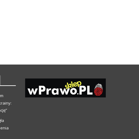
ym
rainy:
cję”
ła
ienia