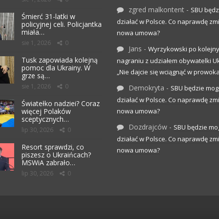
zgred malkontent
-
SBU będz
Śmierć 31-latki w
działać w Polsce. Co naprawdę zm
policyjnej celi. Policjantka
miała…
nowa umowa?
sie 1, 2026
0
Jans
-
Wyrzykowski po kolejn
Tusk zapowiada kolejną
nagraniu z udziałem obywatelki Uk
pomoc dla Ukrainy. W
„Nie dajcie się wciągnąć w prowoka
grze są…
sie 1, 2026
0
Demokryta
-
SBU będzie mog
działać w Polsce. Co naprawdę zm
Światełko nadziei? Coraz
więcej Polaków
nowa umowa?
sceptycznych…
Dozdrajców
-
SBU będzie mo
lip 30, 2026
0
działać w Polsce. Co naprawdę zm
Resort sprawdzi, co
nowa umowa?
piszesz o Ukraińcach?
MSWiA zabrało…
lip 30, 2026
0