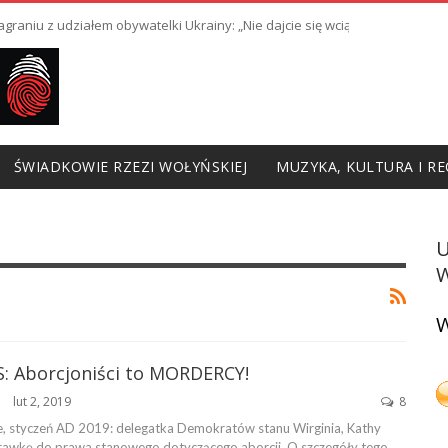
raniu z udziałem obywatelki Ukrainy: „Nie dajcie się wciągnąć w prowoka
ŚWIADKOWIE RZEZI WOŁYŃSKIEJ
MUZYKA, KULTURA I RE
W
W
S: Aborcjoniści to MORDERCY!
lut 2, 2019
8
ŃSKA
, styczeń AD 2019: delegatka Demokratów stanu Wirginia, Kathy
prawkę do prawa stanowego dotyczącego aborcji. O szczegóły tego