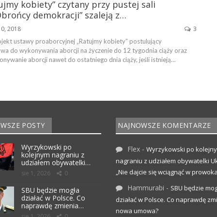
ujmy kobiety” czytany przy pustej sali
brońcy demokracji” szaleją z…
10, 2018
3
ojekt ustawy proaborcyjnej „Ratujmy kobiety” postulujący
a do wykonywania aborcji na życzenie do 12 tygodnia ciąży oraz
nywanie aborcji nawet do ostatniego dnia ciąży, jeśli istnieją…
WSZE POSTY
NAJNOWSZE KOMENTARZE
Wyrzykowski po
Flex
-
Wyrzykowski po kolejn
kolejnym nagraniu z
nagraniu z udziałem obywatelki Uk
udziałem obywatelki…
„Nie dajcie się wciągnąć w prowoka
sie 1, 2026
0
Hammurabi
-
SBU będzie mog
SBU będzie mogła
działać w Polsce. Co
działać w Polsce. Co naprawdę zm
naprawdę zmienia…
nowa umowa?
sie 1, 2026
0