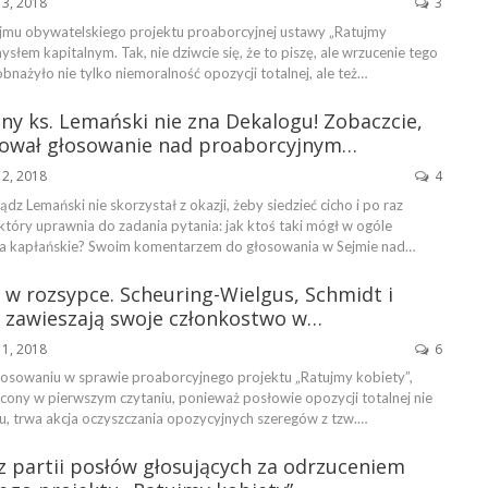
13, 2018
3
jmu obywatelskiego projektu proaborcyjnej ustawy „Ratujmy
słem kapitalnym. Tak, nie dziwcie się, że to piszę, ale wrzucenie tego
bnażyło nie tylko niemoralność opozycji totalnej, ale też…
y ks. Lemański nie zna Dekalogu! Zobaczcie,
ował głosowanie nad proaborcyjnym…
12, 2018
4
z Lemański nie skorzystał z okazji, żeby siedzieć cicho i po raz
 który uprawnia do zadania pytania: jak ktoś taki mógł w ogóle
ia kapłańskie? Swoim komentarzem do głosowania w Sejmie nad…
w rozsypce. Scheuring-Wielgus, Schmidt i
 zawieszają swoje członkostwo w…
11, 2018
6
osowaniu w sprawie proaborcyjnego projektu „Ratujmy kobiety”,
ucony w pierwszym czytaniu, ponieważ posłowie opozycji totalnej nie
łu, trwa akcja oczyszczania opozycyjnych szeregów z tzw.…
z partii posłów głosujących za odrzuceniem