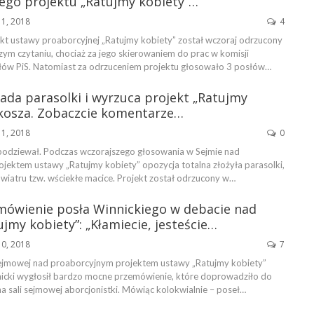
ego projektu „Ratujmy kobiety”…
11, 2018
4
kt ustawy proaborcyjnej „Ratujmy kobiety” został wczoraj odrzucony
zym czytaniu, chociaż za jego skierowaniem do prac w komisji
ów PiS. Natomiast za odrzuceniem projektu głosowało 3 posłów…
ada parasolki i wyrzuca projekt „Ratujmy
 kosza. Zobaczcie komentarze…
11, 2018
0
 spodziewał. Podczas wczorajszego głosowania w Sejmie nad
jektem ustawy „Ratujmy kobiety” opozycja totalna złożyła parasolki,
 wiatru tzw. wściekłe macice. Projekt został odrzucony w…
ówienie posła Winnickiego w debacie nad
jmy kobiety”: „Kłamiecie, jesteście…
10, 2018
7
ejmowej nad proaborcyjnym projektem ustawy „Ratujmy kobiety”
icki wygłosił bardzo mocne przemówienie, które doprowadziło do
na sali sejmowej aborcjonistki. Mówiąc kolokwialnie – poseł…