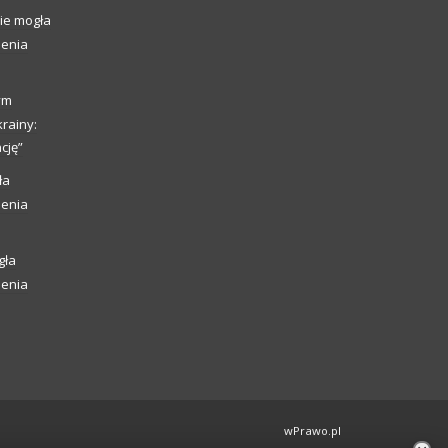
ie mogła
ienia
ym
rainy:
cję”
ła
ienia
gła
ienia
wPrawo.pl