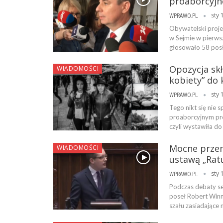
proaborcyjn
sty 
WPRAWO.PL
Obywatelski proje
w Sejmie w pierws
głosowało 58 posł
Opozycja skł
WIADOMOŚCI
kobiety” do
sty 
WPRAWO.PL
Tego nikt się nie
proaborcyjnym pro
czyli wystawiła do
Mocne przem
WIADOMOŚCI
ustawą „Ratu
sty 
WPRAWO.PL
Podczas debaty s
poseł Robert Winn
szału zasiadające 