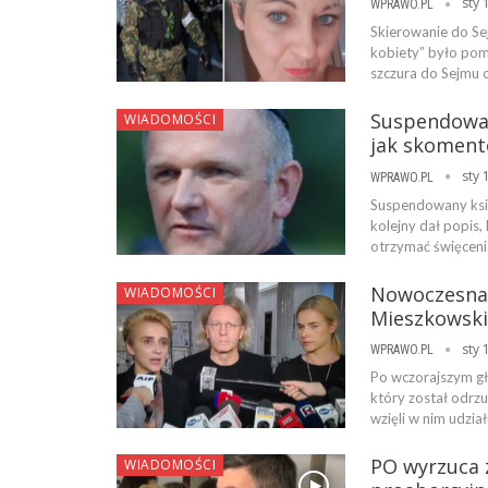
sty 
WPRAWO.PL
Skierowanie do Se
kobiety” było pomy
szczura do Sejmu o
Suspendowan
WIADOMOŚCI
jak skoment
sty 
WPRAWO.PL
Suspendowany ksiąd
kolejny dał popis,
otrzymać święcen
Nowoczesna 
WIADOMOŚCI
Mieszkowski
sty 
WPRAWO.PL
Po wczorajszym gł
który został odrz
wzięli w nim udzia
PO wyrzuca 
WIADOMOŚCI