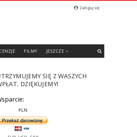
cję”
Zaloguj się
CENZJE
FILMY
JESZCZE
UTRZYMUJEMY SIĘ Z WASZYCH
PŁAT. DZIĘKUJEMY!
sparcie:
PLN: