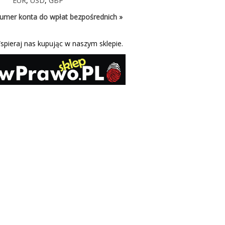
EUR
,
USD
,
GBP
umer konta do wpłat bezpośrednich »
spieraj nas kupując w naszym sklepie.