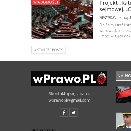
Projekt „Rat
WIADOMOŚCI
sejmowej. „O
sty 
WPRAWO.PL
Do Sejmu trafił pr
wprowadzenia praw
umożliwiający doko
STARSZE POSTY
NAJNO
Skontaktuj się z nami:
wprawopl@gmail.com
Wsparcie: