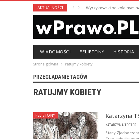
AKTUALNOŚCI
Wyrzykowski po kolejnym nag
WIADOMOŚCI
FELIETONY
HISTORIA
Strona główna
ratujmy kobiety
PRZEGLĄDANIE TAGÓW
RATUJMY KOBIETY
Katarzyna T
FELIETONY
KATARZYNA TRETER-SIERPI
Stany Zjednoczone
Tran, zgłosiła po