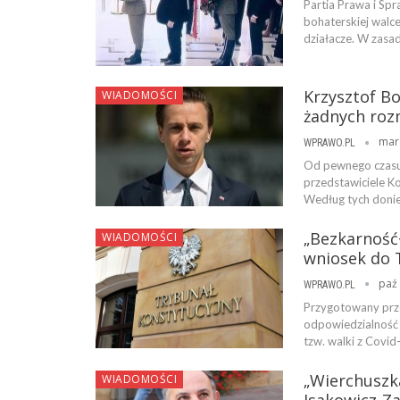
Partia Prawa i Sp
bohaterskiej walce
działacze. W zasa
Krzysztof B
WIADOMOŚCI
żadnych roz
mar
WPRAWO.PL
Od pewnego czasu 
przedstawiciele K
Według tych donie
„Bezkarność+
WIADOMOŚCI
wniosek do 
paź 
WPRAWO.PL
Przygotowany prze
odpowiedzialność 
tzw. walki z Covi
„Wierchuszka
WIADOMOŚCI
Isakowicz-Zal