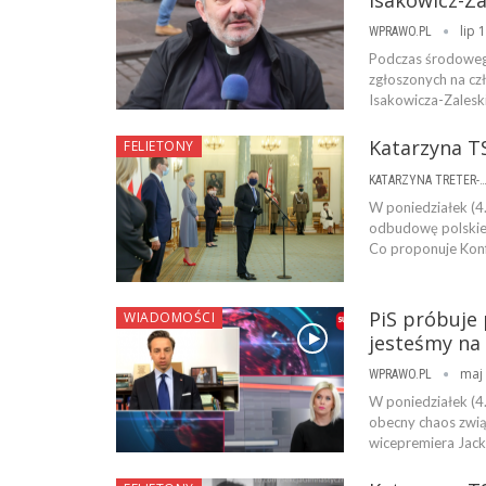
lip 
WPRAWO.PL
Podczas środoweg
zgłoszonych na cz
Isakowicza-Zalesk
Katarzyna TS
FELIETONY
KATARZYNA TRETER-SIERPI
W poniedziałek (4
odbudowę polskiej
Co proponuje Konf
PiS próbuje 
WIADOMOŚCI
jesteśmy na
maj 
WPRAWO.PL
W poniedziałek (4
obecny chaos zwią
wicepremiera Jack