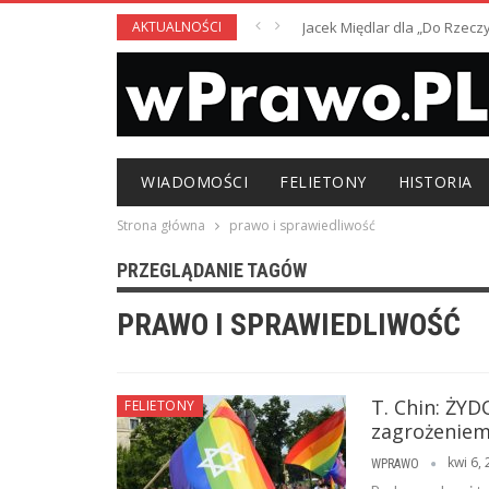
AKTUALNOŚCI
Jacek Międlar dla „Do Rzecz
WIADOMOŚCI
FELIETONY
HISTORIA
Strona główna
prawo i sprawiedliwość
PRZEGLĄDANIE TAGÓW
PRAWO I SPRAWIEDLIWOŚĆ
T. Chin: ŻY
FELIETONY
zagrożeniem
kwi 6,
WPRAWO