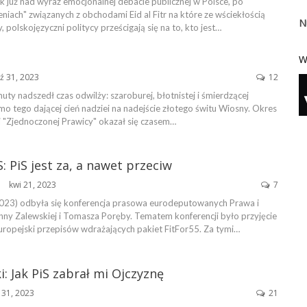
k już nad wyraz emocjonalnej debacie publicznej w Polsce, po
niach" związanych z obchodami Eid al Fitr na które ze wściekłością
N
 polskojęzyczni politycy prześcigają się na to, kto jest…
W
ź 31, 2023
12
uty nadszedł czas odwilży: szaroburej, błotnistej i śmierdzącej
imo tego dającej cień nadziei na nadejście złotego świtu Wiosny. Okres
 "Zjednoczonej Prawicy" okazał się czasem…
: PiS jest za, a nawet przeciw
kwi 21, 2023
7
ŃSKA
023) odbyła się konferencja prasowa eurodeputowanych Prawa i
nny Zalewskiej i Tomasza Poręby. Tematem konferencji było przyjęcie
uropejski przepisów wdrażających pakiet FitFor55. Za tymi…
i: Jak PiS zabrał mi Ojczyznę
 31, 2023
21