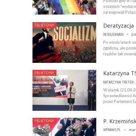
Podczas gdy w i ta
ostatnich "wydarze
zareagowali Polacy,
Deratyzacja
FELIETONY
pa
RESCUEBRAIN
Po ośmiu latach sm
zgnilizną, ale pom
rządów tak zwanej
Katarzyna TS
FELIETONY
KATARZYNA TRETER-SIERPI
W piątek (21.04.2
Sprawiedliwości A
przez Parlament E
P. Krzemińsk
FELIETONY
mar
WPRAWO.PL