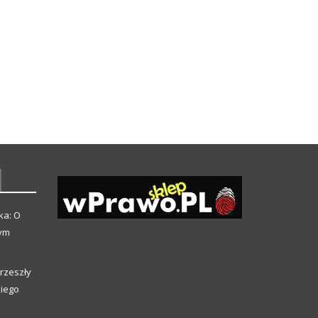
ka: O
zym
rzeszły
kiego