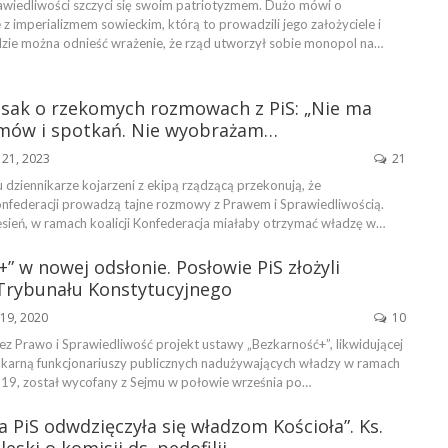
rawiedliwości szczyci się swoim patriotyzmem. Dużo mówi o
 z imperializmem sowieckim, którą to prowadzili jego założyciele i
dzie można odnieść wrażenie, że rząd utworzył sobie monopol na…
osak o rzekomych rozmowach z PiS: „Nie ma
mów i spotkań. Nie wyobrażam…
 21, 2023
21
dziennikarze kojarzeni z ekipą rządzącą przekonują, że
onfederacji prowadzą tajne rozmowy z Prawem i Sprawiedliwością.
sień, w ramach koalicji Konfederacja miałaby otrzymać władzę w…
” w nowej odsłonie. Posłowie PiS złożyli
Trybunału Konstytucyjnego
19, 2020
10
z Prawo i Sprawiedliwość projekt ustawy „Bezkarność+”, likwidującej
karną funkcjonariuszy publicznych nadużywających władzy w ramach
d-19, został wycofany z Sejmu w połowie września po…
 PiS odwdzięczyła się władzom Kościoła”. Ks.
eski o komisji ds. pedofilii