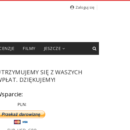
kie słowa pod adresem redakcji [WIDEO]
Zaloguj się
CENZJE
FILMY
JESZCZE
UTRZYMUJEMY SIĘ Z WASZYCH
PŁAT. DZIĘKUJEMY!
sparcie:
PLN: