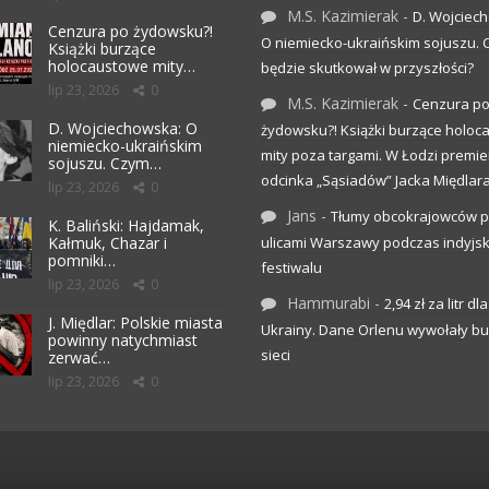
M.S. Kazimierak
-
D. Wojciec
Cenzura po żydowsku?!
O niemiecko-ukraińskim sojuszu.
Książki burzące
holocaustowe mity…
będzie skutkował w przyszłości?
lip 23, 2026
0
M.S. Kazimierak
-
Cenzura p
D. Wojciechowska: O
żydowsku?! Książki burzące holo
niemiecko-ukraińskim
mity poza targami. W Łodzi premier
sojuszu. Czym…
odcinka „Sąsiadów” Jacka Międlar
lip 23, 2026
0
Jans
-
Tłumy obcokrajowców p
K. Baliński: Hajdamak,
Kałmuk, Chazar i
ulicami Warszawy podczas indyjs
pomniki…
festiwalu
lip 23, 2026
0
Hammurabi
-
2,94 zł za litr dla
J. Międlar: Polskie miasta
Ukrainy. Dane Orlenu wywołały bu
powinny natychmiast
sieci
zerwać…
lip 23, 2026
0