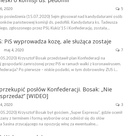
16, 2020
5
o posiedzenia (15.07.2020) Sejm głosował nad kandydaturami osób
łonków państwowej komisji ds. pedofilii. Kandydatura ks. Tadeusza
iego, zgłoszonego przez PSL-Kukiz’15 i Konfederację, została…
: PiS wyprowadza kozę, ale służąca zostaje
maj 4, 2020
7
ŃSKA
.05.2020) Krzysztof Bosak przedstawił plan Konfederacji na
 gospodarki zamrożonej przez PiS w ramach walki z koronawirusem.
ederacja? Po pierwsze – niskie podatki, w tym dobrowolny ZUS i…
przekupić posłów Konfederacji. Bosak: „Nie
 sprzedaż” [WIDEO]
4, 2020
3
.05.2020) Krzysztof Bosak był gościem „Super Expressu”, gdzie ocenił
zany z terminem i formą wyborów oraz odniósł się do słów
a Sasina zrzucającego na opozycję winę za ewentualne…