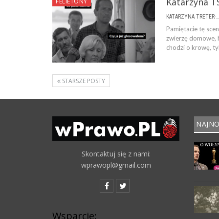
Katarzyna T
FELIETONY
KATARZYNA TRETER-SIERPI
Pamiętacie tę scen
zwierzę domowe, h
chodzi o krowę, ty
STARSZE POSTY
NAJNO
Skontaktuj się z nami:
wprawopl@gmail.com
Wsparcie: