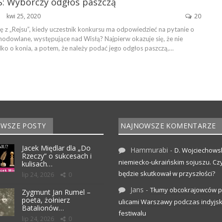
S: Wyborczy odgłos paszczą
kwi 25, 2020
20
ŃSKA
ę z „Rejsu”, kiedy uczestnik konkursu ma odpowiedzieć na pytanie o
odowlane, występujące nad Wisłą? Najpierw okazuje się, że nie
lko o konia, a potem, że należy podać jego odgłos paszczą,…
WSZE POSTY
NAJNOWSZE KOMENTARZE
Jacek Międlar dla „Do
Hammurabi
-
D. Wojciechows
Rzeczy” o sukcesach i
niemiecko-ukraińskim sojuszu. C
kulisach…
będzie skutkował w przyszłości?
lip 24, 2026
0
Jans
-
Tłumy obcokrajowców p
Zygmunt Jan Rumel –
poeta, żołnierz
ulicami Warszawy podczas indyjs
Batalionów…
festiwalu
lip 24, 2026
0