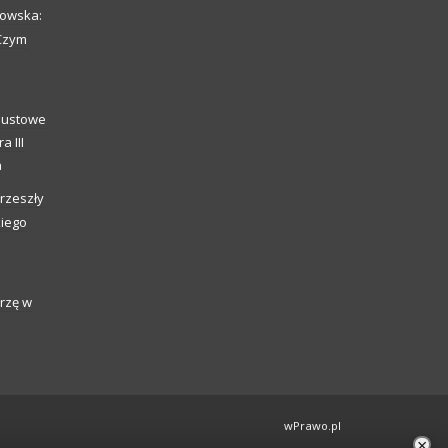
howska:
 Czym
o
caustowe
a III
a
rzeszły
kiego
rzę w
wPrawo.pl
×