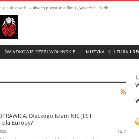
y” o sukcesach i kulisach powstania filmu „Sąsiedzi” . Padły również gorz
ŚWIADKOWIE RZEZI WOŁYŃSKIEJ
MUZYKA, KULTURA I RE
W
W
DOPRAWICA. Dlaczego Islam NIE JEST
 dla Europy?
 2025
7