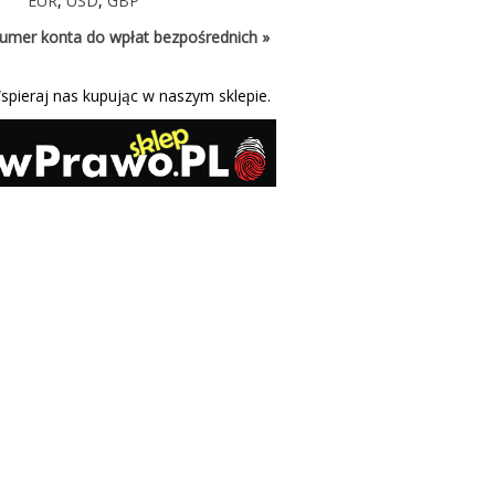
EUR
,
USD
,
GBP
umer konta do wpłat bezpośrednich »
spieraj nas kupując w naszym sklepie.