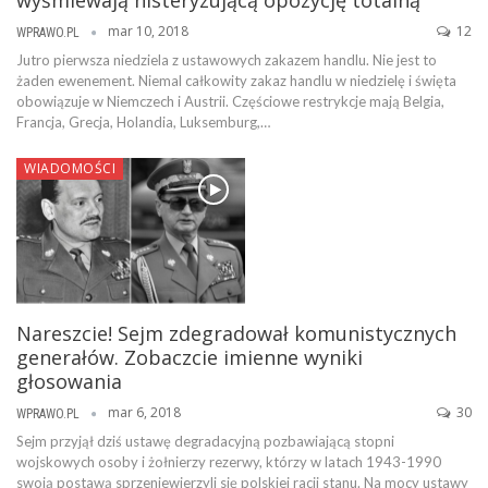
wyśmiewają histeryzującą opozycję totalną
mar 10, 2018
12
WPRAWO.PL
Jutro pierwsza niedziela z ustawowych zakazem handlu. Nie jest to
żaden ewenement. Niemal całkowity zakaz handlu w niedzielę i święta
obowiązuje w Niemczech i Austrii. Częściowe restrykcje mają Belgia,
Francja, Grecja, Holandia, Luksemburg,…
WIADOMOŚCI
Nareszcie! Sejm zdegradował komunistycznych
generałów. Zobaczcie imienne wyniki
głosowania
mar 6, 2018
30
WPRAWO.PL
Sejm przyjął dziś ustawę degradacyjną pozbawiającą stopni
wojskowych osoby i żołnierzy rezerwy, którzy w latach 1943-1990
swoją postawą sprzeniewierzyli się polskiej racji stanu. Na mocy ustawy