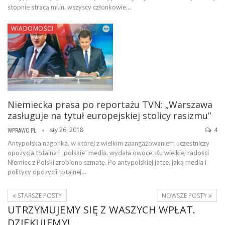
stopnie stracą mi.in. wszyscy członkowie…
WIADOMOŚCI
Niemiecka prasa po reportażu TVN: „Warszawa
zasługuje na tytuł europejskiej stolicy rasizmu”
sty 26, 2018
4
WPRAWO.PL
Antypolska nagonka, w której z wielkim zaangażowaniem uczestniczy
opozycja totalna i „polskie” media, wydała owoce. Ku wielkiej radości
Niemiec z Polski zrobiono szmatę. Po antypolskiej jatce, jaką media i
politycy opozycji totalnej…
STARSZE POSTY
NOWSZE POSTY
UTRZYMUJEMY SIĘ Z WASZYCH WPŁAT.
DZIĘKUJEMY!