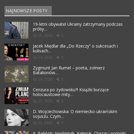
NAJNOWSZE POSTY
19-letni obywatel Ukrainy zatrzymany podczas
próby…
lip 25, 2026
0
Jacek Międlar dla „Do Rzeczy” o sukcesach i
kulisach…
lip 24, 2026
0
Zygmunt Jan Rumel – poeta, żołnierz
Batalionów…
lip 24, 2026
0
Cenzura po żydowsku?! Książki burzące
holocaustowe mity…
lip 23, 2026
0
D. Wojciechowska: O niemiecko-ukraińskim
sojuszu. Czym…
lip 23, 2026
0
K. Baliński: Hajdamak, Kałmuk, Chazar i pomniki…