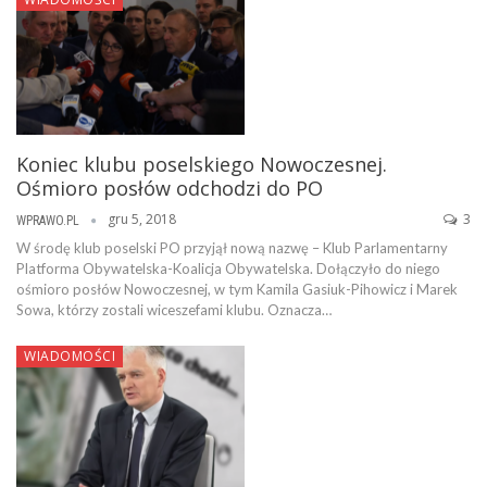
Koniec klubu poselskiego Nowoczesnej.
Ośmioro posłów odchodzi do PO
gru 5, 2018
3
WPRAWO.PL
W środę klub poselski PO przyjął nową nazwę – Klub Parlamentarny
Platforma Obywatelska-Koalicja Obywatelska. Dołączyło do niego
ośmioro posłów Nowoczesnej, w tym Kamila Gasiuk-Pihowicz i Marek
Sowa, którzy zostali wiceszefami klubu. Oznacza…
WIADOMOŚCI