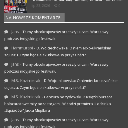
lip 23, 2026
0
NAJNOWSZE KOMENTARZE
Jans
-
Tłumy obcokrajowców przeszły ulicami Warszawy
podczas indyjskiego festiwalu
Hammurabi
-
D. Wojciechowska: O niemiecko-ukraińskim
sojuszu. Czym będzie skutkował w przyszłości?
Jans
-
Tłumy obcokrajowców przeszły ulicami Warszawy
podczas indyjskiego festiwalu
M.S. Kazimierak
-
D. Wojciechowska: O niemiecko-ukraińskim
sojuszu. Czym będzie skutkował w przyszłości?
M.S. Kazimierak
-
Cenzura po żydowsku?! Książki burzące
holocaustowe mity poza targami. W Łodzi premiera III odcinka
„Sąsiadów” Jacka Międlara
Jans
-
Tłumy obcokrajowców przeszły ulicami Warszawy
podczas indyjskiego festiwalu