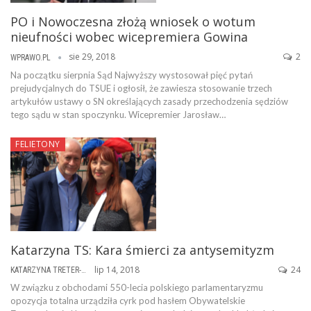
PO i Nowoczesna złożą wniosek o wotum
nieufności wobec wicepremiera Gowina
sie 29, 2018
2
WPRAWO.PL
Na początku sierpnia Sąd Najwyższy wystosował pięć pytań
prejudycjalnych do TSUE i ogłosił, że zawiesza stosowanie trzech
artykułów ustawy o SN określających zasady przechodzenia sędziów
tego sądu w stan spoczynku. Wicepremier Jarosław…
FELIETONY
Katarzyna TS: Kara śmierci za antysemityzm
lip 14, 2018
24
KATARZYNA TRETER-SIERPIŃSKA
W związku z obchodami 550-lecia polskiego parlamentaryzmu
opozycja totalna urządziła cyrk pod hasłem Obywatelskie