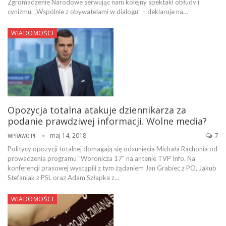
Zgromadzenie Narodowe serwując nam kolejny spektakl obłudy i
cynizmu. „Wspólnie z obywatelami w dialogu” – deklaruje na…
WIADOMOŚCI
Opozycja totalna atakuje dziennikarza za
podanie prawdziwej informacji. Wolne media?
maj 14, 2018
7
WPRAWO.PL
Politycy opozycji totalnej domagają się odsunięcia Michała Rachonia od
prowadzenia programu "Woronicza 17" na antenie TVP Info. Na
konferencji prasowej wystąpili z tym żądaniem Jan Grabiec z PO, Jakub
Stefaniak z PSL oraz Adam Szłapka z…
WIADOMOŚCI