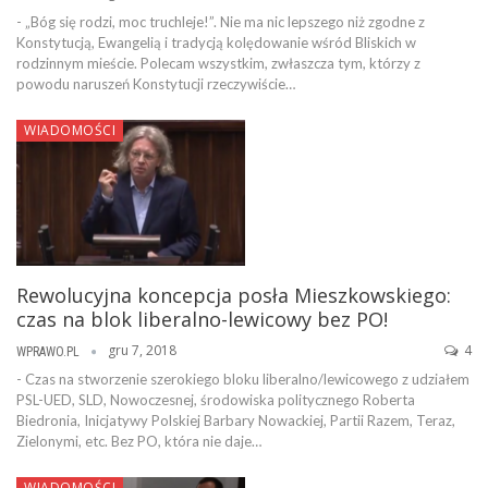
- „Bóg się rodzi, moc truchleje!”. Nie ma nic lepszego niż zgodne z
Konstytucją, Ewangelią i tradycją kolędowanie wśród Bliskich w
rodzinnym mieście. Polecam wszystkim, zwłaszcza tym, którzy z
powodu naruszeń Konstytucji rzeczywiście…
WIADOMOŚCI
Rewolucyjna koncepcja posła Mieszkowskiego:
czas na blok liberalno-lewicowy bez PO!
gru 7, 2018
4
WPRAWO.PL
- Czas na stworzenie szerokiego bloku liberalno/lewicowego z udziałem
PSL-UED, SLD, Nowoczesnej, środowiska politycznego Roberta
Biedronia, Inicjatywy Polskiej Barbary Nowackiej, Partii Razem, Teraz,
Zielonymi, etc. Bez PO, która nie daje…
WIADOMOŚCI