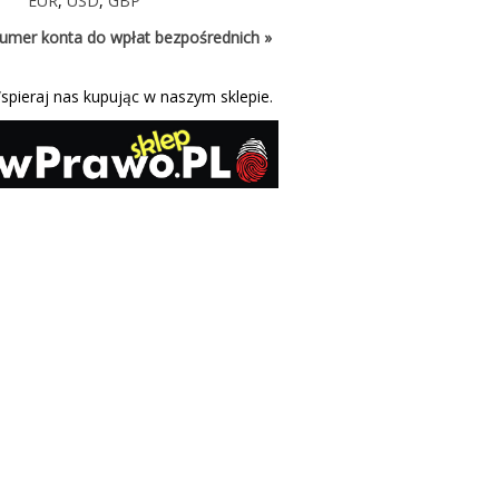
EUR
,
USD
,
GBP
umer konta do wpłat bezpośrednich »
spieraj nas kupując w naszym sklepie.