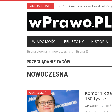
AKTUALNOŚCI
Cenzura po żydowsku?! Książ
WIADOMOŚCI
FELIETONY
HISTORIA
Strona główna
nowoczesna
Strona %
PRZEGLĄDANIE TAGÓW
NOWOCZESNA
Komornik za
WIADOMOŚCI
150 tys. zł
paź 
WPRAWO.PL