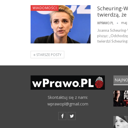
Scheuring-W
WIADOMOŚCI
twierdzą, ż
maj 
WPRAWO.PL
Joanna Scheuring-
pisząc: „Odchodzę 
twierdzi Scheurin
STARSZE POSTY
NAJNO
Skontaktuj się z nami:
wprawopl@gmail.com