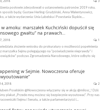
20, 2018
3
dzenia posłowie zdecydowali o ustanowieniu patronów 2019 roku.
 sposób będą: Gustaw Herling-Grudziński, Anna Walentynowicz,
o, a także wydarzenia: Unia Lubelska i Powstania Śląskie.…
w amoku: marszałek Kuchciński dopuścił się
ensowego gwałtu” na prawach…
17, 2018
1
edziała złożenie wniosku do prokuratury o możliwości popełnienia
z marszałka Sejmu polegającego na "poświadczenie nieprawdy" i
obowiązków" podczas Zgromadzenia Narodowego, które odbyło się
happening w Sejmie. Nowoczesna oferuje
 wyoutowanie”
14, 2018
2
Klubem Poselskim @Nowoczesna włączamy się w akcję @milosc_! Dziś
iśmy plakat „Przede mną możesz się bezpiecznie wyoutować”. Przy nas
acowniczki Sejmu i Senatu, a także parlamentarzyści i…