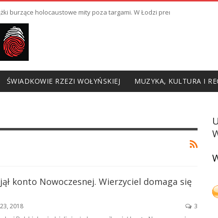
ki burzące holocaustowe mity poza targami. W Łodzi premiera III odcinka
ŚWIADKOWIE RZEZI WOŁYŃSKIEJ
MUZYKA, KULTURA I RE
W
W
jął konto Nowoczesnej. Wierzyciel domaga się
23, 2018
3