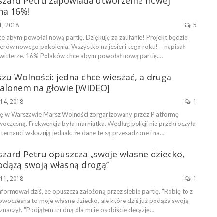
szard Petru zapowiada utworzenie nowej
 na 16%!
1, 2018
5
e abym powołał nową partię. Dziękuję za zaufanie! Projekt będzie
iderów nowego pokolenia. Wszystko na jesieni tego roku! – napisał
twitterze. 16% Polaków chce abym powołał nową partię.…
zu Wolności: jedna chce wieszać, a druga
balonem na głowie [WIDEO]
14, 2018
1
ię w Warszawie Marsz Wolności zorganizowany przez Platformę
oczesną. Frekwencja była marniutka. Według policji nie przekroczyła
nternauci wskazują jednak, że dane te są przesadzone i na…
szard Petru opuszcza „swoje własne dziecko,
odążą swoją własną drogą”
11, 2018
1
formował dziś, że opuszcza założoną przez siebie partię. "Robię to z
owoczesna to moje własne dziecko, ale które dziś już podąża swoją
znaczył. "Podjąłem trudną dla mnie osobiście decyzję…