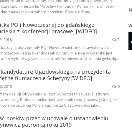
alnej Polski dowiedzieli się, że komornik zajął konto Nowoczesnej.
rdza skarbnik tej partii, Mirosław Pampuch. - Komornik na wniosek
N
jedno z naszych kont zabezpieczeniem. Chodzi o firmę,…
atka PO i Nowoczesnej do gdańskiego
W
ciekła z konferencji prasowej [WIDEO]
5, 2018
2
ka, czyli połączone siły PO i Nowoczesnej, przedstawiają swoich
orządów. Jedną z kandydatek do rady miejskiej w Gdańsku jest
. Do wyborów jeszcze daleko, ale Topolewska już została gwiazdą…
 kandydaturę Ujazdowskiego na prezydenta
Mętne tłumaczenie Schetyny [WIDEO]
23, 2018
0
ofiara Koalicji Obywatelskiej, czyli wyborczego sojuszu Platformy
owoczesnej. Podczas poniedziałkowej konferencji prasowej Grzegorz
wycofanie poparcia PO dla Kazimierza Ujazdowskiego jako…
ęść posłów przeciw uchwale o ustanowieniu
ynowicz patronką roku 2019