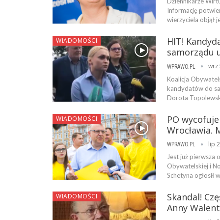
Dziennikarze Wirtu
Informację potwie
wierzyciela objął 
HIT! Kandyd
WIADOMOŚCI
samorządu u
wrz 
WPRAWO.PL
Koalicja Obywatels
kandydatów do sam
Dorota Topolewska
PO wycofuje
WIADOMOŚCI
Wrocławia. 
lip 
WPRAWO.PL
Jest już pierwsza 
Obywatelskiej i N
Schetyna ogłosił 
Skandal! Cz
WIADOMOŚCI
Anny Walent