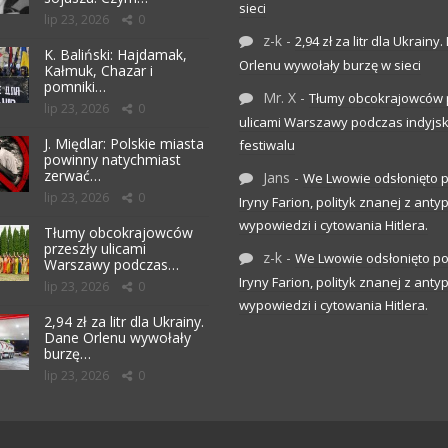
sieci
lip 23, 2026
0
z-k
-
2,94 zł za litr dla Ukrainy
K. Baliński: Hajdamak,
Orlenu wywołały burzę w sieci
Kałmuk, Chazar i
pomniki…
Mr. X
-
Tłumy obcokrajowców 
lip 23, 2026
0
ulicami Warszawy podczas indyjs
J. Międlar: Polskie miasta
festiwalu
powinny natychmiast
zerwać…
Jans
-
We Lwowie odsłonięto 
lip 23, 2026
0
Iryny Farion, polityk znanej z anty
wypowiedzi i cytowania Hitlera.
Tłumy obcokrajowców
przeszły ulicami
z-k
-
We Lwowie odsłonięto p
Warszawy podczas…
Iryny Farion, polityk znanej z anty
lip 23, 2026
0
wypowiedzi i cytowania Hitlera.
2,94 zł za litr dla Ukrainy.
Dane Orlenu wywołały
burzę…
lip 23, 2026
0