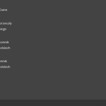
. Dane
przeszły
kiego
pomnik
polskich
omnik
polskich