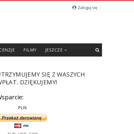
 „Sąsiadów” Jacka Międlara
Zaloguj się
CENZJE
FILMY
JESZCZE
UTRZYMUJEMY SIĘ Z WASZYCH
PŁAT. DZIĘKUJEMY!
sparcie:
PLN: