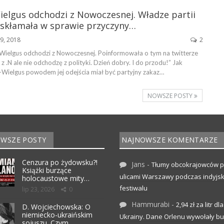
ielgus odchodzi z Nowoczesnej. Władze partii
e skłamała w sprawie przyczyny…
9, 2018
2
Wielgus odchodzi z Nowoczesnej. Poinformowała o tym na twitterze
z .N ale nie odchodzę z polityki. Dzień dobry. I do przodu!” Jak
g-Wielgus powodem jej odejścia miał być partyjny zakaz…
NOWSZE POSTY
WSZE POSTY
NAJNOWSZE KOMENTARZE
Cenzura po żydowsku?!
Jans
-
Tłumy obcokrajowców p
Książki burzące
ulicami Warszawy podczas indyjs
holocaustowe mity…
festiwalu
lip 23, 2026
0
Hammurabi
-
2,94 zł za litr dla
D. Wojciechowska: O
niemiecko-ukraińskim
Ukrainy. Dane Orlenu wywołały bu
sojuszu. Czym…