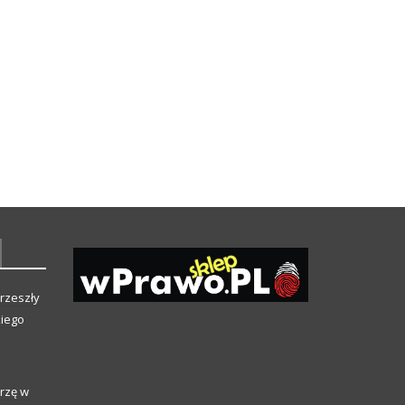
rzeszły
kiego
rzę w