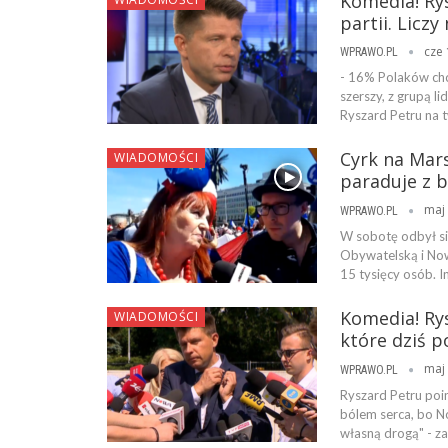
Komedia! Ry
partii. Liczy
cze 
WPRAWO.PL
- 16% Polaków chc
szerszy, z grupą l
Ryszard Petru na 
Cyrk na Mars
WIADOMOŚCI
paraduje z 
maj 
WPRAWO.PL
W sobotę odbył s
Obywatelską i Now
15 tysięcy osób. I
Komedia! Ry
WIADOMOŚCI
które dziś p
maj 
WPRAWO.PL
Ryszard Petru poin
bólem serca, bo N
własną drogą" - za