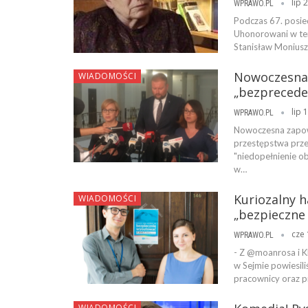
lip 
WPRAWO.PL
Podczas 67. posie
Uhonorowani w ten
Stanisław Moniuszk
Nowoczesna 
WIADOMOŚCI
„bezpreced
lip 
WPRAWO.PL
Nowoczesna zapowi
przestępstwa prze
"niedopełnienie 
w…
Kuriozalny 
WIADOMOŚCI
„bezpieczne
cze 
WPRAWO.PL
- Z @moanrosa i 
w Sejmie powiesil
pracownicy oraz pr
WIADOMOŚCI