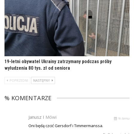
19-letni obywatel Ukrainy zatrzymany podczas próby
wyłudzenia 80 tys. zł od seniora
POPRZEDNI
NASTĘPNY
% KOMENTARZE
Janusz I
Mówi
% temu
Oni będą czcić Gersdorf i Timmermanssa.