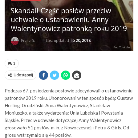
Skandal! Część posłów przeciw
uchwale o ustanowieniu Anny
Walentynowicz patronką roku 2019
Last updated
lip 20, 2018
Przez %
Fot. Youtube
3
Udostępnij
Podczas 67. posiedzenia posłowie zdecydowali o ustanowieniu
patronów 2019 roku. Uhonorowani w ten sposób będą: Gustaw
Herling-Grudziński, Anna Walentynowicz, Stanisław
Moniuszko, a także wydarzenia: Unia Lubelska i Powstania
Śląskie. Przeciw uchwale dotyczącej Anny Walentynowicz
głosowało 51 posłów, m.in. z Nowoczesnej i Petru & Girls. Od
głosu wstrzymało się 44 posłów.