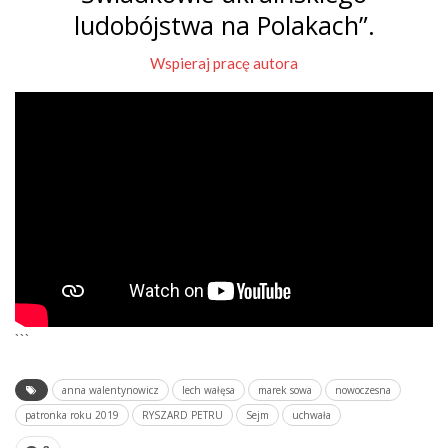
ludobójstwa na Polakach”.
Wspieraj pracę autora
```
anna walentynowicz
lech wałęsa
marek sowa
nowoczesna
patronka roku 2019
RYSZARD PETRU
Sejm
uchwała