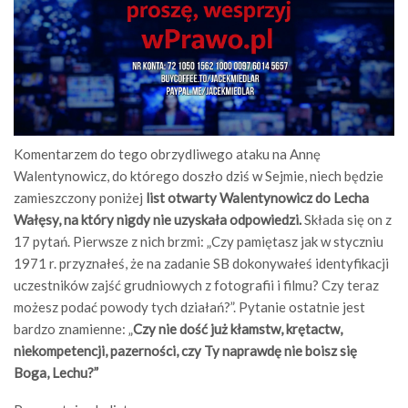
Komentarzem do tego obrzydliwego ataku na Annę
Walentynowicz, do którego doszło dziś w Sejmie, niech będzie
zamieszczony poniżej
list otwarty Walentynowicz do Lecha
Wałęsy, na który nigdy nie uzyskała odpowiedzi.
Składa się on z
17 pytań. Pierwsze z nich brzmi: „Czy pamiętasz jak w styczniu
1971 r. przyznałeś, że na zadanie SB dokonywałeś identyfikacji
uczestników zajść grudniowych z fotografii i filmu? Czy teraz
możesz podać powody tych działań?”. Pytanie ostatnie jest
bardzo znamienne: „
Czy nie dość już kłamstw, krętactw,
niekompetencji, pazerności, czy Ty naprawdę nie boisz się
Boga, Lechu?”