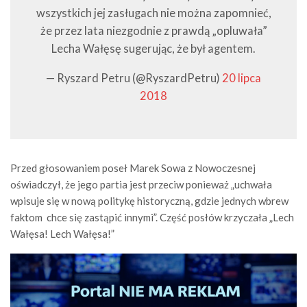
wszystkich jej zasługach nie można zapomnieć,
że przez lata niezgodnie z prawdą „opluwała”
Lecha Wałęsę sugerując, że był agentem.
— Ryszard Petru (@RyszardPetru)
20 lipca
2018
Przed głosowaniem poseł Marek Sowa z Nowoczesnej
oświadczył, że jego partia jest przeciw ponieważ „uchwała
wpisuje się w nową politykę historyczną, gdzie jednych wbrew
faktom chce się zastąpić innymi”. Część posłów krzyczała „Lech
Wałęsa! Lech Wałęsa!”