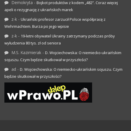
Demokryta
-
Bojkot produktów z kodem „482”. Coraz więcej
apeli o rezygnację z ukraińskich marek
z-k
-
Ukraiński profesor zarzucił Polsce współpracę z
Wehrmachtem. Burza po jego wpisie
z-k
-
19-letni obywatel Ukrainy zatrzymany podczas próby
wyłudzenia 80 tys. zł od seniora
M.S. Kazimierak
-
D. Wojciechowska: O niemiecko-ukraińskim
sojuszu. Czym będzie skutkował w przyszłości?
ad
-
D. Wojciechowska: O niemiecko-ukraińskim sojuszu. Czym
będzie skutkował w przyszłości?