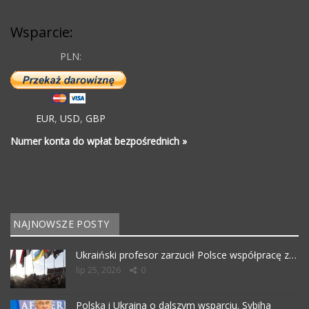
Wsparcie:
PLN:
EUR
,
USD
,
GBP
Numer konta do wpłat bezpośrednich »
NAJNOWSZE POSTY
Ukraiński profesor zarzucił Polsce współpracę z…
lip 25, 2026
0
Polska i Ukraina o dalszym wsparciu. Sybiha