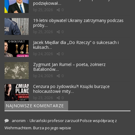
podziękował…
lip 25, 2026
0
19-letni obywatel Ukrainy zatrzymany podczas
próby…
lip 25, 2026
0
Jacek Międlar dla „Do Rzeczy” o sukcesach i
kulisach…
lip 24, 2026
0
Zygmunt Jan Rumel – poeta, żołnierz
Batalionów…
lip 24, 2026
0
Cenzura po żydowsku?! Książki burzące
holocaustowe mity…
lip 23, 2026
0
NAJNOWSZE KOMENTARZE
-
anonim
Ukraiński profesor zarzucił Polsce współpracę z
Wehrmachtem. Burza po jego wpisie