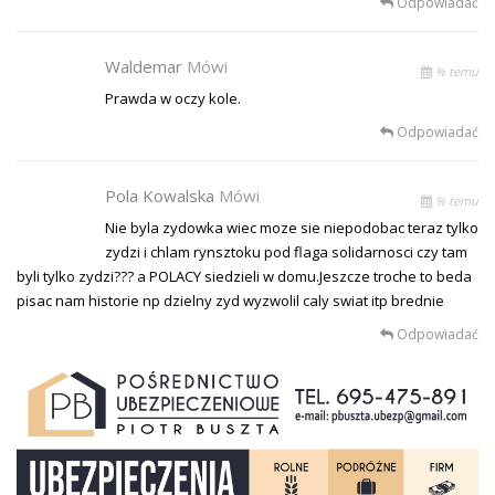
Odpowiadać
Waldemar
Mówi
% temu
Prawda w oczy kole.
Odpowiadać
Pola Kowalska
Mówi
% temu
Nie byla zydowka wiec moze sie niepodobac teraz tylko
zydzi i chlam rynsztoku pod flaga solidarnosci czy tam
byli tylko zydzi??? a POLACY siedzieli w domu.Jeszcze troche to beda
pisac nam historie np dzielny zyd wyzwolil caly swiat itp brednie
Odpowiadać