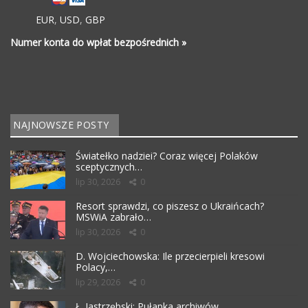
EUR
,
USD
,
GBP
Numer konta do wpłat bezpośrednich »
NAJNOWSZE POSTY
Światełko nadziei? Coraz więcej Polaków
sceptycznych…
lip 30, 2026
0
Resort sprawdzi, co piszesz o Ukraińcach?
MSWiA zabrało…
lip 30, 2026
0
D. Wojciechowska: Ile przecierpieli kresowi
Polacy,…
lip 29, 2026
0
Ł. Jastrzębski: Pułapka archiwów…