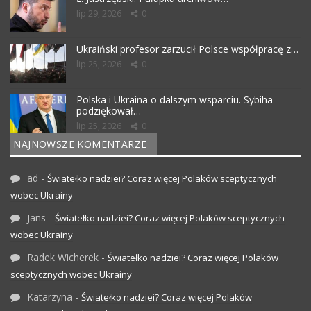
lip 29, 2026
0
Ukraiński profesor zarzucił Polsce współpracę z…
lip 25, 2026
0
Polska i Ukraina o dalszym wsparciu. Sybiha
podziękował…
lip 25, 2026
0
NAJNOWSZE KOMENTARZE
ad
-
Światełko nadziei? Coraz więcej Polaków sceptycznych
wobec Ukrainy
Jans
-
Światełko nadziei? Coraz więcej Polaków sceptycznych
wobec Ukrainy
Radek Wicherek
-
Światełko nadziei? Coraz więcej Polaków
sceptycznych wobec Ukrainy
Katarzyna
-
Światełko nadziei? Coraz więcej Polaków