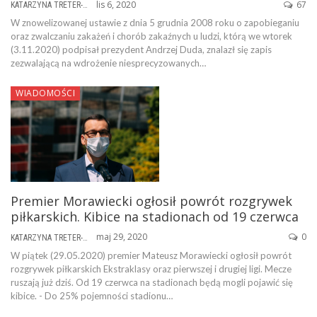
lis 6, 2020
67
KATARZYNA TRETER-SIERPIŃSKA
W znowelizowanej ustawie z dnia 5 grudnia 2008 roku o zapobieganiu
oraz zwalczaniu zakażeń i chorób zakaźnych u ludzi, którą we wtorek
(3.11.2020) podpisał prezydent Andrzej Duda, znalazł się zapis
zezwalającą na wdrożenie niesprecyzowanych…
WIADOMOŚCI
Premier Morawiecki ogłosił powrót rozgrywek
piłkarskich. Kibice na stadionach od 19 czerwca
maj 29, 2020
0
KATARZYNA TRETER-SIERPIŃSKA
W piątek (29.05.2020) premier Mateusz Morawiecki ogłosił powrót
rozgrywek piłkarskich Ekstraklasy oraz pierwszej i drugiej ligi. Mecze
ruszają już dziś. Od 19 czerwca na stadionach będą mogli pojawić się
kibice. - Do 25% pojemności stadionu…