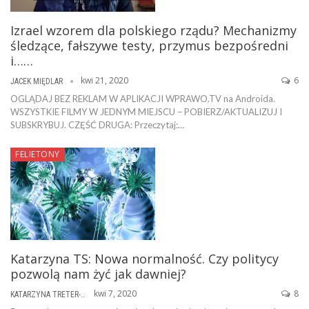
Izrael wzorem dla polskiego rządu? Mechanizmy
śledzące, fałszywe testy, przymus bezpośredni
i……
kwi 21, 2020
6
JACEK MIĘDLAR
OGLĄDAJ BEZ REKLAM W APLIKACJI WPRAWO.TV na Androida.
WSZYSTKIE FILMY W JEDNYM MIEJSCU – POBIERZ/AKTUALIZUJ I
SUBSKRYBUJ. CZĘŚĆ DRUGA: Przeczytaj:…
FELIETONY
Katarzyna TS: Nowa normalność. Czy politycy
pozwolą nam żyć jak dawniej?
kwi 7, 2020
8
KATARZYNA TRETER-SIERPIŃSKA