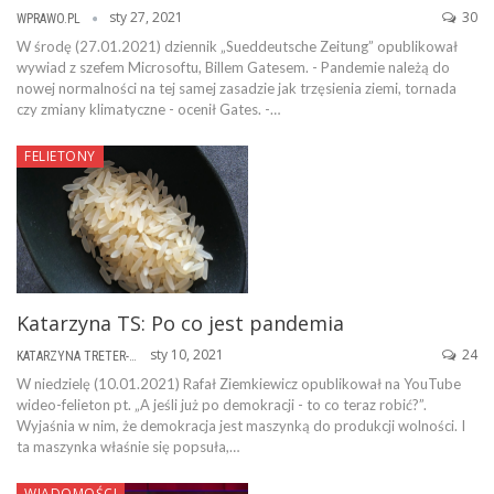
sty 27, 2021
30
WPRAWO.PL
W środę (27.01.2021) dziennik „Sueddeutsche Zeitung” opublikował
wywiad z szefem Microsoftu, Billem Gatesem. - Pandemie należą do
nowej normalności na tej samej zasadzie jak trzęsienia ziemi, tornada
czy zmiany klimatyczne - ocenił Gates. -…
FELIETONY
Katarzyna TS: Po co jest pandemia
sty 10, 2021
24
KATARZYNA TRETER-SIERPIŃSKA
W niedzielę (10.01.2021) Rafał Ziemkiewicz opublikował na YouTube
wideo-felieton pt. „A jeśli już po demokracji - to co teraz robić?”.
Wyjaśnia w nim, że demokracja jest maszynką do produkcji wolności. I
ta maszynka właśnie się popsuła,…
WIADOMOŚCI