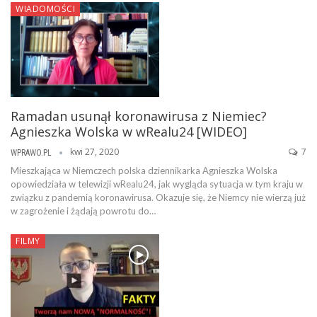
WIADOMOŚCI
Ramadan usunął koronawirusa z Niemiec?
Agnieszka Wolska w wRealu24 [WIDEO]
kwi 27, 2020
7
WPRAWO.PL
Mieszkająca w Niemczech polska dziennikarka Agnieszka Wolska
opowiedziała w telewizji wRealu24, jak wygląda sytuacja w tym kraju w
związku z pandemią koronawirusa. Okazuje się, że Niemcy nie wierzą już
w zagrożenie i żądają powrotu do…
FILMY