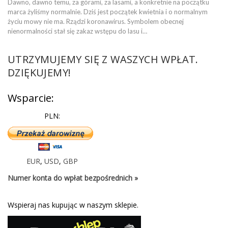
Dawno, dawno temu, za górami, za lasami, a konkretnie na początku
marca żyliśmy normalnie. Dziś jest początek kwietnia i o normalnym
życiu mowy nie ma. Rządzi koronawirus. Symbolem obecnej
nienormalności stał się zakaz wstępu do lasu i…
UTRZYMUJEMY SIĘ Z WASZYCH WPŁAT.
DZIĘKUJEMY!
Wsparcie:
PLN:
EUR
,
USD
,
GBP
Numer konta do wpłat bezpośrednich »
Wspieraj nas kupując w naszym sklepie.