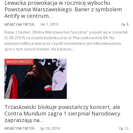
Lewacka prowokacja w rocznicę wybuchu
Powstania Warszawskiego. Baner z symbolem
Antify w centrum…
sie 1, 2019
8
KATARZYNA TRETER-SIERPIŃSKA
Baner z hasłem „Wolna Warszawa bez faszyzmu” pojawił się w czwartek
(1.08.2019) na ścianie budynku przy ul. Marszałkowskiej 84. Na
ledowym billboardzie przy Cepelii wyświetlany jest kilkusekundowy
spot z tym samym hasłem. Na banerze…
WIADOMOŚCI
Trzaskowski blokuje powstańczy koncert, ale
Contra Mundum zagra 1 sierpnia! Narodowcy
zapraszają na…
lip 29, 2019
13
KATARZYNA TRETER-SIERPIŃSKA