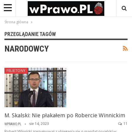
Strona główna
PRZEGLĄDANIE TAGÓW
NARODOWCY
FELIETONY
M. Skalski: Nie płakałem po Robercie Winnickim
sie 14, 2023
11
WPRAWO.PL
Robert Winnicki zrezygnował z ubiegania się o mandat poselski w