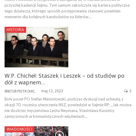
przyszłej kadencji Sejmu. Tym samym zakończyła się kariera polityczna
tego działacza, którego sposób postępowania stanowić powinien
memento dla kolejnych kandydatów na liderów…
HISTORIA
W.P. Chicheł: Staszek i Leszek – od studiów po
dół z wapnem…
maj 12, 2023
3
WIKTOR PIOTR CHICHEŁ
Były poseł PO Stefan Niesiołowski, podczas dyskusji nad uchwałą z
okazji 70. rocznicy utworzenia NSZ, powiedział w Sejmie RP: „Jak można
nie dostrzec męczeństwa Lecha Neymana, Stanisława Kasznicy
zamęczonych w komunistycznych więzieniach.…
WIADOMOŚCI