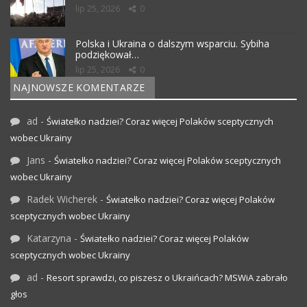
lip 25, 2026
0
Polska i Ukraina o dalszym wsparciu. Sybiha
podziękował…
lip 25, 2026
0
NAJNOWSZE KOMENTARZE
ad
-
Światełko nadziei? Coraz więcej Polaków sceptycznych
wobec Ukrainy
Jans
-
Światełko nadziei? Coraz więcej Polaków sceptycznych
wobec Ukrainy
Radek Wicherek
-
Światełko nadziei? Coraz więcej Polaków
sceptycznych wobec Ukrainy
Katarzyna
-
Światełko nadziei? Coraz więcej Polaków
sceptycznych wobec Ukrainy
ad
-
Resort sprawdzi, co piszesz o Ukraińcach? MSWiA zabrało
głos