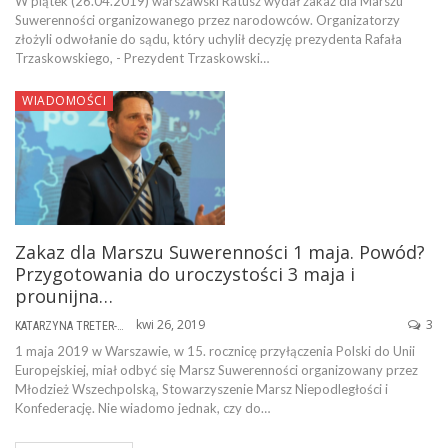
W piątek (26.04.2019) warszawski Ratusz wydał zakaz dla Marszu
Suwerenności organizowanego przez narodowców. Organizatorzy
złożyli odwołanie do sądu, który uchylił decyzję prezydenta Rafała
Trzaskowskiego, - Prezydent Trzaskowski…
WIADOMOŚCI
Zakaz dla Marszu Suwerenności 1 maja. Powód?
Przygotowania do uroczystości 3 maja i
prounijna…
kwi 26, 2019
3
KATARZYNA TRETER-SIERPIŃSKA
1 maja 2019 w Warszawie, w 15. rocznicę przyłączenia Polski do Unii
Europejskiej, miał odbyć się Marsz Suwerenności organizowany przez
Młodzież Wszechpolską, Stowarzyszenie Marsz Niepodległości i
Konfederację. Nie wiadomo jednak, czy do…