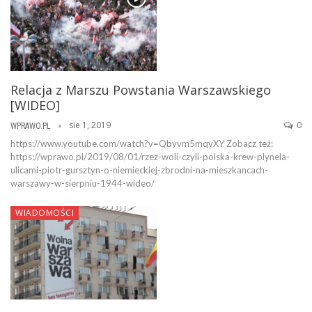
Relacja z Marszu Powstania Warszawskiego
[WIDEO]
sie 1, 2019
0
WPRAWO.PL
https://www.youtube.com/watch?v=Qbyvm5mqvXY Zobacz też:
https://wprawo.pl/2019/08/01/rzez-woli-czyli-polska-krew-plynela-
ulicami-piotr-gursztyn-o-niemieckiej-zbrodni-na-mieszkancach-
warszawy-w-sierpniu-1944-wideo/
WIADOMOŚCI