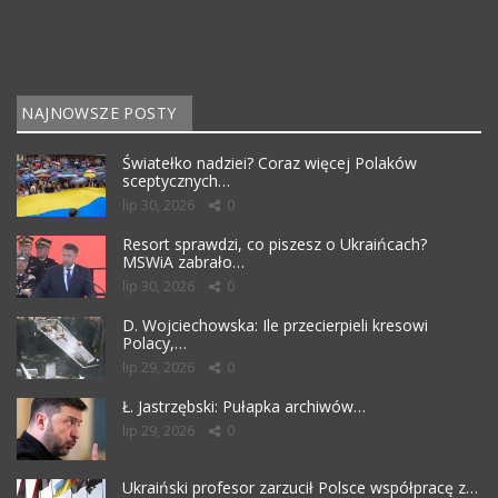
NAJNOWSZE POSTY
Światełko nadziei? Coraz więcej Polaków
sceptycznych…
lip 30, 2026
0
Resort sprawdzi, co piszesz o Ukraińcach?
MSWiA zabrało…
lip 30, 2026
0
D. Wojciechowska: Ile przecierpieli kresowi
Polacy,…
lip 29, 2026
0
Ł. Jastrzębski: Pułapka archiwów…
lip 29, 2026
0
Ukraiński profesor zarzucił Polsce współpracę z…