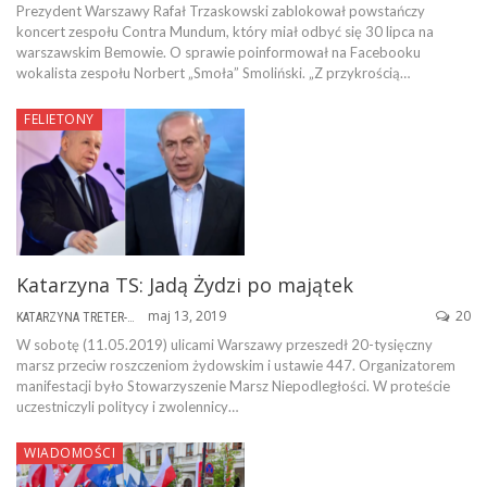
Prezydent Warszawy Rafał Trzaskowski zablokował powstańczy
koncert zespołu Contra Mundum, który miał odbyć się 30 lipca na
warszawskim Bemowie. O sprawie poinformował na Facebooku
wokalista zespołu Norbert „Smoła” Smoliński. „Z przykrością…
FELIETONY
Katarzyna TS: Jadą Żydzi po majątek
maj 13, 2019
20
KATARZYNA TRETER-SIERPIŃSKA
W sobotę (11.05.2019) ulicami Warszawy przeszedł 20-tysięczny
marsz przeciw roszczeniom żydowskim i ustawie 447. Organizatorem
manifestacji było Stowarzyszenie Marsz Niepodległości. W proteście
uczestniczyli politycy i zwolennicy…
WIADOMOŚCI