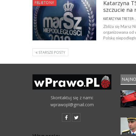
Katarzyna TS
FELIETONY
szczucie na
KATARZYNA TRETER-SIERPI
Zbliża się Marsz N
organizowana od w
Polskę niepodległ
STARSZE POSTY
NAJNO
Skontaktuj się z nami:
wprawopl@gmail.com