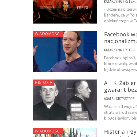
KATARZYNA TRETER-SIERPI
- Uczeń na przerwi
Banderę, że w Pol
opiekuńczego w To
Facebook wp
WIADOMOŚCI
nacjonalizm
KATARZYNA TRETER-SIERPI
Facebook ogłosił,
które chwalą, wspi
będzie obowiązywa
A. i K. Żabie
HISTORIA
gwarant bez
AGATA I KRZYSZTOF ŻA
W czasie II wojny 
straty wśród szere
błogosławiony bis
Histeria i ł
WIADOMOŚCI