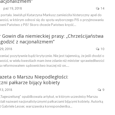
nacjonalizmem”
paź 19, 2018
14
ŃSKA
portalu Jewish.pl Katarzyna Markusz zamieściła histeryczny apel do
iwości, w którym odnosi się do spotu wyborczego PiS o przyjmowaniu
wni Państwo z PiS! Skoro chcecie Państwo kręcić…
Gowin dla niemieckiej prasy: „Chrześcijaństwa
ogodzić z nacjonalizmem”
29, 2018
10
niać pozytywnie bądź krytycznie. Nie jest tajemnicą, że jeśli chodzi o
ości, w wielu kwestiach mam inne zdanie niż minister sprawiedliwości
Ja reformowałem sądownictwo inaczej niż on.…
azeta o Marszu Niepodległości:
czni pałkarze bijący kobiety
13, 2018
9
„Tageszeitung” opublikowała artykuł, w którym uczestnicy Marszu
tali nazwani nacjonalistycznymi pałkarzami bijącymi kobiety. Autorką
st Gabriele Lesser, warszawska korespondentka…