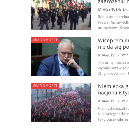
zagrożeniu 
KATARZYNA TRETER-SIERPI
Redaktor naczelna 
Prawa i Sprawiedl
uchodźców. „Szano
Wicepremier 
WIADOMOŚCI
nie da się p
wrz 
WPRAWO.PL
„Reformy można oce
wymiar sprawiedliw
Zbigniew Ziobro. 
Niemiecka g
WIADOMOŚCI
nacjonalisty
wrz 
WPRAWO.PL
Niemiecka gazeta 
Niepodległości zos
tego paszkwilu je