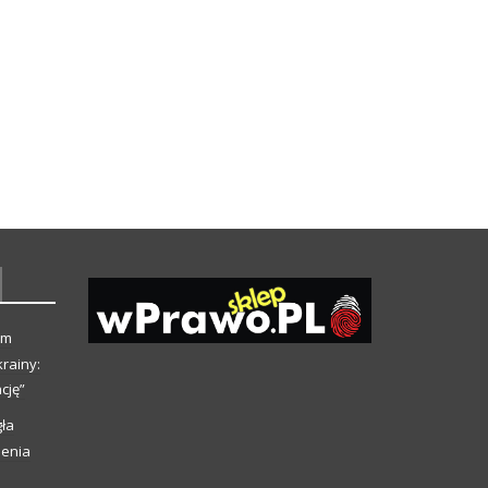
ym
rainy:
cję”
ła
ienia