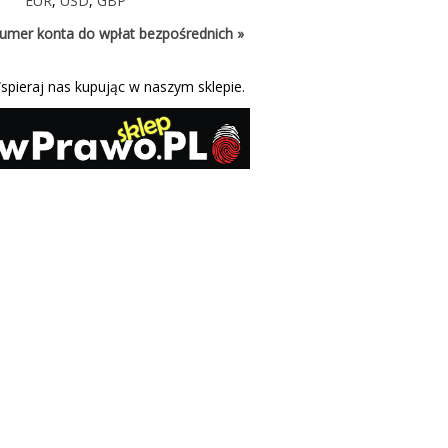
EUR
,
USD
,
GBP
umer konta do wpłat bezpośrednich »
spieraj nas kupując w naszym sklepie.