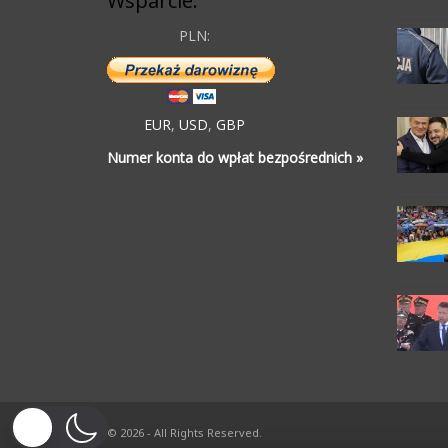
Wsparcie:
PLN:
EUR
,
USD
,
GBP
Numer konta do wpłat bezpośrednich »
© 2026 - All Rights Reserved.