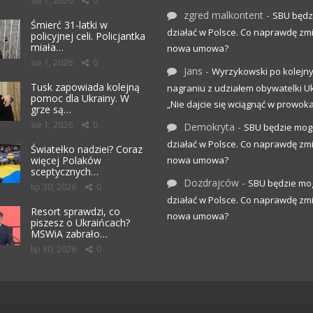
sie 1, 2026
0
zgred malkontent
-
SBU będz
Śmierć 31-latki w
działać w Polsce. Co naprawdę zm
policyjnej celi. Policjantka
miała…
nowa umowa?
sie 1, 2026
0
Jans
-
Wyrzykowski po kolejn
Tusk zapowiada kolejną
nagraniu z udziałem obywatelki Uk
pomoc dla Ukrainy. W
„Nie dajcie się wciągnąć w prowoka
grze są…
sie 1, 2026
0
Demokryta
-
SBU będzie mog
działać w Polsce. Co naprawdę zm
Światełko nadziei? Coraz
więcej Polaków
nowa umowa?
sceptycznych…
Dozdrajców
-
SBU będzie mo
lip 30, 2026
0
działać w Polsce. Co naprawdę zm
Resort sprawdzi, co
nowa umowa?
piszesz o Ukraińcach?
MSWiA zabrało…
lip 30, 2026
0