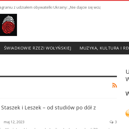
raniu z udziałem obywatelki Ukrainy: „Nie dajcie się wciągnąć w prowoka
ŚWIADKOWIE RZEZI WOŁYŃSKIEJ
MUZYKA, KULTURA I RE
W
W
: Staszek i Leszek – od studiów po dół z
maj 12, 2023
3