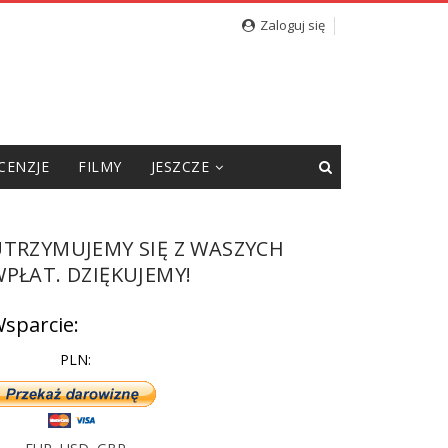
cję”
Zaloguj się
CENZJE
FILMY
JESZCZE
UTRZYMUJEMY SIĘ Z WASZYCH
PŁAT. DZIĘKUJEMY!
sparcie:
PLN: