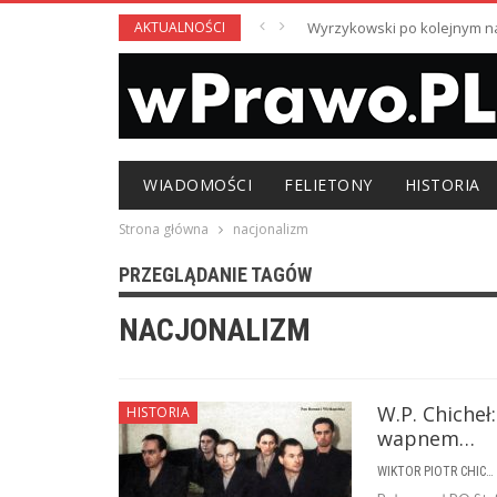
AKTUALNOŚCI
Wyrzykowski po kolejnym nag
WIADOMOŚCI
FELIETONY
HISTORIA
Strona główna
nacjonalizm
PRZEGLĄDANIE TAGÓW
NACJONALIZM
W.P. Chicheł
HISTORIA
wapnem…
WIKTOR PIOTR CHICHEŁ