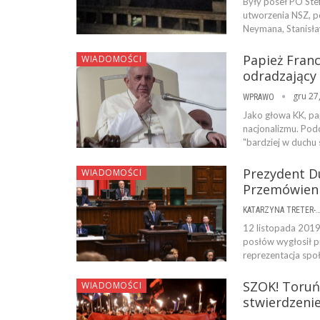
Były poseł PO Stef
utworzenia NSZ, p
Neymana, Stanisła
Papież Fran
WIADOMOŚCI
odradzający
gru 27
WPRAWO
Jako głowa KK, pa
nacjonalizmu. Podc
"bardziej w duchu 
Prezydent D
WIADOMOŚCI
Przemówieni
KATARZYNA TRETER-SIERPI
12 listopada 2019
posłów wygłosił pr
reprezentacja spo
SZOK! Toruńs
WIADOMOŚCI
stwierdzenie