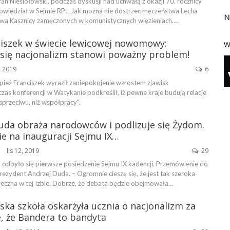
an Niesiołowski, podczas dyskusji nad uchwałą z okazji 70. rocznicy
owiedział w Sejmie RP: „Jak można nie dostrzec męczeństwa Lecha
N
wa Kasznicy zamęczonych w komunistycznych więzieniach.…
ciszek w świecie lewicowej nowomowy:
W
 się nacjonalizm stanowi poważny problem!
, 2019
6
pież Franciszek wyraził zaniepokojenie wzrostem zjawisk
zas konferencji w Watykanie podkreślił, iż pewne kraje budują relacje
sprzeciwu, niż współpracy".
uda obraża narodowców i podlizuje się Żydom.
e na inauguracji Sejmu IX…
lis 12, 2019
29
ŃSKA
 odbyło się pierwsze posiedzenie Sejmu IX kadencji. Przemówienie do
ezydent Andrzej Duda. – Ogromnie cieszę się, że jest tak szeroka
łeczna w tej Izbie. Dobrze, że debata będzie obejmowała…
ka szkoła oskarżyła ucznia o nacjonalizm za
, że Bandera to bandyta