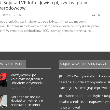
: Sojusz TVP Info i Jewish.pl, czyli wspólne
 narodowców
wrz 10, 2018
18
ŃSKA
iepodległości, czyli największa patriotyczna impreza masowa
ielu lat przez narodowców 11 listopada w rocznicę odzyskania przez
ości. W tym roku obchodzimy 100. rocznicę tego wydarzenia, co…
WSZE POSTY
NAJNOWSZE KOMENTARZE
Wyrzykowski po
Flex
-
Wyrzykowski po kolejn
kolejnym nagraniu z
nagraniu z udziałem obywatelki Uk
udziałem obywatelki…
„Nie dajcie się wciągnąć w prowoka
sie 1, 2026
0
Hammurabi
-
SBU będzie mog
SBU będzie mogła
działać w Polsce. Co
działać w Polsce. Co naprawdę zm
naprawdę zmienia…
nowa umowa?