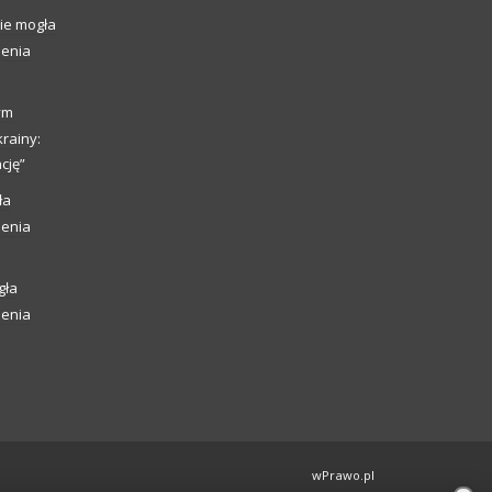
ie mogła
ienia
ym
rainy:
cję”
ła
ienia
gła
ienia
wPrawo.pl