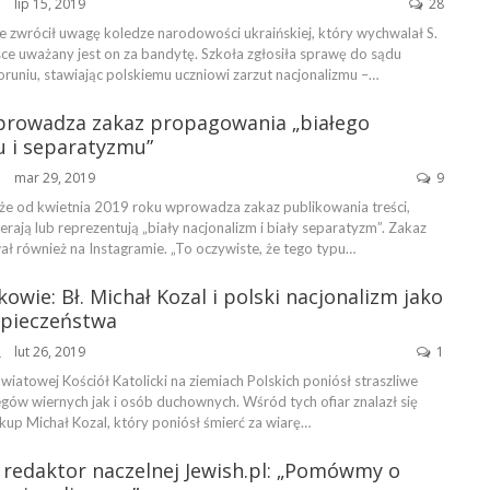
lip 15, 2019
28
ŃSKA
e zwrócił uwagę koledze narodowości ukraińskiej, który wychwalał S.
sce uważany jest on za bandytę. Szkoła zgłosiła sprawę do sądu
runiu, stawiając polskiemu uczniowi zarzut nacjonalizmu –…
rowadza zakaz propagowania „białego
u i separatyzmu”
mar 29, 2019
9
ŃSKA
 że od kwietnia 2019 roku wprowadza zakaz publikowania treści,
erają lub reprezentują „biały nacjonalizm i biały separatyzm”. Zakaz
ł również na Instagramie. „To oczywiste, że tego typu…
rkowie: Bł. Michał Kozal i polski nacjonalizm jako
pieczeństwa
lut 26, 2019
1
BIERKOWIE
światowej Kościół Katolicki na ziemiach Polskich poniósł straszliwe
gów wiernych jak i osób duchownych. Wśród tych ofiar znalazł się
kup Michał Kozal, który poniósł śmierć za wiarę…
zy redaktor naczelnej Jewish.pl: „Pomówmy o