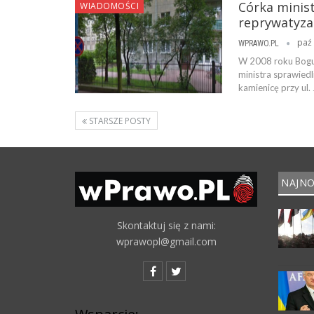
Córka minist
WIADOMOŚCI
reprywatyzac
paź 
WPRAWO.PL
W 2008 roku Bogu
ministra sprawied
kamienicę przy ul
STARSZE POSTY
NAJNO
Skontaktuj się z nami:
wprawopl@gmail.com