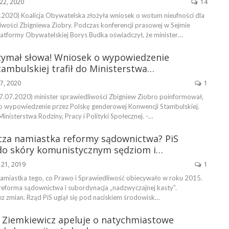
22, 2020
14
2020) Koalicja Obywatelska złożyła wniosek o wotum nieufności dla
iwości Zbigniewa Ziobry. Podczas konferencji prasowej w Sejmie
atformy Obywatelskiej Borys Budka oświadczył, że minister…
zymał słowa! Wniosek o wypowiedzenie
ambulskiej trafił do Ministerstwa…
27, 2020
1
7.07.2020) minister sprawiedliwości Zbigniew Ziobro poinformował,
 o wypowiedzenie przez Polskę genderowej Konwencji Stambulskiej.
Ministerstwa Rodziny, Pracy i Polityki Społecznej. -…
za namiastka reformy sądownictwa? PiS
 do skóry komunistycznym sędziom i…
 21, 2019
1
 namiastka tego, co Prawo i Sprawiedliwość obiecywało w roku 2015.
 reforma sądownictwa i subordynacja „nadzwyczajnej kasty”.
z zmian. Rząd PiS ugiął się pod naciskiem środowisk…
ł Ziemkiewicz apeluje o natychmiastowe