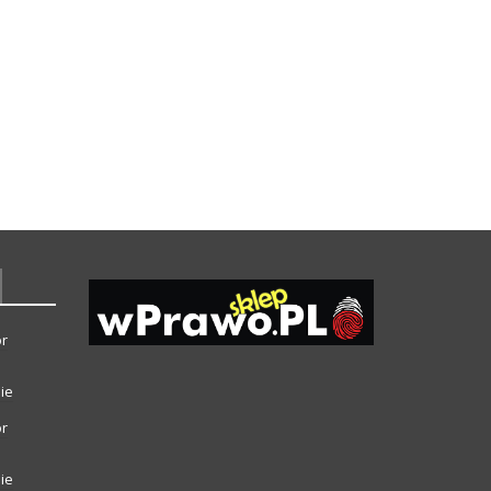
or
ie
or
ie