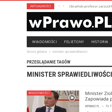
AKTUALNOŚCI
Ukraiński profesor zarzuci
WIADOMOŚCI
FELIETONY
HISTORIA
Strona główna
minister sprawiedliwości
PRZEGLĄDANIE TAGÓW
MINISTER SPRAWIEDLIWOŚC
Minister Zi
WIADOMOŚCI
Zapowiada p
lis 
WPRAWO.PL