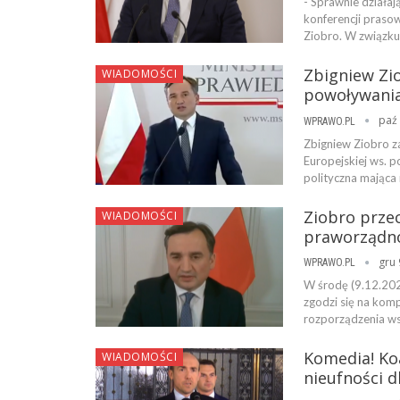
- Sprawnie działa
konferencji prasow
Ziobro. W związk
Zbigniew Zi
WIADOMOŚCI
powoływania
paź 
WPRAWO.PL
Zbigniew Ziobro z
Europejskiej ws. 
polityczna mająca
Ziobro prze
WIADOMOŚCI
praworządno
gru 
WPRAWO.PL
W środę (9.12.2020
zgodzi się na kom
rozporządzenia w
Komedia! Ko
WIADOMOŚCI
nieufności d