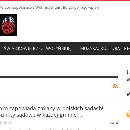
ł Polsce współpracę z Wehrmachtem. Burza po jego wpisie
ŚWIADKOWIE RZEZI WOŁYŃSKIEJ
MUZYKA, KULTURA I RE
W
I
W
obro zapowiada zmiany w polskich sądach!
unkty sądowe w każdej gminie i…
15, 2021
4