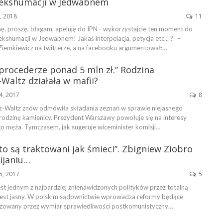
 ekshumacji w Jedwabnem
2, 2018
11
, proszę, błagam, apeluję do IPN - wykorzystajcie ten moment do
shumacji w Jedwabnem! Jakaś interpelacja, petycja etc... ?” –
 Ziemkiewicz na twitterze, a na facebooku argumentował:…
 procederze ponad 5 mln zł.” Rodzina
Waltz działała w mafii?
4, 2017
8
-Waltz znów odmówiła składania zeznań w sprawie niejasnego
j rodzinę kamienicy. Prezydent Warszawy powołuje się na interesy
 męża. Tymczasem, jak sugeruje wiceminister komisji…
to są traktowani jak śmieci”. Zbigniew Ziobro
ijaniu…
25, 2017
5
st jednym z najbardziej znienawidzonych polityków przez totalną
est jasny. W polskim sądownictwie wprowadza reformy będące
zowany przez wymiar sprawiedliwości postkomunistyczny…