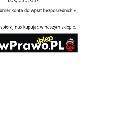
EUR
,
USD
,
GBP
umer konta do wpłat bezpośrednich »
spieraj nas kupując w naszym sklepie.