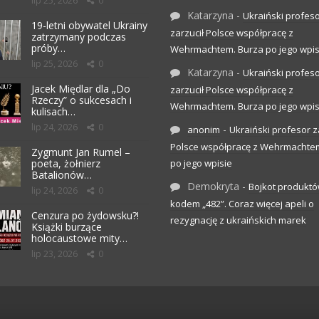
lip 25, 2026
0
Katarzyna
-
Ukraiński profes
19-letni obywatel Ukrainy
zarzucił Polsce współpracę z
zatrzymany podczas
próby…
Wehrmachtem. Burza po jego wpis
lip 25, 2026
0
Katarzyna
-
Ukraiński profes
Jacek Międlar dla „Do
zarzucił Polsce współpracę z
Rzeczy” o sukcesach i
Wehrmachtem. Burza po jego wpis
kulisach…
lip 24, 2026
0
-
anonim
Ukraiński profesor z
Polsce współpracę z Wehrmachte
Zygmunt Jan Rumel –
poeta, żołnierz
po jego wpisie
Batalionów…
Demokryta
-
Bojkot produktó
lip 24, 2026
0
kodem „482”. Coraz więcej apeli o
Cenzura po żydowsku?!
rezygnację z ukraińskich marek
Książki burzące
holocaustowe mity…
lip 23, 2026
0