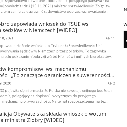
jące sądownictwo to warunek dobrze funkcjonującego państwa - na
ej powiedział dziś (15.11.2021) minister sprawiedliwości Zbigniew
N
u z tym zamierza usprawnić sądownictwo poprzez wprowadzenie…
obro zapowiada wniosek do TSUE ws.
W
 sędziów w Niemczech [WIDEO]
18, 2021
11
apowiada złożenie wniosku do Trybunału Sprawiedliwości Unii
powoływania sędziów w Niemczech przez polityków. To zagrywka
 na celu pokazanie hipokryzji wśród Niemców i unijnych biurokratów,…
ciw kompromisowi ws. mechanizmu
ści: „To znaczące ograniczenie suwerenności…
9, 2020
2
) pojawiła się informacja, że Polska nie zawetuje unijnego budżetu i
promis, polegający na dopisaniu wytycznych do przyjętego
s. mechanizmu praworządności. Na temat rozporządzenia ma też…
alicja Obywatelska składa wniosek o wotum
la ministra Ziobry [WIDEO]