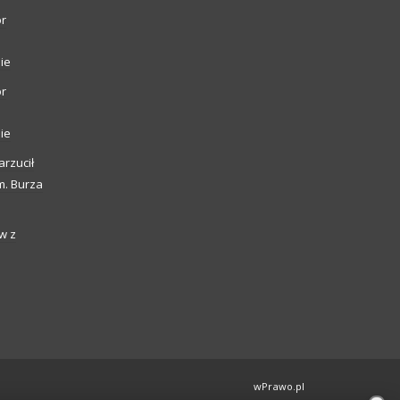
or
ie
or
ie
arzucił
m. Burza
w z
wPrawo.pl