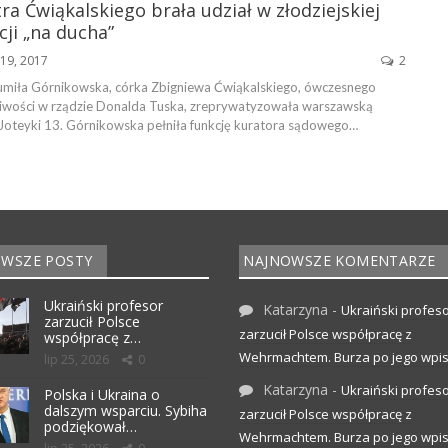
ra Ćwiąkalskiego brała udział w złodziejskiej
ji „na ducha”
19, 2017
2
miła Górnikowska, córka Zbigniewa Ćwiąkalskiego, ówczesnego
liwości w rządzie Donalda Tuska, zreprywatyzowała warszawską
. Joteyki 13. Górnikowska pełniła funkcję kuratora sądowego…
WSZE POSTY
NAJNOWSZE KOMENTARZE
Ukraiński profesor
Katarzyna
-
Ukraiński profes
zarzucił Polsce
zarzucił Polsce współpracę z
współpracę z…
Wehrmachtem. Burza po jego wpis
lip 25, 2026
0
Katarzyna
-
Ukraiński profes
Polska i Ukraina o
dalszym wsparciu. Sybiha
zarzucił Polsce współpracę z
podziękował…
Wehrmachtem. Burza po jego wpis