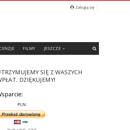
Zaloguj się
CENZJE
FILMY
JESZCZE
UTRZYMUJEMY SIĘ Z WASZYCH
PŁAT. DZIĘKUJEMY!
sparcie:
PLN: