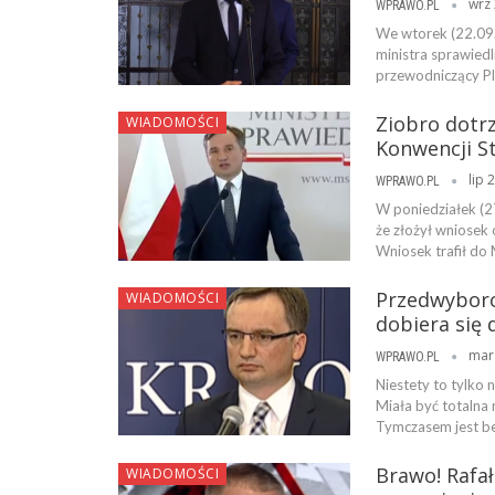
wrz 
WPRAWO.PL
We wtorek (22.09.
ministra sprawiedl
przewodniczący Pl
Ziobro dotr
WIADOMOŚCI
Konwencji St
lip 
WPRAWO.PL
W poniedziałek (2
że złożył wniosek
Wniosek trafił do 
Przedwyborc
WIADOMOŚCI
dobiera się
mar
WPRAWO.PL
Niestety to tylko
Miała być totalna
Tymczasem jest be
Brawo! Rafa
WIADOMOŚCI