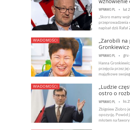
wznowienie
lut 
WPRAWO.PL
„Skoro mamy wojnę
przeprowadzenia ek
napisał dziś Rafał
„Zarobili na
WIADOMOŚCI
Gronkiewicz-
gru 
WPRAWO.PL
Hanna Gronkiewicz
przejęcia przez je
majątkowe swojego
„Ludzie częs
WIADOMOŚCI
ostro o rozb
lis 
WPRAWO.PL
Zbigniew Ziobro je
opozycję. Powód j
młotem na fawory