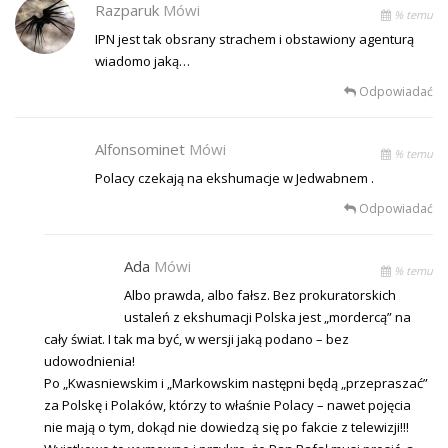
Razparuk
Mówi
% temu
IPN jest tak obsrany strachem i obstawiony agenturą
wiadomo jaką…
Odpowiadać
Alfonsominet
Mówi
% temu
Polacy czekają na ekshumacje w Jedwabnem .
Odpowiadać
Ada
Mówi
% temu
Albo prawda, albo fałsz. Bez prokuratorskich
ustaleń z ekshumacji Polska jest „mordercą” na
cały świat. I tak ma być, w wersji jaką podano – bez
udowodnienia!
Po „Kwasniewskim i „Markowskim następni będą „przepraszać”
za Polskę i Polaków, którzy to właśnie Polacy – nawet pojęcia
nie mają o tym, dokąd nie dowiedzą się po fakcie z telewizji!!!