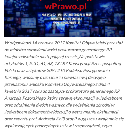
W odpowiedzi 14 czerwca 2017 Komitet Obywatelski przesłał
do ministra sprawiedliwości prokuratora generalnego RP
kolejne odwołanie następującej treści: „Na podstawie
artykułów 1, 5, 31, 61, 63, 73 i 87 Konstytucji Rzeczpospolitej
Polski oraz artykułów 209 i 210 Kodeksu Postępowania
Karnego, wnosimy o uznanie za niewłaściwą decyzję o
przekazaniu wniosku Komitetu Obywatelskiego z dnia 4
kwietnia 2017 roku do zastępcy prokuratora generalnego RP
Andrzeja Pozorskiego, który sprawę ekshumacji w Jedwabnem
oraz odtajnienia dwóch ważnych dla wyjaśnienia zbrodni w
Jedwabnem dokumentów (decyzji o wstrzymaniu ekshumacji
oraz raportu prof. Andrzeja Koli) utopił w gąszczu wzajemnie się
wykluczających podrzędnych ustaw i rozporządzeń, czym