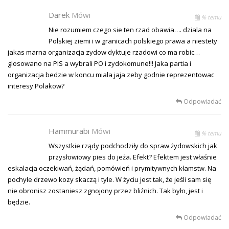
Darek
Mówi
% temu
Nie rozumiem czego sie ten rzad obawia…. dziala na
Polskiej ziemi i w granicach polskiego prawa a niestety
jakas marna organizacja zydow dyktuje rzadowi co ma robic…
glosowano na PIS a wybrali PO i zydokomune!!! Jaka partia i
organizacja bedzie w koncu miala jaja zeby godnie reprezentowac
interesy Polakow?
Odpowiadać
Hammurabi
Mówi
% temu
Wszystkie rządy podchodziły do spraw żydowskich jak
przysłowiowy pies do jeża. Efekt? Efektem jest właśnie
eskalacja oczekiwań, żądań, pomówień i prymitywnych kłamstw. Na
pochyłe drzewo kozy skaczą i tyle. W życiu jest tak, że jeśli sam się
nie obronisz zostaniesz zgnojony przez bliźnich. Tak było, jest i
będzie.
Odpowiadać