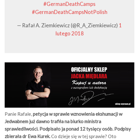
#GermanDeathCamps
#GermanDeathCampsNotPolish
— Rafał A. Ziemkiewicz (@R_A_Ziemkiewicz)
1
lutego 2018
Panie Rafale,
petycja w sprawie wznowienia ekshumacji w
Jedwabnem już dawno trafiła na biurko ministra
sprawiedliwości. Podpisało ja ponad 12 tysięcy osób. Podpisy
zbierała dr Ewa Kurek.
Co dzieje się w tej sprawie? Oto