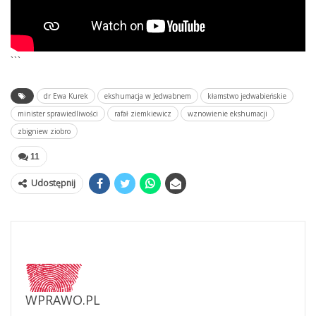
```
dr Ewa Kurek
ekshumacja w Jedwabnem
kłamstwo jedwabieńskie
minister sprawiedliwości
rafał ziemkiewicz
wznowienie ekshumacji
zbigniew ziobro
11
Udostępnij
WPRAWO.PL