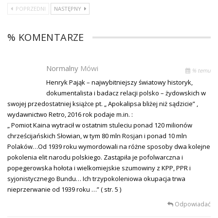
POPRZEDNI
NASTĘPNY
% KOMENTARZE
Normalny
Mówi
% temu
Henryk Pająk – najwybitniejszy światowy historyk,
dokumentalista i badacz relacji polsko – żydowskich w
swojej przedostatniej książce pt. „ Apokalipsa bliżej niż sądzicie” ,
wydawnictwo Retro, 2016 rok podaje m.in. :
„ Pomiot Kaina wytracił w ostatnim stuleciu ponad 120 milionów
chrześcijańskich Słowian, w tym 80 mln Rosjan i ponad 10 mln
Polaków…Od 1939 roku wymordowali na różne sposoby dwa kolejne
pokolenia elit narodu polskiego. Zastąpiła je pofolwarczna i
popegerowska hołota i wielkomiejskie szumowiny z KPP, PPR i
syjonistycznego Bundu… Ich trzypokoleniowa okupacja trwa
nieprzerwanie od 1939 roku …” ( str. 5 )
Odpowiadać