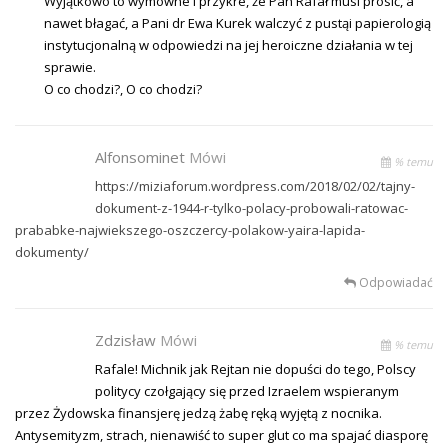
Wyjątkowo to wymowne i przykre, że Pan Rafał musi prosić, a
nawet błagać, a Pani dr Ewa Kurek walczyć z pustąi papierologią
instytucjonalną w odpowiedzi na jej heroiczne działania w tej
sprawie.
O co chodzi?, O co chodzi?
Alfonsominet
Mówi
% temu
https://miziaforum.wordpress.com/2018/02/02/tajny-
dokument-z-1944-r-tylko-polacy-probowali-ratowac-
prababke-najwiekszego-oszczercy-polakow-yaira-lapida-
dokumenty/
Odpowiadać
Zdzisław
Mówi
% temu
Rafale! Michnik jak Rejtan nie dopuści do tego, Polscy
politycy czołgający się przed Izraelem wspieranym
przez Żydowska finansjerę jedzą żabę ręką wyjętą z nocnika.
Antysemityzm, strach, nienawiść to super glut co ma spajać diasporę