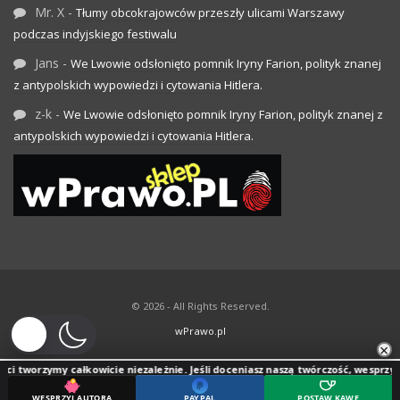
Mr. X
-
Tłumy obcokrajowców przeszły ulicami Warszawy
podczas indyjskiego festiwalu
Jans
-
We Lwowie odsłonięto pomnik Iryny Farion, polityk znanej
z antypolskich wypowiedzi i cytowania Hitlera.
z-k
-
We Lwowie odsłonięto pomnik Iryny Farion, polityk znanej z
antypolskich wypowiedzi i cytowania Hitlera.
© 2026 - All Rights Reserved.
wPrawo.pl
×
my całkowicie niezależnie. Jeśli doceniasz naszą twórczość, wesprzyj jej rozwój.
PAYPAL
POSTAW KAWĘ
WESPRZYJ AUTORA