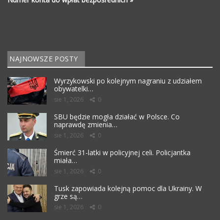
NAJNOWSZE POSTY
Wyrzykowski po kolejnym nagraniu z udziałem
obywatelki…
sie 1, 2026
0
SBU będzie mogła działać w Polsce. Co
naprawdę zmienia…
sie 1, 2026
0
Śmierć 31-latki w policyjnej celi. Policjantka
miała…
sie 1, 2026
0
Tusk zapowiada kolejną pomoc dla Ukrainy. W
grze są…
sie 1, 2026
0