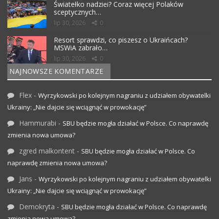
Światełko nadziei? Coraz więcej Polaków
sceptycznych…
lip 30, 2026
0
Resort sprawdzi, co piszesz o Ukraińcach?
MSWiA zabrało…
lip 30, 2026
0
NAJNOWSZE KOMENTARZE
Flex
-
Wyrzykowski po kolejnym nagraniu z udziałem obywatelki
Ukrainy: „Nie dajcie się wciągnąć w prowokację”
Hammurabi
-
SBU będzie mogła działać w Polsce. Co naprawdę
zmienia nowa umowa?
zgred malkontent
-
SBU będzie mogła działać w Polsce. Co
naprawdę zmienia nowa umowa?
Jans
-
Wyrzykowski po kolejnym nagraniu z udziałem obywatelki
Ukrainy: „Nie dajcie się wciągnąć w prowokację”
Demokryta
-
SBU będzie mogła działać w Polsce. Co naprawdę
zmienia nowa umowa?