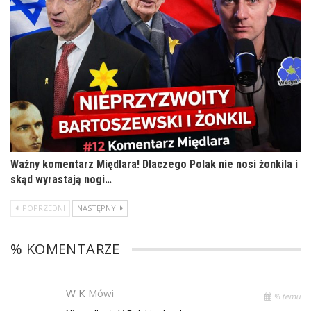
Ważny komentarz Międlara! Dlaczego Polak nie nosi żonkila i
skąd wyrastają nogi…
POPRZEDNI
NASTĘPNY
% KOMENTARZE
W K
Mówi
% temu