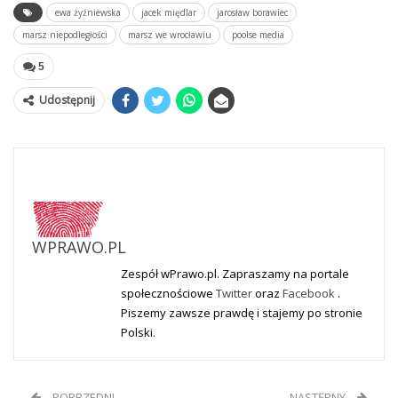
ewa żyźniewska
jacek międlar
jarosław borawiec
marsz niepodległości
marsz we wrocławiu
poolse media
5
Udostępnij
WPRAWO.PL
Zespół wPrawo.pl. Zapraszamy na portale
społecznościowe
Twitter
oraz
Facebook
.
Piszemy zawsze prawdę i stajemy po stronie
Polski.
POPRZEDNI
NASTĘPNY