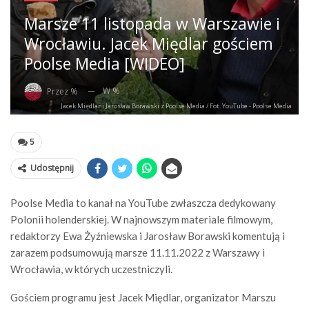
Marsze 11 listopada w Warszawie i
Wrocławiu. Jacek Międlar gościem
Poolse Media [WIDEO]
W %
Przez %
Jacek Międlar i Jarosław Borawski z Poolse Media / Fot. YouTube - Poolse Media
5
Udostępnij
Poolse Media to kanał na YouTube zwłaszcza dedykowany
Polonii holenderskiej. W najnowszym materiale filmowym,
redaktorzy Ewa Żyźniewska i Jarosław Borawski komentują i
zarazem podsumowują marsze 11.11.2022 z Warszawy i
Wrocławia, w których uczestniczyli.
Gościem programu jest Jacek Międlar, organizator Marszu