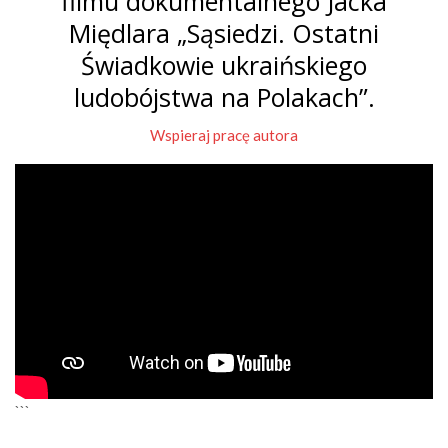
filmu dokumentalnego Jacka
Międlara „Sąsiedzi. Ostatni
Świadkowie ukraińskiego
ludobójstwa na Polakach”.
Wspieraj pracę autora
```