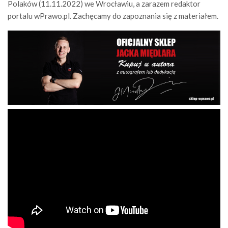
Polaków (11.11.2022) we Wrocławiu, a zarazem redaktor
portalu wPrawo.pl. Zachęcamy do zapoznania się z materiałem.