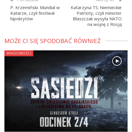
P. Krzemiński: Mundial w
Katarzyna TS: Niemieckie
Katarze, czyli festiwal
Patrioty, czyli minister
hipokrytów
Błaszczak wysyła NATO
na wojnę z Rosją
MOŻE CI SIĘ SPODOBAĆ RÓWNIEŻ
WIADOMOŚCI