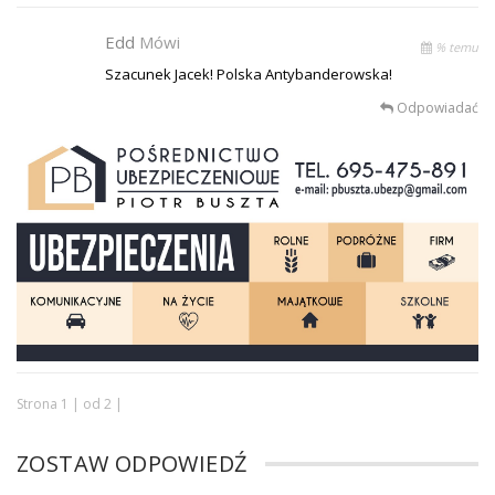
Edd
Mówi
% temu
Szacunek Jacek! Polska Antybanderowska!
Odpowiadać
Strona 1 | od 2 |
ZOSTAW ODPOWIEDŹ