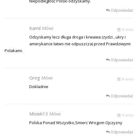
Niepodległość Polski odzyskamy.
Odpowiadać
Kamil
Mówi
% temu
Odzyskamy lecz długa droga i krwawa (zydzi , ukry i
amerykance łatwo nie odpuszcza) przed Prawdziwymi
Polakami.
Odpowiadać
Greg
Mówi
% temu
Dokladnie
Odpowiadać
Misiek13
Mówi
% temu
Polska Ponad Wszystko,Smierc Wrogom Ojczyzny
Odpowiadać