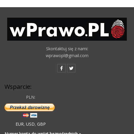
Skontaktuj się z nami:
wprawopl@gmail.com
Wsparcie:
PLN:
EUR
,
USD
,
GBP
Numer konta do wpłat bezpośrednich »