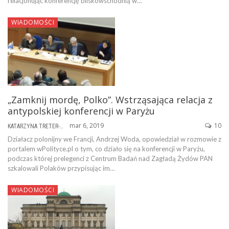
relacjonując konferencję bliskowschodnią w…
WIADOMOŚCI
„Zamknij mordę, Polko”. Wstrząsająca relacja z
antypolskiej konferencji w Paryżu
mar 6, 2019
10
KATARZYNA TRETER-SIERPIŃSKA
Działacz polonijny we Francji, Andrzej Woda, opowiedział w rozmowie z
portalem wPolityce.pl o tym, co działo się na konferencji w Paryżu,
podczas której prelegenci z Centrum Badań nad Zagładą Żydów PAN
szkalowali Polaków przypisując im…
WIADOMOŚCI