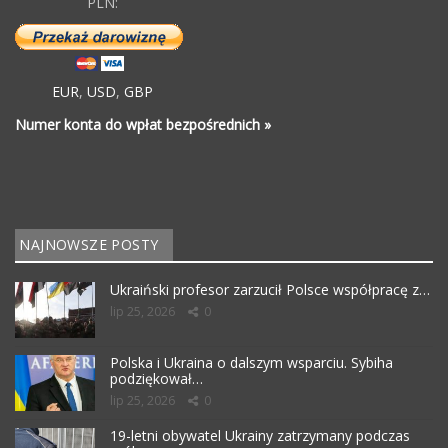
PLN:
EUR
,
USD
,
GBP
Numer konta do wpłat bezpośrednich »
NAJNOWSZE POSTY
Ukraiński profesor zarzucił Polsce współpracę z…
lip 25, 2026
0
Polska i Ukraina o dalszym wsparciu. Sybiha
podziękował…
lip 25, 2026
0
19-letni obywatel Ukrainy zatrzymany podczas