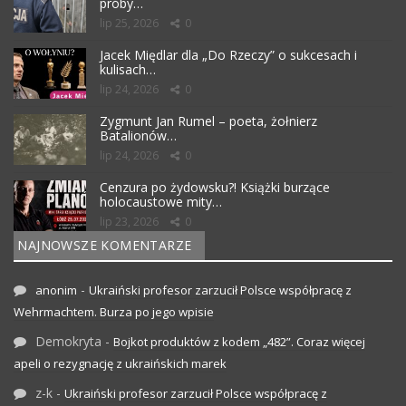
próby…
lip 25, 2026
0
Jacek Międlar dla „Do Rzeczy” o sukcesach i
kulisach…
lip 24, 2026
0
Zygmunt Jan Rumel – poeta, żołnierz
Batalionów…
lip 24, 2026
0
Cenzura po żydowsku?! Książki burzące
holocaustowe mity…
lip 23, 2026
0
NAJNOWSZE KOMENTARZE
-
anonim
Ukraiński profesor zarzucił Polsce współpracę z
Wehrmachtem. Burza po jego wpisie
Demokryta
-
Bojkot produktów z kodem „482”. Coraz więcej
apeli o rezygnację z ukraińskich marek
z-k
-
Ukraiński profesor zarzucił Polsce współpracę z