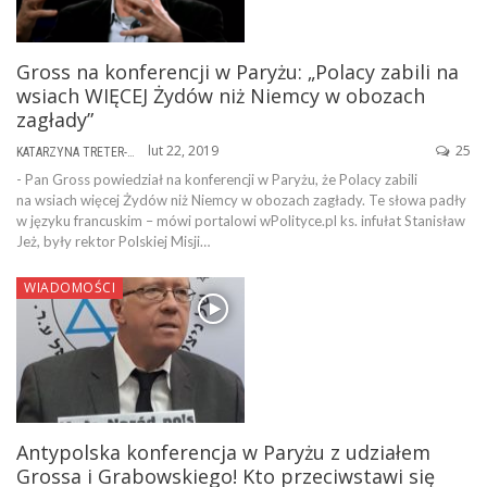
Gross na konferencji w Paryżu: „Polacy zabili na
wsiach WIĘCEJ Żydów niż Niemcy w obozach
zagłady”
lut 22, 2019
25
KATARZYNA TRETER-SIERPIŃSKA
- Pan Gross powiedział na konferencji w Paryżu, że Polacy zabili
na wsiach więcej Żydów niż Niemcy w obozach zagłady. Te słowa padły
w języku francuskim – mówi portalowi wPolityce.pl ks. infułat Stanisław
Jeż, były rektor Polskiej Misji…
WIADOMOŚCI
Antypolska konferencja w Paryżu z udziałem
Grossa i Grabowskiego! Kto przeciwstawi się