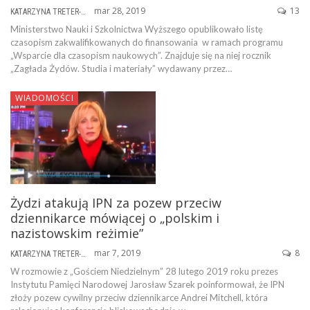
mar 28, 2019
13
KATARZYNA TRETER-SIERPIŃSKA
Ministerstwo Nauki i Szkolnictwa Wyższego opublikowało listę
czasopism zakwalifikowanych do finansowania w ramach programu
„Wsparcie dla czasopism naukowych”. Znajduje się na niej rocznik
„Zagłada Żydów. Studia i materiały” wydawany przez…
WIADOMOŚCI
Żydzi atakują IPN za pozew przeciw
dziennikarce mówiącej o „polskim i
nazistowskim reżimie”
mar 7, 2019
8
KATARZYNA TRETER-SIERPIŃSKA
W rozmowie z „Gościem Niedzielnym” 28 lutego 2019 roku prezes
Instytutu Pamięci Narodowej Jarosław Szarek poinformował, że IPN
złoży pozew cywilny przeciw dziennikarce Andrei Mitchell, która