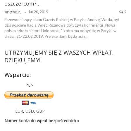
oszczercom?…
lut 20, 2019
7
WPRAWO.PL
Przewodniczący klubu Gazety Polskiej w Paryżu, Andrzej Woda, był
dziś gościem Radia Wnet. Rozmowa dotyczyła konferencji „Nowa
polska szkoła historii Holocaustu”, która ma odbyć się w Paryżu w
dniach 21-22.02.2019. Prelegentami będą m.in.…
UTRZYMUJEMY SIĘ Z WASZYCH WPŁAT.
DZIĘKUJEMY!
Wsparcie:
PLN:
EUR
,
USD
,
GBP
Numer konta do wpłat bezpośrednich »