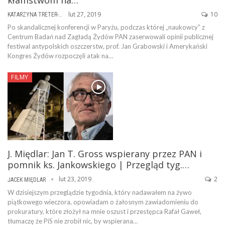
lut 27, 2019
10
KATARZYNA TRETER-SIERPIŃSKA
Po skandalicznej konferencji w Paryżu, podczas której „naukowcy” z
Centrum Badań nad Zagładą Żydów PAN zaserwowali opinii publicznej
festiwal antypolskich oszczerstw, prof. Jan Grabowski i Amerykański
Kongres Żydów rozpoczęli atak na…
FILMY
J. Międlar: Jan T. Gross wspierany przez PAN i
pomnik ks. Jankowskiego | Przegląd tyg.…
lut 23, 2019
2
JACEK MIĘDLAR
W dzisiejszym przeglądzie tygodnia, który nadawałem na żywo
piątkowego wieczora, opowiadam o żałosnym zawiadomieniu do
prokuratury, które złożył na mnie oszust i przestępca Rafał Gaweł,
tłumaczę że PiS nie zrobił nic, by wspierana…