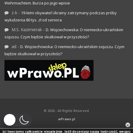
Wehrmachtem. Burza po jego wpisie
z-k
-
19-letni obywatel Ukrainy zatrzymany podczas próby
wyłudzenia 80 tys. zł od seniora
M.S. Kazimierak
-
D. Wojciechowska: O niemiecko-ukraińskim
sojuszu. Czym będzie skutkował w przyszłości?
ad
-
D. Wojciechowska: O niemiecko-ukraińskim sojuszu. Czym
będzie skutkował w przyszłości?
© 2026 - All Rights Reserved.
wPrawo.pl
×
 tworzymy całkowicie niezależnie. Jeśli doceniasz naszą twórczość, wesprzyj jej 