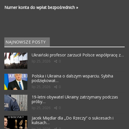
Numer konta do wpłat bezpośrednich »
NAJNOWSZE POSTY
Ukraiński profesor zarzucił Polsce współpracę z…
lip 25, 2026
0
Polska i Ukraina o dalszym wsparciu. Sybiha
podziękował…
lip 25, 2026
0
19-letni obywatel Ukrainy zatrzymany podczas
próby…
lip 25, 2026
0
Jacek Międlar dla „Do Rzeczy” o sukcesach i
kulisach…
lip 24, 2026
0