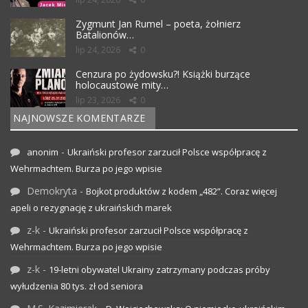
Zygmunt Jan Rumel – poeta, żołnierz
Batalionów…
lip 24, 2026
0
Cenzura po żydowsku?! Książki burzące
holocaustowe mity…
lip 23, 2026
0
NAJNOWSZE KOMENTARZE
-
anonim
Ukraiński profesor zarzucił Polsce współpracę z
Wehrmachtem. Burza po jego wpisie
Demokryta
-
Bojkot produktów z kodem „482”. Coraz więcej
apeli o rezygnację z ukraińskich marek
z-k
-
Ukraiński profesor zarzucił Polsce współpracę z
Wehrmachtem. Burza po jego wpisie
z-k
-
19-letni obywatel Ukrainy zatrzymany podczas próby
wyłudzenia 80 tys. zł od seniora