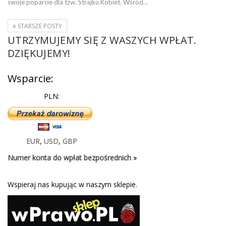
swoje poparcie dla tzw. Strajku Kobiet. Wśród…
STARSZE POSTY
UTRZYMUJEMY SIĘ Z WASZYCH WPŁAT.
DZIĘKUJEMY!
Wsparcie:
PLN:
EUR
,
USD
,
GBP
Numer konta do wpłat bezpośrednich »
Wspieraj nas kupując w naszym sklepie.