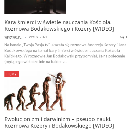
Kara śmierci w świetle nauczania Kościoła.
Rozmowa Bodakowskiego i Kozery [WIDEO]
cze 8, 2021
1
WPRAWO.PL
Na kanale „Twoja Pasja tv” ukazała się rozmowa Andrzeja Kozery i Jana
Bodakowskiego na temat kary śmierci w świetle nauczania Kościoła
Kalickiego. W rozmowie Jan Bodakowski przypomniał, że na polecenie
(będącego wielokrotnie na bakier z…
FILMY
Ewolucjonizm i darwinizm – pseudo nauki.
Rozmowa Kozery i Bodakowskiego [WIDEO]