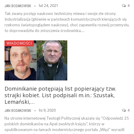
lut 24, 2021
4
JAN BODAKOWSKI
Tak zwany postęp naukowo techniczny miewa i swoje złe strony.
Industrializacja (głównie w państwach komunistycznych kierujących się
rzekomo światopoglądem naukowy), choć zapewniła rozwój przemysłu,
to doprowadziła do zniszczenia środowiska.…
WIADOMOŚCI
Dominikanie potępiają list popierający tzw.
strajki kobiet. List podpisali m.in.: Szustak,
Lemański,…
lis 9, 2020
4
JAN BODAKOWSKI
Na stronie internetowej Teologii Politycznej ukazała się "Odpowiedź 25
polskich dominikanów na Apel zwykłych księży", którzy w
opublikowanym na łamach modernistycznego portalu „Więź” wyrazili