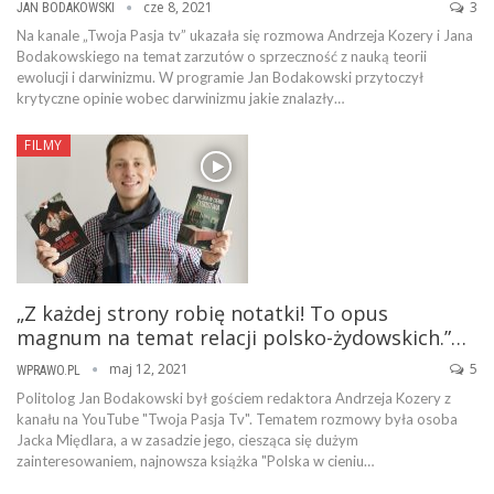
cze 8, 2021
3
JAN BODAKOWSKI
Na kanale „Twoja Pasja tv” ukazała się rozmowa Andrzeja Kozery i Jana
Bodakowskiego na temat zarzutów o sprzeczność z nauką teorii
ewolucji i darwinizmu. W programie Jan Bodakowski przytoczył
krytyczne opinie wobec darwinizmu jakie znalazły…
FILMY
„Z każdej strony robię notatki! To opus
magnum na temat relacji polsko-żydowskich.”…
maj 12, 2021
5
WPRAWO.PL
Politolog Jan Bodakowski był gościem redaktora Andrzeja Kozery z
kanału na YouTube "Twoja Pasja Tv". Tematem rozmowy była osoba
Jacka Międlara, a w zasadzie jego, ciesząca się dużym
zainteresowaniem, najnowsza książka "Polska w cieniu…