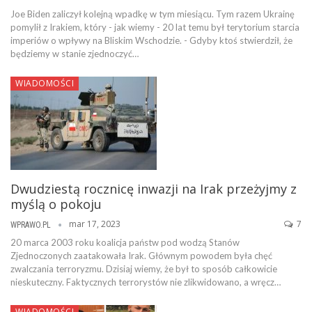
Joe Biden zaliczył kolejną wpadkę w tym miesiącu. Tym razem Ukrainę
pomylił z Irakiem, który - jak wiemy - 20 lat temu był terytorium starcia
imperiów o wpływy na Bliskim Wschodzie. - Gdyby ktoś stwierdził, że
będziemy w stanie zjednoczyć…
WIADOMOŚCI
Dwudziestą rocznicę inwazji na Irak przeżyjmy z
myślą o pokoju
mar 17, 2023
7
WPRAWO.PL
20 marca 2003 roku koalicja państw pod wodzą Stanów
Zjednoczonych zaatakowała Irak. Głównym powodem była chęć
zwalczania terroryzmu. Dzisiaj wiemy, że był to sposób całkowicie
nieskuteczny. Faktycznych terrorystów nie zlikwidowano, a wręcz…
WIADOMOŚCI