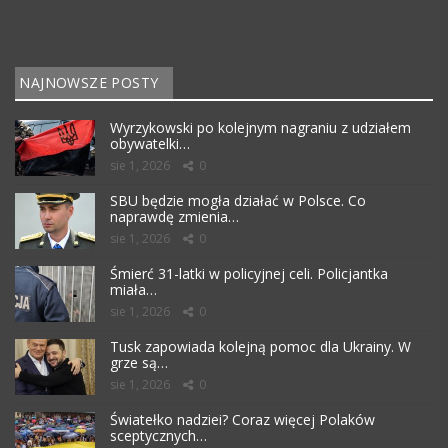
NAJNOWSZE POSTY
Wyrzykowski po kolejnym nagraniu z udziałem
obywatelki…
sie 1, 2026
0
SBU będzie mogła działać w Polsce. Co
naprawdę zmienia…
sie 1, 2026
0
Śmierć 31-latki w policyjnej celi. Policjantka
miała…
sie 1, 2026
0
Tusk zapowiada kolejną pomoc dla Ukrainy. W
grze są…
sie 1, 2026
0
Światełko nadziei? Coraz więcej Polaków
sceptycznych…