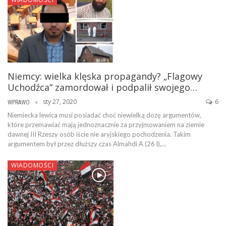
Niemcy: wielka klęska propagandy? „Flagowy
Uchodźca” zamordował i podpalił swojego…
sty 27, 2020
6
WPRAWO
Niemiecka lewica musi posiadać choć niewielką dozę argumentów,
które przemawiać mają jednoznacznie za przyjmowaniem na ziemie
dawnej III Rzeszy osób iście nie aryjskiego pochodzenia. Takim
argumentem był przez dłuższy czas Almahdi A (26 l),…
WIADOMOŚCI