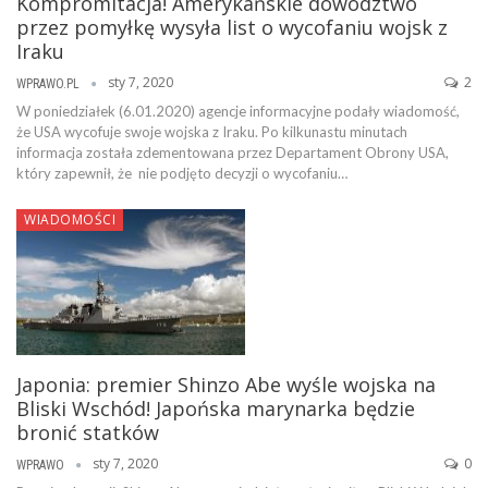
Kompromitacja! Amerykańskie dowództwo
przez pomyłkę wysyła list o wycofaniu wojsk z
Iraku
sty 7, 2020
2
WPRAWO.PL
W poniedziałek (6.01.2020) agencje informacyjne podały wiadomość,
że USA wycofuje swoje wojska z Iraku. Po kilkunastu minutach
informacja została zdementowana przez Departament Obrony USA,
który zapewnił, że nie podjęto decyzji o wycofaniu…
WIADOMOŚCI
Japonia: premier Shinzo Abe wyśle wojska na
Bliski Wschód! Japońska marynarka będzie
bronić statków
sty 7, 2020
0
WPRAWO