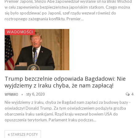
Premier Japonii, Shinzo Abe zapowiedział wysłanie sił na Bliski Wschód
w celu zapewnienia bezpieczeństwa japońskim statkom. Czego można
się było spodziewać po Japonii, szef rządu wezwał również do
roztropnego zażegnania konfliktu. Premier…
WIADOMOŚCI
Trump bezczelnie odpowiada Bagdadowi: Nie
wyjdziemy z Iraku chyba, że nam zapłacą!
sty 6, 2020
4
WPRAWO
Nie wyjdziemy z Iraku, chyba że Bagdad nam zapłaci za budowę bazy -
oświadczył Donald Trump. Za tym oświadczeniem podążyła groźba
obarczenia Iraku sankcjami. Rząd kraju wezwał bowiem USA do
opuszczenia terytorium. Parlament Iraku podczas…
STARSZE POSTY