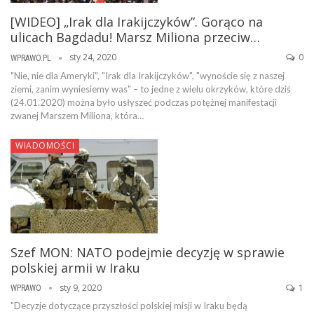
[WIDEO] „Irak dla Irakijczyków”. Gorąco na
ulicach Bagdadu! Marsz Miliona przeciw…
sty 24, 2020
0
WPRAWO.PL
"Nie, nie dla Ameryki", "Irak dla Irakijczyków", "wynoście się z naszej
ziemi, zanim wyniesiemy was" – to jedne z wielu okrzyków, które dziś
(24.01.2020) można było usłyszeć podczas potężnej manifestacji
zwanej Marszem Miliona, która…
WIADOMOŚCI
Szef MON: NATO podejmie decyzję w sprawie
polskiej armii w Iraku
sty 9, 2020
1
WPRAWO
"Decyzje dotyczące przyszłości polskiej misji w Iraku będą