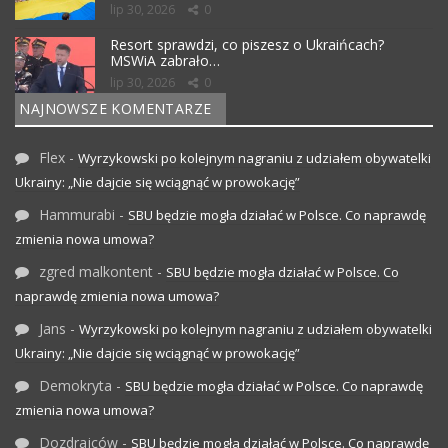
lip 30, 2026
0
Resort sprawdzi, co piszesz o Ukraińcach?
MSWiA zabrało…
lip 30, 2026
0
NAJNOWSZE KOMENTARZE
Flex
-
Wyrzykowski po kolejnym nagraniu z udziałem obywatelki
Ukrainy: „Nie dajcie się wciągnąć w prowokację”
Hammurabi
-
SBU będzie mogła działać w Polsce. Co naprawdę
zmienia nowa umowa?
zgred malkontent
-
SBU będzie mogła działać w Polsce. Co
naprawdę zmienia nowa umowa?
Jans
-
Wyrzykowski po kolejnym nagraniu z udziałem obywatelki
Ukrainy: „Nie dajcie się wciągnąć w prowokację”
Demokryta
-
SBU będzie mogła działać w Polsce. Co naprawdę
zmienia nowa umowa?
Dozdrajców
-
SBU będzie mogła działać w Polsce. Co naprawdę