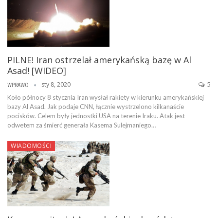
PILNE! Iran ostrzelał amerykańską bazę w Al
Asad! [WIDEO]
sty 8, 2020
5
WPRAWO
Koło północy 8 stycznia Iran wysłał rakiety w kierunku amerykańskiej
bazy Al Asad. Jak podaje CNN, łącznie wystrzelono kilkanaście
pocisków. Celem były jednostki USA na terenie Iraku. Atak jest
odwetem za śmierć generała Kasema Sulejmaniego…
WIADOMOŚCI