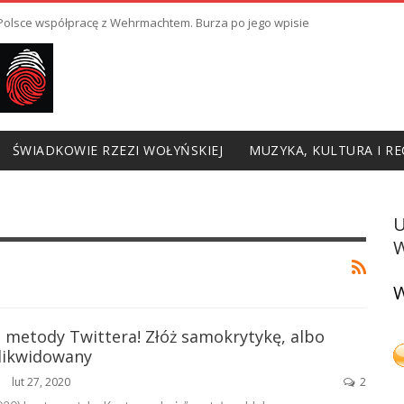
ł Polsce współpracę z Wehrmachtem. Burza po jego wpisie
ŚWIADKOWIE RZEZI WOŁYŃSKIEJ
MUZYKA, KULTURA I RE
W
W
 metody Twittera! Złóż samokrytykę, albo
zlikwidowany
lut 27, 2020
2
ŃSKA