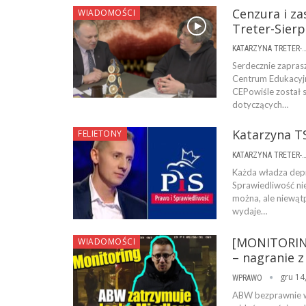
Cenzura i za
WIADOMOŚCI
Treter-Sier
KATARZYNA TRETER-SIERPI
Serdecznie zapra
Centrum Edukacyjn
CEPowiśle został 
dotyczących…
Katarzyna TS
FELIETONY
KATARZYNA TRETER-SIERPI
Każda władza depr
Sprawiedliwość ni
można, ale niewąt
wydaje…
[MONITORING
WIADOMOŚCI
– nagranie 
gru 14
WPRAWO
ABW bezprawnie wt