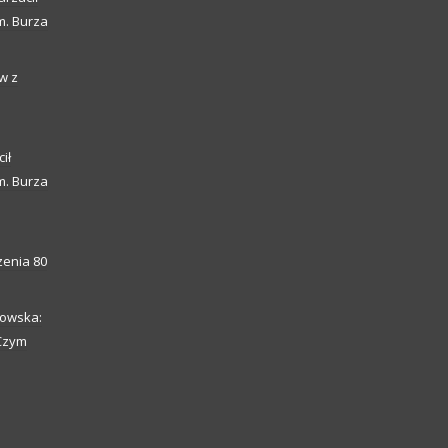
m. Burza
w z
ił
m. Burza
enia 80
howska:
 Czym