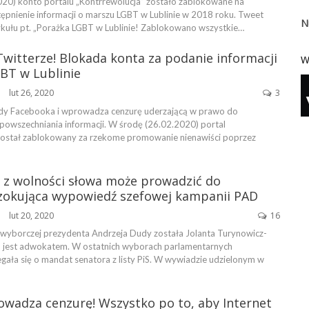
20) konto portalu „Kontrrewolucja” zostało zablokowane na
tępnienie informacji o marszu LGBT w Lublinie w 2018 roku. Tweet
N
ykułu pt. „Porażka LGBT w Lublinie! Zablokowano wszystkie…
witterze! Blokada konta za podanie informacji
W
BT w Lublinie
lut 26, 2020
3
ŃSKA
lady Facebooka i wprowadza cenzurę uderzającą w prawo do
zpowszechniania informacji. W środę (26.02.2020) portal
został zablokowany za rzekome promowanie nienawiści poprzez
e z wolności słowa może prowadzić do
Szokująca wypowiedź szefowej kampanii PAD
lut 20, 2020
16
ŃSKA
wyborczej prezydenta Andrzeja Dudy została Jolanta Turynowicz-
u jest adwokatem. W ostatnich wyborach parlamentarnych
gała się o mandat senatora z listy PiS. W wywiadzie udzielonym w
owadza cenzurę! Wszystko po to, aby Internet