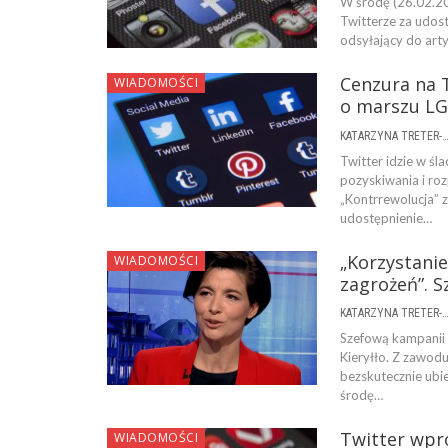
W środę (26.02.20
Twitterze za udos
odsyłający do art
Cenzura na T
WIADOMOŚCI
o marszu LG
KATARZYNA TRETER-SIERPI
Twitter idzie w ś
pozyskiwania i ro
„Kontrrewolucja” 
udostępnienie…
„Korzystani
WIADOMOŚCI
zagrożeń”. 
KATARZYNA TRETER-SIERPI
Szefową kampanii 
Kieryłło. Z zawod
bezskutecznie ubie
środę…
Twitter wpr
WIADOMOŚCI