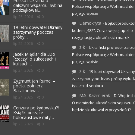
Polska i Ukraina o
dalszym wsparciu. Sybiha
Polsce współpracę z Wehrmachte
podziękował…
po jego wpisie
lip 25, 2026
0
Demokryta
-
Bojkot produktó
19-letni obywatel Ukrainy
kodem „482”. Coraz więcej apeli o
zatrzymany podczas
próby…
rezygnację z ukraińskich marek
lip 25, 2026
0
z-k
-
Ukraiński profesor zarzuc
Jacek Międlar dla „Do
Polsce współpracę z Wehrmachte
Rzeczy” o sukcesach i
po jego wpisie
kulisach…
lip 24, 2026
0
z-k
-
19-letni obywatel Ukrainy
zatrzymany podczas próby wyłudz
Zygmunt Jan Rumel –
poeta, żołnierz
tys. zł od seniora
Batalionów…
M.S. Kazimierak
-
D. Wojciec
lip 24, 2026
0
O niemiecko-ukraińskim sojuszu.
Cenzura po żydowsku?!
będzie skutkował w przyszłości?
Książki burzące
holocaustowe mity…
lip 23, 2026
0