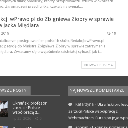
rojonych funkcjonariuszy, którzy przyprowadzili szturm w okolicach
no. Zgromadzeni przed furtką, czekają na sygnał.…
akcji wPrawo.pl do Zbigniewa Ziobry w sprawie
a Jacka Międlara
, 2019
19
dalicznym postępowaniem polskich służb, Redakcja wPrawo.pl
ać petycję do Ministra Zbigniewa Ziobry w sprawie zatrzymania
ędlara. Zwracamy się o wyjaśnienie zaistniałej sytuacji, jak i…
NOWSZE POSTY
WSZE POSTY
NAJNOWSZE KOMENTARZE
Ukraiński profesor
Katarzyna
-
Ukraiński profes
zarzucił Polsce
zarzucił Polsce współpracę z
współpracę z…
Wehrmachtem. Burza po jego wpis
lip 25, 2026
0
-
anonim
Ukraiński profesor z