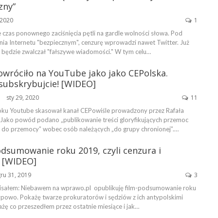
zny”
 2020
1
 czas ponownego zaciśnięcia pętli na gardle wolności słowa. Pod
nia Internetu "bezpiecznym", cenzurę wprowadzi nawet Twitter. Już
l będzie zwalczał "fałszywe wiadomości." W tym celu…
owróciło na YouTube jako jako CEPolska.
 subskrybujcie! [WIDEO]
sty 29, 2020
11
ŃSKA
oku Youtube skasował kanał CEPowiśle prowadzony przez Rafała
ako powód podano „publikowanie treści gloryfikujących przemoc
 do przemocy” wobec osób należących „do grupy chronionej”.…
Podsumowanie roku 2019, czyli cenzura i
 [WIDEO]
ru 31, 2019
3
pisałem: Niebawem na wprawo.pl opublikuję film-podsumowanie roku
ypowo. Pokażę twarze prokuratorów i sędziów z ich antypolskimi
żę co przeszedłem przez ostatnie miesiące i jak…