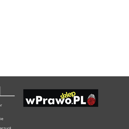
or
ie
arzucił