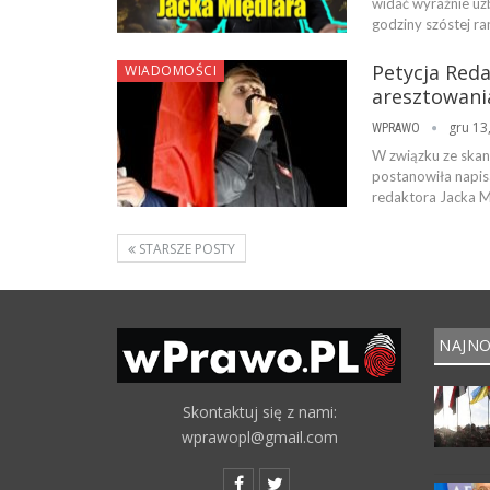
widać wyraźnie uzb
godziny szóstej ra
Petycja Red
WIADOMOŚCI
aresztowani
gru 13
WPRAWO
W związku ze skan
postanowiła napis
redaktora Jacka Mi
STARSZE POSTY
NAJNO
Skontaktuj się z nami:
wprawopl@gmail.com