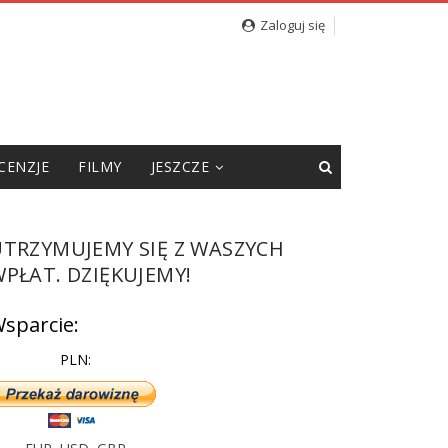
Zaloguj się
CENZJE
FILMY
JESZCZE
UTRZYMUJEMY SIĘ Z WASZYCH
PŁAT. DZIĘKUJEMY!
sparcie:
PLN: