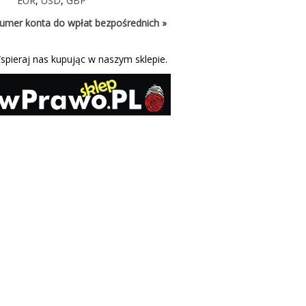
EUR
,
USD
,
GBP
umer konta do wpłat bezpośrednich »
spieraj nas kupując w naszym sklepie.