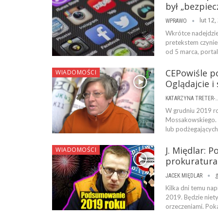
był „bezpiec
lut 12,
WPRAWO
Wkrótce nadejdzie
pretekstem czynie
od 5 marca, porta
CEPowiśle p
WIADOMOŚCI
Oglądajcie i
KATARZYNA TRETER-SIERPI
W grudniu 2019 r
Mossakowskiego. J
lub podżegających
J. Międlar: 
WIADOMOŚCI
prokuratura
g
JACEK MIĘDLAR
Kilka dni temu na
2019. Będzie niet
orzeczeniami. Poka