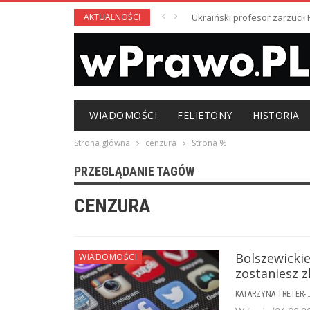
AKTUALNOŚCI
Ukraiński profesor zarzuci
WIADOMOŚCI
FELIETONY
HISTORIA
Strona główna
cenzura
Strona %
PRZEGLĄDANIE TAGÓW
CENZURA
Bolszewickie
WIADOMOŚCI
zostaniesz 
KATARZYNA TRETER-SIERPI