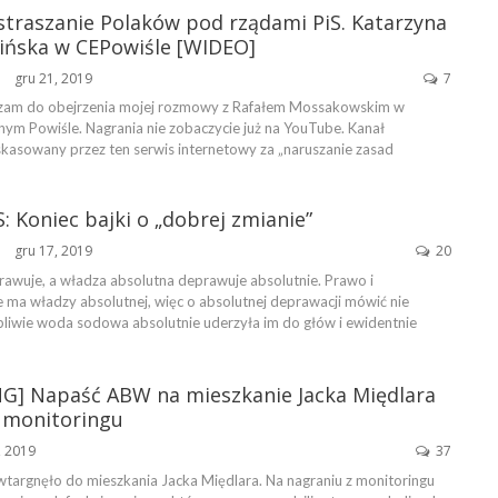
straszanie Polaków pod rządami PiS. Katarzyna
pińska w CEPowiśle [WIDEO]
gru 21, 2019
7
ŃSKA
szam do obejrzenia mojej rozmowy z Rafałem Mossakowskim w
ym Powiśle. Nagrania nie zobaczycie już na YouTube. Kanał
skasowany przez ten serwis internetowy za „naruszanie zasad
: Koniec bajki o „dobrej zmianie”
gru 17, 2019
20
ŃSKA
awuje, a władza absolutna deprawuje absolutnie. Prawo i
e ma władzy absolutnej, więc o absolutnej deprawacji mówić nie
pliwie woda sodowa absolutnie uderzyła im do głów i ewidentnie
] Napaść ABW na mieszkanie Jacka Międlara
z monitoringu
, 2019
37
argnęło do mieszkania Jacka Międlara. Na nagraniu z monitoringu