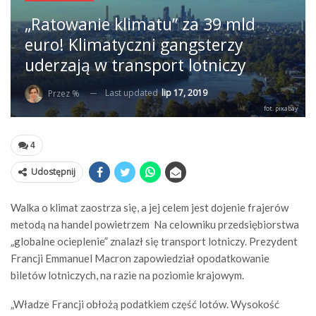
„Ratowanie klimatu” za 39 mld
euro! Klimatyczni gangsterzy
uderzają w transport lotniczy
Last updated
lip 17, 2019
Przez %
fot. pixabay
4
Udostępnij
Walka o klimat zaostrza się, a jej celem jest dojenie frajerów
metodą na handel powietrzem Na celowniku przedsiębiorstwa
„globalne ocieplenie” znalazł się transport lotniczy. Prezydent
Francji Emmanuel Macron zapowiedział opodatkowanie
biletów lotniczych, na razie na poziomie krajowym.
„Władze Francji obłożą podatkiem część lotów. Wysokość