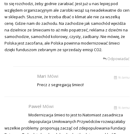
to się rozchodzi, żeby godnie zarabiać. Jest już u nas lepiej pod
względem organizacyjnym ale zarobki wciąż są nieadekwatne do cen
w sklepach. Słusznie, że trzeba dbać o klimat ale nie za wszelką
cenę. Gdzie nam do zachodu. Na zachodzie jak samochód wjeżdża
na dzielnice ze śmieciami to aż miło popatrzeć, reklama z dziećmi na
samochodzie, samochód kolorowy, czysty, zadbany. Nie mówię, że
Polska jest zacofana, ale Polska powinna modernizować śmieci
dzięki funduszom zebranym ze sprzedaży emisji CO2.
Odpowiadać
Mari
Mówi
% temu
Precz z segregacją śmieci!
Paweł
Mówi
% temu
Modernizacja śmieci to jest to.Natomiast zasadnicza
depopulacja Umiłowanych Przywódców rozwiązałaby
wszelkie problemy. proponują zacząć od zdepopulowania Fundacji