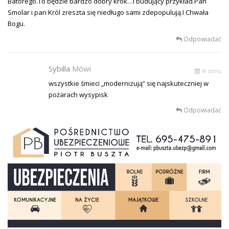
Batorego.To będzie bardzo dobry krok…i budujący przykład.Pan
Smolar i pan Król zreszta się niedługo sami zdepopulują.I Chwała
Bogu.
Odpowiadać
Sybilla
Mówi
% temu
wszystkie śmieci „modernizują” się najskuteczniej w
pożarach wysypisk
Odpowiadać