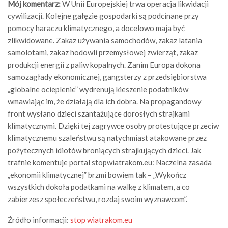
Mój komentarz:
W Unii Europejskiej trwa operacja likwidacji
cywilizacji. Kolejne gałęzie gospodarki są podcinane przy
pomocy haraczu klimatycznego, a docelowo maja być
zlikwidowane. Zakaz używania samochodów, zakaz latania
samolotami, zakaz hodowli przemysłowej zwierząt, zakaz
produkcji energii z paliw kopalnych. Zanim Europa dokona
samozagłady ekonomicznej, gangsterzy z przedsiębiorstwa
„globalne ocieplenie” wydrenują kieszenie podatników
wmawiając im, że działają dla ich dobra. Na propagandowy
front wysłano dzieci szantażujące dorosłych strajkami
klimatycznymi. Dzięki tej zagrywce osoby protestujące przeciw
klimatycznemu szaleństwu są natychmiast atakowane przez
pożytecznych idiotów broniących strajkujących dzieci. Jak
trafnie komentuje portal stopwiatrakom.eu: Naczelna zasada
„ekonomii klimatycznej” brzmi bowiem tak – „Wykończ
wszystkich dokoła podatkami na walkę z klimatem, a co
zabierzesz społeczeństwu, rozdaj swoim wyznawcom”.
Źródło informacji:
stop wiatrakom.eu