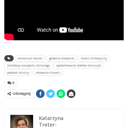
```
emmanuel macron
globalne ocieplenie
haracz klimatyczny
likwidacja transportu lotniczego
opodatkowanie biletów lotniczych
podatek lotniczy
ratowanie klimatu
4
Udostępnij
Katarzyna
Treter-