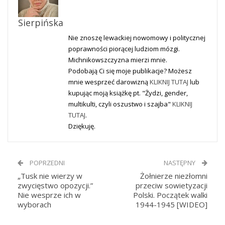
Sierpińska
Nie znoszę lewackiej nowomowy i politycznej
poprawności piorącej ludziom mózgi.
Michnikowszczyzna mierzi mnie.
Podobają Ci się moje publikacje? Możesz
mnie wesprzeć darowizną
KLIKNIJ TUTAJ
lub
kupując moją książkę pt. "Żydzi, gender,
multikulti, czyli oszustwo i szajba"
KLIKNIJ
TUTAJ
.
Dziękuję.
POPRZEDNI
NASTĘPNY
„Tusk nie wierzy w
Żołnierze niezłomni
zwycięstwo opozycji.”
przeciw sowietyzacji
Nie wesprze ich w
Polski. Początek walki
wyborach
1944-1945 [WIDEO]