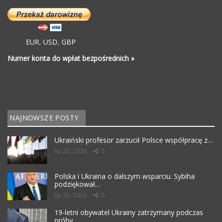
EUR
,
USD
,
GBP
Numer konta do wpłat bezpośrednich »
NAJNOWSZE POSTY
Ukraiński profesor zarzucił Polsce współpracę z…
lip 25, 2026
0
Polska i Ukraina o dalszym wsparciu. Sybiha
podziękował…
lip 25, 2026
0
19-letni obywatel Ukrainy zatrzymany podczas
próby…