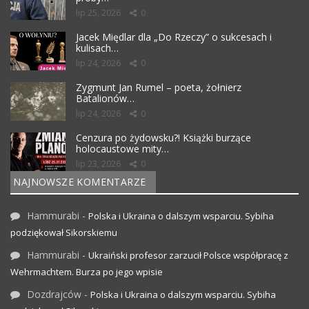
lip 25, 2026
0
Jacek Międlar dla „Do Rzeczy” o sukcesach i
kulisach…
lip 24, 2026
0
Zygmunt Jan Rumel – poeta, żołnierz
Batalionów…
lip 24, 2026
0
Cenzura po żydowsku?! Książki burzące
holocaustowe mity…
lip 23, 2026
0
NAJNOWSZE KOMENTARZE
Hammurabi
-
Polska i Ukraina o dalszym wsparciu. Sybiha
podziękował Sikorskiemu
Hammurabi
-
Ukraiński profesor zarzucił Polsce współpracę z
Wehrmachtem. Burza po jego wpisie
Dozdrajców
-
Polska i Ukraina o dalszym wsparciu. Sybiha