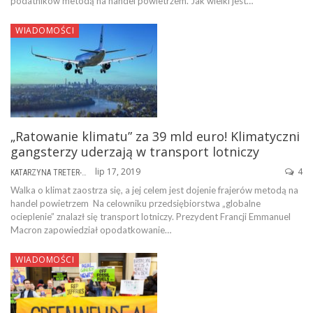
podatników metodą na handel powietrzem. Jak wielki jest…
WIADOMOŚCI
„Ratowanie klimatu” za 39 mld euro! Klimatyczni
gangsterzy uderzają w transport lotniczy
lip 17, 2019
4
KATARZYNA TRETER-SIERPIŃSKA
Walka o klimat zaostrza się, a jej celem jest dojenie frajerów metodą na
handel powietrzem Na celowniku przedsiębiorstwa „globalne
ocieplenie” znalazł się transport lotniczy. Prezydent Francji Emmanuel
Macron zapowiedział opodatkowanie…
WIADOMOŚCI