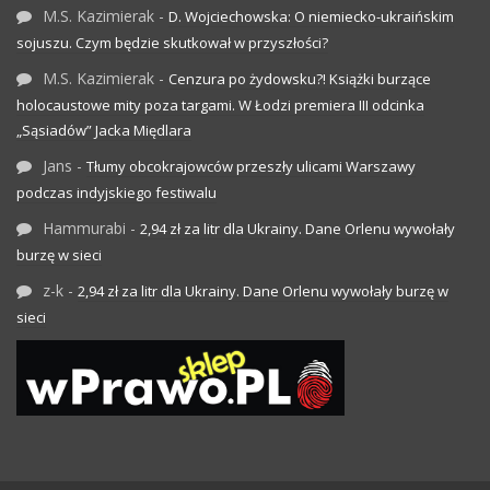
M.S. Kazimierak
-
D. Wojciechowska: O niemiecko-ukraińskim
sojuszu. Czym będzie skutkował w przyszłości?
M.S. Kazimierak
-
Cenzura po żydowsku?! Książki burzące
holocaustowe mity poza targami. W Łodzi premiera III odcinka
„Sąsiadów” Jacka Międlara
Jans
-
Tłumy obcokrajowców przeszły ulicami Warszawy
podczas indyjskiego festiwalu
Hammurabi
-
2,94 zł za litr dla Ukrainy. Dane Orlenu wywołały
burzę w sieci
z-k
-
2,94 zł za litr dla Ukrainy. Dane Orlenu wywołały burzę w
sieci