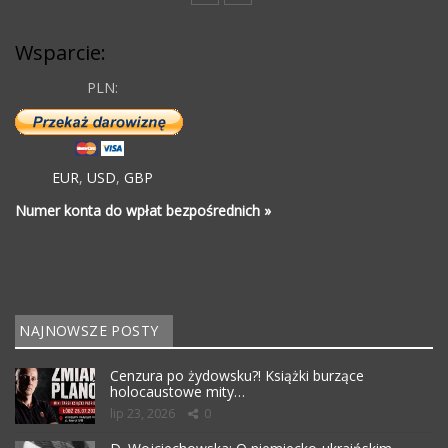
Wsparcie:
PLN:
EUR
,
USD
,
GBP
Numer konta do wpłat bezpośrednich »
NAJNOWSZE POSTY
Cenzura po żydowsku?! Książki burzące
holocaustowe mity…
lip 23, 2026
0