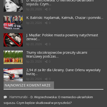
D. Wojciechowska: O niemiecko-ukraińskim
sojuszu. Czym…
lip 23, 2026
0
K. Baliński: Hajdamak, Kałmuk, Chazar i pomniki…
lip 23, 2026
0
J. Międlar: Polskie miasta powinny natychmiast
zerwać…
lip 23, 2026
0
Tłumy obcokrajowców przeszły ulicami
Warszawy podczas…
lip 23, 2026
0
2,94 zł za litr dla Ukrainy. Dane Orlenu wywołały
burzę…
lip 23, 2026
0
NAJNOWSZE KOMENTARZE
Hammurabi
-
D. Wojciechowska: O niemiecko-ukraińskim
sojuszu. Czym będzie skutkował w przyszłości?