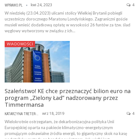
kwi 24, 2023
4
WPRAWO.PL
W niedzielę (23.04.2023) ulicami stolicy Wielkiej Brytanii pobiegli
uczestniczy dorocznego Maratonu Londyńskiego. Zagraniczni goście
musieli wnieść dodatkową opłatę w wysokości 26 funtów za tzw. ślad
węglowy wytworzony w związku z ich…
WIADOMOŚCI
Szaleństwo! KE chce przeznaczyć bilion euro na
program „Zielony Ład” nadzorowany przez
Timmermansa
wrz 18, 2019
4
KATARZYNA TRETER-SIERPIŃSKA
Wielokrotnie ostrzegałam, że dekarbonizacyjna polityka Unii
Europejskiej oparta na pakiecie klimatyczno-energetycznym
promującym odnawialne źródła energii, to gigantyczny skok na kasę