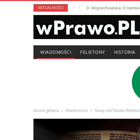
AKTUALNOŚCI
D. Wojciechowska: O niemie
WIADOMOŚCI
FELIETONY
HISTORIA
Strona główna
Wiadomości
Nowy szef Banku Watykań