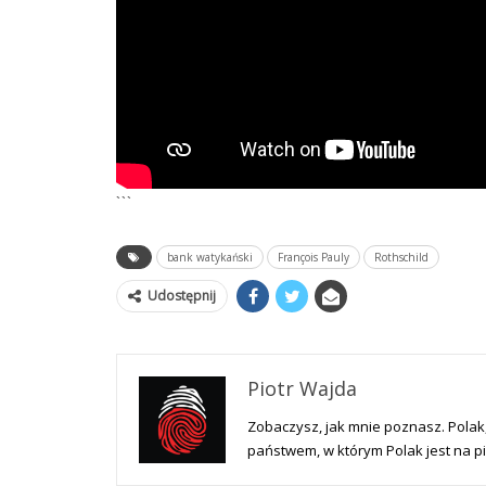
```
bank watykański
François Pauly
Rothschild
Udostępnij
Piotr Wajda
Zobaczysz, jak mnie poznasz. Polak, 
państwem, w którym Polak jest na p