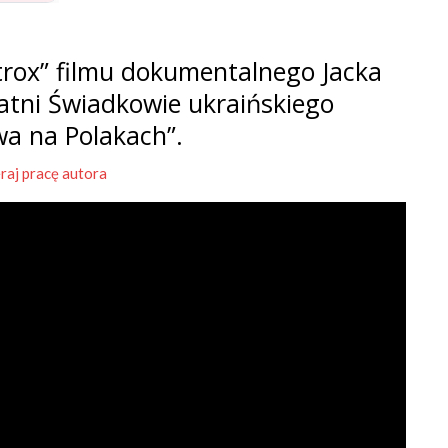
rox” filmu dokumentalnego Jacka
tatni Świadkowie ukraińskiego
wa na Polakach”.
raj pracę autora