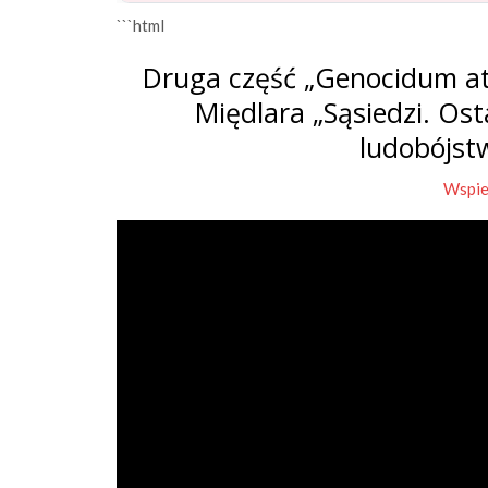
```html
Druga część „Genocidum at
Międlara „Sąsiedzi. Os
ludobójst
Wspie