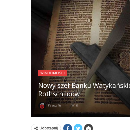
WIADOMOŚCI
Nowy szef Banku Watykański
Rothschildów
W %
Przez %
Udostępnij