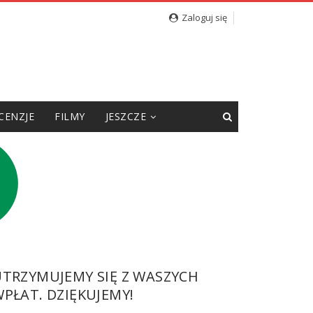
Zaloguj się
CENZJE
FILMY
JESZCZE
UTRZYMUJEMY SIĘ Z WASZYCH
PŁAT. DZIĘKUJEMY!