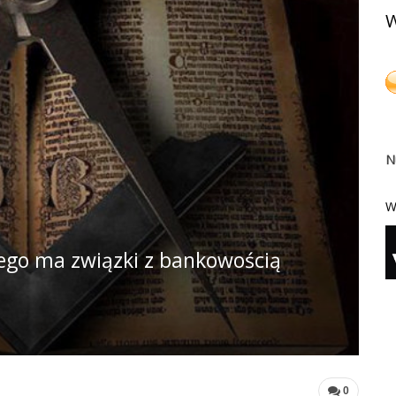
W
N
W
ego ma związki z bankowością
0