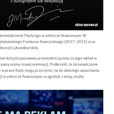
 doświadczenie Pauly’ego w sektorze finansowym. W
 Watykańskiego Funduszu Emerytalnego (2017–2021) oraz
iecezji Luksemburskiej.
wał dotychczasowemu przewodniczącemu za jego wkład w
ytywną ocenę nowej nominacji. Podkreślił, że doświadczenie
w prace Rady mogą przyczynić się do dalszego umacniania
ji w sektorze finansowym, w zgodzie z misją służby