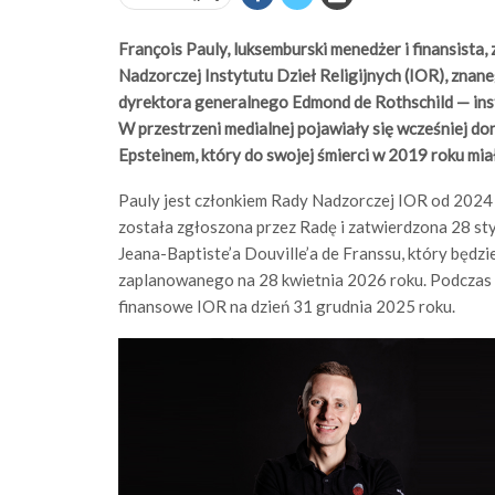
François Pauly, luksemburski menedżer i finansist
Nadzorczej Instytutu Dzieł Religijnych (IOR), zna
dyrektora generalnego Edmond de Rothschild — inst
W przestrzeni medialnej pojawiały się wcześniej don
Epsteinem, który do swojej śmierci w 2019 roku mia
Pauly jest członkiem Rady Nadzorczej IOR od 2024
została zgłoszona przez Radę i zatwierdzona 28 st
Jeana-Baptiste’a Douville’a de Franssu, który będzi
zaplanowanego na 28 kwietnia 2026 roku. Podczas
finansowe IOR na dzień 31 grudnia 2025 roku.