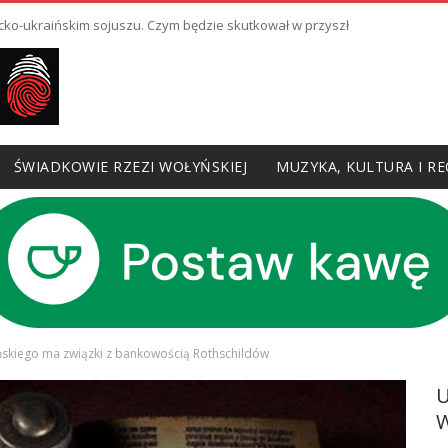
cko-ukraińskim sojuszu. Czym będzie skutkował w przyszłości?
ŚWIADKOWIE RZEZI WOŁYŃSKIEJ
MUZYKA, KULTURA I RE
skiego ma związki z bankowością Rothschildów
W