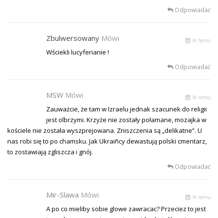
Odpowiadać
Zbulwersowany
Mówi
% temu
Wściekli lucyferianie !
Odpowiadać
MSW
Mówi
% temu
Zauważcie, że tam w Izraelu jednak szacunek do religii
jest olbrzymi. Krzyże nie zostały połamane, mozajka w
kościele nie została wyszprejowana. Zniszczenia są „delikatne”. U
nas robi się to po chamsku. Jak Ukraiñcy dewastują polski cmentarz,
to zostawiają zgliszcza i gnój.
Odpowiadać
Mir-Slawa
Mówi
% temu
A po co mieliby sobie glowe zawracac? Przeciez to jest