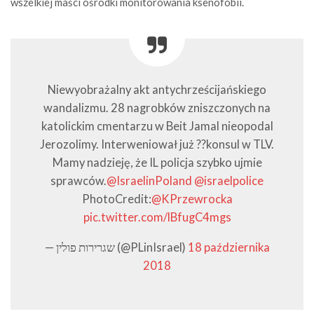
wszelkiej maści ośrodki monitorowania ksenofobii.
Niewyobrażalny akt antychrześcijańskiego
wandalizmu. 28 nagrobków zniszczonych na
katolickim cmentarzu w Beit Jamal nieopodal
Jerozolimy. Interweniował już ??konsul w TLV.
Mamy nadzieję, że IL policja szybko ujmie
sprawców.
@IsraelinPoland
@israelpolice
PhotoCredit:
@KPrzewrocka
pic.twitter.com/lBfugC4mgs
— שגרירות פולין (@PLinIsrael)
18 października
2018