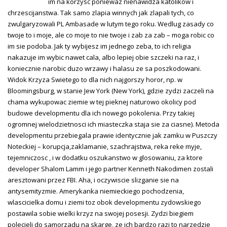
im na korzysc poniewaz nienawidza katolikow i
chrzescijanstwa. Tak samo zlapia winnych jak zlapali tych, co
zwulgaryzowali PL Ambasade w lutym tego roku. Wedlug zasady co
twoje to i moje, ale co moje to nie twoje i zab za zab – moga robic co
im sie podoba. Jak ty wybijesz im jednego zeba, to ich religia
nakazuje im wybic nawet cala, albo lepiej obie szczeki na raz, i
koniecznie narobic duzo wrzawy i halasu ze sa poszkodowani.
Widok Krzyza Swietego to dla nich najgorszy horor, np. w
Bloomingsburg, w stanie Jew York (New York), gdzie zydzi zaczeli na
chama wykupowac ziemie w tej pieknej naturowo okolicy pod
budowe developmentu dla ich nowego pokolenia. Przy takiej
ogromnej wielodzietnosci ich miasteczka staja sie za ciasne). Metoda
developmentu przebiegala prawie identycznie jak zamku w Puszczy
Noteckiej – korupcja,zaklamanie, szachrajstwa, reka reke myje,
tejemniczosc , i w dodatku oszukanstwo w glosowaniu, za ktore
developer Shalom Lamm i jego partner Kenneth Nakodimen zostali
aresztowani przez FBI. Aha, i oczywiscie slizganie sie na
antysemityzmie. Amerykanka niemieckiego pochodzenia,
wlascicielka domu i ziemi toz obok developmentu zydowskiego
postawila sobie wielki krzyz na swojej posesji. Zydzi biegiem
polecieli do samorzadu na skarge, ze ich bardzo razi to narzedzie