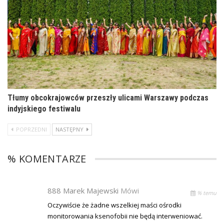
Tłumy obcokrajowców przeszły ulicami Warszawy podczas
indyjskiego festiwalu
POPRZEDNI
NASTĘPNY
% KOMENTARZE
888 Marek Majewski
Mówi
% temu
Oczywiście że żadne wszelkiej maści ośrodki
monitorowania ksenofobii nie będą interweniować.