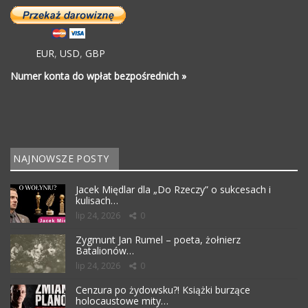
EUR
,
USD
,
GBP
Numer konta do wpłat bezpośrednich »
NAJNOWSZE POSTY
Jacek Międlar dla „Do Rzeczy” o sukcesach i
kulisach…
lip 24, 2026
0
Zygmunt Jan Rumel – poeta, żołnierz
Batalionów…
lip 24, 2026
0
Cenzura po żydowsku?! Książki burzące
holocaustowe mity…