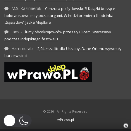
M.S. Kazimierak
-
Cenzura po żydowsku?! Książki burzące
holocaustowe mity poza targami. W Łodzi premiera III odcinka
„Sąsiadów” Jacka Międlara
Jans
-
Tłumy obcokrajowców przeszły ulicami Warszawy
podczas indyjskiego festiwalu
Hammurabi
-
2,94 zł za litr dla Ukrainy. Dane Orlenu wywołały
burzę w sieci
© 2026 - All Rights Reserved.
wPrawo.pl
×