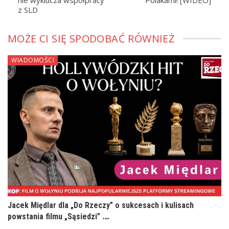
nie wyklucza współpracy
Polakami! [WIDEO]
z SLD
MOŻE CI SIĘ SPODOBAĆ RÓWNIEŻ
WIADOMOŚCI
Jacek Międlar dla „Do Rzeczy” o sukcesach i kulisach
powstania filmu „Sąsiedzi” .…