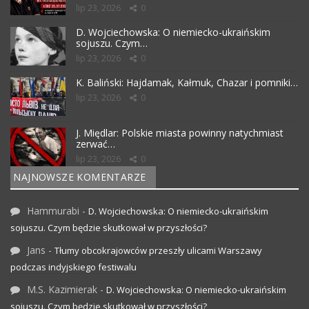
lip 23, 2026
0
D. Wojciechowska: O niemiecko-ukraińskim
sojuszu. Czym…
lip 23, 2026
0
K. Baliński: Hajdamak, Kałmuk, Chazar i pomniki…
lip 23, 2026
0
J. Międlar: Polskie miasta powinny natychmiast
zerwać…
lip 23, 2026
0
NAJNOWSZE KOMENTARZE
Hammurabi
-
D. Wojciechowska: O niemiecko-ukraińskim
sojuszu. Czym będzie skutkował w przyszłości?
Jans
-
Tłumy obcokrajowców przeszły ulicami Warszawy
podczas indyjskiego festiwalu
M.S. Kazimierak
-
D. Wojciechowska: O niemiecko-ukraińskim
sojuszu. Czym będzie skutkował w przyszłości?