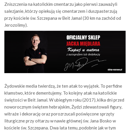
Zniszczenia na katolickim cmentarzu jako pierwsi zauważyli
salezjanie, którzy opiekują się cmentarzem i duszpasterzują
przy kościele św. Szczepana w Beit Jamal (30 km na zachód od
Jerozolimy).
Żydowskie media twierdzą, że ten atak to wyjątek. To perfidne
kłamstwo, które dementujemy. To kolejny atak na katolickie
świętości w Beit Jamal. W ubiegłym roku (2017), kilka dni przed
noworocznym świętem hebrajskim, Żydzi zdewastowali figury,
witraże i dekorację oraz porozrzucali poświęcone sprzęty
liturgiczne przy ołtarzu w nawie głównej św. Jana Bosko w
kościele św. Szczepana. Dwa lata temu, podobnie jak w tym