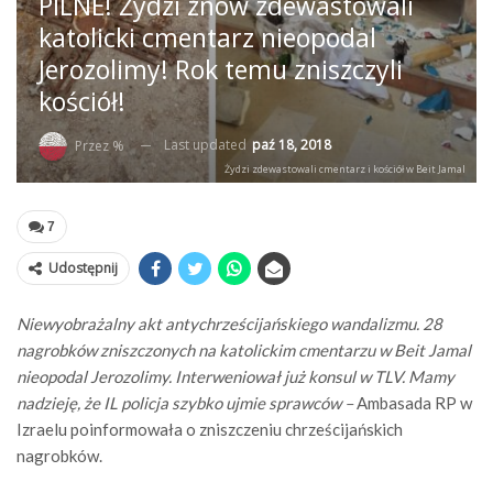
PILNE! Żydzi znów zdewastowali
katolicki cmentarz nieopodal
Jerozolimy! Rok temu zniszczyli
kościół!
Last updated
paź 18, 2018
Przez %
Żydzi zdewastowali cmentarz i kościół w Beit Jamal
7
Udostępnij
Niewyobrażalny akt antychrześcijańskiego wandalizmu. 28
nagrobków zniszczonych na katolickim cmentarzu w Beit Jamal
nieopodal Jerozolimy. Interweniował już konsul w TLV. Mamy
nadzieję, że IL policja szybko ujmie sprawców –
Ambasada RP w
Izraelu poinformowała o zniszczeniu chrześcijańskich
nagrobków.