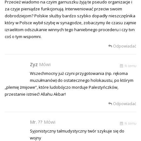
Przecież wiadomo na czyim garnuszku żyją te pseudo organizacje i
za czyje pieniądze funkcjonują. Interweniować przeciw swoim
dobrodziejom? Polskie służby bardzo szybko dopadły nieszczęśnika
który w Polsce wybił szybę w synagodze, zobaczymy ile czasu zajmie
izraelitom odszukanie winnych tego haniebnego procederu i czy tvn
coś o tym wspomni.
Odpowiadać
Zyz
Mówi
% temu
Wszechmocny już czyni przygotowania (np. rękoma
muzułmanów) do ostatecznego holokaustu, po którym
„plemię żmijowe”, które ludobójczo morduje Palestyńczków,
przestanie istnieć! Allahu Akbar!
Odpowiadać
Mr. ??
Mówi
% temu
Syjonistyczny talmudystyczny twór szykuje się do
wojny