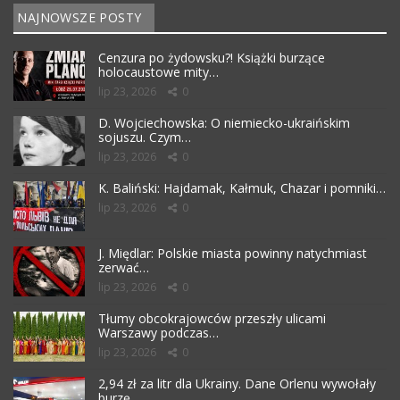
NAJNOWSZE POSTY
Cenzura po żydowsku?! Książki burzące
holocaustowe mity…
lip 23, 2026
0
D. Wojciechowska: O niemiecko-ukraińskim
sojuszu. Czym…
lip 23, 2026
0
K. Baliński: Hajdamak, Kałmuk, Chazar i pomniki…
lip 23, 2026
0
J. Międlar: Polskie miasta powinny natychmiast
zerwać…
lip 23, 2026
0
Tłumy obcokrajowców przeszły ulicami
Warszawy podczas…
lip 23, 2026
0
2,94 zł za litr dla Ukrainy. Dane Orlenu wywołały
burzę…