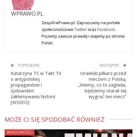
WPRAWO.PL
Zespół wPrawo.pl. Zapraszamy na portale
społecznościowe
Twitter
oraz
Facebook
.
Piszemy zawsze prawdę i stajemy po stronie
Polski.
POPRZEDNI
NASTĘPNY
Katarzyna TS w Takt TV
Izraelski piłkarz przed
o antypolskiej
meczem z Polską:
propagandzie i
„Wiemy, co to zagłada,
żydowskim
będziemy starali się
zakłamywaniu historii
wygrać ten mecz”
[WIDEO]
MOŻE CI SIĘ SPODOBAĆ RÓWNIEŻ
WIADOMOŚCI