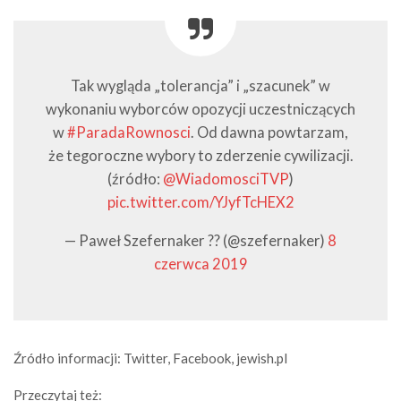
Tak wygląda „tolerancja” i „szacunek” w
wykonaniu wyborców opozycji uczestniczących
w
#ParadaRownosci
. Od dawna powtarzam,
że tegoroczne wybory to zderzenie cywilizacji.
(źródło:
@WiadomosciTVP
)
pic.twitter.com/YJyfTcHEX2
— Paweł Szefernaker ?? (@szefernaker)
8
czerwca 2019
Źródło informacji: Twitter, Facebook, jewish.pl
Przeczytaj też: