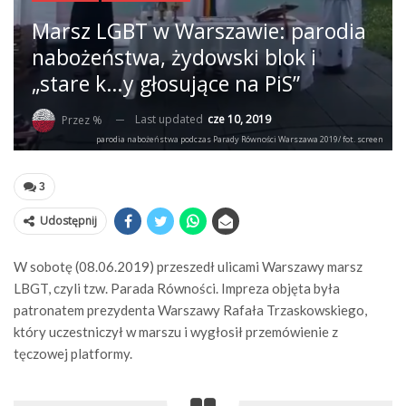
Marsz LGBT w Warszawie: parodia
nabożeństwa, żydowski blok i
„stare k…y głosujące na PiS”
Last updated
cze 10, 2019
Przez %
parodia nabożeństwa podczas Parady Równości Warszawa 2019/ fot. screen
3
Udostępnij
W sobotę (08.06.2019) przeszedł ulicami Warszawy marsz
LBGT, czyli tzw. Parada Równości. Impreza objęta była
patronatem prezydenta Warszawy Rafała Trzaskowskiego,
który uczestniczył w marszu i wygłosił przemówienie z
tęczowej platformy.