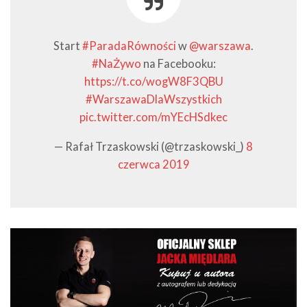
Start
#ParadaRówności
w
@warszawa
.
#NaŻywo
na Facebooku:
https://t.co/wogW8F3QBU
#WarszawaDlaWszystkich
pic.twitter.com/mYEcHSdkec
— Rafał Trzaskowski (@trzaskowski_)
8
czerwca 2019