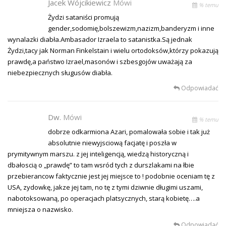
Jacek Wójcikiewicz
Mówi
% temu
Żydzi sataniści promują
gender,sodomię,bolszewizm,nazizm,banderyzm i inne
wynalazki diabła.Ambasador Izraela to satanistka.Są jednak
Żydzi,tacy jak Norman Finkelstain i wielu ortodoksów,którzy pokazują
prawdę,a państwo Izrael,masonów i szbesgojów uważają za
niebezpiecznych sługusów diabła.
Odpowiadać
Dw.
Mówi
% temu
dobrze odkarmiona Azari, pomalowała sobie i tak już
absolutnie niewyjsciową facjatę i poszła w
prymitywnym marszu. z jej inteligencją, wiedzą historyczną i
dbałoscią o „prawdę” to tam wsród tych z durszlakami na łbie
przebierancow faktycznie jest jej miejsce to ! podobnie oceniam tę z
USA, zydowkę, jakze jej tam, no tę z tymi dziwnie długimi uszami,
nabotoksowaną, po operacjach platsycznych, starą kobietę….a
mniejsza o nazwisko.
Odpowiadać