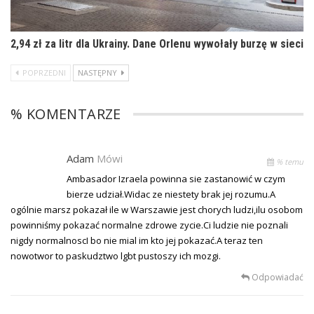
2,94 zł za litr dla Ukrainy. Dane Orlenu wywołały burzę w sieci
POPRZEDNI
NASTĘPNY
% KOMENTARZE
Adam
Mówi
% temu
Ambasador Izraela powinna sie zastanowić w czym
bierze udział.Widac ze niestety brak jej rozumu.A
ogólnie marsz pokazał ile w Warszawie jest chorych ludzi,ilu osobom
powinniśmy pokazać normalne zdrowe zycie.Ci ludzie nie poznali
nigdy normalnoscI bo nie mial im kto jej pokazać.A teraz ten
nowotwor to paskudztwo lgbt pustoszy ich mozgi.
Odpowiadać