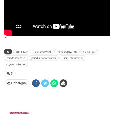
```
anna azari
blok żydowski
homopropaganda
marsz lgbt
parada równości
parodia nabożeństwa
Rafał Trzaskowski
szymon niemiec
3
Udostępnij