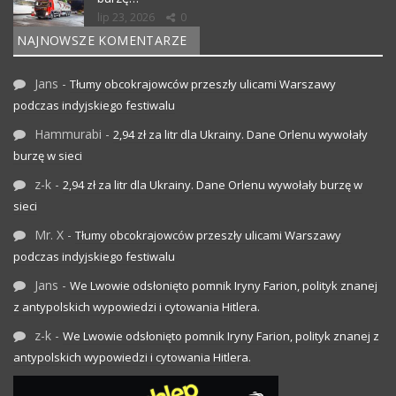
lip 23, 2026
0
NAJNOWSZE KOMENTARZE
Jans
-
Tłumy obcokrajowców przeszły ulicami Warszawy
podczas indyjskiego festiwalu
Hammurabi
-
2,94 zł za litr dla Ukrainy. Dane Orlenu wywołały
burzę w sieci
z-k
-
2,94 zł za litr dla Ukrainy. Dane Orlenu wywołały burzę w
sieci
Mr. X
-
Tłumy obcokrajowców przeszły ulicami Warszawy
podczas indyjskiego festiwalu
Jans
-
We Lwowie odsłonięto pomnik Iryny Farion, polityk znanej
z antypolskich wypowiedzi i cytowania Hitlera.
z-k
-
We Lwowie odsłonięto pomnik Iryny Farion, polityk znanej z
antypolskich wypowiedzi i cytowania Hitlera.