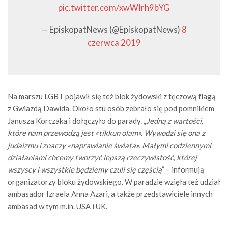
pic.twitter.com/xwWIrh9bYG
— EpiskopatNews (@EpiskopatNews)
8
czerwca 2019
Na marszu LGBT pojawił się też blok żydowski z tęczową flagą
z Gwiazdą Dawida. Około stu osób zebrało się pod pomnikiem
Janusza Korczaka i dołączyło do parady. „
Jedną z wartości,
które nam przewodzą jest «tikkun olam». Wywodzi się ona z
judaizmu i znaczy «naprawianie świata». Małymi codziennymi
działaniami chcemy tworzyć lepszą rzeczywistość, której
wszyscy i wszystkie będziemy czuli się częścią
” – informują
organizatorzy bloku żydowskiego. W paradzie wzięła też udział
ambasador Izraela Anna Azari, a także przedstawiciele innych
ambasad w tym m.in. USA i UK.