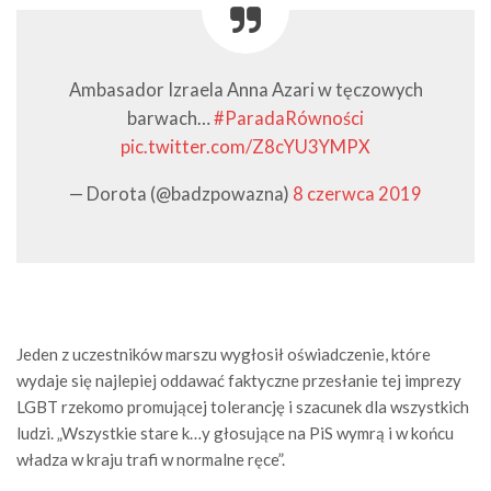
Ambasador Izraela Anna Azari w tęczowych
barwach…
#ParadaRówności
pic.twitter.com/Z8cYU3YMPX
— Dorota (@badzpowazna)
8 czerwca 2019
Jeden z uczestników marszu wygłosił oświadczenie, które
wydaje się najlepiej oddawać faktyczne przesłanie tej imprezy
LGBT rzekomo promującej tolerancję i szacunek dla wszystkich
ludzi. „Wszystkie stare k…y głosujące na PiS wymrą i w końcu
władza w kraju trafi w normalne ręce”.