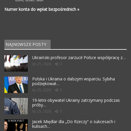
Numer konta do wpłat bezpośrednich »
NAJNOWSZE POSTY
Ukraiński profesor zarzucił Polsce współpracę z…
lip 25, 2026
0
Polska i Ukraina o dalszym wsparciu. Sybiha
podziękował…
lip 25, 2026
0
19-letni obywatel Ukrainy zatrzymany podczas
próby…
lip 25, 2026
0
Jacek Międlar dla „Do Rzeczy” o sukcesach i
kulisach…