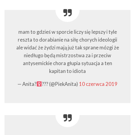
mam to gdzieś w sporcie liczy się lepszy i tyle
reszta to dorabianie na siłę chorych ideologii
ale widać że żydzi mają już tak sprane mózgi że
niedługo będą mistrzostwa za i przeciw
antysemickie chora głupia sytuacja a ten
kapitan to idiota
— Anita?‍
?‍?‍? (@PiekAnita)
10 czerwca 2019