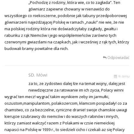
„Pochodzę z rodziny, która wie, co to zagłada”. Ten
gówniarz zapewne chowany w nienawiści do
wszystkiego co niekoszerne, podobnie jak tabuny przedpoborowej
gówniarzerii najeżdżającej Polskę w ramach „nauki” nie wie, że nie
ma polskiej rodziny która nie doświadczyłaby zagłady, gwałtu i
rabunku z rąk Niemców i jego współplemieńców zarówno tych
czerwonymi gwiazdami na czapkach, jak i wcześniej z rąk tych, którzy
budowali bramy powitalne dla nich.
Odpowiadać
SD.
Mówi
% temu
za to, ze zydostwo dalej łże na temat wojny, dalej jest
niewdzięczne za ratowanie im ich zycia, Polacy winni
wygrać ten mecz! wygrać takim wynikiem zeby im jarmułki,
oszustom,manipulantom, polakozercom, kłamcom pospadały! co za
chamstwo, co za bezczelne, cyniczne dranie! swoje chamskie uwagi
kierujcie szubrawcy do niemców i do waszych rabinów i innych,
którzy zamiast walczyć razem z Polakami w czsie niemeickiej
napasci na Polskę w 1939 r., to siedzieli cicho i czekali az się Polacy