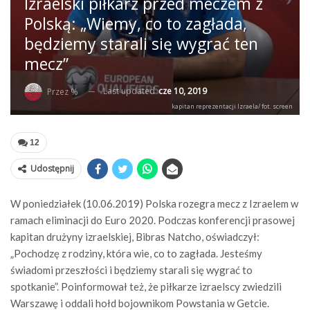
Izraelski piłkarz przed meczem z
Polską: „Wiemy, co to zagłada,
będziemy starali się wygrać ten
mecz”
Last updated
cze 10, 2019
Przez %
kapitan reprezentacji Izraela/ fot. screen
12
Udostępnij
W poniedziałek (10.06.2019) Polska rozegra mecz z Izraelem w
ramach eliminacji do Euro 2020. Podczas konferencji prasowej
kapitan drużyny izraelskiej, Bibras Natcho, oświadczył:
„Pochodzę z rodziny, która wie, co to zagłada. Jesteśmy
świadomi przeszłości i będziemy starali się wygrać to
spotkanie”. Poinformował też, że piłkarze izraelscy zwiedzili
Warszawę i oddali hołd bojownikom Powstania w Getcie.