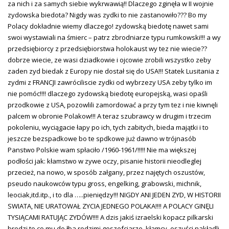
za nich i za samych siebie wykrwawią!! Dlaczego zginęła w II wojnie
zydowska biedota? Nigdy was zydki to nie zastanowiło??? Bo my
Polacy dokładnie wiemy dlaczego! zydowską biedotę nawet sami
swoi wystawiali na śmierc – patrz zbrodniarze typu rumkowski!!! a wy
przedsiębiorcy z przedsiębiorstwa holokaust wy tez nie wiecie??
dobrze wiecie, ze wasi dziadkowie i ojcowie zrobili wszystko zeby
zaden zyd biedak z Europy nie dostał się do USA!!! Statek Lusitania z
zydmi z FRANCJI zawróciliscie zydki od wybrzezy USA zeby tylko im
nie pomóc!!!! dlaczego zydowską biedotę europejską, wasi opaśli
przodkowie z USA, pozowlili zamordować a przy tym tez i nie kiwnęli
palcem w obronie Polakow!!! A teraz szubrawcy w drugim i trzecim
pokoleniu, wyciągacie łapy po ich, tych zabitych, bieda majątki i to
jeszcze bezspadkowe bo te spdkowe już dawno w trójnasób
Panstwo Polskie wam spłaciło /1960-1961/!!!!! Nie ma większej
podłości jak: kłamstwo w zywe oczy, pisanie historii nieodleglej
przecież, na nowo, w sposób załgany, przez najętych oszustów,
pseudo naukowców typu gross, engelking, grabowski, michnik,
leociak,itd.itp., i to dla …..pieniędzy!!! NIGDY ANI JEDEN ZYD, W HISTORII
SWIATA, NIE URATOWAŁ ZYCIA JEDNEGO POLAKA!!!! A POLACY GINĘLI
TYSIĄCAMI RATUJĄC ZYDÓW!!!! A dzis jakiś izraelski kopacz pilkarski
bredzi to co mu do łba rodzimi geszefciarze, kłamcy, oszuści nakładli,