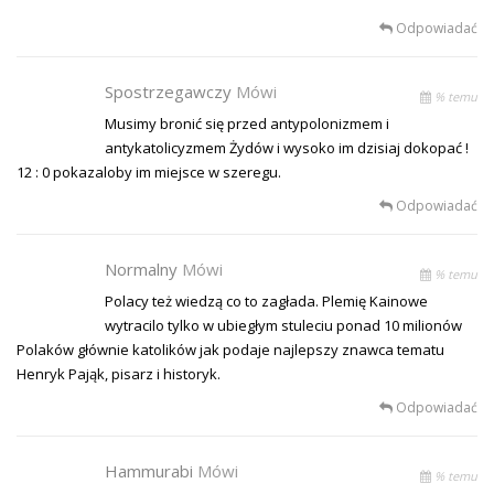
Odpowiadać
Spostrzegawczy
Mówi
% temu
Musimy bronić się przed antypolonizmem i
antykatolicyzmem Żydów i wysoko im dzisiaj dokopać !
12 : 0 pokazaloby im miejsce w szeregu.
Odpowiadać
Normalny
Mówi
% temu
Polacy też wiedzą co to zagłada. Plemię Kainowe
wytracilo tylko w ubiegłym stuleciu ponad 10 milionów
Polaków głównie katolików jak podaje najlepszy znawca tematu
Henryk Pająk, pisarz i historyk.
Odpowiadać
Hammurabi
Mówi
% temu