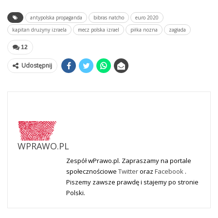
antypolska propaganda
bibras natcho
euro 2020
kapitan drużyny izraela
mecz polska izrael
piłka nozna
zagłada
12
Udostępnij
WPRAWO.PL
Zespół wPrawo.pl. Zapraszamy na portale
społecznościowe
Twitter
oraz
Facebook
.
Piszemy zawsze prawdę i stajemy po stronie
Polski.