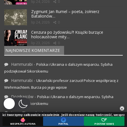
lip 24, 2026
0
Zygmunt Jan Rumel – poeta, żołnierz
Batalionów…
lip 24, 2026
0
Cenzura po żydowsku?! Książki burzące
holocaustowe mity…
lip 23, 2026
0
NAJNOWSZE KOMENTARZE
Hammurabi
-
Polska i Ukraina o dalszym wsparciu. Sybiha
podziękował Sikorskiemu
Hammurabi
-
Ukraiński profesor zarzucił Polsce współpracę z
Wehrmachtem. Burza po jego wpisie
Dozdrajców
-
Polska i Ukraina o dalszym wsparciu. Sybiha
podziękował Sikorskiemu
×
Jans
-
Tłumy obcokrajowców przeszły ulicami Warszawy
 całkowicie niezależnie. Jeśli doceniasz naszą twórczość, wesprzyj jej rozwój.
podczas indyjskiego festiwalu
WESPRZYJ AUTORA
PAYPAL
POSTAW KAWĘ