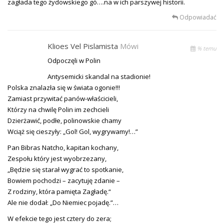
zagłada tego żydowskiego gó….na w ich parszywej historii.
Odpowiadać
Klioes Vel Pislamista
Mówi
% temu
Odpoczęli w Polin
Antysemicki skandal na stadionie!
Polska znalazła się w świata ogonie!!!
Zamiast przywitać panów-właścicieli,
Którzy na chwilę Polin im zechcieli
Dzierżawić, podłe, polinowskie chamy
Wciąż się cieszyły: „Gol! Gol, wygrywamy!…”
Pan Bibras Natcho, kapitan kochany,
Zespołu który jest wyobrzezany,
„Będzie się starał wygrać to spotkanie,
Bowiem pochodzi – zacytuję zdanie –
Z rodziny, która pamięta Zagładę.“
Ale nie dodał: „Do Niemiec pojadę.”…
W efekcie tego jest cztery do zera;