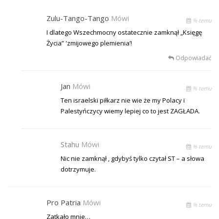
Zulu-Tango-Tango
Mówi
% temu
I dlatego Wszechmocny ostatecznie zamknął „Księgę
Życia” 'zmijowego plemienia’!
Odpowiadać
Jan
Mówi
% temu
Ten israelski piłkarz nie wie że my Polacy i
Palestyńczycy wiemy lepiej co to jest ZAGŁADA.
Stahu
Mówi
% temu
Nic nie zamknął , gdybyś tylko czytał ST – a słowa
dotrzymuje.
Pro Patria
Mówi
% temu
Zatkało mnie…