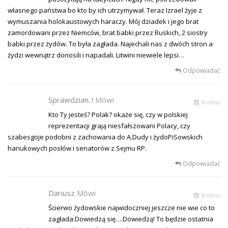
własnego państwa bo kto by ich utrzymywał. Teraz Izrael żyje z
wymuszania holokaustowych haraczy. Mój dziadek i jego brat
zamordowani przez Niemców, brat babki przez Ruskich, 2 siostry
babki przez żydów. To była zagłada. Najechali nas z dwóch stron a
żydzi wewnątrz donosili i napadali. Litwini niewiele lepsi…
Odpowiadać
Sprawdzian..!
Mówi
% temu
Kto Ty jesteś? Polak? okaże się, czy w polskiej
reprezentacji grają niesfałszowani Polacy, czy
szabesgoje podobni z zachowania do A.Dudy i żydoPiSowskich
hanukowych posłów i senatorów z Sejmu RP.
Odpowiadać
Dariusz
Mówi
% temu
Ścierwo żydowskie najwidoczniej jeszcze nie wie co to
zagłada.Dowiedzą się….Dowiedzą! To będzie ostatnia