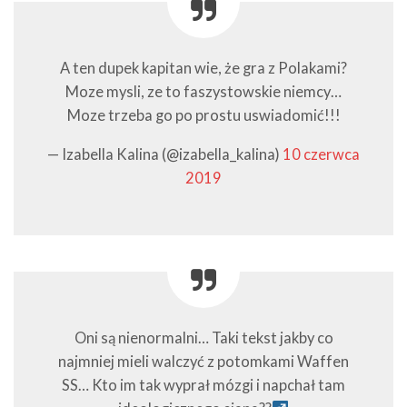
A ten dupek kapitan wie, że gra z Polakami?
Moze mysli, ze to faszystowskie niemcy…
Moze trzeba go po prostu uswiadomić!!!
— Izabella Kalina (@izabella_kalina)
10 czerwca
2019
Oni są nienormalni… Taki tekst jakby co
najmniej mieli walczyć z potomkami Waffen
SS… Kto im tak wyprał mózgi i napchał tam