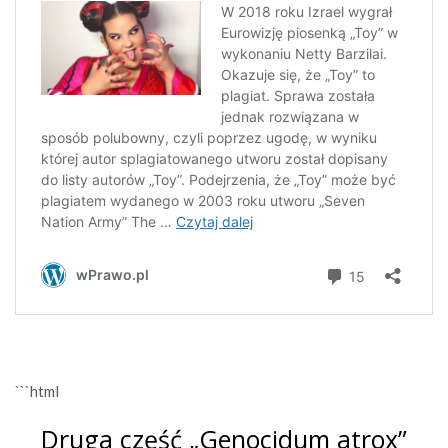
```html
Druga część „Genocidum atrox”