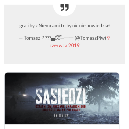
grali by z Niemcami to by nic nie powiedział
— Tomasz P ???▄︻̷̿┻̿═━一 (@TomaszPiw)
9
czerwca 2019