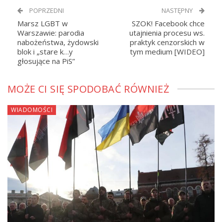
POPRZEDNI
NASTĘPNY
Marsz LGBT w
SZOK! Facebook chce
Warszawie: parodia
utajnienia procesu ws.
nabożeństwa, żydowski
praktyk cenzorskich w
blok i „stare k…y
tym medium [WIDEO]
głosujące na PiS”
MOŻE CI SIĘ SPODOBAĆ RÓWNIEŻ
WIADOMOŚCI