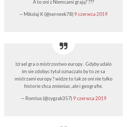
A to oni z Niemcami grają? ???
— Mikolaj K (@serneek78)
9 czerwca 2019
Izrael gra o mistrzostwo europy . Gdyby udalo
im sie zdobyc tytul oznaczalo by to ze sa
mistrzami europy ? widze to tak ze oni nie tylko
historie chca zmieniac ,ale i geografie.
— Romtus (@zygzak357)
9 czerwca 2019