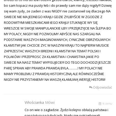
bo sam kopacz ma pusty łeb i do prawdy sam nie dąży nigdy!!! Dziwię
się wam zydy, ze zaden z was NIGDY nie zastanowil się dlaczego NA
SWIECIE NIE MA JEDNEGO KRAJU GDZIE ZYLIBYŚCIE W ZGODZIE Z
RODOWITYMI MIESZKANCAMI tEGO KRAJU! STUKNIJCIE WY SIĘ
WRESZCIE W SWOJE MANIPULANCKIE ŁBY I PRZEJRZYJCIE NA ŚLEPIA BO
MY POLACY, NIGDY NIE POZWOLIMY ABYŚCIE NAS SZARGALI NA
PODSTAWIE WASZYCH IMAGINOWANYCH, CYNICZNIE OBRZYDLIWYCH
KŁAMSTW! JAK CHCECIE ZYC W NASZYM KRAJU TO NAJPIERW MUSICIE
ZAPRZESTAC WASZYCH BREDNI I KŁAMSTW NA TEMAT POLSKI I
POLAKÓW I PRZEPROSC ZA KŁAMSTWA I CHAMSTWA JAKIE PO
SWIECIE NA NASZ TEMAT WYPISUJECIE!!! DO TEGO DOCHODZI JESZCZE
PARĘ SPRAW ABY PRAWDA PRAWDĄ BYŁA……….! MY POLACY NIE
MAMY PROBLEMU Z PRAWDĄ HISTORYCZNĄ ALE RÓWNOCZEŚNIE
NIGDY NIE PRZYSTANIEMY NA WASZĄ KŁAMLIWĄ WERSJĘ HISTORII!
Odpowiadać
Włościanka
Mówi
% temu
Co on wie o zagładzie. Żydzi kolejno obłażą państwa i
pasożytują na tubylcach. Nigdy nie potrzebowali