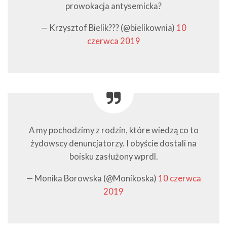
prowokacja antysemicka?
— Krzysztof Bielik??? (@bielikownia)
10
czerwca 2019
A my pochodzimy z rodzin, które wiedzą co to
żydowscy denuncjatorzy. I obyście dostali na
boisku zasłużony wprdl.
— Monika Borowska (@Monikoska)
10 czerwca
2019