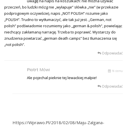
uwagę na napis na koszulkach: nie można używać
przeczeń, bo ludzki mózg nie „wyłapuje” słówka „nie” (w przekazie
podprogowym oczywiście), napis „NOT POLISH” rozumie jako
„POLISH”. Trudno to wytłumaczyć, ale tak już jest. „German, not
polish” podświadomie rozumiemy jako „german & polish”, powielając
niechcący zakłamaną narrację. Trzeba to poprawić. Wystarczy do
znudzenia powtarzać „german death camps” bez tłumaczenia się
„not polish”.
Odpowiadać
Piotrt
Mówi
% temu
Ale pojechal pieknie tej lewackiej malpie!
Odpowiadać
Https://wprawo.pl/2018/02/08/maju-Zalgana-