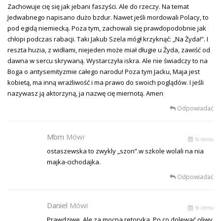
Zachowuje cię się jak jebani faszyści. Ale do rzeczy. Na temat
Jedwabnego napisano dużo bzdur. Nawet jeśli mordowali Polacy, to
pod egidą niemiecką. Poza tym, zachowali się prawdopodobnie jak
chłopi podczas rabacji. Taki Jakub Szela mógł krzyknąć: „Na Żyda!”. I
reszta huzia, z widłami, niejeden może miał długie u Żyda, zawiść od
dawna w sercu skrywaną. Wystarczyła iskra. Ale nie świadczy to na
Boga o antysemityzmie całego narodu! Poza tym Jacku, Maja jest
kobietą, ma inną wrażliwość i ma prawo do swoich poglądów. I jeśli
nazywasz ją aktorzyną, ja nazwę cię miernotą. Amen
Odpowiadać
Mbm
Mówi
% temu
ostaszewska to zwykly „szon”.w szkole wolali na nia
majka-cichodajka.
Odpowiadać
Daniel
Mówi
% temu
Prawdziwe. Ale za mocna retoryka. Po co dolewać oliwy