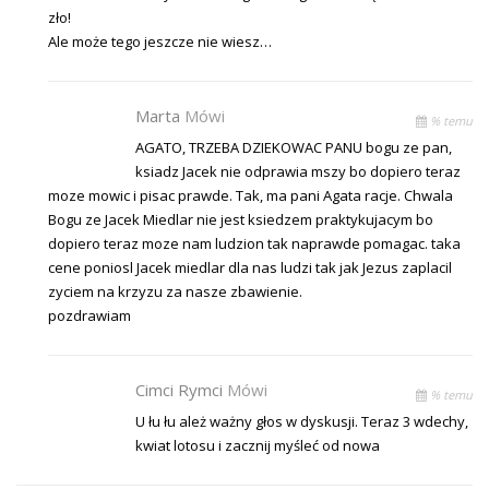
zło!
Ale może tego jeszcze nie wiesz…
Marta
Mówi
% temu
AGATO, TRZEBA DZIEKOWAC PANU bogu ze pan,
ksiadz Jacek nie odprawia mszy bo dopiero teraz
moze mowic i pisac prawde. Tak, ma pani Agata racje. Chwala
Bogu ze Jacek Miedlar nie jest ksiedzem praktykujacym bo
dopiero teraz moze nam ludzion tak naprawde pomagac. taka
cene poniosl Jacek miedlar dla nas ludzi tak jak Jezus zaplacil
zyciem na krzyzu za nasze zbawienie.
pozdrawiam
Cimci Rymci
Mówi
% temu
U łu łu ależ ważny głos w dyskusji. Teraz 3 wdechy,
kwiat lotosu i zacznij myśleć od nowa