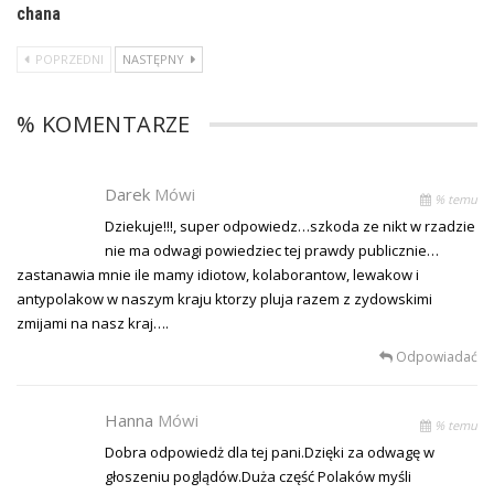
chana
POPRZEDNI
NASTĘPNY
% KOMENTARZE
Darek
Mówi
% temu
Dziekuje!!!, super odpowiedz…szkoda ze nikt w rzadzie
nie ma odwagi powiedziec tej prawdy publicznie…
zastanawia mnie ile mamy idiotow, kolaborantow, lewakow i
antypolakow w naszym kraju ktorzy pluja razem z zydowskimi
zmijami na nasz kraj….
Odpowiadać
Hanna
Mówi
% temu
Dobra odpowiedż dla tej pani.Dzięki za odwagę w
głoszeniu poglądów.Duża część Polaków myśli