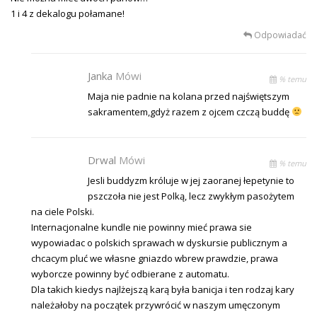
1 i 4 z dekalogu połamane!
Odpowiadać
Janka
Mówi
% temu
Maja nie padnie na kolana przed najświętszym
sakramentem,gdyż razem z ojcem czczą buddę
Drwal
Mówi
% temu
Jesli buddyzm króluje w jej zaoranej łepetynie to
pszczoła nie jest Polką, lecz zwykłym pasożytem
na ciele Polski.
Internacjonalne kundle nie powinny mieć prawa sie
wypowiadac o polskich sprawach w dyskursie publicznym a
chcacym pluć we własne gniazdo wbrew prawdzie, prawa
wyborcze powinny być odbierane z automatu.
Dla takich kiedys najlżejszą karą była banicja i ten rodzaj kary
należałoby na początek przywrócić w naszym umęczonym