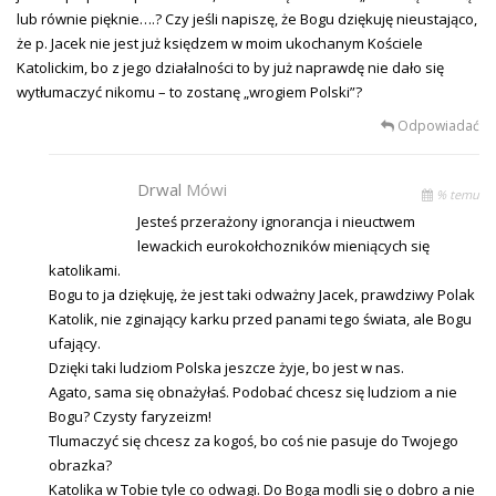
lub równie pięknie….? Czy jeśli napiszę, że Bogu dziękuję nieustająco,
że p. Jacek nie jest już księdzem w moim ukochanym Kościele
Katolickim, bo z jego działalności to by już naprawdę nie dało się
wytłumaczyć nikomu – to zostanę „wrogiem Polski”?
Odpowiadać
Drwal
Mówi
% temu
Jesteś przerażony ignorancja i nieuctwem
lewackich eurokołchozników mieniących się
katolikami.
Bogu to ja dziękuję, że jest taki odważny Jacek, prawdziwy Polak
Katolik, nie zginający karku przed panami tego świata, ale Bogu
ufający.
Dzięki taki ludziom Polska jeszcze żyje, bo jest w nas.
Agato, sama się obnażyłaś. Podobać chcesz się ludziom a nie
Bogu? Czysty faryzeizm!
Tlumaczyć się chcesz za kogoś, bo coś nie pasuje do Twojego
obrazka?
Katolika w Tobie tyle co odwagi. Do Boga modli się o dobro a nie