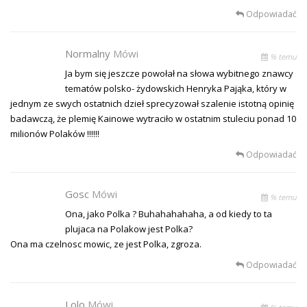
Odpowiadać
Normalny
Mówi
% temu
Ja bym się jeszcze powołał na słowa wybitnego znawcy
tematów polsko- żydowskich Henryka Pająka, który w
jednym ze swych ostatnich dzieł sprecyzował szalenie istotną opinię
badawczą, że plemię Kainowe wytraciło w ostatnim stuleciu ponad 10
milionów Polaków !!!!!!
Odpowiadać
Gosc
Mówi
% temu
Ona, jako Polka ? Buhahahahaha, a od kiedy to ta
plujaca na Polakow jest Polka?
Ona ma czelnosc mowic, ze jest Polka, zgroza.
Odpowiadać
Lolo
Mówi