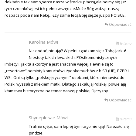
dokładnie tak samo,serca nasze w środku płaczą,ale boimy się już
tych czosnków,jest ich pełno wszędzie.Może Bóg widząc naszą
rozpacz,poda nam Rekę…Łzy same lecą.Boję się,że już po POlSCE..
Odpowiadać
Karolina
Mówi
% temu
Nic dodać, nic ująć! W pełni zgadzam się z Tobą Jacku!
Niestety takich lewackich, POstkomunistycznych
imbecyli, jak ta aktorzyna jest znacznie więcej. Pewnie są to
„resortowe” pomioty komuchów i żydokomuchów z b.SB (UB), PZPR i
WSI. Oni są tylko „polskojęzycznymi” osobami, które nienawiść do
Polski wyssali z mlekiem matki. Dlatego szkalują Polskę i powielają
kłamstwa historyczne na temat naszej polskiej Ojczyzny.
Odpowiadać
Shyneplesae
Mówi
% temu
Trafnie ujęte, sam lepiej bym tego nie ujął. Należało się
pindzie.