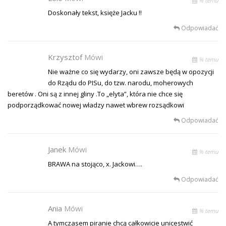
% temu
Doskonały tekst, księże Jacku !!
Odpowiadać
Krzysztof
Mówi
% temu
Nie ważne co się wydarzy, oni zawsze będą w opozycji
do Rządu do PISu, do tzw. narodu, moherowych
beretów . Oni są z innej gliny .To „elyta”, która nie chce się
podporządkować nowej władzy nawet wbrew rozsądkowi
Odpowiadać
Janek
Mówi
% temu
BRAWA na stojąco, x. Jackowi….
Odpowiadać
Ania
Mówi
% temu
A tymczasem piranie chcą całkowicie unicestwić