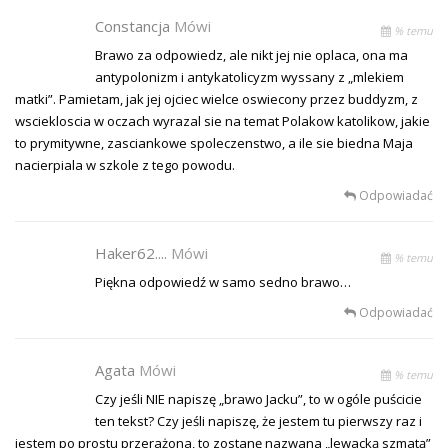
Constancja
Mówi
% temu
Brawo za odpowiedz, ale nikt jej nie oplaca, ona ma
antypolonizm i antykatolicyzm wyssany z „mlekiem
matki”. Pamietam, jak jej ojciec wielce oswiecony przez buddyzm, z
wsciekloscia w oczach wyrazal sie na temat Polakow katolikow, jakie
to prymitywne, zasciankowe spoleczenstwo, a ile sie biedna Maja
nacierpiala w szkole z tego powodu.
Odpowiadać
Haker62....
Mówi
% temu
Piękna odpowiedź w samo sedno brawo…
Odpowiadać
Agata
Mówi
% temu
Czy jeśli NIE napiszę „brawo Jacku”, to w ogóle puścicie
ten tekst? Czy jeśli napiszę, że jestem tu pierwszy raz i
jestem po prostu przerażona, to zostanę nazwana „lewacką szmatą”