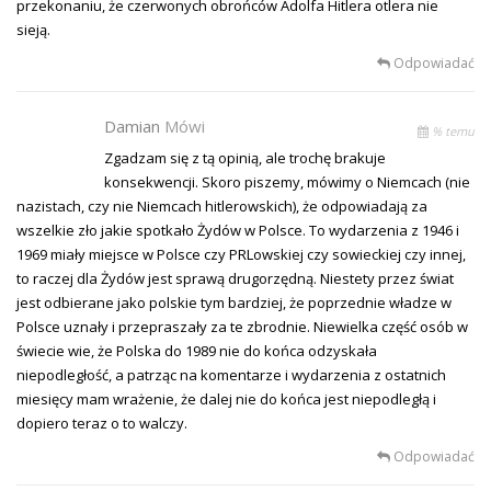
przekonaniu, że czerwonych obrońców Adolfa Hitlera otlera nie
sieją.
Odpowiadać
Damian
Mówi
% temu
Zgadzam się z tą opinią, ale trochę brakuje
konsekwencji. Skoro piszemy, mówimy o Niemcach (nie
nazistach, czy nie Niemcach hitlerowskich), że odpowiadają za
wszelkie zło jakie spotkało Żydów w Polsce. To wydarzenia z 1946 i
1969 miały miejsce w Polsce czy PRLowskiej czy sowieckiej czy innej,
to raczej dla Żydów jest sprawą drugorzędną. Niestety przez świat
jest odbierane jako polskie tym bardziej, że poprzednie władze w
Polsce uznały i przepraszały za te zbrodnie. Niewielka część osób w
świecie wie, że Polska do 1989 nie do końca odzyskała
niepodległość, a patrząc na komentarze i wydarzenia z ostatnich
miesięcy mam wrażenie, że dalej nie do końca jest niepodległą i
dopiero teraz o to walczy.
Odpowiadać