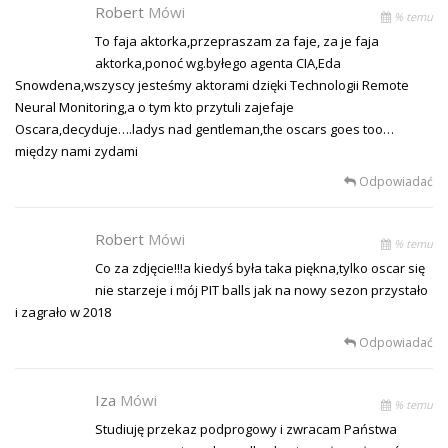
Robert
Mówi
% temu
To faja aktorka,przepraszam za faje, za je faja
aktorka,ponoć wg.byłego agenta CIA,Eda
Snowdena,wszyscy jesteśmy aktorami dzięki Technologii Remote
Neural Monitoring,a o tym kto przytuli zajefaje
Oscara,decyduje….ladys nad gentleman,the oscars goes too…
między nami zydami
Odpowiadać
Robert
Mówi
% temu
Co za zdjęcie!!!a kiedyś była taka piękna,tylko oscar się
nie starzeje i mój PIT balls jak na nowy sezon przystało
i zagrało w 2018
Odpowiadać
Iza
Mówi
% temu
Studiuję przekaz podprogowy i zwracam Państwa