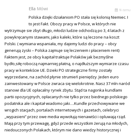
Ella
Mówi
% temu
Polska dzięki działaniom PO stała się kolonią Niemiec. I
to jest Fakt. Obozy pracy w Polsce, w których nie
wytrzymuje sie zbyt długo, młodzi ludzie odchodzą po 3, 4 latach z
powykręcanymi stawami, jako kaleki, które są leczone na koszt
Polski. ( wymiana wspaniała, my dajemy ludzi do pracy – obcy
generują zyski – Polska zajmuje się leczeniem i płaceniem rent)
Faktem jest, ze obcy kapitał traktuje Polaków jak bezmyślne
bydło,siłę roboczą najmarniej płatną, o najdłuższym wymiarze czasu
pracy w kontekście UE. Dzieki PO strategiczne firmy zostały
wyprzedane, na zachód płynie strumień pieniędzy. Jeden euro
zainwestowany w Polsce zwraca się wielokrotnie. Nasz 37 mln naród
stanowi dla UE opłacalny rynek zbytu. Stąd ta nagonka kundlami
partii opozycyjnych, opłacanych nie tylko przez biednego polskiego
podatnika ale i kapitał wiadomo jaki….Kundle przechowywane we
wrogich stacjach, portalach internetowych i gazetach, celebryci
,,wypasieni” przez owe media wywołują nienawiści i opluwają rząd.
Mają przy tym przewagę, gdyż przede wszystkim żerują na młodych,
niedouczonych Polakach, którym nie dano wiedzy historycznej i