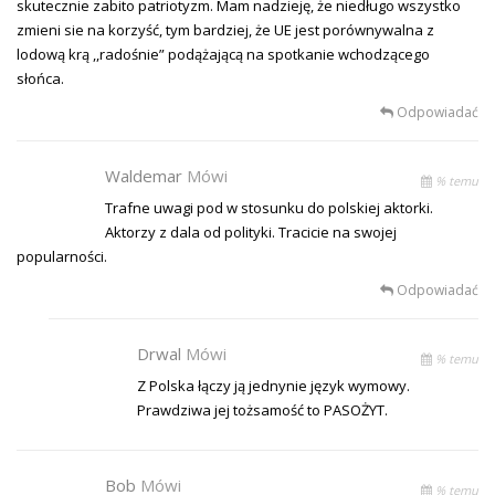
skutecznie zabito patriotyzm. Mam nadzieję, że niedługo wszystko
zmieni sie na korzyść, tym bardziej, że UE jest porównywalna z
lodową krą ,,radośnie” podążającą na spotkanie wchodzącego
słońca.
Odpowiadać
Waldemar
Mówi
% temu
Trafne uwagi pod w stosunku do polskiej aktorki.
Aktorzy z dala od polityki. Tracicie na swojej
popularności.
Odpowiadać
Drwal
Mówi
% temu
Z Polska łączy ją jednynie język wymowy.
Prawdziwa jej tożsamość to PASOŻYT.
Bob
Mówi
% temu