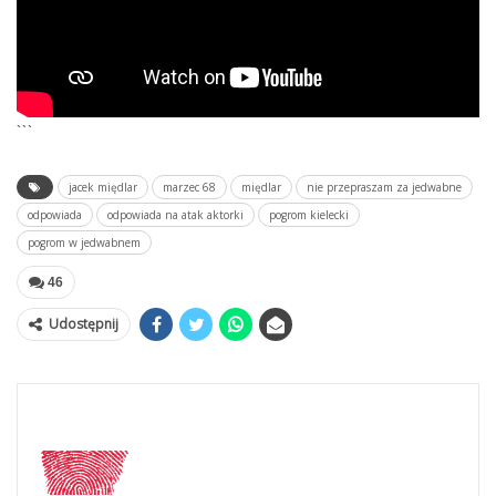
```
jacek międlar
marzec 68
międlar
nie przepraszam za jedwabne
odpowiada
odpowiada na atak aktorki
pogrom kielecki
pogrom w jedwabnem
46
Udostępnij