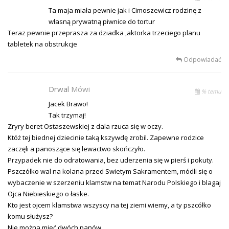
Ta maja miała pewnie jak i Cimoszewicz rodzinę z
własną prywatną piwnice do tortur
Teraz pewnie przeprasza za dziadka ,aktorka trzeciego planu
tabletek na obstrukcje
Odpowiadać
Drwal
Mówi
% temu
Jacek Brawo!
Tak trzymaj!
Zryry beret Ostaszewskiej z dala rzuca się w oczy.
Któż tej biednej dziecinie taką kszywdę zrobil. Zapewne rodzice
zaczęli a panoszące się lewactwo skończyło.
Przypadek nie do odratowania, bez uderzenia się w pierś i pokuty.
Pszczółko wal na kolana przed Swietym Sakramentem, módli się o
wybaczenie w szerzeniu klamstw na temat Narodu Polskiego i blagaj
Ojca Niebieskiego o łaske.
Kto jest ojcem klamstwa wszyscy na tej ziemi wiemy, a ty pszcółko
komu służysz?
Nie można mieć dwóch panów…