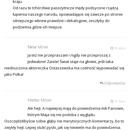
kraju.
Od razu te tchórzliwe pasożytnicze mędy podsycone rządzą
łupienia naszego narodu, opowiadające się zawsze po stronie
silniejszego wbrew prawdzie i dekalogowi, zeszłyby do
podziemia gdzie ich miejsce.
Nina
Mówi
% temu
Ja też nie przepraszam i nigdy nie przeproszę z
Jedwabne! Zaiste! Świat staje na głowie, jeśli taka
niedouczona aktoreczka Ostaszewska ma czelność wypowiadać się
jako Polka!
Odpowiadać
Henio
Mówi
% temu
Ale hejt. A najwięcej mają do powiedzenia mili Panowie,
którym Maja się nie podoba z wyglądu.
Oszczędzilibyście sobie głąby nie merytorycznych komentarzy, bo to
zwykły hejt. Lepiej stulić pyski, jak się niewiele ma do powiedzenia.