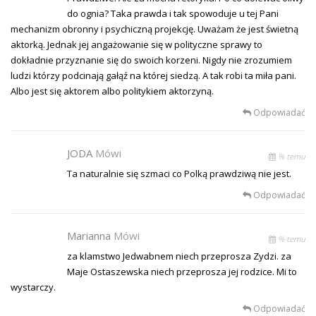
do ognia? Taka prawda i tak spowoduje u tej Pani
mechanizm obronny i psychiczną projekcję. Uważam że jest świetną
aktorką. Jednak jej angażowanie się w polityczne sprawy to
dokładnie przyznanie się do swoich korzeni. Nigdy nie zrozumiem
ludzi którzy podcinają gałąź na której siedzą. A tak robi ta miła pani.
Albo jest się aktorem albo politykiem aktorzyną.
Odpowiadać
JODA
Mówi
% temu
Ta naturalnie się szmaci co Polką prawdziwą nie jest.
Odpowiadać
Marianna
Mówi
% temu
za klamstwo Jedwabnem niech przeprosza Zydzi. za
Maje Ostaszewska niech przeprosza jej rodzice. Mi to
wystarczy.
Odpowiadać