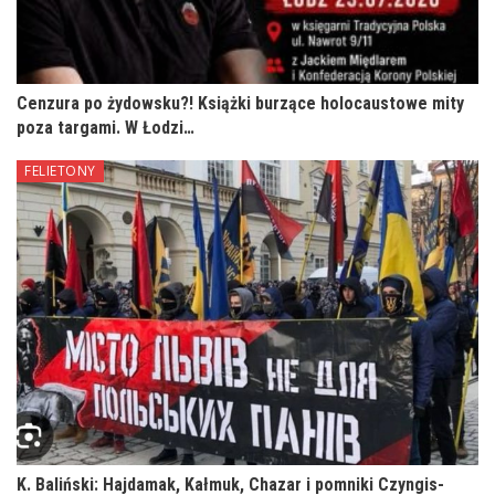
Cenzura po żydowsku?! Książki burzące holocaustowe mity
poza targami. W Łodzi…
FELIETONY
K. Baliński: Hajdamak, Kałmuk, Chazar i pomniki Czyngis-