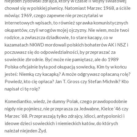
niejeden żydowski zdrajca, który w czasie II wojny światowej
chował się w polskiej piwnicy. Natomiast Marzec 1968, a ściśle
mówiąc 1969, czego zapewne nie przeczytałaś w
internetowych wpisach, to również sprawka komunistycznych
okupantów, czyli wrogów mojej ojczyzny. Nie wiem, może twoi
rodzice, a zwłaszcza dziadkowie, to stare kacapy, co w
kazamatach NKWD mordowali polskich bohaterów AK i NSZ i
poczuwasz się do odpowiedzialności, by przepraszać za
sowieckie zbrodnie. Być może nie pamiętasz, ale do 1989
Polska oficjalnie była pod okupacją sowiecką. Kim ty w końcu
jesteś: Niemką czy kacapką? A może odgrywasz opłacaną rolę?
Powiedz, kto cię opłaca? Jan T. Gross czy Stefan Michnik? Kto
napisał ci tę rolę?
Komediantko, wiedz, że dumny Polak, czego prawdopodobnie
nigdy nie pojmiesz, nie przeprasza za Jedwabne, Kielce ’46 czy
Marzec ’68. Przepraszają tylko zdrajcy, idioci, antypolonici i
ideowe dzieci sowieckich i niemieckich katów, do których
należał niejeden Żyd.