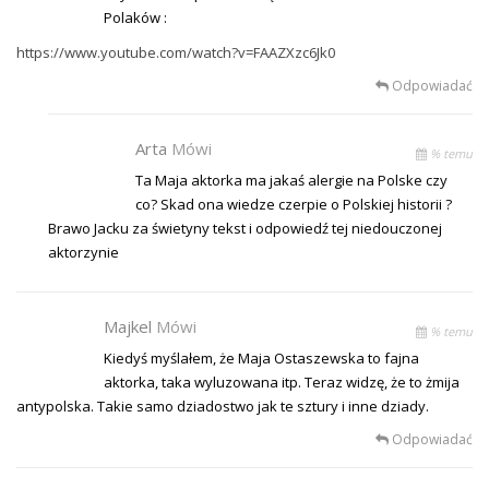
Polaków :
https://www.youtube.com/watch?v=FAAZXzc6Jk0
Odpowiadać
Arta
Mówi
% temu
Ta Maja aktorka ma jakaś alergie na Polske czy
co? Skad ona wiedze czerpie o Polskiej historii ?
Brawo Jacku za świetyny tekst i odpowiedź tej niedouczonej
aktorzynie
Majkel
Mówi
% temu
Kiedyś myślałem, że Maja Ostaszewska to fajna
aktorka, taka wyluzowana itp. Teraz widzę, że to żmija
antypolska. Takie samo dziadostwo jak te sztury i inne dziady.
Odpowiadać