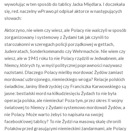
wywołując w ten sposób do tablicy Jacka Międlara. I doczekała
się, red. naczelny wPrawo.pl odpisał aktorce w następujących
słowach:
Aktorzyno, nie wiem czy wiesz, ale Polacy nie walczyli w sposób
zorganizowany i systemowy z Żydami tak jak czynili to
starozakonni w szeregach policji porządkowej w gettach,
Judenratach, Sonderkommando czy Wehrmachcie. Nie wiem czy
wiesz, ale w 1941 roku to nie Polacy rządzili w Jedwabnem, ale
Niemcy, których ty, w myśl politycznej poprawności nazywasz
nazistami. Dlaczego Polacy mieliby mordować Żydów zamiast
mordować uzbrojonego, niemieckiego wroga? Relacje polskich
świadków, Janiny Biedrzyckiej czy Franciszka Karwowskiego są
jasne: bestialski mord na kilkudziesięciu Żydach to nie była
operacja polska, ale niemiecka! Poza tym, przez okres II wojny
światowej to Niemcy z Żydami systemowo mordowali Żydów, a
nie Polacy. Może warto żebyś to napisała na swojej
facebook’owej tablicy? To nie Żydzi na masową skalę chronili
Polaków przed grasującymi niemieckimi żandarmami, ale Polacy