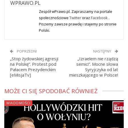
WPRAWO.PL
Zespół wPrawo.pl. Zapraszamy na portale
społecznościowe
Twitter
oraz
Facebook
.
Piszemy zawsze prawdę i stajemy po stronie
Polski.
POPRZEDNI
NASTĘPNY
„Stop żydowskiej agresji
„Izraelem nie rządzą
na Polskę”. Protest pod
semici”. Mocne słowa
Pałacem Prezydenckim
Syryjczyka od lat
[eMisjaTv]
mieszkającego w Polsce!
MOŻE CI SIĘ SPODOBAĆ RÓWNIEŻ
WIADOMOŚCI