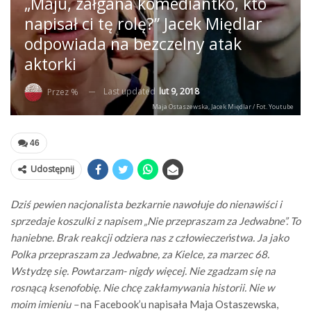
„Maju, załgana komediantko, kto
napisał ci tę rolę?” Jacek Międlar
odpowiada na bezczelny atak
aktorki
Last updated
lut 9, 2018
Przez %
Maja Ostaszewska, Jacek Międlar / Fot. Youtube
46
Udostępnij
Dziś pewien nacjonalista bezkarnie nawołuje do nienawiści i
sprzedaje koszulki z napisem „Nie przepraszam za Jedwabne”. To
haniebne. Brak reakcji odziera nas z człowieczeństwa. Ja jako
Polka przepraszam za Jedwabne, za Kielce, za marzec 68.
Wstydzę się. Powtarzam- nigdy więcej. Nie zgadzam się na
rosnącą ksenofobię. Nie chcę zakłamywania historii. Nie w
moim imieniu –
na Facebook’u napisała Maja Ostaszewska,