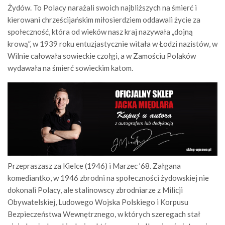
Żydów. To Polacy narażali swoich najbliższych na śmierć i
kierowani chrześcijańskim miłosierdziem oddawali życie za
społeczność, która od wieków nasz kraj nazywała „dojną
krową”, w 1939 roku entuzjastycznie witała w Łodzi nazistów, w
Wilnie całowała sowieckie czołgi, a w Zamościu Polaków
wydawała na śmierć sowieckim katom.
Przepraszasz za Kielce (1946) i Marzec ’68. Załgana
komediantko, w 1946 zbrodni na społeczności żydowskiej nie
dokonali Polacy, ale stalinowscy zbrodniarze z Milicji
Obywatelskiej, Ludowego Wojska Polskiego i Korpusu
Bezpieczeństwa Wewnętrznego, w których szeregach stał