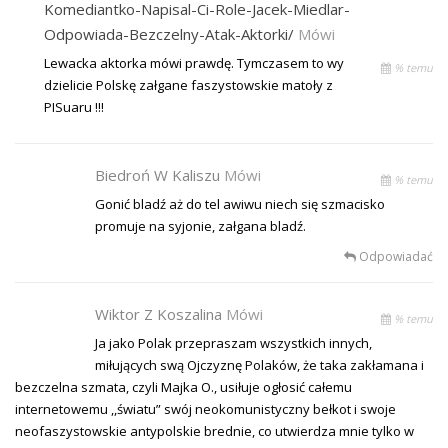
Komediantko-Napisal-Ci-Role-Jacek-Miedlar-
Odpowiada-Bezczelny-Atak-Aktorki/
Mówi
Lewacka aktorka mówi prawdę. Tymczasem to wy
% temu
dzielicie Polskę załgane faszystowskie matoły z
PISuaru !!!
Biedroń W Kaliszu
Mówi
% temu
Gonić bladź aż do tel awiwu niech się szmacisko
promuje na syjonie, załgana bladź.
Odpowiadać
Wiktor Z Koszalina
Mówi
% temu
Ja jako Polak przepraszam wszystkich innych,
miłujących swą Ojczyznę Polaków, że taka zakłamana i
bezczelna szmata, czyli Majka O., usiłuje ogłosić całemu
internetowemu ,,światu” swój neokomunistyczny bełkot i swoje
neofaszystowskie antypolskie brednie, co utwierdza mnie tylko w