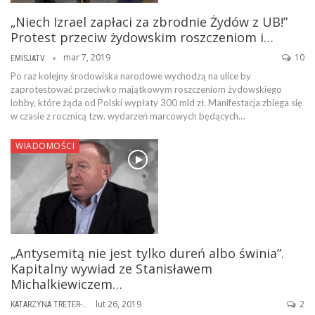
„Niech Izrael zapłaci za zbrodnie Żydów z UB!”
Protest przeciw żydowskim roszczeniom i…
mar 7, 2019
10
EMISJATV
Po raz kolejny środowiska narodowe wychodzą na ulice by
zaprotestować przeciwko majątkowym roszczeniom żydowskiego
lobby, które żąda od Polski wypłaty 300 mld zł. Manifestacja zbiega się
w czasie z rocznicą tzw. wydarzeń marcowych będących…
WIADOMOŚCI
„Antysemitą nie jest tylko dureń albo świnia”.
Kapitalny wywiad ze Stanisławem
Michalkiewiczem…
lut 26, 2019
2
KATARZYNA TRETER-SIERPIŃSKA