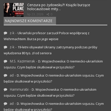
Cenzura po żydowsku?! Książki burzące
holocaustowe mity…
lip 23, 2026
0
NAJNOWSZE KOMENTARZE
z-k
-
Ukraiński profesor zarzucił Polsce współpracę z
Wehrmachtem. Burza po jego wpisie
z-k
-
19-letni obywatel Ukrainy zatrzymany podczas próby
wyłudzenia 80 tys. zł od seniora
M.S. Kazimierak
-
D. Wojciechowska: O niemiecko-ukraińskim
sojuszu. Czym będzie skutkował w przyszłości?
ad
-
D. Wojciechowska: O niemiecko-ukraińskim sojuszu. Czym
będzie skutkował w przyszłości?
Hammurabi
-
D. Wojciechowska: O niemiecko-ukraińskim
sojuszu. Czym będzie skutkował w przyszłości?
ad
-
D. Wojciechowska: O niemiecko-ukraińskim sojuszu. Czym
będzie skutkował w przyszłości?