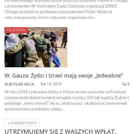
Do niebywałego skandalu doszło podczas spotkania Polonii w Chicago
z prezydentem RP Andrzejem Dudą. Działacze organizacji ZŻNSZ
Chicago przybyli na spotkanie z prezydentem Polski. Wzięli ze
sobą transparenty, które rozjuszyły organizatorów…
FELIETONY
W. Gauza: Żydzi i Izrael mają swoje „Jedwabne”
kwi 14, 2018
8
WŁADYSŁAW GAUZA
W roku 2018 żydowskie lobby w Polsce znowu wymusiło na Polakach
szumne obchodzenie kolejnej okrągłej rocznicy (50-tej) wyjścia Żydów z
polskiego „domu niewoli”. Na tą „historyczną” okoliczność zaserwowali
społeczeństwu polskiemu sztukę…
STARSZE POSTY
UTRZYMUJEMY SIĘ Z WASZYCH WPŁAT.