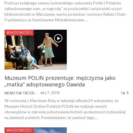
Podczas kolejnego seansu żydowskiego opluwania Polski i Polaków
zafundowanego nam „w nagrodę” za proizraelski i antyirański szczyt
bliskowschodni w Warszawie, warto posłuchać rozmowy Rafała Otoki-
Frąckiewicza ze Stanisławem Michalkiewiczem.…
WIADOMOŚCI
Muzeum POLIN prezentuje: mężczyzna jako
„matka” adoptowanego Dawida
wrz 7, 2018
8
KATARZYNA TRETER-SIERPIŃSKA
W rozmowie z Marcinem Rolą w telewizji wRealu24 wskazałam, że
Muzeum Historii Żydów Polskich POLIN nie realizuje swoich
obowiązków w zakresie pokazywania historii społeczności żydowskiej
na ziemiach polskich. Powiedziałam, że zamiast tego,…
WIADOMOŚCI