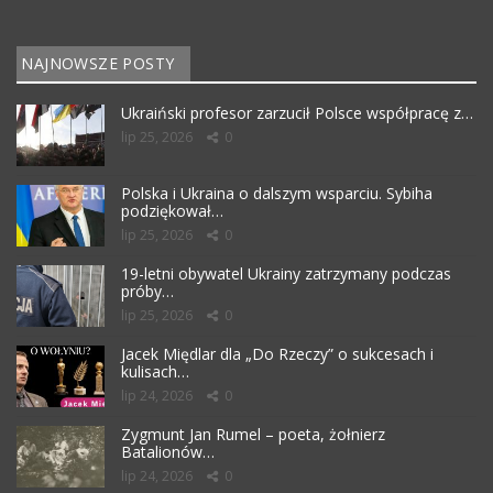
NAJNOWSZE POSTY
Ukraiński profesor zarzucił Polsce współpracę z…
lip 25, 2026
0
Polska i Ukraina o dalszym wsparciu. Sybiha
podziękował…
lip 25, 2026
0
19-letni obywatel Ukrainy zatrzymany podczas
próby…
lip 25, 2026
0
Jacek Międlar dla „Do Rzeczy” o sukcesach i
kulisach…
lip 24, 2026
0
Zygmunt Jan Rumel – poeta, żołnierz
Batalionów…
lip 24, 2026
0