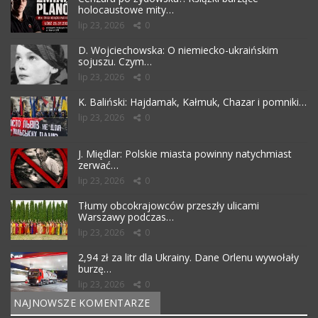
holocaustowe mity…
lip 23, 2026
0
D. Wojciechowska: O niemiecko-ukraińskim
sojuszu. Czym…
lip 23, 2026
0
K. Baliński: Hajdamak, Kałmuk, Chazar i pomniki…
lip 23, 2026
0
J. Międlar: Polskie miasta powinny natychmiast
zerwać…
lip 23, 2026
0
Tłumy obcokrajowców przeszły ulicami
Warszawy podczas…
lip 23, 2026
0
2,94 zł za litr dla Ukrainy. Dane Orlenu wywołały
burzę…
lip 23, 2026
0
NAJNOWSZE KOMENTARZE