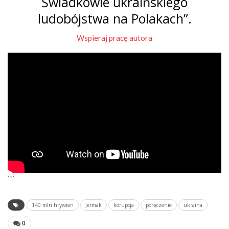
Świadkowie ukraińskiego
ludobójstwa na Polakach”.
Wspieraj pracę autora
```
140 mln hrywien
Jermak
korupcja
poręczenie
ukraina
0