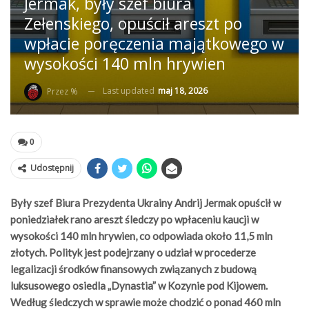
Jermak, były szef biura
Zełenskiego, opuścił areszt po
wpłacie poręczenia majątkowego w
wysokości 140 mln hrywien
Last updated
maj 18, 2026
Przez %
0
Udostępnij
Były szef Biura Prezydenta Ukrainy Andrij Jermak opuścił w
poniedziałek rano areszt śledczy po wpłaceniu kaucji w
wysokości 140 mln hrywien, co odpowiada około 11,5 mln
złotych. Polityk jest podejrzany o udział w procederze
legalizacji środków finansowych związanych z budową
luksusowego osiedla „Dynastia” w Kozynie pod Kijowem.
Według śledczych w sprawie może chodzić o ponad 460 mln