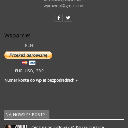
wprawopl@gmail.com
Wsparcie:
PLN:
EUR
,
USD
,
GBP
Numer konta do wpłat bezpośrednich »
NAJNOWSZE POSTY
Cenzura po żydowsku?! Książki burzące