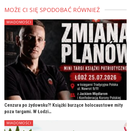
MOŻE CI SIĘ SPODOBAĆ RÓWNIEŻ
WIADOMOŚCI
Cenzura po żydowsku?! Książki burzące holocaustowe mity
poza targami. W Łodzi…
WIADOMOŚCI