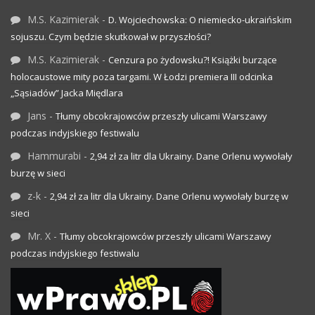
M.S. Kazimierak
-
D. Wojciechowska: O niemiecko-ukraińskim
sojuszu. Czym będzie skutkował w przyszłości?
M.S. Kazimierak
-
Cenzura po żydowsku?! Książki burzące
holocaustowe mity poza targami. W Łodzi premiera III odcinka
„Sąsiadów” Jacka Międlara
Jans
-
Tłumy obcokrajowców przeszły ulicami Warszawy
podczas indyjskiego festiwalu
Hammurabi
-
2,94 zł za litr dla Ukrainy. Dane Orlenu wywołały
burzę w sieci
z-k
-
2,94 zł za litr dla Ukrainy. Dane Orlenu wywołały burzę w
sieci
Mr. X
-
Tłumy obcokrajowców przeszły ulicami Warszawy
podczas indyjskiego festiwalu