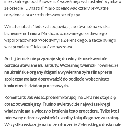
mieszkalnego pod Kijowem. Z wcześniejszych ustaleń wynikało,
że osiedle „Dynastia” miało obejmować cztery prywatne
rezydencje oraz rozbudowaną strefę spa.
W materiałach śledczych pojawiają się również nazwiska
biznesmena Timura Mindicza, uznawanego za dawnego
współpracownika Wołodymyra Zełenskiego, a także byłego
wicepremiera Ołeksija Czernyszowa.
Andrij Jermak nie przyznaje się do winy i konsekwentnie
odrzuca stawiane mu zarzuty. Wcześniej twierdził również, że
na ukraińskie organy ścigania wywierana była silna presja
społeczna mająca doprowadzić do podjęcia wobec niego
konkretnych działań procesowych.
Komentarz: Jak widać, problem korupcji na Ukrainie staje się
coraz poważniejszy. Trudno uwierzyć, że najwyższe kręgi
władzy nie mają wiedzy o istnieniu tego procederu. Tylko ktoś
oderwany od rzeczywistości uznałby taką diagnozę za trafną.
Wszystko wskazuje na to, że otoczenie Zełenskiego doskonale