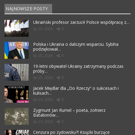
NAJNOWSZE POSTY
Ukraiński profesor zarzucił Polsce współpracę z…
lip 25, 2026
0
Polska i Ukraina o dalszym wsparciu. Sybiha
podziękował…
lip 25, 2026
0
19-letni obywatel Ukrainy zatrzymany podczas
próby…
lip 25, 2026
0
Jacek Międlar dla „Do Rzeczy” o sukcesach i
kulisach…
lip 24, 2026
0
Zygmunt Jan Rumel – poeta, żołnierz
Batalionów…
lip 24, 2026
0
Cenzura po żydowsku?! Książki burzące