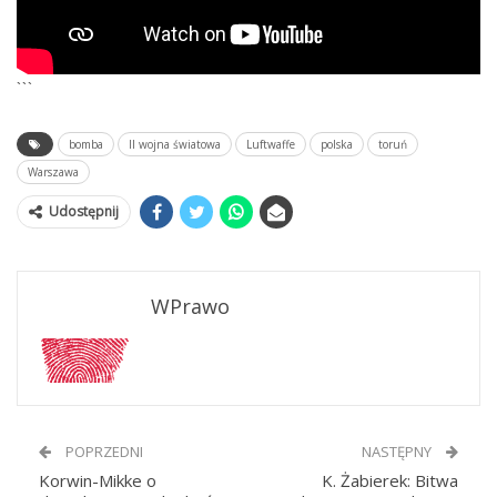
```
bomba
II wojna światowa
Luftwaffe
polska
toruń
Warszawa
Udostępnij
WPrawo
POPRZEDNI
NASTĘPNY
Korwin-Mikke o
K. Żabierek: Bitwa