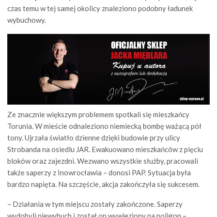
czas temu w tej samej okolicy znaleziono podobny ładunek
wybuchowy.
Ze znacznie większym problemem spotkali się mieszkańcy
Torunia. W mieście odnaleziono niemiecką bombę ważącą pół
tony. Ujrzała światło dzienne dzięki budowie przy ulicy
Strobanda na osiedlu JAR. Ewakuowano mieszkańców z pięciu
bloków oraz zajezdni. Wezwano wszystkie służby, pracowali
także saperzy z Inowrocławia – donosi PAP. Sytuacja była
bardzo napięta. Na szczęście, akcja zakończyła się sukcesem.
– Działania w tym miejscu zostały zakończone. Saperzy
wydobyli niewybuch i został on wywieziony na poligon –