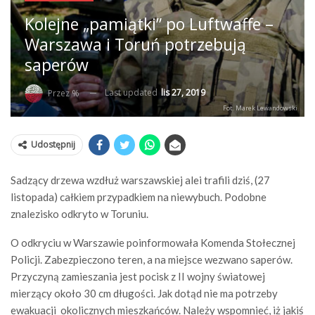
Kolejne „pamiątki” po Luftwaffe –
Warszawa i Toruń potrzebują
saperów
Last updated
lis 27, 2019
Przez %
Fot. Marek Lewandowski
Udostępnij
Sadzący drzewa wzdłuż warszawskiej alei trafili dziś, (27
listopada) całkiem przypadkiem na niewybuch. Podobne
znalezisko odkryto w Toruniu.
O odkryciu w Warszawie poinformowała Komenda Stołecznej
Policji. Zabezpieczono teren, a na miejsce wezwano saperów.
Przyczyną zamieszania jest pocisk z II wojny światowej
mierzący około 30 cm długości. Jak dotąd nie ma potrzeby
ewakuacji okolicznych mieszkańców. Należy wspomnieć, iż jakiś