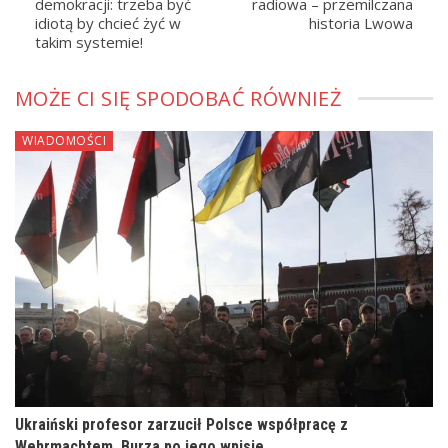
demokracji: trzeba być
radiowa – przemilczana
idiotą by chcieć żyć w
historia Lwowa
takim systemie!
MOŻE CI SIĘ SPODOBAĆ RÓWNIEŻ
WIADOMOŚCI
Ukraiński profesor zarzucił Polsce współpracę z
Wehrmachtem. Burza po jego wpisie