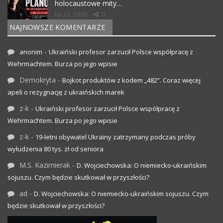
holocaustowe mity…
lip 23, 2026
0
NAJNOWSZE KOMENTARZE
-
anonim
Ukraiński profesor zarzucił Polsce współpracę z
Wehrmachtem. Burza po jego wpisie
Demokryta
-
Bojkot produktów z kodem „482”. Coraz więcej
apeli o rezygnację z ukraińskich marek
z-k
-
Ukraiński profesor zarzucił Polsce współpracę z
Wehrmachtem. Burza po jego wpisie
z-k
-
19-letni obywatel Ukrainy zatrzymany podczas próby
wyłudzenia 80 tys. zł od seniora
M.S. Kazimierak
-
D. Wojciechowska: O niemiecko-ukraińskim
sojuszu. Czym będzie skutkował w przyszłości?
ad
-
D. Wojciechowska: O niemiecko-ukraińskim sojuszu. Czym
będzie skutkował w przyszłości?