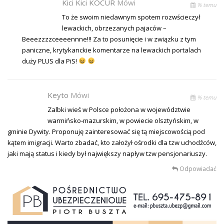
Kici Kici KOCUR
Mówi
% temu
To że swoim niedawnym spotem rozwścieczył
lewackich, obrzezanych pajaców –
Beeezzzzceeeennne!!! Za to posunięcie i w związku z tym
paniczne, krytykanckie komentarze na lewackich portalach
duży PLUS dla PiS!
Keyto
Mówi
% temu
Zalbki wieś w Polsce położona w województwie
warmińsko-mazurskim, w powiecie olsztyńskim, w
gminie Dywity. Proponuję zainteresować się tą miejscowością pod
kątem imigracji. Warto zbadać, kto założył ośrodki dla tzw uchodźców,
jaki mają status i kiedy był największy napływ tzw pensjonariuszy.
Odpowiadać