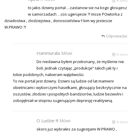
% temu
to jakis dziwny portal …zastanow sie na kogo glosujesz
w samorzadach …cos ugerujecie ?! moze POwtorka z
dziadostwa , zlodziejstwa , donosicielstwa !! kim wy jestescie
W.PRAWO ?!
Odpowiadać
Hammurabi
Mówi
% temu
Do niedawna byłem przekonany, że myślenie nie
boli. Jednak czytając „produkcje” takich jak ty i
tobie podobnych, nabieram wątpliwości.
To nie portal jest dziwny. Dziwni są ludzie od lat mamieni
obietnicami i wyborczymi hasełkami, głosujący bezkrytycznie na
oszustów, złodziei i pospolitych bandziorów, ludzie bezwolni i
zobojętniali w stopniu sugerującym depresję reaktywną.
O Ludzie !!!
Mówi
% temu
skoro juz wybrałes za sugestjami W.PRAWO ,