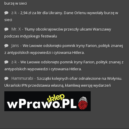
burzę w sieci
z-k
-
2,94 zł za litr dla Ukrainy. Dane Orlenu wywołały burzę w
sieci
Mr. X
-
Tłumy obcokrajowców przeszły ulicami Warszawy
podczas indyjskiego festiwalu
Jans
-
We Lwowie odsłonięto pomnik Iryny Farion, polityk znanej
z antypolskich wypowiedzi i cytowania Hitlera.
z-k
-
We Lwowie odsłonięto pomnik Iryny Farion, polityk znanej z
antypolskich wypowiedzi i cytowania Hitlera.
Hammurabi
-
Szczątki kolejnych ofiar odnalezione na Wołyniu.
Ukraiński IPN przedstawia własną, kłamliwą wersję wydarzeń