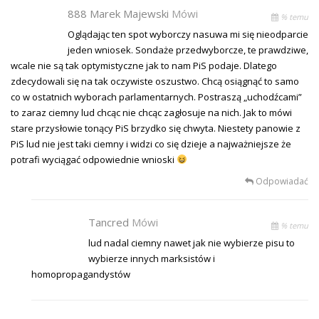
888 Marek Majewski
Mówi
% temu
Oglądając ten spot wyborczy nasuwa mi się nieodparcie
jeden wniosek. Sondaże przedwyborcze, te prawdziwe,
wcale nie są tak optymistyczne jak to nam PiS podaje. Dlatego
zdecydowali się na tak oczywiste oszustwo. Chcą osiągnąć to samo
co w ostatnich wyborach parlamentarnych. Postraszą „uchodźcami”
to zaraz ciemny lud chcąc nie chcąc zagłosuje na nich. Jak to mówi
stare przysłowie tonący PiS brzydko się chwyta. Niestety panowie z
PiS lud nie jest taki ciemny i widzi co się dzieje a najważniejsze że
potrafi wyciągać odpowiednie wnioski
Odpowiadać
Tancred
Mówi
% temu
lud nadal ciemny nawet jak nie wybierze pisu to
wybierze innych marksistów i
homopropagandystów