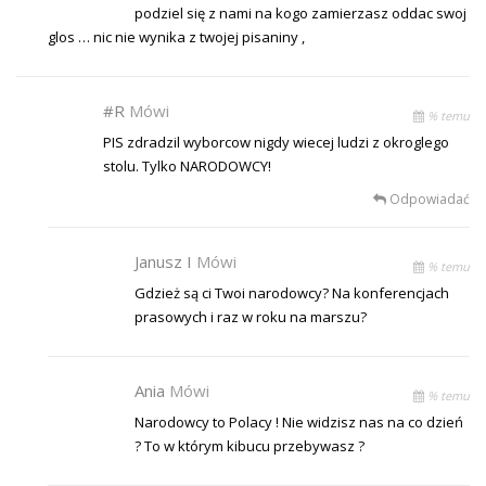
podziel się z nami na kogo zamierzasz oddac swoj
glos … nic nie wynika z twojej pisaniny ,
#R
Mówi
% temu
PIS zdradzil wyborcow nigdy wiecej ludzi z okroglego
stolu. Tylko NARODOWCY!
Odpowiadać
Janusz I
Mówi
% temu
Gdzież są ci Twoi narodowcy? Na konferencjach
prasowych i raz w roku na marszu?
Ania
Mówi
% temu
Narodowcy to Polacy ! Nie widzisz nas na co dzień
? To w którym kibucu przebywasz ?