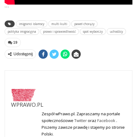
```
imigranci islamscy
multi kulti
paweł chorąży
polityka imigracyjna
prawo i sprawiedliwość
spot wyborczy
uchodźcy
19
Udostępnij
WPRAWO.PL
Zespół wPrawo.pl. Zapraszamy na portale
społecznościowe
Twitter
oraz
Facebook
.
Piszemy zawsze prawdę i stajemy po stronie
Polski.