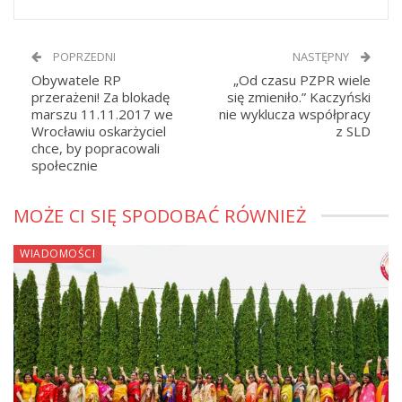
POPRZEDNI
NASTĘPNY
Obywatele RP
„Od czasu PZPR wiele
przerażeni! Za blokadę
się zmieniło.” Kaczyński
marszu 11.11.2017 we
nie wyklucza współpracy
Wrocławiu oskarżyciel
z SLD
chce, by popracowali
społecznie
MOŻE CI SIĘ SPODOBAĆ RÓWNIEŻ
WIADOMOŚCI