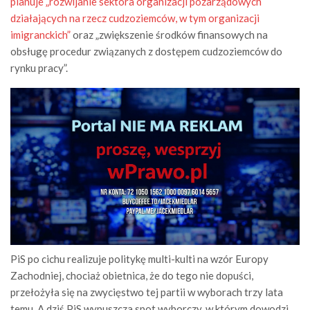
planuje „rozwijanie sektora organizacji pozarządowych
działających na rzecz cudzoziemców, w tym organizacji
imigranckich”
oraz „zwiększenie środków finansowych na
obsługę procedur związanych z dostępem cudzoziemców do
rynku pracy”.
PiS po cichu realizuje politykę multi-kulti na wzór Europy
Zachodniej, chociaż obietnica, że do tego nie dopuści,
przełożyła się na zwycięstwo tej partii w wyborach trzy lata
temu. A dziś PiS wypuszcza spot wyborczy, w którym dowodzi,