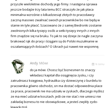
przyszłe wieloletnie dochody jego firmy. I następna sprawa
jeszcze bodajże trzy lata temu BCC straszyło że jak płaca
minimalna wzrośnie o kilkadziesiąt złotych to pracodawcy
zaczną masowo zwalniać swoich pracowników bo nie będą w
stanie im tyle płacić. Szacowano że z samej Biedronki zostanie
zwolnionych kilka tysięcy osób a setki tysięcy innych z innych
firm znajdzie się na bruku. To jak to się dzieje że nagle zaczyna
brakować rąk do pracy i ściągani są do Polski muzułmanie w
oszałamiających ilościach? O Ukrach już nawet nie wspomnę.
Andy
Mówi
% temu
do ja mówi. Chcesz być biznesmen to znaczy
wkładasz kapitał dla osiągnięcia zysku, i czy
zatrudniasz księgowa, hydraulika czy dziewczynę z burdelu to
pracownika gówno obchodzi, on ma dostać odpowiednia place
za prace, pracownik nie ma udziału w zyskach, dlaczego myślisz
ze ma mieć udział w kosztach. jeśli cie nie stać i nie umiesz nie
zakładaj biznesu to nie obowiązkowe, a jesteś zwykły zydo-
lewacki trol.