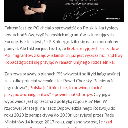
Faktem jest, że PO chciało sprowadzić do Polski kilka tysięcy
tzw. uchodźców, czyli islamskich migrantów szturmujących
Europę. Faktem jest, że PiS nie zgodziło się na ten poroniony
pomysł. Ale faktem jest też to, że
liczba przyjętych za rządów
PiS imigrantów z krajów islamskich już jest wyższa niż rząd Ewy
Kopacz zgodził się przyjąć w ramach unijnego rozdzielnika.
Za słowa prawdy o planach PiS w kwestii polityki imigracyjnej
ze stołka poleciał wiceminister Paweł Chorąży. Pamiętacie
jego słowa?
„Polska jeśli nie chce, to powinna chcieć
przyjmować imigrantów” – powiedział Chorąży.
Czy jego
wypowiedź jest sprzeczna z polityką rządu PiS? Nie! W
rządowej Strategii na rzecz Odpowiedzialnego Rozwoju do
roku 2020 (z perspektywą do 2030r.), przyjętej przez Radę
Ministrów 14 lutego 2017 roku, zapisano wprost, że
rząd