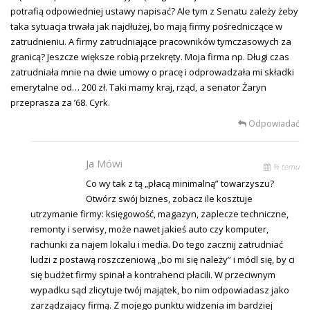
potrafią odpowiedniej ustawy napisać? Ale tym z Senatu zależy żeby
taka sytuacja trwała jak najdłużej, bo mają firmy pośredniczące w
zatrudnieniu. A firmy zatrudniające pracowników tymczasowych za
granicą? Jeszcze większe robią przekręty. Moja firma np. Długi czas
zatrudniała mnie na dwie umowy o pracę i odprowadzała mi składki
emerytalne od… 200 zł. Taki mamy kraj, rząd, a senator Żaryn
przeprasza za ’68. Cyrk.
Odpowiadać
Ja
Mówi
% temu
Co wy tak z tą „płacą minimalną” towarzyszu?
Otwórz swój biznes, zobacz ile kosztuje
utrzymanie firmy: księgowość, magazyn, zaplecze techniczne,
remonty i serwisy, może nawet jakieś auto czy komputer,
rachunki za najem lokalu i media. Do tego zacznij zatrudniać
ludzi z postawą roszczeniową „bo mi się należy” i módl się, by ci
się budżet firmy spinał a kontrahenci płacili. W przeciwnym
wypadku sąd zlicytuje twój majątek, bo nim odpowiadasz jako
zarządzający firmą. Z mojego punktu widzenia im bardziej