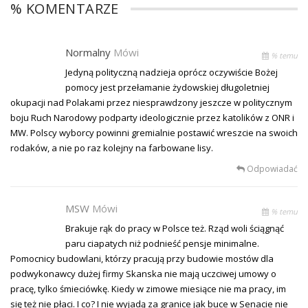
% KOMENTARZE
Normalny
Mówi
% temu
Jedyną polityczną nadzieja oprócz oczywiście Bożej
pomocy jest przełamanie żydowskiej długoletniej
okupacji nad Polakami przez niesprawdzony jeszcze w politycznym
boju Ruch Narodowy podparty ideologicznie przez katolików z ONR i
MW. Polscy wyborcy powinni gremialnie postawić wreszcie na swoich
rodaków, a nie po raz kolejny na farbowane lisy.
Odpowiadać
MSW
Mówi
% temu
Brakuje rąk do pracy w Polsce też. Rząd woli ściągnąć
paru ciapatych niż podnieść pensje minimalne.
Pomocnicy budowlani, którzy pracują przy budowie mostów dla
podwykonawcy dużej firmy Skanska nie mają uczciwej umowy o
pracę, tylko śmieciówkę. Kiedy w zimowe miesiące nie ma pracy, im
się też nie płaci. I co? I nie wyjadą za granice jak buce w Senacie nie