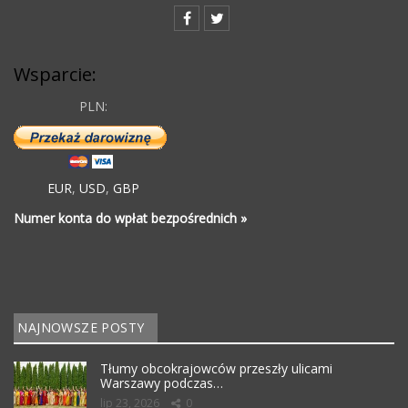
Wsparcie:
PLN:
EUR
,
USD
,
GBP
Numer konta do wpłat bezpośrednich »
NAJNOWSZE POSTY
Tłumy obcokrajowców przeszły ulicami
Warszawy podczas…
lip 23, 2026
0