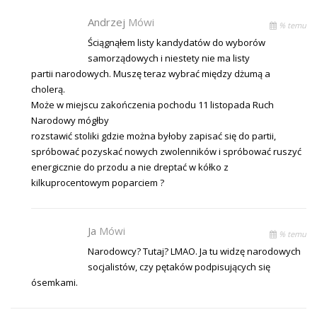
Andrzej
Mówi
% temu
Ściągnąłem listy kandydatów do wyborów
samorządowych i niestety nie ma listy
partii narodowych. Muszę teraz wybrać między dżumą a
cholerą.
Może w miejscu zakończenia pochodu 11 listopada Ruch
Narodowy mógłby
rozstawić stoliki gdzie można byłoby zapisać się do partii,
spróbować pozyskać nowych zwolenników i spróbować ruszyć
energicznie do przodu a nie dreptać w kółko z
kilkuprocentowym poparciem ?
Ja
Mówi
% temu
Narodowcy? Tutaj? LMAO. Ja tu widzę narodowych
socjalistów, czy pętaków podpisujących się
ósemkami.