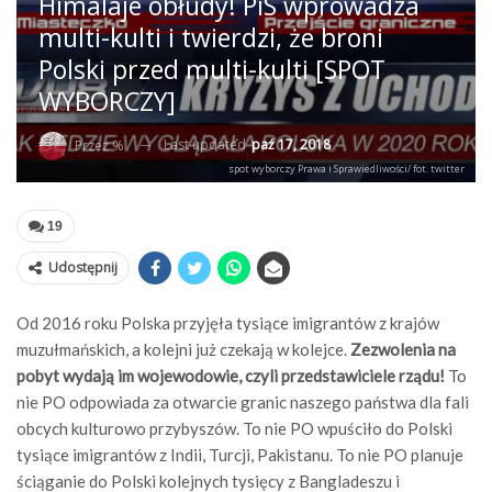
Himalaje obłudy! PiS wprowadza
multi-kulti i twierdzi, że broni
Polski przed multi-kulti [SPOT
WYBORCZY]
Last updated
paź 17, 2018
Przez %
spot wyborczy Prawa i Sprawiedliwości/ fot. twitter
19
Udostępnij
Od 2016 roku Polska przyjęła tysiące imigrantów z krajów
muzułmańskich, a kolejni już czekają w kolejce.
Zezwolenia na
pobyt wydają im wojewodowie, czyli przedstawiciele rządu!
To
nie PO odpowiada za otwarcie granic naszego państwa dla fali
obcych kulturowo przybyszów. To nie PO wpuściło do Polski
tysiące imigrantów z Indii, Turcji, Pakistanu. To nie PO planuje
ściąganie do Polski kolejnych tysięcy z Bangladeszu i