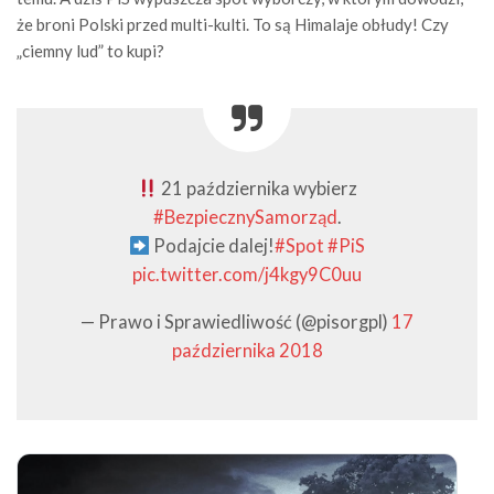
że broni Polski przed multi-kulti. To są Himalaje obłudy! Czy
„ciemny lud” to kupi?
21 października wybierz
#BezpiecznySamorząd
.
Podajcie dalej!
#Spot
#PiS
pic.twitter.com/j4kgy9C0uu
— Prawo i Sprawiedliwość (@pisorgpl)
17
października 2018