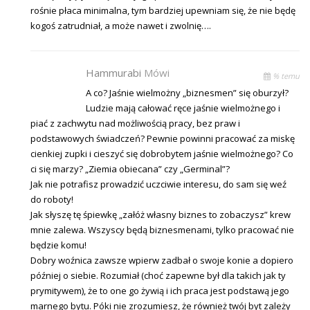
rośnie płaca minimalna, tym bardziej upewniam się, że nie będę
kogoś zatrudniał, a może nawet i zwolnię….
Hammurabi
Mówi
% temu
A co? Jaśnie wielmożny „biznesmen” się oburzył?
Ludzie mają całować ręce jaśnie wielmożnego i
piać z zachwytu nad możliwością pracy, bez praw i
podstawowych świadczeń? Pewnie powinni pracować za miskę
cienkiej zupki i cieszyć się dobrobytem jaśnie wielmożnego? Co
ci się marzy? „Ziemia obiecana” czy „Germinal”?
Jak nie potrafisz prowadzić uczciwie interesu, do sam się weź
do roboty!
Jak słyszę tę śpiewkę „załóż własny biznes to zobaczysz” krew
mnie zalewa. Wszyscy będą biznesmenami, tylko pracować nie
będzie komu!
Dobry woźnica zawsze wpierw zadbał o swoje konie a dopiero
później o siebie. Rozumiał (choć zapewne był dla takich jak ty
prymitywem), że to one go żywią i ich praca jest podstawą jego
marnego bytu. Póki nie zrozumiesz, że również twój byt zależy