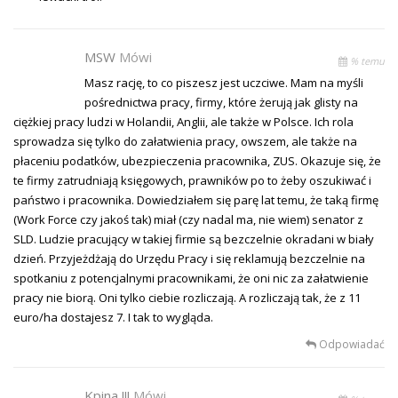
MSW
Mówi
% temu
Masz rację, to co piszesz jest uczciwe. Mam na myśli
pośrednictwa pracy, firmy, które żerują jak glisty na
ciężkiej pracy ludzi w Holandii, Anglii, ale także w Polsce. Ich rola
sprowadza się tylko do załatwienia pracy, owszem, ale także na
płaceniu podatków, ubezpieczenia pracownika, ZUS. Okazuje się, że
te firmy zatrudniają księgowych, prawników po to żeby oszukiwać i
państwo i pracownika. Dowiedziałem się parę lat temu, że taką firmę
(Work Force czy jakoś tak) miał (czy nadal ma, nie wiem) senator z
SLD. Ludzie pracujący w takiej firmie są bezczelnie okradani w biały
dzień. Przyjeżdżają do Urzędu Pracy i się reklamują bezczelnie na
spotkaniu z potencjalnymi pracownikami, że oni nic za załatwienie
pracy nie biorą. Oni tylko ciebie rozliczają. A rozliczają tak, że z 11
euro/ha dostajesz 7. I tak to wygląda.
Odpowiadać
Kpina !!!
Mówi