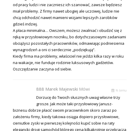
od pracy ludzi i nie zaczniesz ich szanować, zawsze będziesz
miał problemy. Z firmy nawet ubogiej ale uczciwej, ludzie nie
chcą odchodzić nawet mamieni wizjami lepszych zarobków
gdzieś indziej.
A płaca minimalna… Owszem, możesz zwalniać i obudzić się z
ręką w przysłowiowym nocniku, bo dotychczasowymi zadaniami
obciążysz pozostałych pracowników, odmawiając podniesienia
wynagrodzeń a oni ci serdecznie „podziękują”.
Kiedy firma ma problemy, właściciel nie jeździ kilka razy w roku
na wakacje, nie funduje rodzinie luksusowych gadżetów.
Oszczędzanie zaczyna od siebie.
888 Marek Majewski
Mówi
% temu
Dorzucę do Twoich słusznych uwag własne trzy
grosze. Jak może taki przysłowiowy Janusz-
biznesu dobrze płacić swoim pracownikom skoro zaraz po
założeniu firmy, kiedy takowa osiąga dopiero przysłowiowe,
cieniutkie zyski w pierwszej kolejności kupić sobie na raty
elegancki drogi samochód którego cena kilkakrotnie przekracza