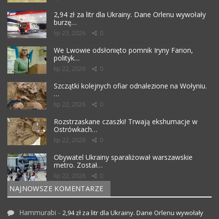
2,94 zł za litr dla Ukrainy. Dane Orlenu wywołały
burzę…
lip 23, 2026
0
We Lwowie odsłonięto pomnik Iryny Farion,
polityk…
lip 22, 2026
0
Szczątki kolejnych ofiar odnalezione na Wołyniu.
…
lip 22, 2026
0
Rozstrzaskane czaszki! Trwają ekshumacje w
Ostrówkach…
lip 22, 2026
0
Obywatel Ukrainy sparaliżował warszawskie
metro. Został…
lip 22, 2026
0
NAJNOWSZE KOMENTARZE
Hammurabi
-
2,94 zł za litr dla Ukrainy. Dane Orlenu wywołały