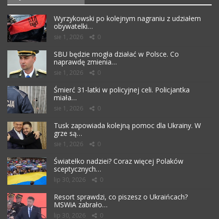
Wyrzykowski po kolejnym nagraniu z udziałem
obywatelki…
sie 1, 2026
0
SBU będzie mogła działać w Polsce. Co
naprawdę zmienia…
sie 1, 2026
0
Śmierć 31-latki w policyjnej celi. Policjantka
miała…
sie 1, 2026
0
Tusk zapowiada kolejną pomoc dla Ukrainy. W
grze są…
sie 1, 2026
0
Światełko nadziei? Coraz więcej Polaków
sceptycznych…
lip 30, 2026
0
Resort sprawdzi, co piszesz o Ukraińcach?
MSWiA zabrało…
lip 30, 2026
0