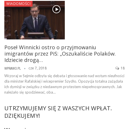
WIADOMOŚCI
Poseł Winnicki ostro o przyjmowaniu
imigrantów przez PiS: „Oszukaliście Polaków.
Idziecie drogą…
cze 7, 2018
18
WPRAWO.PL
Wczoraj w Sejmie odbyła się debata i głosowanie nad wotum nieufności
dla minister Rafalskiej i wicepremier Szydło. Opozycja totalna zażądała
ich dymisji w związku z niedawnym protestem niepełnosprawnych. Jak
należało się spodziewać, oba…
UTRZYMUJEMY SIĘ Z WASZYCH WPŁAT.
DZIĘKUJEMY!