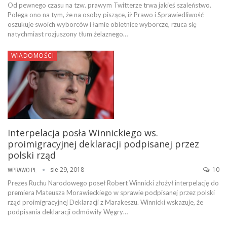
Od pewnego czasu na tzw. prawym Twitterze trwa jakieś szaleństwo.
Polega ono na tym, że na osoby piszące, iż Prawo i Sprawiedliwość
oszukuje swoich wyborców i łamie obietnice wyborcze, rzuca się
natychmiast rozjuszony tłum żelaznego…
WIADOMOŚCI
Interpelacja posła Winnickiego ws.
proimigracyjnej deklaracji podpisanej przez
polski rząd
sie 29, 2018
10
WPRAWO.PL
Prezes Ruchu Narodowego poseł Robert Winnicki złożył interpelację do
premiera Mateusza Morawieckiego w sprawie podpisanej przez polski
rząd proimigracyjnej Deklaracji z Marakeszu. Winnicki wskazuje, że
podpisania deklaracji odmówiły Węgry…