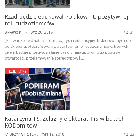
Rząd będzie edukował Polaków nt. pozytywnej
roli cudzoziemców
wrz 20, 2018
31
WPRAWO.PL
„Prowadzenie działań informacyjnych i edukacyjnych skierowanych do
polskiego społeczeństwa nt. pozytywnej roli cudzoziemców, których
celem będzie przeciwdziałanie dyskryminacji, promocja postawy
otwartości, przełamywanie stereotypów i …
FELIETONY
Katarzyna TS: Żelazny elektorat PiS w butach
KODomitów
wrz 12, 2018
23
KATARZYNA TRETER-SIERPIŃSKA