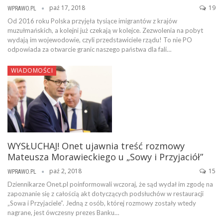
paź 17, 2018
19
WPRAWO.PL
Od 2016 roku Polska przyjęła tysiące imigrantów z krajów
muzułmańskich, a kolejni już czekają w kolejce. Zezwolenia na pobyt
wydają im wojewodowie, czyli przedstawiciele rządu! To nie PO
odpowiada za otwarcie granic naszego państwa dla fali…
WIADOMOŚCI
WYSŁUCHAJ! Onet ujawnia treść rozmowy
Mateusza Morawieckiego u „Sowy i Przyjaciół”
paź 2, 2018
15
WPRAWO.PL
Dziennikarze Onet.pl poinformowali wczoraj, że sąd wydał im zgodę na
zapoznanie się z całością akt dotyczących podsłuchów w restauracji
„Sowa i Przyjaciele”. Jedną z osób, której rozmowy zostały wtedy
nagrane, jest ówczesny prezes Banku…