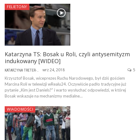
FELIETONY
Katarzyna TS: Bosak u Roli, czyli antysemityzm
indukowany [WIDEO]
wrz 24, 2018
5
KATARZYNA TRETER-SIERPIŃSKA
Krzysztof Bosak, wiceprezes Ruchu Narodowego, był dziś gościem
Marcina Roli w telewizji wRealu24. Oczywiście padło tradycyjne już
pytanie „Kim jest Daniels?” i warto wysłuchać odpowiedzi, w której
Bosak wskazuje na mechanizmy medialne…
WIADOMOŚCI