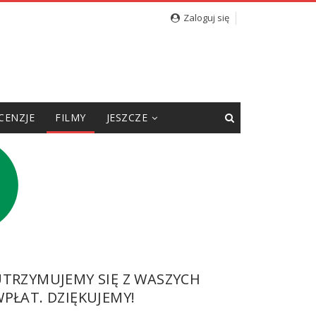
Zaloguj się
CENZJE
FILMY
JESZCZE
UTRZYMUJEMY SIĘ Z WASZYCH
PŁAT. DZIĘKUJEMY!