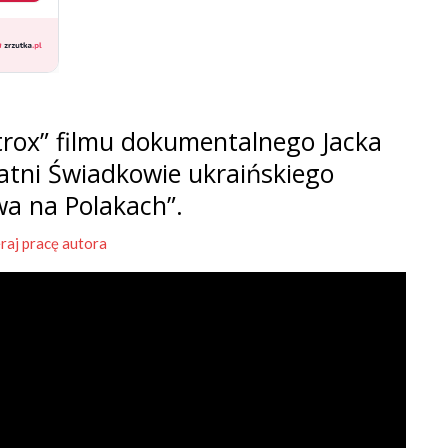
rox” filmu dokumentalnego Jacka
tatni Świadkowie ukraińskiego
wa na Polakach”.
raj pracę autora