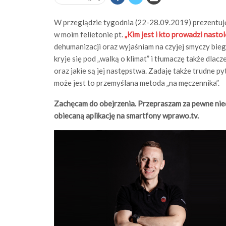
W przeglądzie tygodnia (22-28.09.2019) prezentuję
w moim felietonie pt.
„
Kim jest i kto prowadzi nasto
dehumanizacji oraz wyjaśniam na czyjej smyczy bieg
kryje się pod „walką o klimat” i tłumaczę także dlac
oraz jakie są jej następstwa. Zadaję także trudne p
może jest to przemyślana metoda „na męczennika”.
Zachęcam do obejrzenia. Przepraszam za pewne nied
obiecaną aplikację na smartfony wprawo.tv.