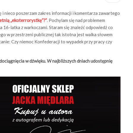
 i nieco poszerzam zakres informacji i komentarza zawartego
letnią „ekoterrorystkę”?”
. Pochylam się nad problemem
a 16-latka z warkoczami. Staram się znaleźć odpowiedź co
zego w przestrzeni publicznej tak istotna jest walka słowem
ytanie: Czy niemoc Konfederacji to wypadek przy pracy czy
ociągnięcia w dźwięku. W najbliższych dniach udostępnię