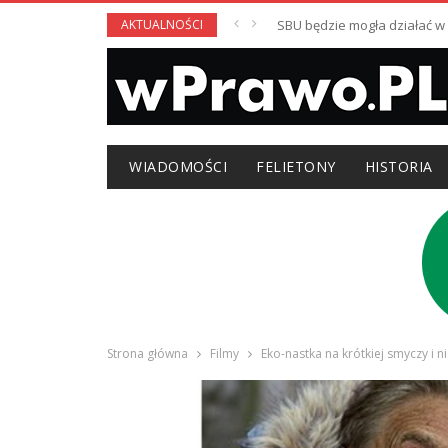
AKTUALNOŚCI
SBU będzie mogła działać 
WIADOMOŚCI
FELIETONY
HISTORIA
Strona główna
Filmy
Eko-nastka na krótkiej smyczy i n