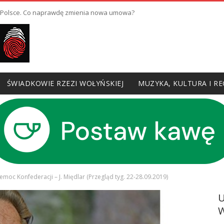
w Polsce. Co naprawdę zmienia nowa umowa?
ŚWIADKOWIE RZEZI WOŁYŃSKIEJ
MUZYKA, KULTURA I RE
iemoc Konfederacji – J. Międlar (Przegląd tyg. 22-28.09.2019)
W