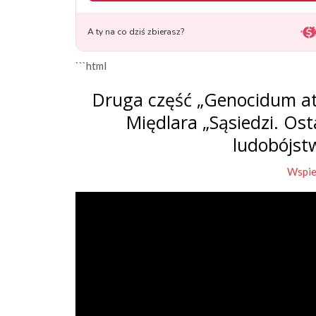
```html
Druga część „Genocidum at
Międlara „Sąsiedzi. Os
ludobójst
Wspie