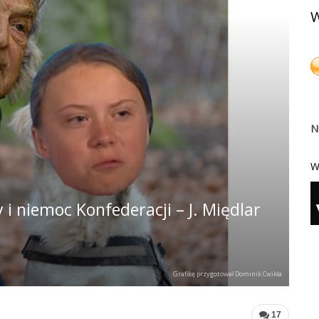
W
N
W
 i niemoc Konfederacji – J. Międlar
Grafikę przygotował Dominik Cwikła
17