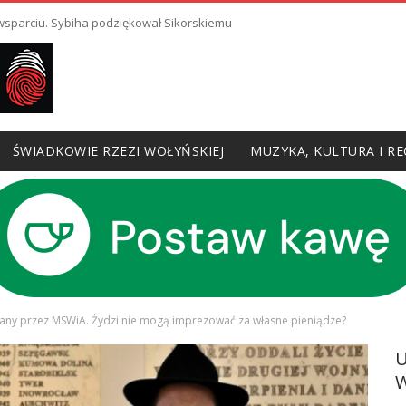
 wsparciu. Sybiha podziękował Sikorskiemu
ŚWIADKOWIE RZEZI WOŁYŃSKIEJ
MUZYKA, KULTURA I RE
any przez MSWiA. Żydzi nie mogą imprezować za własne pieniądze?
W