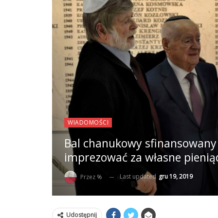
WIADOMOŚCI
Bal chanukowy sfinansowany 
imprezować za własne pienią
Last updated
gru 19, 2019
Przez %
Udostępnij