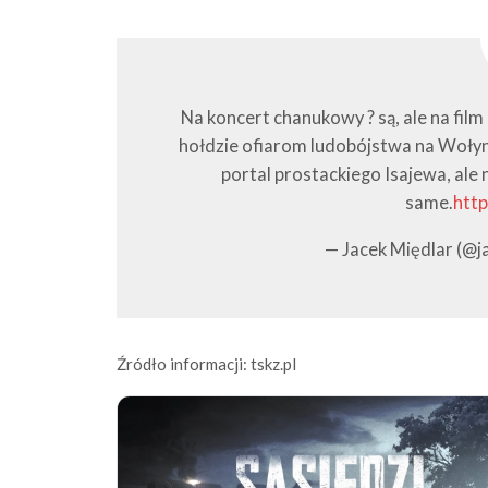
Na koncert chanukowy ? są, ale na film
hołdzie ofiarom ludobójstwa na Wołyn
portal prostackiego Isajewa, ale 
same.
http
— Jacek Międlar (@j
Źródło informacji: tskz.pl