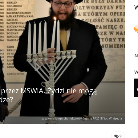
W
N
W
przez MSWiA. Żydzi nie mogą
dze?
zapalenie lampy chanukowej w Sejmie RP 2015/ fot. Wikipedia
9