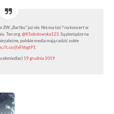
 o ŻW „Bartku” już nie. Nie ma też ? na koncert w
iu. Ten org.
@KSokolowska123
. Są pieniądze na
niezależne, polskie media mają radzić sobie
s://t.co/jfxFhhgtP1
acekmiedlar)
19 grudnia 2019