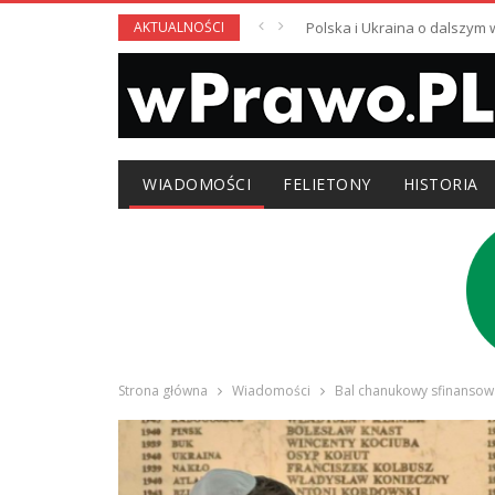
AKTUALNOŚCI
Polska i Ukraina o dalszym
WIADOMOŚCI
FELIETONY
HISTORIA
Strona główna
Wiadomości
Bal chanukowy sfinansow