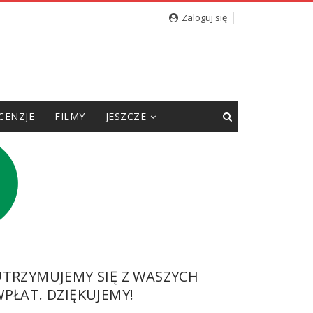
Zaloguj się
CENZJE
FILMY
JESZCZE
UTRZYMUJEMY SIĘ Z WASZYCH
PŁAT. DZIĘKUJEMY!