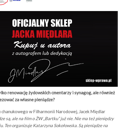
 tylko renowację żydowskich cmentarzy i synagog, ale również
rezować za własne pieniądze?
tu chanukowego w Filharmonii Narodowej, Jacek Międlar
dze
są, ale na film o ŻW „Bartku” już nie. Nie ma też
pieni
ędzy
u. Ten organizuje Katarzyna Sokołowska. Są pieniądze na