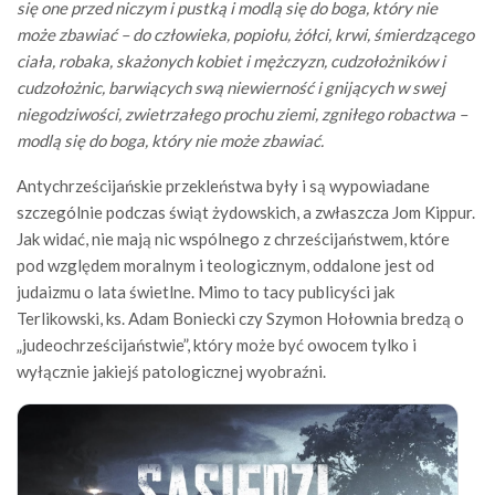
się one przed niczym i pustką i modlą się do boga, który nie
może zbawiać – do człowieka, popiołu, żółci, krwi, śmierdzącego
ciała, robaka, skażonych kobiet i mężczyzn, cudzołożników i
cudzołożnic, barwiących swą niewierność i gnijących w swej
niegodziwości, zwietrzałego prochu ziemi, zgniłego robactwa –
modlą się do boga, który nie może zbawiać.
Antychrześcijańskie przekleństwa były i są wypowiadane
szczególnie podczas świąt żydowskich, a zwłaszcza Jom Kippur.
Jak widać, nie mają nic wspólnego z chrześcijaństwem, które
pod względem moralnym i teologicznym, oddalone jest od
judaizmu o lata świetlne. Mimo to tacy publicyści jak
Terlikowski, ks. Adam Boniecki czy Szymon Hołownia bredzą o
„judeochrześcijaństwie”, który może być owocem tylko i
wyłącznie jakiejś patologicznej wyobraźni.