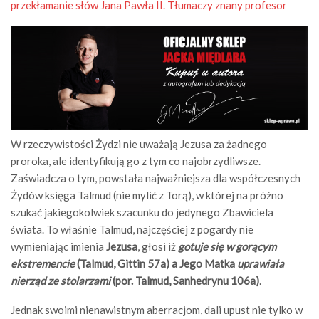
przekłamanie słów Jana Pawła II. Tłumaczy znany profesor
W rzeczywistości Żydzi nie uważają Jezusa za żadnego
proroka, ale identyfikują go z tym co najobrzydliwsze.
Zaświadcza o tym, powstała najważniejsza dla współczesnych
Żydów księga Talmud (nie mylić z Torą), w której na próżno
szukać jakiegokolwiek szacunku do jedynego Zbawiciela
świata. To właśnie Talmud, najczęściej z pogardy nie
wymieniając imienia
Jezusa
, głosi iż
gotuje się w gorącym
ekstremencie
(Talmud, Gittin 57a) a Jego Matka
uprawiała
nierząd ze stolarzami
(por. Talmud, Sanhedrynu 106a)
.
Jednak swoimi nienawistnym aberracjom, dali upust nie tylko w