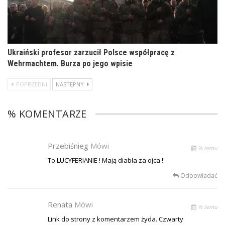
Ukraiński profesor zarzucił Polsce współpracę z
Wehrmachtem. Burza po jego wpisie
POPRZEDNI
NASTĘPNY
% KOMENTARZE
Przebiśnieg
Mówi
% temu
To LUCYFERIANIE ! Mają diabła za ojca !
Odpowiadać
Renata
Mówi
% temu
Link do strony z komentarzem żyda. Czwarty