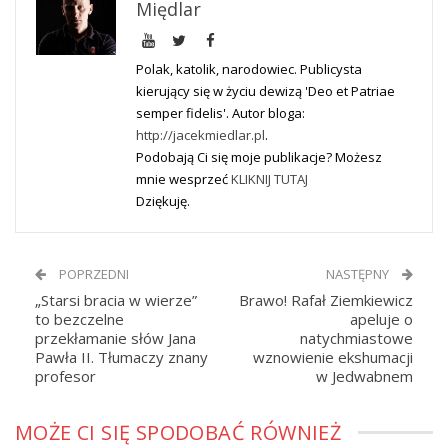
Międlar
Polak, katolik, narodowiec. Publicysta
kierujący się w życiu dewizą 'Deo et Patriae
semper fidelis'. Autor bloga:
http://jacekmiedlar.pl
.
Podobają Ci się moje publikacje? Możesz
mnie wesprzeć
KLIKNIJ TUTAJ
Dziękuję.
POPRZEDNI
NASTĘPNY
„Starsi bracia w wierze”
Brawo! Rafał Ziemkiewicz
to bezczelne
apeluje o
przekłamanie słów Jana
natychmiastowe
Pawła II. Tłumaczy znany
wznowienie ekshumacji
profesor
w Jedwabnem
MOŻE CI SIĘ SPODOBAĆ RÓWNIEŻ