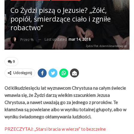
Co Żydzi piszą o Jezusie? „Żółć,
popiół, śmierdzące ciało i zgniłe
robactwo”
Last updated
mar 14, 2018
Przez %
Żydzi/ Fot. dzienniknarodowy.pl
9
Udostępnij
Od kilkudziesięciu lat wyznawcom Chrystusa na całym świecie
wmawia się, że Żydzi darzą wielkim szacunkiem Jezusa
Chrystusa, a nawet uważają go za jednego z proroków. Te
kłamstwa są powielane albo w wyniku totalnej głupoty, albo w
wyniku świadomego okłamywania ludzkości.
PRZECZYTAJ:
„Starsi bracia w wierze” to bezczelne