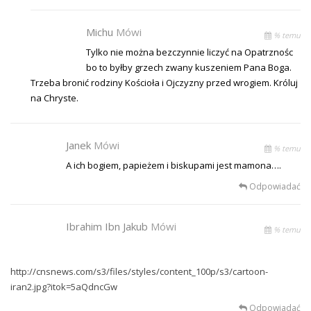
Michu
Mówi
% temu
Tylko nie można bezczynnie liczyć na Opatrznośc
bo to byłby grzech zwany kuszeniem Pana Boga.
Trzeba bronić rodziny Kościoła i Ojczyzny przed wrogiem. Króluj
na Chryste.
Janek
Mówi
% temu
A ich bogiem, papieżem i biskupami jest mamona….
Odpowiadać
Ibrahim Ibn Jakub
Mówi
% temu
http://cnsnews.com/s3/files/styles/content_100p/s3/cartoon-
iran2.jpg?itok=5aQdncGw
Odpowiadać