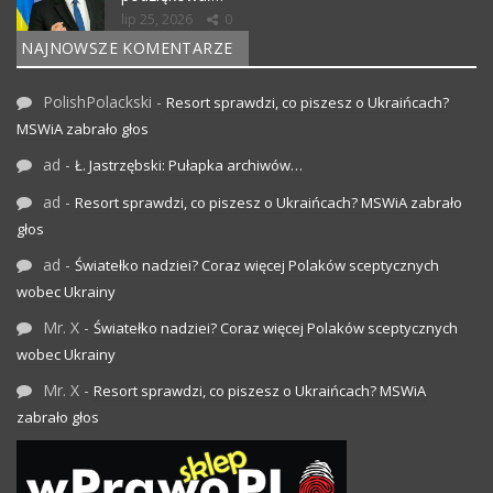
lip 25, 2026
0
NAJNOWSZE KOMENTARZE
PolishPolackski
-
Resort sprawdzi, co piszesz o Ukraińcach?
MSWiA zabrało głos
ad
-
Ł. Jastrzębski: Pułapka archiwów…
ad
-
Resort sprawdzi, co piszesz o Ukraińcach? MSWiA zabrało
głos
ad
-
Światełko nadziei? Coraz więcej Polaków sceptycznych
wobec Ukrainy
Mr. X
-
Światełko nadziei? Coraz więcej Polaków sceptycznych
wobec Ukrainy
Mr. X
-
Resort sprawdzi, co piszesz o Ukraińcach? MSWiA
zabrało głos