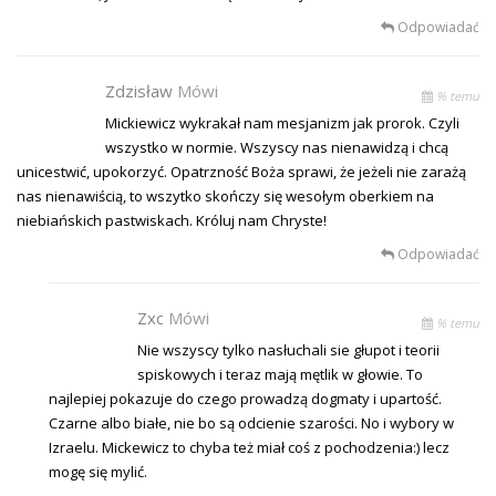
Odpowiadać
Zdzisław
Mówi
% temu
Mickiewicz wykrakał nam mesjanizm jak prorok. Czyli
wszystko w normie. Wszyscy nas nienawidzą i chcą
unicestwić, upokorzyć. Opatrzność Boża sprawi, że jeżeli nie zarażą
nas nienawiścią, to wszytko skończy się wesołym oberkiem na
niebiańskich pastwiskach. Króluj nam Chryste!
Odpowiadać
Zxc
Mówi
% temu
Nie wszyscy tylko nasłuchali sie głupot i teorii
spiskowych i teraz mają mętlik w głowie. To
najlepiej pokazuje do czego prowadzą dogmaty i upartość.
Czarne albo białe, nie bo są odcienie szarości. No i wybory w
Izraelu. Mickewicz to chyba też miał coś z pochodzenia:) lecz
mogę się mylić.