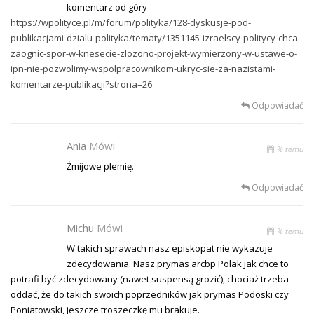
komentarz od góry
https://wpolityce.pl/m/forum/polityka/128-dyskusje-pod-
publikacjami-dzialu-polityka/tematy/1351145-izraelscy-politycy-chca-
zaognic-spor-w-knesecie-zlozono-projekt-wymierzony-w-ustawe-o-
ipn-nie-pozwolimy-wspolpracownikom-ukryc-sie-za-nazistami-
komentarze-publikacji?strona=26
Odpowiadać
Ania
Mówi
% temu
Żmijowe plemię.
Odpowiadać
Michu
Mówi
% temu
W takich sprawach nasz episkopat nie wykazuje
zdecydowania. Nasz prymas arcbp Polak jak chce to
potrafi być zdecydowany (nawet suspensą grozić), chociaż trzeba
oddać, że do takich swoich poprzedników jak prymas Podoski czy
Poniatowski, jeszcze troszeczkę mu brakuje.