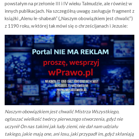
powstałym na przełomie III i IV wieku Talmudzie, ale również w
innych publikacjach. Na szczególną uwagę zasługuje fragment z
książki „Alenu le-shabeah” („Naszym obowiązkiem jest chwalić”)
z 1190 roku, w której tak mówi się o chrześcijanach i Jezusie:
Naszym obowiązkiem jest chwalić Mistrza Wszystkiego,
ogłaszać wielkość twórcy pierwszego stworzenia, gdyż nie
uczynił On nas takimi jak ludy ziemi, nie dał nam udziału
takiego, jakie mają one, ani losu, jaki przypadł im, gdyż skłaniają