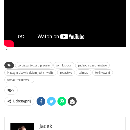
```
co piszą żydzi o jezusie
jom kippur
judeochrześcijaństwo
Naszym obowiązkiem jest chwalić
robactwo
talmud
terlikowski
tomaz terlikowski
9
Udostępnij
Jacek