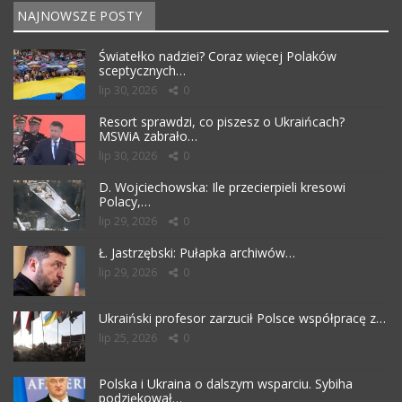
NAJNOWSZE POSTY
Światełko nadziei? Coraz więcej Polaków
sceptycznych…
lip 30, 2026
0
Resort sprawdzi, co piszesz o Ukraińcach?
MSWiA zabrało…
lip 30, 2026
0
D. Wojciechowska: Ile przecierpieli kresowi
Polacy,…
lip 29, 2026
0
Ł. Jastrzębski: Pułapka archiwów…
lip 29, 2026
0
Ukraiński profesor zarzucił Polsce współpracę z…
lip 25, 2026
0
Polska i Ukraina o dalszym wsparciu. Sybiha
podziękował…