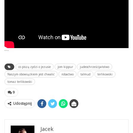
```
co piszą żydzi o jezusie
jom kippur
judeochrześcijaństwo
Naszym obowiązkiem jest chwalić
robactwo
talmud
terlikowski
tomaz terlikowski
9
Udostępnij
Jacek