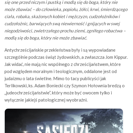
się one przed niczym i pustką i modlą się do boga, który nie
może zbawiać – do człowieka, popiołu, żółci, krwi, śmierdzącego
ciała, robaka, skażonych kobiet i mężczyzn, cudzołożników i
cudzołożnic, barwiących swą niewierność i gnijących w swej
niegodziwości, zwietrzałego prochu ziemi, zgniłego robactwa –
modlą się do boga, który nie może zbawiać.
Antychrześcijańskie przekleństwa były i są wypowiadane
szczególnie podczas świąt żydowskich, a zwłaszcza Jom Kippur.
Jak widać, nie mają nic wspólnego z chrześcijaństwem, które
pod względem moralnym i teologicznym, oddalone jest od
judaizmu o lata świetlne. Mimo to tacy publicyści jak
Terlikowski, ks. Adam Boniecki czy Szymon Hołownia bredzą o
„judeochrześcijaństwie”, który może być owocem tylko i
wyłącznie jakiejś patologicznej wyobraźni.