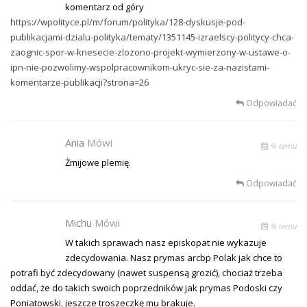
komentarz od góry
https://wpolityce.pl/m/forum/polityka/128-dyskusje-pod-
publikacjami-dzialu-polityka/tematy/1351145-izraelscy-politycy-chca-
zaognic-spor-w-knesecie-zlozono-projekt-wymierzony-w-ustawe-o-
ipn-nie-pozwolimy-wspolpracownikom-ukryc-sie-za-nazistami-
komentarze-publikacji?strona=26
Odpowiadać
Ania
Mówi
% temu
Żmijowe plemię.
Odpowiadać
Michu
Mówi
% temu
W takich sprawach nasz episkopat nie wykazuje
zdecydowania. Nasz prymas arcbp Polak jak chce to
potrafi być zdecydowany (nawet suspensą grozić), chociaż trzeba
oddać, że do takich swoich poprzedników jak prymas Podoski czy
Poniatowski, jeszcze troszeczkę mu brakuje.