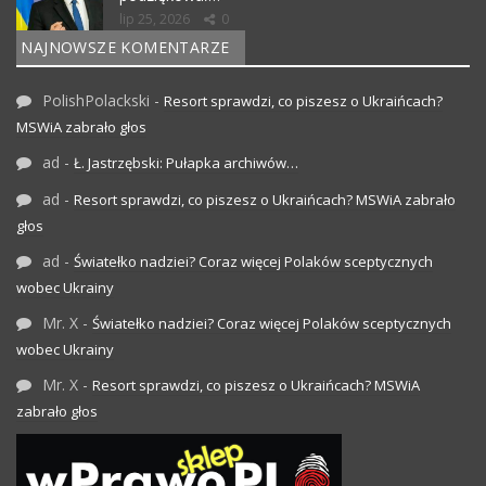
lip 25, 2026
0
NAJNOWSZE KOMENTARZE
PolishPolackski
-
Resort sprawdzi, co piszesz o Ukraińcach?
MSWiA zabrało głos
ad
-
Ł. Jastrzębski: Pułapka archiwów…
ad
-
Resort sprawdzi, co piszesz o Ukraińcach? MSWiA zabrało
głos
ad
-
Światełko nadziei? Coraz więcej Polaków sceptycznych
wobec Ukrainy
Mr. X
-
Światełko nadziei? Coraz więcej Polaków sceptycznych
wobec Ukrainy
Mr. X
-
Resort sprawdzi, co piszesz o Ukraińcach? MSWiA
zabrało głos