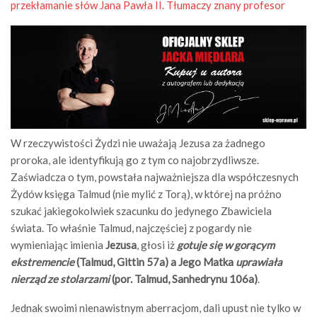
przekłamanie słów Jana Pawła II. Tłumaczy znany profesor
W rzeczywistości Żydzi nie uważają Jezusa za żadnego
proroka, ale identyfikują go z tym co najobrzydliwsze.
Zaświadcza o tym, powstała najważniejsza dla współczesnych
Żydów księga Talmud (nie mylić z Torą), w której na próżno
szukać jakiegokolwiek szacunku do jedynego Zbawiciela
świata. To właśnie Talmud, najczęściej z pogardy nie
wymieniając imienia
Jezusa
, głosi iż
gotuje się w gorącym
ekstremencie
(Talmud, Gittin 57a) a Jego Matka
uprawiała
nierząd ze stolarzami
(por. Talmud, Sanhedrynu 106a)
.
Jednak swoimi nienawistnym aberracjom, dali upust nie tylko w