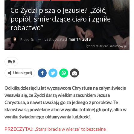
Co Żydzi piszą o Jezusie? „Żółć,
popiół, śmierdzące ciało i zgniłe
robactwo”
Last updated
mar 14, 2018
Przez %
Żydzi/ Fot. dzienniknarodowy.pl
9
Udostępnij
Od kilkudziesięciu lat wyznawcom Chrystusa na całym świecie
wmawia się, że Żydzi darzą wielkim szacunkiem Jezusa
Chrystusa, a nawet uważają go za jednego z proroków. Te
kłamstwa są powielane albo w wyniku totalnej głupoty, albo w
wyniku świadomego okłamywania ludzkości.
PRZECZYTAJ:
„Starsi bracia w wierze” to bezczelne