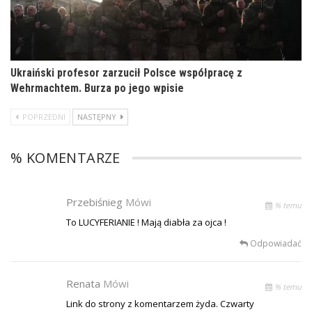
Ukraiński profesor zarzucił Polsce współpracę z
Wehrmachtem. Burza po jego wpisie
POPRZEDNI
NASTĘPNY
% KOMENTARZE
Przebiśnieg
Mówi
% temu
To LUCYFERIANIE ! Mają diabła za ojca !
Odpowiadać
Renata
Mówi
% temu
Link do strony z komentarzem żyda. Czwarty