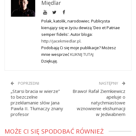
Międlar
Polak, katolik, narodowiec. Publicysta
kierujący się w życiu dewizą 'Deo et Patriae
semper fidelis'. Autor bloga:
http://jacekmiedlar.pl
.
Podobają Ci się moje publikacje? Możesz
mnie wesprzeć
KLIKNIJ TUTAJ
Dziękuję.
POPRZEDNI
NASTĘPNY
„Starsi bracia w wierze”
Brawo! Rafał Ziemkiewicz
to bezczelne
apeluje o
przekłamanie słów Jana
natychmiastowe
Pawła II. Tłumaczy znany
wznowienie ekshumacji
profesor
w Jedwabnem
MOŻE CI SIĘ SPODOBAĆ RÓWNIEŻ