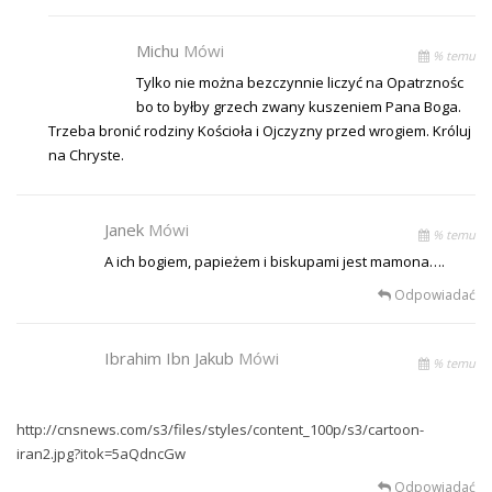
Michu
Mówi
% temu
Tylko nie można bezczynnie liczyć na Opatrznośc
bo to byłby grzech zwany kuszeniem Pana Boga.
Trzeba bronić rodziny Kościoła i Ojczyzny przed wrogiem. Króluj
na Chryste.
Janek
Mówi
% temu
A ich bogiem, papieżem i biskupami jest mamona….
Odpowiadać
Ibrahim Ibn Jakub
Mówi
% temu
http://cnsnews.com/s3/files/styles/content_100p/s3/cartoon-
iran2.jpg?itok=5aQdncGw
Odpowiadać