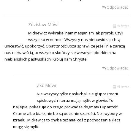
Odpowiadać
Zdzisław
Mówi
% temu
Mickiewicz wykrakał nam mesjanizm jak prorok. Czyli
wszystko w normie. Wszyscy nas nienawidzą i chcą
unicestwić, upokorzyć. Opatrzność Boża sprawi, że jeżeli nie zarażą
nas nienawiścią, to wszytko skończy się wesołym oberkiem na
niebiańskich pastwiskach. Króluj nam Chryste!
Odpowiadać
Zxc
Mówi
% temu
Nie wszyscy tylko nasłuchali sie głupot i teorii
spiskowych i teraz mają mętlik w głowie. To
najlepiej pokazuje do czego prowadzą dogmaty i upartość.
Czarne albo białe, nie bo są odcienie szarości. No i wybory w
Izraelu. Mickewicz to chyba też miał coś z pochodzenia:) lecz
mogę się mylić.