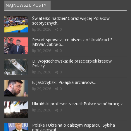
NAJNOWSZE POSTY
Światełko nadziei? Coraz więcej Polaków
sceptycznych…
lip 30, 2026
0
Resort sprawdzi, co piszesz o Ukraińcach?
MSWiA zabrało…
lip 30, 2026
0
D. Wojciechowska: Ile przecierpieli kresowi
Polacy,…
lip 29, 2026
0
Ł. Jastrzębski: Pułapka archiwów…
lip 29, 2026
0
Ukraiński profesor zarzucił Polsce współpracę z…
lip 25, 2026
0
Polska i Ukraina o dalszym wsparciu. Sybiha
podziękował…