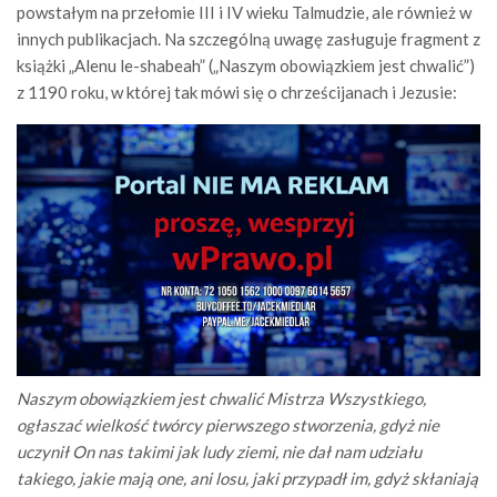
powstałym na przełomie III i IV wieku Talmudzie, ale również w
innych publikacjach. Na szczególną uwagę zasługuje fragment z
książki „Alenu le-shabeah” („Naszym obowiązkiem jest chwalić”)
z 1190 roku, w której tak mówi się o chrześcijanach i Jezusie:
Naszym obowiązkiem jest chwalić Mistrza Wszystkiego,
ogłaszać wielkość twórcy pierwszego stworzenia, gdyż nie
uczynił On nas takimi jak ludy ziemi, nie dał nam udziału
takiego, jakie mają one, ani losu, jaki przypadł im, gdyż skłaniają