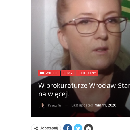
WIDEO
FILMY
FELIETONY
W prokuraturze Wrocław-Star
na więcej!
Last updated
mar 11, 2020
Przez %
Udostępnij