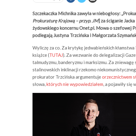
Szczekaczka Michnika zawyła w niebogłosy: „Prokur
Prokuraturę Krajową – przyp. JM
] za ściganie Jack
żydowskiego koncernu Onet.pl. Mowa o szefowej P
podlegają Justyna Trzcińska i Małgorzata Szymańska
Wyliczę za co. Za krytykę jedwabieńskich kłamstwa i
książce (
TUTAJ
). Za wezwanie do delegalizacji Gaz
talmudyzmu, banderyzmu i marksizmu. Za zniewagę
stalinowskich inklinacji rzekomo niekomunistyczneg
prokurator Trzcińska argumentuje
orzecznictwem s
słowa,
których nie wypowiedziałem
, a pojawiły się