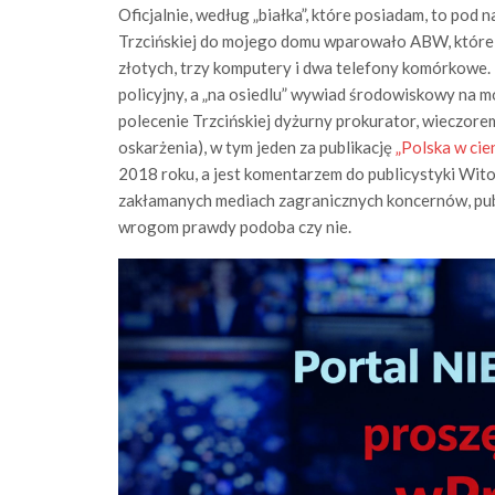
Oficjalnie, według „białka”, które posiadam, to pod 
Trzcińskiej do mojego domu wparowało ABW, które z
złotych, trzy komputery i dwa telefony komórkowe.
policyjny, a „na osiedlu” wywiad środowiskowy na 
polecenie Trzcińskiej dyżurny prokurator, wieczore
oskarżenia), w tym jeden za publikację
„Polska w cie
2018 roku, a jest komentarzem do publicystyki Wit
zakłamanych mediach zagranicznych koncernów, publik
wrogom prawdy podoba czy nie.