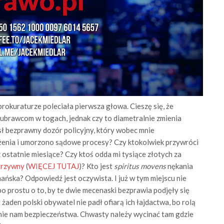
rokuraturze poleciała pierwsza głowa. Cieszę się, że
ubrawcom w togach, jednak czy to diametralnie zmienia
ósł bezprawny dozór policyjny, który wobec mnie
enia i umorzono sądowe procesy? Czy ktokolwiek przywróci
z ostatnie miesiące? Czy ktoś odda mi tysiące złotych za
grzywny
(
WIĘCEJ TUTAJ
)? Kto jest
spiritus movens
nękania
mańska? Odpowiedź jest oczywista. I już w tym miejscu nie
 po prostu o to, by te dwie mecenaski bezprawia podjęły się
żaden polski obywatel nie padł ofiarą ich łajdactwa, bo rolą
anie nam bezpieczeństwa. Chwasty należy wycinać tam gdzie