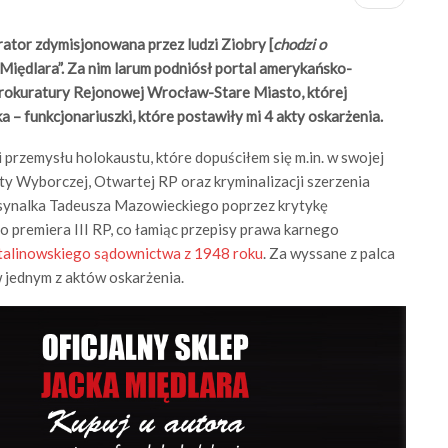
ator zdymisjonowana przez ludzi Ziobry [
chodzi o
a Międlara”. Za nim larum podniósł portal amerykańsko-
rokuratury Rejonowej Wrocław-Stare Miasto, której
 – funkcjonariuszki, które postawiły mi 4 akty oskarżenia.
 przemysłu holokaustu, które dopuściłem się m.in. w swojej
ety Wyborczej, Otwartej RP oraz kryminalizacji szerzenia
 synalka Tadeusza Mazowieckiego poprzez krytykę
o premiera III RP, co łamiąc przepisy prawa karnego
talinowskiego sądownictwa z 1948 roku
. Za wyssane z palca
 w jednym z aktów oskarżenia.