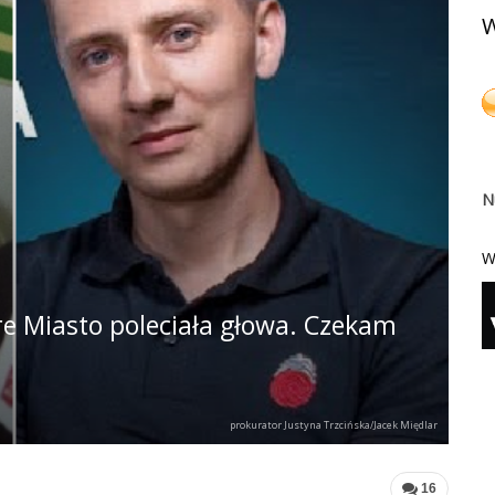
W
N
W
e Miasto poleciała głowa. Czekam
prokurator Justyna Trzcińska/Jacek Międlar
16