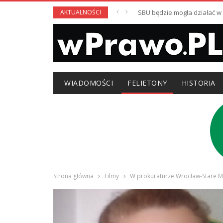
AKTUALNOŚCI
SBU będzie mogła działać 
WIADOMOŚCI
FELIETONY
HISTORIA
Strona główna
Filmy
W prokuraturze Wrocław-Stare Mi