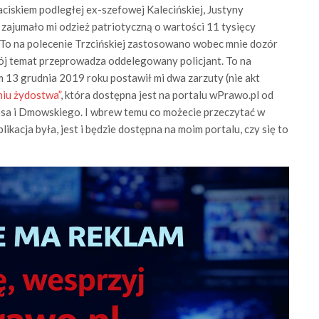
naciskiem podległej ex-szefowej Kalecińskiej, Justyny
ajumało mi odzież patriotyczną o wartości 11 tysięcy
 To na polecenie Trzcińskiej zastosowano wobec mnie dozór
mój temat przeprowadza oddelegowany policjant. To na
m 13 grudnia 2019 roku postawił mi dwa zarzuty (nie akt
niu żydostwa”
, która dostępna jest na portalu wPrawo.pl od
osa i Dmowskiego. I wbrew temu co możecie przeczytać w
acja była, jest i będzie dostępna na moim portalu, czy się to