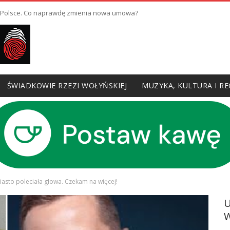
w Polsce. Co naprawdę zmienia nowa umowa?
ŚWIADKOWIE RZEZI WOŁYŃSKIEJ
MUZYKA, KULTURA I RE
asto poleciała głowa. Czekam na więcej!
W