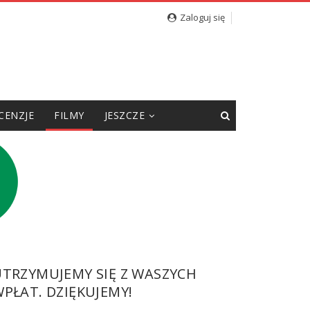
Zaloguj się
CENZJE
FILMY
JESZCZE
UTRZYMUJEMY SIĘ Z WASZYCH
PŁAT. DZIĘKUJEMY!