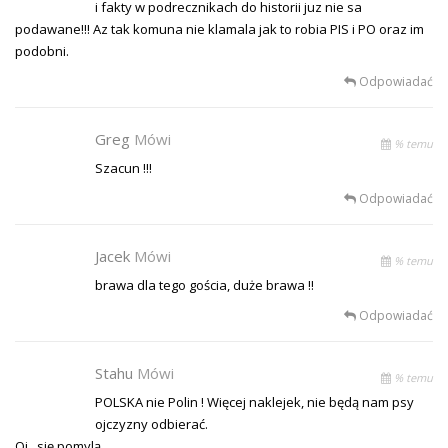
i fakty w podrecznikach do historii juz nie sa
podawane!!! Az tak komuna nie klamala jak to robia PIS i PO oraz im
podobni.
Odpowiadać
Greg
Mówi
% temu
Szacun !!!
Odpowiadać
Jacek
Mówi
% temu
brawa dla tego gościa, duże brawa !!
Odpowiadać
Stahu
Mówi
% temu
POLSKA nie Polin ! Więcej naklejek, nie będą nam psy
ojczyzny odbierać.
Oj , się pomylą ..