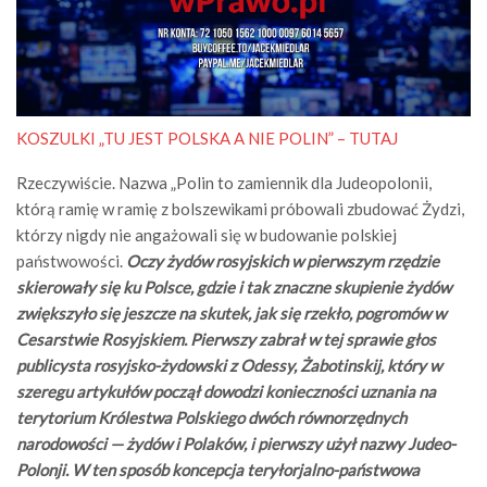
KOSZULKI „TU JEST POLSKA A NIE POLIN” – TUTAJ
Rzeczywiście. Nazwa „Polin to zamiennik dla Judeopolonii,
którą ramię w ramię z bolszewikami próbowali zbudować Żydzi,
którzy nigdy nie angażowali się w budowanie polskiej
państwowości.
Oczy żydów rosyjskich w pierwszym rzędzie
skierowały się ku Polsce, gdzie i tak znaczne skupienie żydów
zwiększyło się jeszcze na skutek, jak się rzekło, pogromów w
Cesarstwie Rosyjskiem. Pierwszy zabrał w tej sprawie głos
publicysta rosyjsko-żydowski z Odessy, Żabotinskij, który w
szeregu artykułów począł dowodzi konieczności uznania na
terytorium Królestwa Polskiego dwóch równorzędnych
narodowości — żydów i Polaków, i pierwszy użył nazwy Judeo-
Polonji. W ten sposób koncepcja teryłorjalno-państwowa