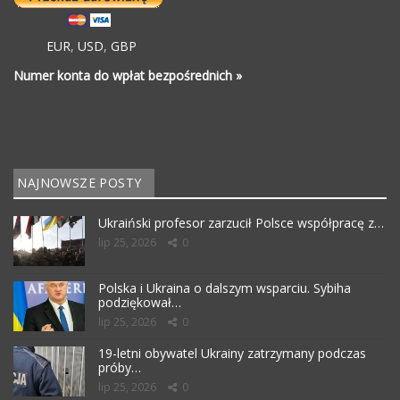
EUR
,
USD
,
GBP
Numer konta do wpłat bezpośrednich »
NAJNOWSZE POSTY
Ukraiński profesor zarzucił Polsce współpracę z…
lip 25, 2026
0
Polska i Ukraina o dalszym wsparciu. Sybiha
podziękował…
lip 25, 2026
0
19-letni obywatel Ukrainy zatrzymany podczas
próby…
lip 25, 2026
0