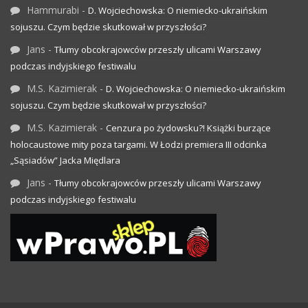
Hammurabi
-
D. Wojciechowska: O niemiecko-ukraińskim
sojuszu. Czym będzie skutkował w przyszłości?
Jans
-
Tłumy obcokrajowców przeszły ulicami Warszawy
podczas indyjskiego festiwalu
M.S. Kazimierak
-
D. Wojciechowska: O niemiecko-ukraińskim
sojuszu. Czym będzie skutkował w przyszłości?
M.S. Kazimierak
-
Cenzura po żydowsku?! Książki burzące
holocaustowe mity poza targami. W Łodzi premiera III odcinka
„Sąsiadów” Jacka Międlara
Jans
-
Tłumy obcokrajowców przeszły ulicami Warszawy
podczas indyjskiego festiwalu