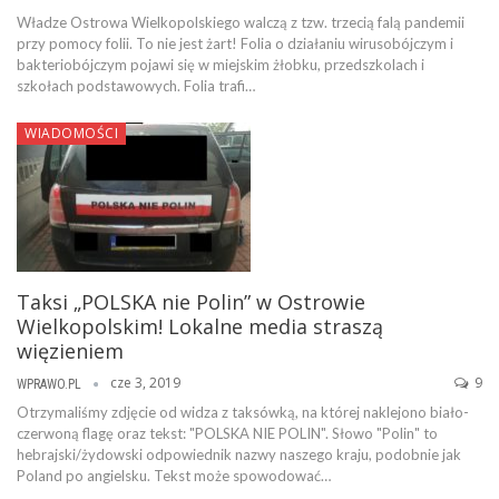
Władze Ostrowa Wielkopolskiego walczą z tzw. trzecią falą pandemii
przy pomocy folii. To nie jest żart! Folia o działaniu wirusobójczym i
bakteriobójczym pojawi się w miejskim żłobku, przedszkolach i
szkołach podstawowych. Folia trafi…
WIADOMOŚCI
Taksi „POLSKA nie Polin” w Ostrowie
Wielkopolskim! Lokalne media straszą
więzieniem
cze 3, 2019
9
WPRAWO.PL
Otrzymaliśmy zdjęcie od widza z taksówką, na której naklejono biało-
czerwoną flagę oraz tekst: "POLSKA NIE POLIN". Słowo "Polin" to
hebrajski/żydowski odpowiednik nazwy naszego kraju, podobnie jak
Poland po angielsku. Tekst może spowodować…