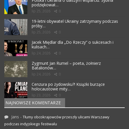
Polska i Ukraina o dalszym wsparciu. Sybiha
podziękował…
lip 25, 2026
0
19-letni obywatel Ukrainy zatrzymany podczas
próby…
lip 25, 2026
0
Jacek Międlar dla „Do Rzeczy” o sukcesach i
kulisach…
lip 24, 2026
0
Zygmunt Jan Rumel – poeta, żołnierz
Batalionów…
lip 24, 2026
0
Cenzura po żydowsku?! Książki burzące
holocaustowe mity…
lip 23, 2026
0
NAJNOWSZE KOMENTARZE
Jans
-
Tłumy obcokrajowców przeszły ulicami Warszawy
podczas indyjskiego festiwalu