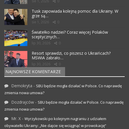
sie 1, 2026
0
Tusk zapowiada kolejną pomoc dla Ukrainy. W
grze są…
sie 1, 2026
0
Światełko nadziei? Coraz więcej Polaków
sceptycznych…
lip 30, 2026
0
Resort sprawdzi, co piszesz o Ukraińcach?
MSWiA zabrało…
lip 30, 2026
0
NAJNOWSZE KOMENTARZE
Demokryta
-
SBU będzie mogła działać w Polsce. Co naprawdę
zmienia nowa umowa?
Dozdrajców
-
SBU będzie mogła działać w Polsce. Co naprawdę
zmienia nowa umowa?
Mr. X
-
Wyrzykowski po kolejnym nagraniu z udziałem
obywatelki Ukrainy: „Nie dajcie się wciągnąć w prowokację”