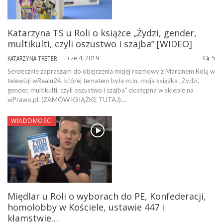
Katarzyna TS u Roli o książce „Żydzi, gender,
multikulti, czyli oszustwo i szajba” [WIDEO]
cze 4, 2019
5
KATARZYNA TRETER-SIERPIŃSKA
Serdecznie zapraszam do obejrzenia mojej rozmowy z Marcinem Rolą w
telewizji wRealu24, której tematem była m.in. moja książka „Żydzi,
gender, multikulti, czyli oszustwo i szajba” dostępna w sklepie na
wPrawo.pl. (ZAMÓW KSIĄŻKĘ TUTAJ).…
WIADOMOŚCI
Międlar u Roli o wyborach do PE, Konfederacji,
homolobby w Kościele, ustawie 447 i
kłamstwie…