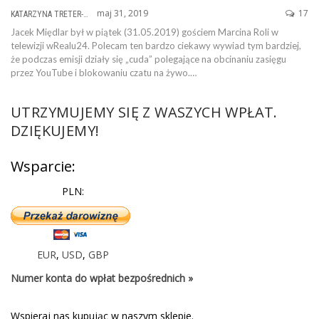
maj 31, 2019
17
KATARZYNA TRETER-SIERPIŃSKA
Jacek Międlar był w piątek (31.05.2019) gościem Marcina Roli w
telewizji wRealu24. Polecam ten bardzo ciekawy wywiad tym bardziej,
że podczas emisji działy się „cuda” polegające na obcinaniu zasięgu
przez YouTube i blokowaniu czatu na żywo.…
UTRZYMUJEMY SIĘ Z WASZYCH WPŁAT.
DZIĘKUJEMY!
Wsparcie:
PLN:
EUR
,
USD
,
GBP
Numer konta do wpłat bezpośrednich »
Wspieraj nas kupując w naszym sklepie.