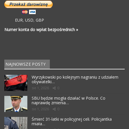
EUR
,
USD
,
GBP
Numer konta do wpłat bezpośrednich »
NAJNOWSZE POSTY
Wyrzykowski po kolejnym nagraniu z udziałem
obywatelki…
sie 1, 2026
0
SBU będzie mogła działać w Polsce. Co
naprawdę zmienia…
sie 1, 2026
0
Śmierć 31-latki w policyjnej celi. Policjantka
miała…