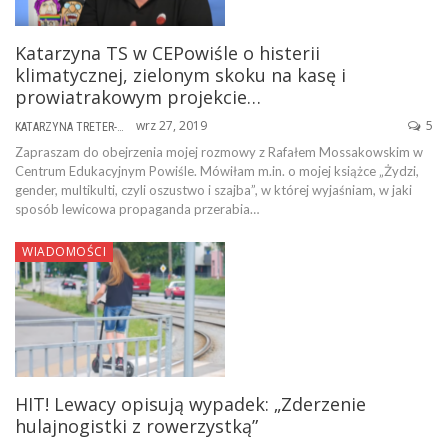
Katarzyna TS w CEPowiśle o histerii
klimatycznej, zielonym skoku na kasę i
prowiatrakowym projekcie…
wrz 27, 2019
5
KATARZYNA TRETER-SIERPIŃSKA
Zapraszam do obejrzenia mojej rozmowy z Rafałem Mossakowskim w
Centrum Edukacyjnym Powiśle. Mówiłam m.in. o mojej książce „Żydzi,
gender, multikulti, czyli oszustwo i szajba”, w której wyjaśniam, w jaki
sposób lewicowa propaganda przerabia…
WIADOMOŚCI
HIT! Lewacy opisują wypadek: „Zderzenie
hulajnogistki z rowerzystką”