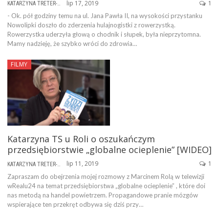
lip 17, 2019
1
KATARZYNA TRETER-SIERPIŃSKA
- Ok. pół godziny temu na ul. Jana Pawła II, na wysokości przystanku
Nowolipki doszło do zderzenia hulajnogistki z rowerzystką.
Rowerzystka uderzyła głową o chodnik i słupek, była nieprzytomna.
Mamy nadzieję, że szybko wróci do zdrowia…
FILMY
Katarzyna TS u Roli o oszukańczym
przedsiębiorstwie „globalne ocieplenie” [WIDEO]
lip 11, 2019
1
KATARZYNA TRETER-SIERPIŃSKA
Zapraszam do obejrzenia mojej rozmowy z Marcinem Rolą w telewizji
wRealu24 na temat przedsiębiorstwa „globalne ocieplenie” , które doi
nas metodą na handel powietrzem. Propagandowe pranie mózgów
wspierające ten przekręt odbywa się dziś przy…