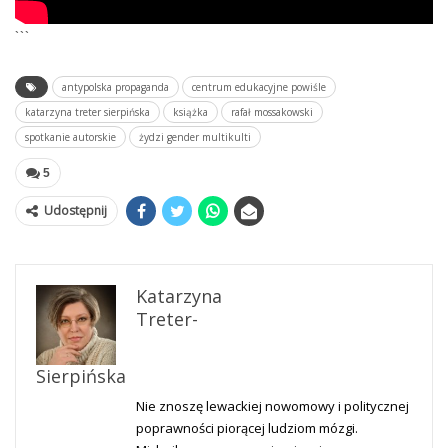
```
antypolska propaganda
centrum edukacyjne powiśle
katarzyna treter sierpińska
książka
rafał mossakowski
spotkanie autorskie
żydzi gender multikulti
5
Udostępnij
Katarzyna
Treter-
Sierpińska
Nie znoszę lewackiej nowomowy i politycznej
poprawności piorącej ludziom mózgi.