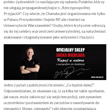
polsko-żydowskich i o nasilającym się nękaniu Polaków, którzy
nie ulegają propagandowej bajce o „Rzeczypospolitej
Przyjaciół”. Czy wiecie, że Chanuka jest organizowana nie tylko
w Pałacu Prezydenckim i Sejmie RP, ale również na
Uniwersytecie Warszawskim? Osoby, które krytycznie odnoszą
się do tej celebry w przestrzeni uniwersyteckiej, są natychmiast
atakowane i stygmatyzowane jako antysemici i faszyści.
Jedno z pytań z publiczności brzmiało: „Co będzie dalej?”.
Odpowiedziałam, że obawiam się, iż za kilka lat takie spotkanie,
jak nasze, może zakończyć się wejściem policji, zatrzymaniem
uczestników i postawieniem im zarzutów o nawoływanie do
nienawiści. Słowo „nienawiść” robi obecnie oszałamiającą