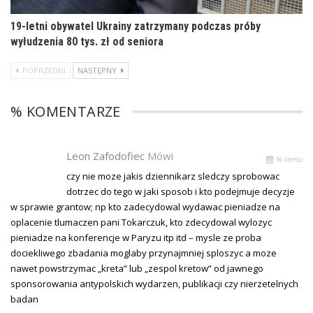
19-letni obywatel Ukrainy zatrzymany podczas próby
wyłudzenia 80 tys. zł od seniora
POPRZEDNI
NASTĘPNY
% KOMENTARZE
Leon Zafodofiec
Mówi
% temu
czy nie moze jakis dziennikarz sledczy sprobowac
dotrzec do tego w jaki sposob i kto podejmuje decyzje
w sprawie grantow; np kto zadecydowal wydawac pieniadze na
oplacenie tlumaczen pani Tokarczuk, kto zdecydowal wylozyc
pieniadze na konferencje w Paryzu itp itd – mysle ze proba
dociekliwego zbadania moglaby przynajmniej sploszyc a moze
nawet powstrzymac „kreta” lub „zespol kretow” od jawnego
sponsorowania antypolskich wydarzen, publikacji czy nierzetelnych
badan