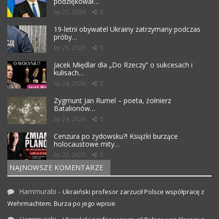
podziękował…
lip 25, 2026
0
19-letni obywatel Ukrainy zatrzymany podczas
próby…
lip 25, 2026
0
Jacek Międlar dla „Do Rzeczy” o sukcesach i
kulisach…
lip 24, 2026
0
Zygmunt Jan Rumel – poeta, żołnierz
Batalionów…
lip 24, 2026
0
Cenzura po żydowsku?! Książki burzące
holocaustowe mity…
lip 23, 2026
0
NAJNOWSZE KOMENTARZE
Hammurabi
-
Ukraiński profesor zarzucił Polsce współpracę z
Wehrmachtem. Burza po jego wpisie