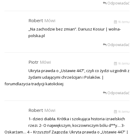
Odpowiadać
Robert
Mówi
% temu
,,Na zachodzie bez zmian”. Dariusz Kosiur | wolna-
polska.pl
Odpowiadać
Piotr
Mówi
% temu
Ukryta prawda o „Ustawie 447”, czyli co żydzi uzgodnili z
żydami udającymi chrześcijan i Polaków. |
forumdlazycia tradycji katolickiej
Odpowiadać
Robert
Mówi
% temu
1- dzieci diabła. Krótka i szokująca historia izraelskich
rzezi. 2- O największym, koczowniczym bólu d**y… 3-
Oskarżam… 4 – Krzysztof Zagozda: Ukryta prawda o „Ustawie 447” |