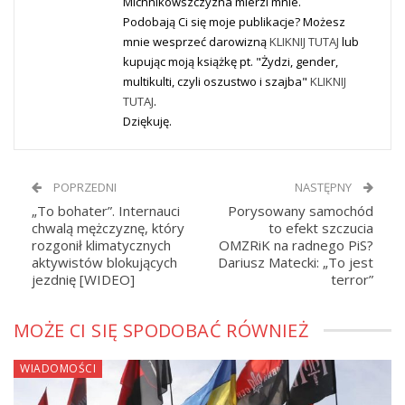
Michnikowszczyzna mierzi mnie.
Podobają Ci się moje publikacje? Możesz
mnie wesprzeć darowizną
KLIKNIJ TUTAJ
lub
kupując moją książkę pt. "Żydzi, gender,
multikulti, czyli oszustwo i szajba"
KLIKNIJ
TUTAJ
.
Dziękuję.
POPRZEDNI
NASTĘPNY
„To bohater”. Internauci
Porysowany samochód
chwalą mężczyznę, który
to efekt szczucia
rozgonił klimatycznych
OMZRiK na radnego PiS?
aktywistów blokujących
Dariusz Matecki: „To jest
jezdnię [WIDEO]
terror”
MOŻE CI SIĘ SPODOBAĆ RÓWNIEŻ
WIADOMOŚCI