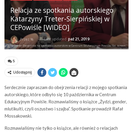
Relacja ze spotkania autorskiego
Katarzyny Treter-Sierpińskiej w
CEPowiśle [WIDEO]
Last updated
paź 21, 2019
Przez %
Katarzyna Treter Sierpińska na spotkaniu autorskim w Centrum Edukacyjnym Powiśle/ fot. screen
5
Udostępnij
Serdecznie zapraszam do obejrzenia relacji z mojego spotkania
autorskiego, które odbyło się 10 października w Centrum
Edukacyjnym Powiśle. Rozmawialiśmy o książce „Żydzi, gender,
mlutikulti, czyli oszustwo i szajba”. Spotkanie prowadził Rafał
Mossakowski.
Rozmawialiśmy nie tylko o książce, ale również o relacjach