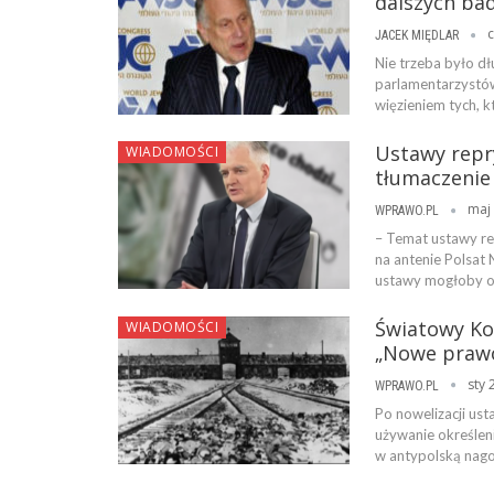
dalszych ba
c
JACEK MIĘDLAR
Nie trzeba było d
parlamentarzystów 
więzieniem tych, 
Ustawy repry
WIADOMOŚCI
tłumaczenie
maj 
WPRAWO.PL
– Temat ustawy re
na antenie Polsat
ustawy mogłoby ok
Światowy Ko
WIADOMOŚCI
„Nowe prawo 
sty 
WPRAWO.PL
Po nowelizacji ust
używanie określenia
w antypolską nag