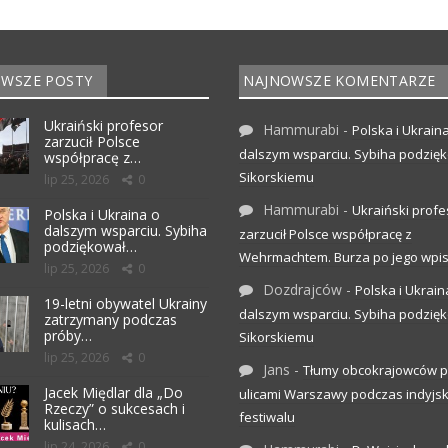
WSZE POSTY
NAJNOWSZE KOMENTARZE
Ukraiński profesor
Hammurabi
-
Polska i Ukrain
zarzucił Polsce
dalszym wsparciu. Sybiha podzię
współpracę z…
Sikorskiemu
lip 25, 2026
0
Hammurabi
-
Ukraiński profe
Polska i Ukraina o
dalszym wsparciu. Sybiha
zarzucił Polsce współpracę z
podziękował…
Wehrmachtem. Burza po jego wpis
lip 25, 2026
0
Dozdrajców
-
Polska i Ukrain
19-letni obywatel Ukrainy
dalszym wsparciu. Sybiha podzię
zatrzymany podczas
próby…
Sikorskiemu
lip 25, 2026
0
Jans
-
Tłumy obcokrajowców p
Jacek Międlar dla „Do
ulicami Warszawy podczas indyjs
Rzeczy” o sukcesach i
festiwalu
kulisach…
lip 24, 2026
0