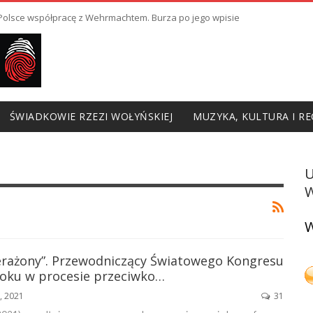
ł Polsce współpracę z Wehrmachtem. Burza po jego wpisie
ŚWIADKOWIE RZEZI WOŁYŃSKIEJ
MUZYKA, KULTURA I RE
W
W
erażony”. Przewodniczący Światowego Kongresu
oku w procesie przeciwko…
9, 2021
31