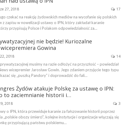
dań nad ustawą o IPN
ze 27, 2018
17
ługo czekać na reakcję żydowskich mediów na wycofanie się polskich
z zapisu w nowelizacji ustawy o IPN, który zakładał karanie
którzy przypisują Polsce i Polakom odpowiedzialność za…
watyzacyjnej nie będzie! Kuriozalne
 wicepremiera Gowina
22, 2018
14
prywatyzacyjnej musimy na razie odłożyć na przyszłość – powiedział
 News wicepremier Jarosław Gowin. Jego zdaniem przyjęcie tego typu
azać się „puszką Pandory” i doprowadzić do fali…
ngres Żydów atakuje Polskę za ustawę o IPN:
to zaciemnianie historii i…
29, 2018
3
awy o IPN, która przewiduje karanie za fałszowanie historii poprzez
 „polskie obozy śmierci”, kolejne instytucje i organizacje włączają się
onkę przypisującą państwu polskiemu…