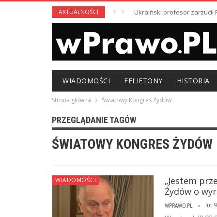
AKTUALNOŚCI
Ukraiński profesor zarzuci
WIADOMOŚCI
FELIETONY
HISTORIA
Strona główna
Światowy Kongres Żydów
PRZEGLĄDANIE TAGÓW
ŚWIATOWY KONGRES ŻYDÓW
„Jestem prz
WIADOMOŚCI
Żydów o wyr
lut 
WPRAWO.PL