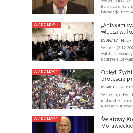
We wtorek (9.02.
Barbarze Engelking
informacje” na tem
„Antysemityz
WIADOMOŚCI
włącza walk
KATARZYNA TRETER-SIERPI
W środę (2.12.2020
walki z antysemity
podkreśla, że ​​w
Obłęd! Żydz
WIADOMOŚCI
proteście p
sie 
WPRAWO.PL
W sobotę odbył si
pod pretekstem pa
Niemiec, wskazywa
Światowy Ko
WIADOMOŚCI
Morawieckie