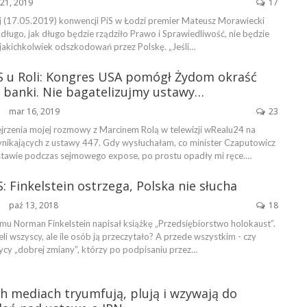
21, 2019
17
 (17.05.2019) konwencji PiS w Łodzi premier Mateusz Morawiecki
 długo, jak długo będzie rządziło Prawo i Sprawiedliwość, nie będzie
jakichkolwiek odszkodowań przez Polskę. „Jeśli…
S u Roli: Kongres USA pomógł Żydom okraść
e banki. Nie bagatelizujmy ustawy…
mar 16, 2019
23
ŃSKA
rzenia mojej rozmowy z Marcinem Rolą w telewizji wRealu24 na
nikających z ustawy 447. Gdy wysłuchałam, co minister Czaputowicz
ustawie podczas sejmowego expose, po prostu opadły mi ręce.…
: Finkelstein ostrzega, Polska nie słucha
paź 13, 2018
18
ŃSKA
mu Norman Finkelstein napisał książkę „Przedsiębiorstwo holokaust”.
eli wszyscy, ale ile osób ją przeczytało? A przede wszystkim - czy
itycy „dobrej zmiany”, którzy po podpisaniu przez…
h mediach tryumfują, plują i wzywają do