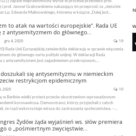
2021) zapadł nieprawomocny wyrok w procesie przeciwko prof.
 i prof. Janowi Grabowskiemu nakazujący im przeprosić za „nieścisłe
N
at ś.p. Edwarda Malinowskiego, któremu w książce „Dalej jest…
m to atak na wartości europejskie”. Rada UE
W
ę z antysemityzmem do głównego…
gru 4, 2020
19
ŃSKA
) Rada Unii Europejskiej zatwierdziła deklarację w sprawie włączenia
zmem do głównego nurtu polityki unijnej. W deklaracji Rada
alka z antysemityzmem jest zagadnieniem przekrojowym,…
i doszukali się antysemityzmu w niemieckim
rzeciw restrykcjom epidemicznym
4, 2020
10
ę w Berlinie wielki protest przeciw obostrzeniom wprowadzonym
ndemii koronawirusa. Demonstranci, którzy przyjechali z całych
li, że rząd wykorzystuje wirusa do zastraszania społeczeństwa. –…
ngres Żydów żąda wyjaśnień ws. słów premiera
go o „pośmiertnym zwycięstwie…