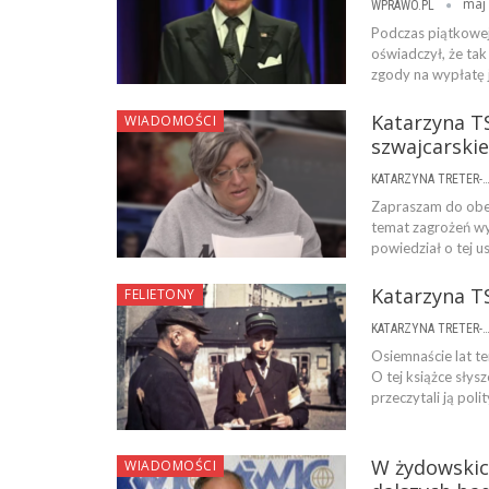
maj 
WPRAWO.PL
Podczas piątkowej
oświadczył, że tak
zgody na wypłatę 
Katarzyna T
WIADOMOŚCI
szwajcarski
KATARZYNA TRETER-SIERPI
Zapraszam do obej
temat zagrożeń wy
powiedział o tej 
Katarzyna TS
FELIETONY
KATARZYNA TRETER-SIERPI
Osiemnaście lat te
O tej książce słysz
przeczytali ją pol
W żydowskic
WIADOMOŚCI