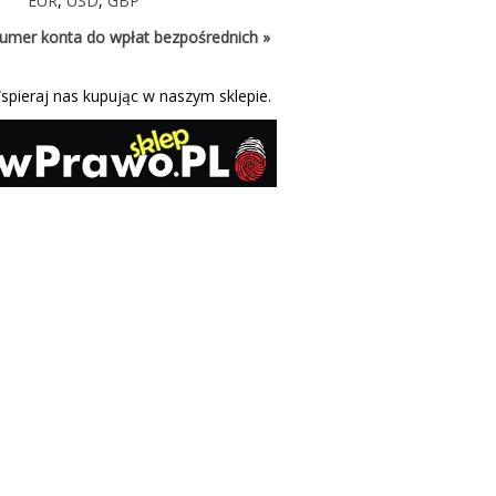
EUR
,
USD
,
GBP
umer konta do wpłat bezpośrednich »
spieraj nas kupując w naszym sklepie.