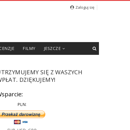
Zaloguj się
CENZJE
FILMY
JESZCZE
UTRZYMUJEMY SIĘ Z WASZYCH
PŁAT. DZIĘKUJEMY!
sparcie:
PLN: