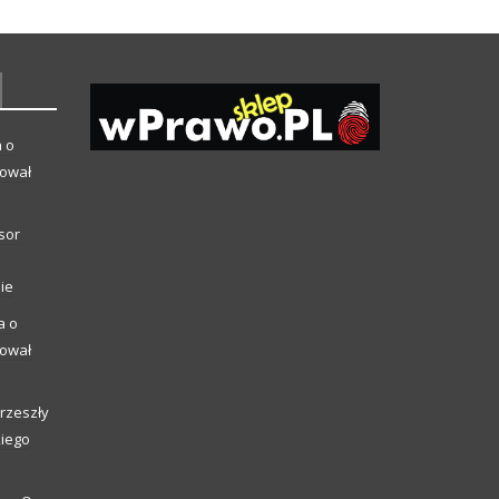
a o
kował
sor
ie
a o
kował
rzeszły
kiego