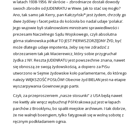
w latach 1938-1956. W skrócie – zbrodniarze dostali dowody
swoich zbrodni od JUDENRATU w Wwie. Jak to stać się mogło?
Ano, tak samo jak Kerry, pan Kałczyński* jest żydem, chrzciły go
dwie żydówy i facet pełza do kościoła bo nadal udaje 'polaka’.
Jego wujowie byli stalinowskimi ministrami sprawiedliwości i
prezesami Naczelnego Sądu Wojskowego, czyli absolutna
górna stalinowska półka! TO JEST PIERWSZORZĘDNY ŻYD, być
może dlatego udaje impotenta, żeby się nie zdradzić z
obrzezaniem tak jak Macierewicz, który sobie przygruchał
żydka z NY. Reszta JUDENRATU jest powszechnie znana, nawet
się obnoszą ze swoją żydowskością, a dopiero za PiSu
utworzono w Sejmie żydowskie koło parlamentarne, do którego
należy WIĘKSZOŚĆ POSŁÓW! Obecnie żyd BIELAN jest na etapie
wyszarpywania Gowinowi jego partii.
Czyli, za przeproszeniem „nasze stosunki” z USA będą nawet
nie kwitły ale wręcz wybuchną! Pół Krakowa już jest w łapach
parchów z Brooklynu, bo spalili miejskie archiwum. I tak dobrze,
że nie walnęli boeingiem, tylko fatygowali się w wolną sobotę z
ręcznym podkładaniem ognia.