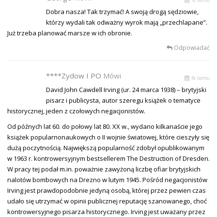
Dobra nasza! Tak trzymać! A swoją drogą sędziowie,
którzy wydali tak odważny wyrok mają „przechlapane”.
Już trzeba planować marsze w ich obronie.
Odpowiadać
****zydow I PO
Mówi
% temu
David John Cawdell Irving (ur. 24 marca 1938) – brytyjski
pisarz i publicysta, autor szeregu książek o tematyce
historycznej, jeden z czołowych negacjonistów.
Od późnych lat 60. do połowy lat 80. XX w., wydano kilkanaście jego
książek popularnonaukowych o II wojnie światowej, które cieszyły się
dużą poczytnością. Największą popularność zdobył opublikowanym
w 1963 r. kontrowersyjnym bestsellerem The Destruction of Dresden.
W pracy tej podał m.in. poważnie zawyżoną liczbę ofiar brytyjskich
nalotów bombowych na Drezno w lutym 1945. Pośród negacjonistów
Irving jest prawdopodobnie jedyną osobą, której przez pewien czas
udało się utrzymać w opinii publicznej reputację szanowanego, choć
kontrowersyjnego pisarza historycznego. Irving jest uważany przez