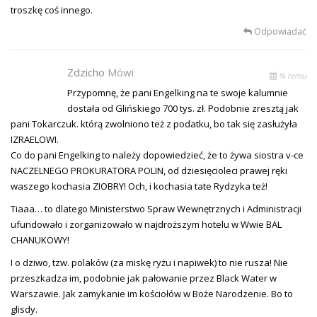
troszkę coś innego.
Odpowiadać
Zdzicho
Mówi
% temu
Przypomnę, że pani Engelking na te swoje kalumnie
dostała od Glińskiego 700 tys. zł. Podobnie zresztą jak
pani Tokarczuk. którą zwolniono też z podatku, bo tak się zasłużyła
IZRAELOWI.
Co do pani Engelking to należy dopowiedzieć, że to żywa siostra v-ce
NACZELNEGO PROKURATORA POLIN, od dziesięcioleci prawej ręki
waszego kochasia ZIOBRY! Och, i kochasia tate Rydzyka też!
Tiaaa… to dlatego Ministerstwo Spraw Wewnętrznych i Administracji
ufundowało i zorganizowało w najdroższym hotelu w Wwie BAL
CHANUKOWY!
I o dziwo, tzw. polaków (za miskę ryżu i napiwek) to nie rusza! Nie
przeszkadza im, podobnie jak pałowanie przez Black Water w
Warszawie. Jak zamykanie im kościołów w Boże Narodzenie. Bo to
glisdy.