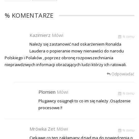
% KOMENTARZE
Kazimierz
Mówi
% temu
Należy się zastanowić nad oskarżeniem Ronalda
Laudera o popieranie mowy nienawiści do narodu
Polskiego i Polaków , poprzez obronę rozpowszechniania
nieprawdziwych informacji obrażających ludzi którzy ich ratowali.
Odpowiadać
Plomien
Mówi
% temu
Plugawcy osiągnęli to co im się należy .Osądzenie
procesowe.!!
Mrówka Zet
Mówi
% temu
Ciekawe co ten zakłamany dziad ma do powiedzenia o