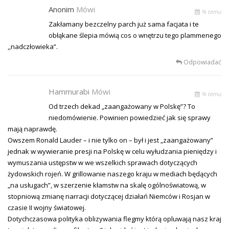
Anonim
Mówi
% temu
Zakłamany bezczelny parch już sama facjata i te
obłąkane ślepia mówią cos o wnętrzu tego plammenego
,,nadczłowieka”.
Odpowiadać
Hammurabi
Mówi
% temu
Od trzech dekad „zaangażowany w Polskę”? To
niedomówienie. Powinien powiedzieć jak się sprawy
mają naprawdę.
Owszem Ronald Lauder – i nie tylko on – był i jest „zaangażowany”
jednak w wywieranie presji na Polskę w celu wyłudzania pieniędzy i
wymuszania ustępstw w we wszelkich sprawach dotyczących
żydowskich rojeń. W grillowanie naszego kraju w mediach będących
„na usługach”, w szerzenie kłamstw na skalę ogólnoświatową, w
stopniową zmianę narracji dotyczącej działań Niemców i Rosjan w
czasie II wojny światowej.
Dotychczasowa polityka oblizywania flegmy którą opluwają nasz kraj