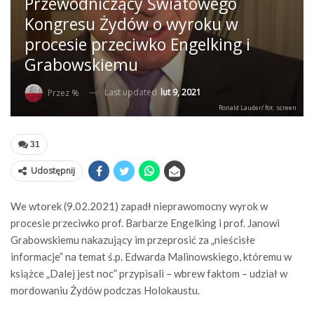
Przewodniczący Światowego
Kongresu Żydów o wyroku w
procesie przeciwko Engelking i
Grabowskiemu
Last updated
lut 9, 2021
Przez %
Ronald Lauder/ fot. screen
31
Udostępnij
We wtorek (9.02.2021) zapadł nieprawomocny wyrok w
procesie przeciwko prof. Barbarze Engelking i prof. Janowi
Grabowskiemu nakazujący im przeprosić za „nieścisłe
informacje” na temat ś.p. Edwarda Malinowskiego, któremu w
książce „Dalej jest noc” przypisali – wbrew faktom – udział w
mordowaniu Żydów podczas Holokaustu.