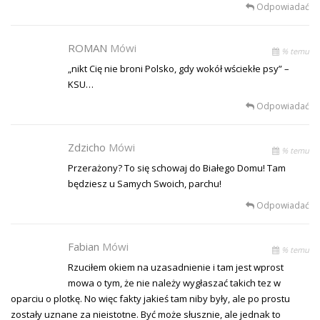
Odpowiadać
ROMAN
Mówi
% temu
„nikt Cię nie broni Polsko, gdy wokół wściekłe psy” –
KSU…
Odpowiadać
Zdzicho
Mówi
% temu
Przerażony? To się schowaj do Białego Domu! Tam
będziesz u Samych Swoich, parchu!
Odpowiadać
Fabian
Mówi
% temu
Rzuciłem okiem na uzasadnienie i tam jest wprost
mowa o tym, że nie należy wygłaszać takich tez w
oparciu o plotkę. No więc fakty jakieś tam niby były, ale po prostu
zostały uznane za nieistotne. Być może słusznie, ale jednak to