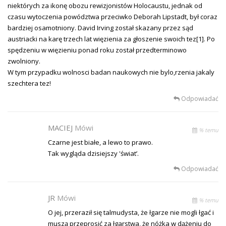
niektórych za ikonę obozu rewizjonistów Holocaustu, jednak od
czasu wytoczenia powództwa przeciwko Deborah Lipstadt, był coraz
bardziej osamotniony. David Irving został skazany przez sąd
austriacki na karę trzech lat więzienia za głoszenie swoich tez[1]. Po
spędzeniu w więzieniu ponad roku został przedterminowo
zwolniony.
W tym przypadku wolnosci badan naukowych nie bylo,rzenia jakaly
szechtera tez!
Odpowiadać
MACIEJ
Mówi
% temu
Czarne jest białe, a lewo to prawo.
Tak wygląda dzisiejszy 'świat’.
Odpowiadać
JR
Mówi
% temu
O jej, przeraził się talmudysta, że łgarze nie mogli łgać i
muszą przeprosić za łgarstwa, że nóżka w dążeniu do