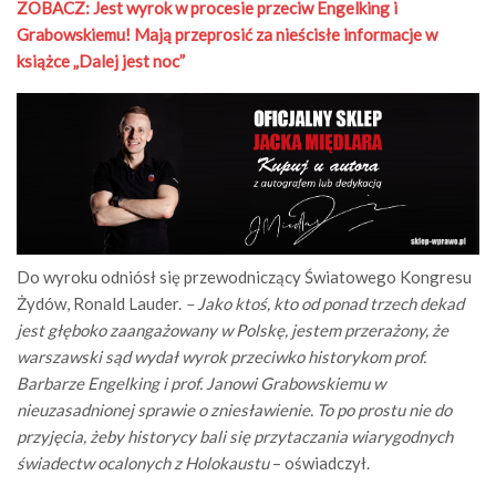
ZOBACZ: Jest wyrok w procesie przeciw Engelking i
Grabowskiemu! Mają przeprosić za nieścisłe informacje w
książce „Dalej jest noc”
Do wyroku odniósł się przewodniczący Światowego Kongresu
Żydów, Ronald Lauder.
– Jako ktoś, kto od ponad trzech dekad
jest głęboko zaangażowany w Polskę, jestem przerażony, że
warszawski sąd wydał wyrok przeciwko historykom prof.
Barbarze Engelking i prof. Janowi Grabowskiemu w
nieuzasadnionej sprawie o zniesławienie. To po prostu nie do
przyjęcia, żeby historycy bali się przytaczania wiarygodnych
świadectw ocalonych z Holokaustu
– oświadczył.