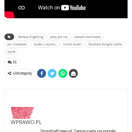
```
Barbara Engelking
dalej jest noc
edward malinowski
Jan Grabowski
lauder o wyroku
ronald lauder
Światowy Kongres Żydów
wyrok
31
Udostępnij
WPRAWO.PL
Zespół wPrawo.pl. Zapraszamy na portale