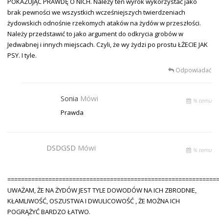
POKAZUJĄC PRAWDĘ O NICH. Należy ten wyrok wykorzystać jako
brak pewności we wszystkich wcześniejszych twierdzeniach
żydowskich odnośnie rzekomych ataków na żydów w przeszłości.
Należy przedstawić to jako argument do odkrycia grobów w
Jedwabnej i innych miejscach. Czyli, że wy żydzi po prostu ŁŻECIE JAK
PSY. I tyle.
Odpowiadać
Sonia
Mówi
% temu
Prawda
DSDGSD
Mówi
% temu
=============================================================
UWAŻAM, ŻE NA ŻYDÓW JEST TYLE DOWODÓW NA ICH ZBRODNIE,
KŁAMLIWOŚĆ, OSZUSTWA I DWULICOWOŚĆ , ŻE MOŻNA ICH
POGRĄŻYĆ BARDZO ŁATWO.