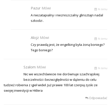
Pazur
Mówi
% temu
A niezatapialny i niezniszczalny glinsztajn nadal
szkodzi .
Alojz
Mówi
% temu
Czy prawdą jest, że engelking była żoną boniego?
Tego boniego?
Szalom
Mówi
% temu
Nic we wszechświecie nie dorównuje szachrajskiej
bezczelności i bezwzględności w dążeniu do celu
tudzież robienia z igieł wideł. Już prawie 100 lat czerpią zyski ze
swojej inwestycji w Hitlera
Odpowiadać