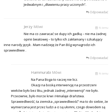
Jedwabnym i „dławieniu pracy uczonych”.
Odpowiadać
Jerzy
Mówi
% temu
Nie ma co zawracać se dupy ich gadką – nie ma żadnej
opinii światowej – to tylko ich zakłamany i szkalujący
inne narody język . Mam nadzieję że Pan Bóg wynagrodzi ich
sprawiedliwie .
Odpowiadać
Hammurabi
Mówi
% temu
Na Pana Boga to raczej nie licz.
Okazji na boską interwencję na przestrzeni
wieków było bez liku, jednak żadnej „interwencji” nie było.
Przeciwnie, było morze krwi i Himalaje draństwa.
Sprawiedliwość, ta ziemska „sprawiedliwość” ma to do siebie, że
wymierzana jest przez ludzi a ci są ułomni, czego dowodem są