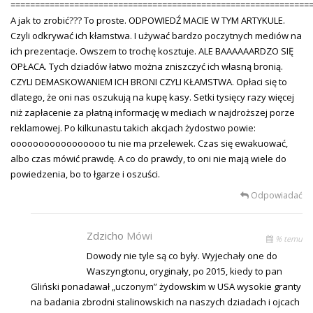
=============================================================
A jak to zrobić??? To proste. ODPOWIEDŹ MACIE W TYM ARTYKULE.
Czyli odkrywać ich kłamstwa. I używać bardzo poczytnych mediów na
ich prezentacje. Owszem to trochę kosztuje. ALE BAAAAAARDZO SIĘ
OPŁACA. Tych dziadów łatwo można zniszczyć ich własną bronią.
CZYLI DEMASKOWANIEM ICH BRONI CZYLI KŁAMSTWA. Opłaci się to
dlatego, że oni nas oszukują na kupę kasy. Setki tysięcy razy więcej
niż zapłacenie za płatną informację w mediach w najdroższej porze
reklamowej. Po kilkunastu takich akcjach żydostwo powie:
ooooooooooooooooo tu nie ma przelewek. Czas się ewakuować,
albo czas mówić prawdę. A co do prawdy, to oni nie mają wiele do
powiedzenia, bo to łgarze i oszuści.
Odpowiadać
Zdzicho
Mówi
% temu
Dowody nie tyle są co były. Wyjechały one do
Waszyngtonu, oryginały, po 2015, kiedy to pan
Gliński ponadawał „uczonym” żydowskim w USA wysokie granty
na badania zbrodni stalinowskich na naszych dziadach i ojcach