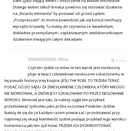
sami Żydzi siejący śmierć i zniszczenie na Bliskim Wschodzie.
Dlatego wobec takich kreatur powinno się stosować działania
na „Ricardo Klementa” by postawić ich przed sądem.
„Przepraszam”, to można powiedzieć jak się komuś niechcący
wyrządzi krzywdę. Tu mamy do czynienia ze świadomym,
dokładnie przemyślanym i zaplanowanym, wielokierunkowym
działaniem trwającym całymi dekadami.
SDGFDSGSDG
Mówi
% temu
Czyli ten żydek co mówi że ten wyrok jest niesłuszny
pluje w twarz człowiekowi niesłusznie oskarżonemu w
tej pseudo historycznej książce. JEŚLI TAK ROBI, TO TRZEBA TERAZ
PODAĆ GO DO SĄDU ZA ZNIESŁAWIENIE CZŁOWIEKA, KTÓRY NIKOGO
NIE MORDOWAŁ, A ZNÓW JEST SZKALOWANY PO PRZEZ NEGOWANIE
WYROKU. Wniosek jest taki, że należy ciągle ten przykład
przedstawiać żydostwu jako próba oszustwa Polaków i żydów.
Należy ile się da za każdym razem powtarzać i przedstawiać przy
najmniejszej okazji kłamliwość żydów podając przykład tego wyroku i
komentarza jaki ten żyd mówi. TRZEBA ICH DYSKREDYTOWAĆ