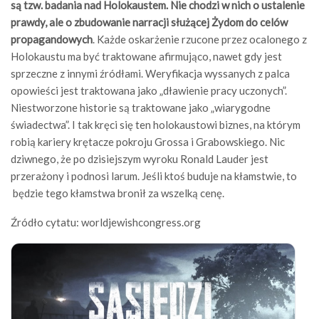
są tzw. badania nad Holokaustem. Nie chodzi w nich o ustalenie
prawdy, ale o zbudowanie narracji służącej Żydom do celów
propagandowych
. Każde oskarżenie rzucone przez ocalonego z
Holokaustu ma być traktowane afirmująco, nawet gdy jest
sprzeczne z innymi źródłami. Weryfikacja wyssanych z palca
opowieści jest traktowana jako „dławienie pracy uczonych”.
Niestworzone historie są traktowane jako „wiarygodne
świadectwa”. I tak kręci się ten holokaustowi biznes, na którym
robią kariery krętacze pokroju Grossa i Grabowskiego. Nic
dziwnego, że po dzisiejszym wyroku Ronald Lauder jest
przerażony i podnosi larum. Jeśli ktoś buduje na kłamstwie, to
będzie tego kłamstwa bronił za wszelką cenę.
Źródło cytatu: worldjewishcongress.org