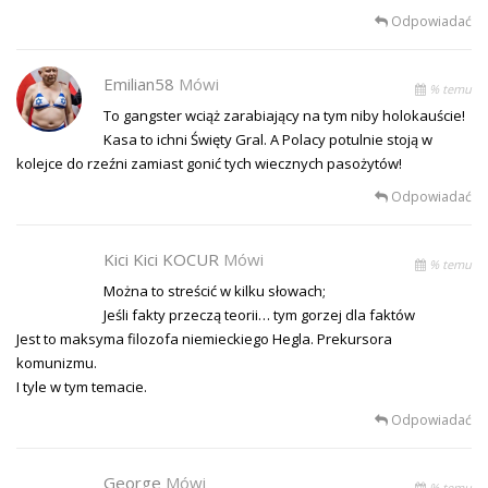
Odpowiadać
Emilian58
Mówi
% temu
To gangster wciąż zarabiający na tym niby holokauście!
Kasa to ichni Święty Gral. A Polacy potulnie stoją w
kolejce do rzeźni zamiast gonić tych wiecznych pasożytów!
Odpowiadać
Kici Kici KOCUR
Mówi
% temu
Można to streścić w kilku słowach;
Jeśli fakty przeczą teorii… tym gorzej dla faktów
Jest to maksyma filozofa niemieckiego Hegla. Prekursora
komunizmu.
I tyle w tym temacie.
Odpowiadać
George
Mówi
% temu