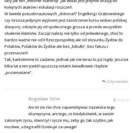
tacy jak ten „milioner filantrop” jak widać jest jedynie okazją do
kolejnych ataków i eskalacji roszczeń.
W świetle pseudonaukowych „dokonań” Engelking i Grabowskiego
czy Grossa jedynym wyjściem jest zaostrzenie kursu wobec polskiej
diaspory, odcięcie jej od społecznego grosza a przede wszystkim
obalenie kłamstw. Zacząć należy nie tylko od Jedwabnego, choć to
bardzo ważne nie od II Rzeczpospolitej ale od stosunku Żydów do
Polaków, Polaków do Żydów ale bez „bibułki”, bez fałszu i
przeinaczeń!
Tak, karkołomne to zadanie, jednak jak nie teraz to już nigdy. Jeszcze
kilka lat a ten padół opuszczą ostatni świadkowie i będzie
„pozamiatane”.
Odpowiadać
Boguslaw
Mówi
% temu
Ani mi sie nie chce zapamietywac nazwiska tego
skurwysyna, ani tego, co kiedykolwiek, w swoim
zalosnym zyciu, stworzyl i zycze mu, zeby go, tak szybko, jak
mozliwe, szlag trafil! Dziekuje za uwage!