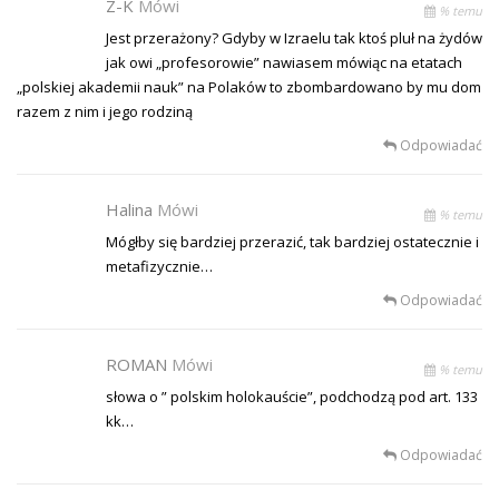
Z-K
Mówi
% temu
Jest przerażony? Gdyby w Izraelu tak ktoś pluł na żydów
jak owi „profesorowie” nawiasem mówiąc na etatach
„polskiej akademii nauk” na Polaków to zbombardowano by mu dom
razem z nim i jego rodziną
Odpowiadać
Halina
Mówi
% temu
Mógłby się bardziej przerazić, tak bardziej ostatecznie i
metafizycznie…
Odpowiadać
ROMAN
Mówi
% temu
słowa o ” polskim holokauście”, podchodzą pod art. 133
kk…
Odpowiadać