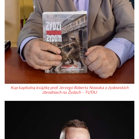
Kup kapitalną książkę prof. Jerzego Roberta Nowaka o żydowskich
zbrodniach na Żydach – TUTAJ