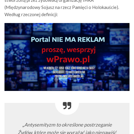
stworzoną przez żydowską organizację IHRA
(Międzynarodowy Sojusz na rzecz Pamięci o Holokauście).
Według rzeczonej definicji:
„
Antysemityzm to określone postrzeganie
Żydów, które może się wyrażać jako nienawiść