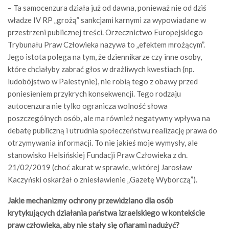
– Ta samocenzura działa już od dawna, ponieważ nie od dziś
władze IV RP „grożą” sankcjami karnymi za wypowiadane w
przestrzeni publicznej treści. Orzecznictwo Europejskiego
Trybunału Praw Człowieka nazywa to „efektem mrożącym”.
Jego istota polega na tym, że dziennikarze czy inne osoby,
które chciałyby zabrać głos w drażliwych kwestiach (np.
ludobójstwo w Palestynie), nie robią tego z obawy przed
poniesieniem przykrych konsekwencji. Tego rodzaju
autocenzura nie tylko ogranicza wolność słowa
poszczególnych osób, ale ma również negatywny wpływa na
debatę publiczną i utrudnia społeczeństwu realizację prawa do
otrzymywania informacji. To nie jakieś moje wymysły, ale
stanowisko Helsińskiej Fundacji Praw Człowieka z dn.
21/02/2019 (choć akurat w sprawie, w której Jarosław
Kaczyński oskarżał o zniesławienie „Gazetę Wyborczą”).
Jakie mechanizmy ochrony przewidziano dla osób
krytykujących działania państwa izraelskiego w kontekście
praw człowieka, aby nie stały się ofiarami nadużyć?