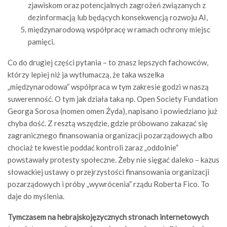
zjawiskom oraz potencjalnych zagrożeń związanych z
dezinformacją lub będących konsekwencją rozwoju AI,
międzynarodową współpracę w ramach ochrony miejsc
pamięci.
Co do drugiej części pytania – to znasz lepszych fachowców,
którzy lepiej niż ja wytłumaczą, że taka wszelka
„międzynarodowa” współpraca w tym zakresie godzi w naszą
suwerenność. O tym jak działa taka np. Open Society Fundation
Georga Sorosa (nomen omen Żyda), napisano i powiedziano już
chyba dość. Z resztą wszędzie, gdzie próbowano zakazać się
zagranicznego finansowania organizacji pozarządowych albo
chociaż te kwestie poddać kontroli zaraz „oddolnie”
powstawały protesty społeczne. Żeby nie sięgać daleko – kazus
słowackiej ustawy o przejrzystości finansowania organizacji
pozarządowych i próby „wywrócenia” rządu Roberta Fico. To
daje do myślenia.
Tymczasem na hebrajskojęzycznych stronach internetowych