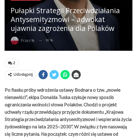
Pułapki Strategii Przeciwdziałania
Antysemityzmowi – adwokat
ujawnia zagrożenia dla Polaków
W %
Przez %
2
Udostępnij
Po fiasku próby wdrożenia ustawy Bodnara o tzw. „mowie
nienawiści”, ekipa Donalda Tuska szykuje nowy sposób
ograniczania wolności słowa Polaków. Chodzi o projekt
uchwały rządu przewidujący przyjęcie dokumentu „Krajowa
Strategia przeciwdziałania antysemityzmowi i wspierania życia
żydowskiego na lata 2025–2030”. W związku z tym nasuwają
się liczne pytania. Na początek: czym różni się ustawa od