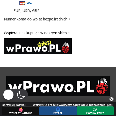
EUR
,
USD
,
GBP
Numer konta do wpłat bezpośrednich »
Wspieraj nas kupując w naszym sklepie.
×
Skontaktuj się z nami:
wój.
Wszystkie treści tworzymy całkowicie niezależnie. Jeśli doceniasz naszą 
wprawopl@gmail.com
WESPRZYJ AUTORA
PAYPAL
POSTAW KAWĘ