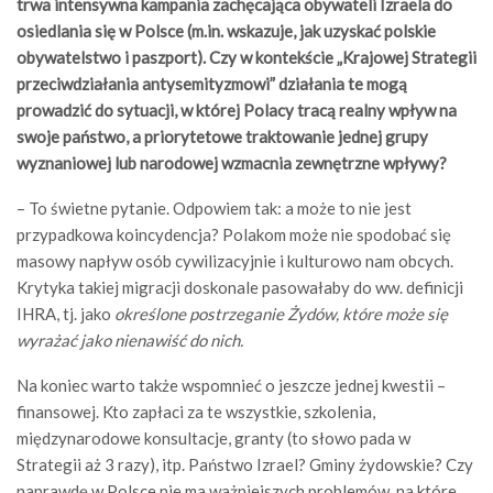
trwa intensywna kampania zachęcająca obywateli Izraela do
osiedlania się w Polsce (m.in. wskazuje, jak uzyskać polskie
obywatelstwo i paszport). Czy w kontekście „Krajowej Strategii
przeciwdziałania antysemityzmowi” działania te mogą
prowadzić do sytuacji, w której Polacy tracą realny wpływ na
swoje państwo, a priorytetowe traktowanie jednej grupy
wyznaniowej lub narodowej wzmacnia zewnętrzne wpływy?
– To świetne pytanie. Odpowiem tak: a może to nie jest
przypadkowa koincydencja? Polakom może nie spodobać się
masowy napływ osób cywilizacyjnie i kulturowo nam obcych.
Krytyka takiej migracji doskonale pasowałaby do ww. definicji
IHRA, tj. jako
określone postrzeganie Żydów, które może się
wyrażać jako nienawiść do nich.
Na koniec warto także wspomnieć o jeszcze jednej kwestii –
finansowej. Kto zapłaci za te wszystkie, szkolenia,
międzynarodowe konsultacje, granty (to słowo pada w
Strategii aż 3 razy), itp. Państwo Izrael? Gminy żydowskie? Czy
naprawdę w Polsce nie ma ważniejszych problemów, na które