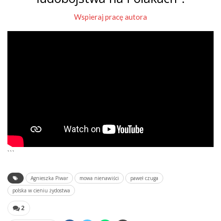
Wspieraj pracę autora
```
Agnieszka Piwar
mowa nienawiści
paweł czuga
polska w cieniu żydostwa
2