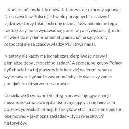
– Koniec końców każdy obywatel korzysta z ochrony sądowej.
Na szczęście w Polsce jest wielu porządnych i uczciwych
sędziów, którzy takiej ochrony udzielą. Uświadomienie tego
faktu (który może wydawać się poczciwą oczywistością), dało
mi wiele do myślenia na temat „zamachu” na sądy, który
rozpoczął się za czasów władzy PIS i trwa nadal.
Niestety nie każdy ma jednak czas, cierpliwość, nerwy i
pieniądze, żeby „chodzić po sądach”. A szkoda, bo gdyby Polacy
byli chociaż na tej płaszczyźnie bardziej waleczni, władza
wykonawcza być może zastanowiłaby się dwa razy zanim
podejmie kroki sprzeczne z prawem.
Co ciekawe (i cyniczne) Strategia przewiduje „gwarancje
niezależności naukowej dla osób zajmujących się tematami
polsko-żydowskich relacji, historyków etc.”. Ta ochrona będzie
obejmować – jak można zakładać – „tych właściwych”
historyków.