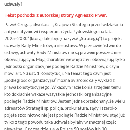
uchwały?
Tekst pochodzi z autorskiej strony Agnieszki Piwar.
Paweł Czuga, adwokat: – „Krajowa Strategia przeciwdziałania
antysemityzmowi i wspierania życia żydowskiego na lata
2025–2030” (którą dalej będę nazywał „Strategią”) to projekt
uchwały Rady Ministrów, a nie ustawy. W przeciwieństwie do
ustawy, uchwały Rady Ministrów nie są prawem powszechnie
obowiązującym. Mają charakter wewnętrzny i obowiązują tylko
jednostki organizacyjnie podległe Radzie Ministrów, o czym
mówi art. 93 ust. 1 Konstytucji. Na temat tego czym jest
„podległość organizacyjna” można by zrobić cały wykład z
prawa konstytucyjnego. W każdym razie konia z rzędem temu
kto dokładnie wskaże wszystkie jednostki organizacyjne
podległe Radzie Ministrów. Jestem jednak przekonany, że wielu
adresatów Strategii np. policja, prokuratura, sądy i szeroko
pojęte szkolnictwo nie jest podległe Radzie Ministrów, stąd już
tylko z tego powodu taka uchwała byłaby w znacznej części
nieważna! Czy znajdzie się w Polsce 50 posłów lub 30