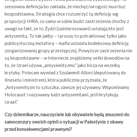
sensowna definicja bo zakłada, że niechęć/wrogość musi być
bezpodstawna. Strategia chce rozszerzyć tą definicję wg
propozycji IHRA, co samo w sobie budzi zastrzeżenia choćby z
uwagi na fakt, że to Żydzi (zainteresowani) ustalają kto jest
antysemitą. To tak jakby – i proszę to potraktować tylko jako
publicystyczną metaforę – mafia ustalała kodeksową definicję
zorganizowanej grupy przestępczej. Powyższe zastrzeżenia nie
są bezpodstawne – w Internecie znajdziemy setki dowodów na
to, że Izrael używa „antysemityzmu” jako bicza na wszelką
krytykę. Polecam wywiad z Szulammit Alloni (deputowaną do
Knesetu i ministrem), która publicznie przyznała, że
„Antysemityzm to sztuczka, zawsze jej używamy. Wspominamy
Holocaust i nazywamy ludzi antysemitami, jeśli krytykują
Izrael.”
Czy dziennikarze, nauczyciele lub obywatele będą zmuszeni do
samocenzury swoich opinii o sytuacji w Palestynie z obawy
przed konsekwencjami prawnymi?