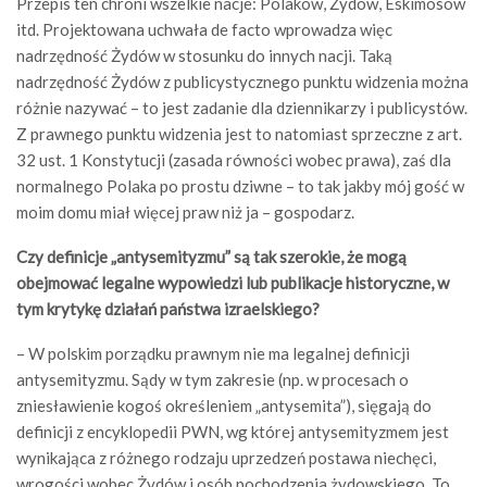
Przepis ten chroni wszelkie nacje: Polaków, Żydów, Eskimosów
itd. Projektowana uchwała de facto wprowadza więc
nadrzędność Żydów w stosunku do innych nacji. Taką
nadrzędność Żydów z publicystycznego punktu widzenia można
różnie nazywać – to jest zadanie dla dziennikarzy i publicystów.
Z prawnego punktu widzenia jest to natomiast sprzeczne z art.
32 ust. 1 Konstytucji (zasada równości wobec prawa), zaś dla
normalnego Polaka po prostu dziwne – to tak jakby mój gość w
moim domu miał więcej praw niż ja – gospodarz.
Czy definicje „antysemityzmu” są tak szerokie, że mogą
obejmować legalne wypowiedzi lub publikacje historyczne, w
tym krytykę działań państwa izraelskiego?
– W polskim porządku prawnym nie ma legalnej definicji
antysemityzmu. Sądy w tym zakresie (np. w procesach o
zniesławienie kogoś określeniem „antysemita”), sięgają do
definicji z encyklopedii PWN, wg której antysemityzmem jest
wynikająca z różnego rodzaju uprzedzeń postawa niechęci,
wrogości wobec Żydów i osób pochodzenia żydowskiego. To