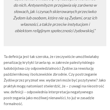
do nich. Antysemityzm przejawia się zarówno w
słowach, jak i czynach skierowanych przeciwko
Żydom lub osobom, które nie są Żydami, oraz ich
własności, a także przeciw instytucjom i
obiektom religijnym społeczności żydowskiej.”
Ta definicja jest tak szeroka, że rzeczywiście umożliwiałaby
penalizację krytyki Izraela np. w zakresie palestyńskiego
ludobójstwa czy odpowiedzialności Żydów za rewolucję
październikową i bolszewickie zbrodnie. Czy postrzeganie
Żydów przez pryzmat ww. wydarzeń może być pozytywne? Jako
praktyk mogę natomiast stwierdzić, że – z uwagi na nieostrość
ww. definicji – odpowiednia interpretacja negatywnego
postrzegania jako możliwej nienawiści, to już w zasadzie
formalność.