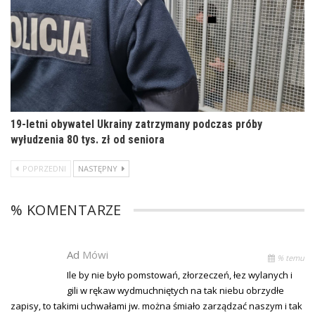
19-letni obywatel Ukrainy zatrzymany podczas próby
wyłudzenia 80 tys. zł od seniora
POPRZEDNI
NASTĘPNY
% KOMENTARZE
Ad
Mówi
% temu
Ile by nie było pomstowań, złorzeczeń, łez wylanych i
gili w rękaw wydmuchniętych na tak niebu obrzydłe
zapisy, to takimi uchwałami jw. można śmiało zarządzać naszym i tak