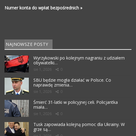
Numer konta do wpłat bezpośrednich »
NAJNOWSZE POSTY
Wyrzykowski po kolejnym nagraniu z udziałem
obywatelki…
sie 1, 2026
0
SBU będzie mogła działać w Polsce. Co
naprawdę zmienia…
sie 1, 2026
0
Śmierć 31-latki w policyjnej celi. Policjantka
miała…
sie 1, 2026
0
Tusk zapowiada kolejną pomoc dla Ukrainy. W
grze są…
sie 1, 2026
0