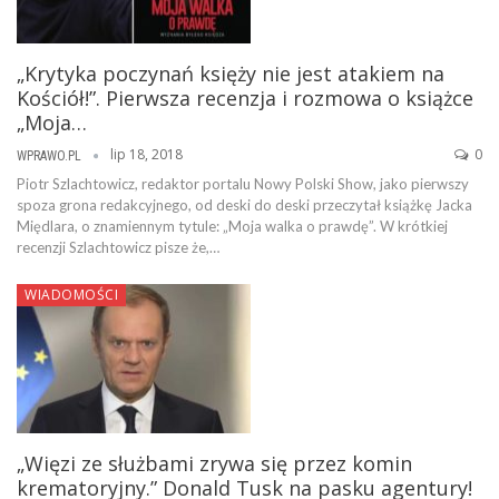
„Krytyka poczynań księży nie jest atakiem na
Kościół!”. Pierwsza recenzja i rozmowa o książce
„Moja…
lip 18, 2018
0
WPRAWO.PL
Piotr Szlachtowicz, redaktor portalu Nowy Polski Show, jako pierwszy
spoza grona redakcyjnego, od deski do deski przeczytał książkę Jacka
Międlara, o znamiennym tytule: „Moja walka o prawdę”. W krótkiej
recenzji Szlachtowicz pisze że,…
WIADOMOŚCI
„Więzi ze służbami zrywa się przez komin
krematoryjny.” Donald Tusk na pasku agentury!