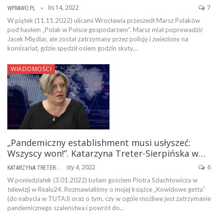
lis 14, 2022
7
WPRAWO.PL
W piątek (11.11.2022) ulicami Wrocławia przeszedł Marsz Polaków
pod hasłem „Polak w Polsce gospodarzem”. Marsz miał poprowadzić
Jacek Międlar, ale został zatrzymany przez policję i zwieziony na
komisariat, gdzie spędził osiem godzin skuty…
WIADOMOŚCI
„Pandemiczny establishment musi usłyszeć:
Wszyscy won!”. Katarzyna Treter-Sierpińska w…
sty 4, 2022
6
KATARZYNA TRETER-SIERPIŃSKA
W poniedziałek (3.01.2022) byłam gościem Piotra Szlachtowicza w
telewizji w Realu24. Rozmawialiśmy o mojej książce „Kowidowe getta”
(do nabycia w TUTAJ) oraz o tym, czy w ogóle możliwe jest zatrzymanie
pandemicznego szaleństwa i powrót do…