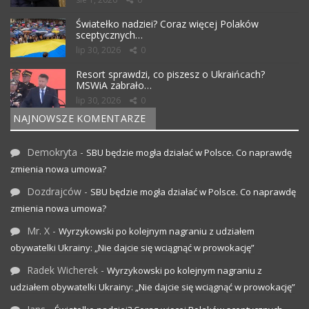
Światełko nadziei? Coraz więcej Polaków
sceptycznych…
lip 30, 2026
0
Resort sprawdzi, co piszesz o Ukraińcach?
MSWiA zabrało…
lip 30, 2026
0
NAJNOWSZE KOMENTARZE
Demokryta
-
SBU będzie mogła działać w Polsce. Co naprawdę
zmienia nowa umowa?
Dozdrajców
-
SBU będzie mogła działać w Polsce. Co naprawdę
zmienia nowa umowa?
Mr. X
-
Wyrzykowski po kolejnym nagraniu z udziałem
obywatelki Ukrainy: „Nie dajcie się wciągnąć w prowokację”
Radek Wicherek
-
Wyrzykowski po kolejnym nagraniu z
udziałem obywatelki Ukrainy: „Nie dajcie się wciągnąć w prowokację”