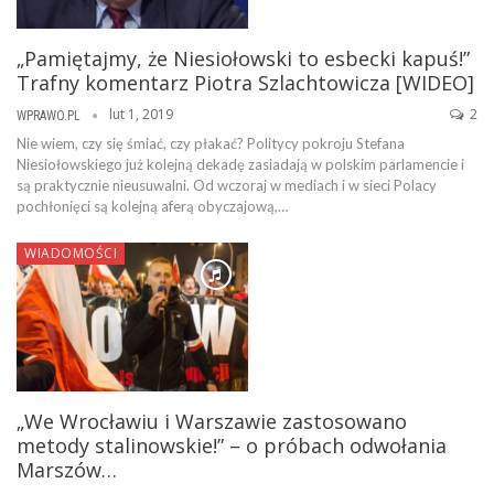
„Pamiętajmy, że Niesiołowski to esbecki kapuś!”
Trafny komentarz Piotra Szlachtowicza [WIDEO]
lut 1, 2019
2
WPRAWO.PL
Nie wiem, czy się śmiać, czy płakać? Politycy pokroju Stefana
Niesiołowskiego już kolejną dekadę zasiadają w polskim parlamencie i
są praktycznie nieusuwalni. Od wczoraj w mediach i w sieci Polacy
pochłonięci są kolejną aferą obyczajową,…
WIADOMOŚCI
„We Wrocławiu i Warszawie zastosowano
metody stalinowskie!” – o próbach odwołania
Marszów…