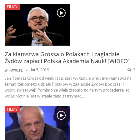
FILMY
Za kłamstwa Grossa o Polakach i zagładzie
Żydów zapłaci Polska Akademia Nauk! [WIDEO]
lut 5, 2019
2
WPRAWO.PL
Jan Tomasz Gross od wielu lat pisze i wygaduje wierutne kłamstwa na
temat rzekomego udziału Polaków w zagładzie Żydów podczas II
wojny światowej! Pomimo że wielu złapało go na tym procederze, to
wciąż nikt nie jest w stanie tego zatrzymać.…
FILMY