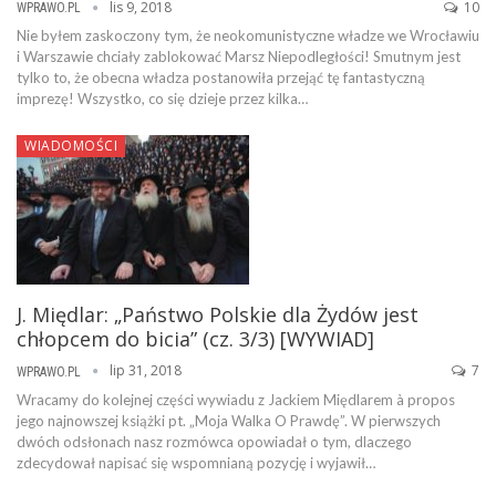
lis 9, 2018
10
WPRAWO.PL
Nie byłem zaskoczony tym, że neokomunistyczne władze we Wrocławiu
i Warszawie chciały zablokować Marsz Niepodległości! Smutnym jest
tylko to, że obecna władza postanowiła przejąć tę fantastyczną
imprezę! Wszystko, co się dzieje przez kilka…
WIADOMOŚCI
J. Międlar: „Państwo Polskie dla Żydów jest
chłopcem do bicia” (cz. 3/3) [WYWIAD]
lip 31, 2018
7
WPRAWO.PL
Wracamy do kolejnej części wywiadu z Jackiem Międlarem à propos
jego najnowszej książki pt. „Moja Walka O Prawdę”. W pierwszych
dwóch odsłonach nasz rozmówca opowiadał o tym, dlaczego
zdecydował napisać się wspomnianą pozycję i wyjawił…