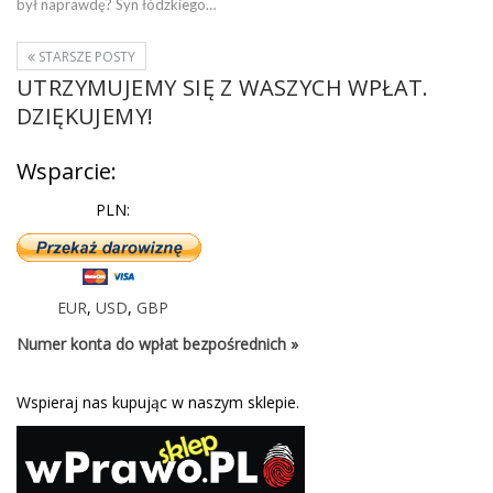
był naprawdę? Syn łódzkiego…
STARSZE POSTY
UTRZYMUJEMY SIĘ Z WASZYCH WPŁAT.
DZIĘKUJEMY!
Wsparcie:
PLN:
EUR
,
USD
,
GBP
Numer konta do wpłat bezpośrednich »
Wspieraj nas kupując w naszym sklepie.