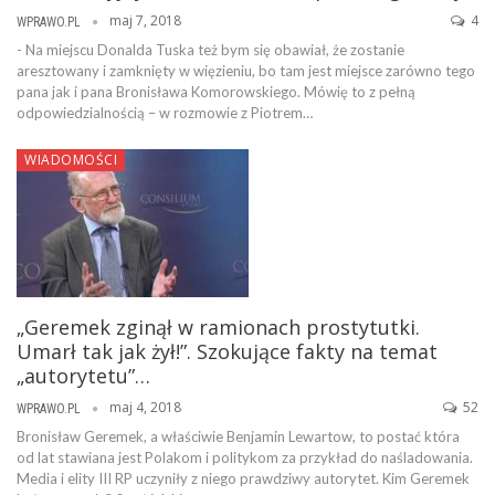
maj 7, 2018
4
WPRAWO.PL
- Na miejscu Donalda Tuska też bym się obawiał, że zostanie
aresztowany i zamknięty w więzieniu, bo tam jest miejsce zarówno tego
pana jak i pana Bronisława Komorowskiego. Mówię to z pełną
odpowiedzialnością – w rozmowie z Piotrem…
WIADOMOŚCI
„Geremek zginął w ramionach prostytutki.
Umarł tak jak żył!”. Szokujące fakty na temat
„autorytetu”…
maj 4, 2018
52
WPRAWO.PL
Bronisław Geremek, a właściwie Benjamin Lewartow, to postać która
od lat stawiana jest Polakom i politykom za przykład do naśladowania.
Media i elity III RP uczyniły z niego prawdziwy autorytet. Kim Geremek