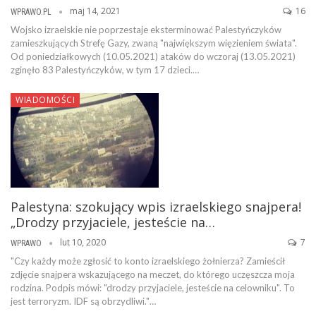
maj 14, 2021
16
WPRAWO.PL
Wojsko izraelskie nie poprzestaje eksterminować Palestyńczyków
zamieszkujących Strefę Gazy, zwaną "największym więzieniem świata".
Od poniedziałkowych (10.05.2021) ataków do wczoraj (13.05.2021)
zginęło 83 Palestyńczyków, w tym 17 dzieci.…
WIADOMOŚCI
Palestyna: szokujący wpis izraelskiego snajpera!
„Drodzy przyjaciele, jesteście na…
lut 10, 2020
7
WPRAWO
"Czy każdy może zgłosić to konto izraelskiego żołnierza? Zamieścił
zdjęcie snajpera wskazującego na meczet, do którego uczęszcza moja
rodzina. Podpis mówi: "drodzy przyjaciele, jesteście na celowniku". To
jest terroryzm. IDF są obrzydliwi."…