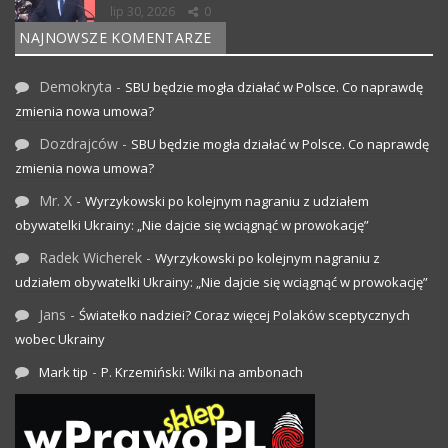
lip 30, 2026
0
NAJNOWSZE KOMENTARZE
Demokryta
-
SBU będzie mogła działać w Polsce. Co naprawdę
zmienia nowa umowa?
Dozdrajców
-
SBU będzie mogła działać w Polsce. Co naprawdę
zmienia nowa umowa?
Mr. X
-
Wyrzykowski po kolejnym nagraniu z udziałem
obywatelki Ukrainy: „Nie dajcie się wciągnąć w prowokację”
Radek Wicherek
-
Wyrzykowski po kolejnym nagraniu z
udziałem obywatelki Ukrainy: „Nie dajcie się wciągnąć w prowokację”
Jans
-
Światełko nadziei? Coraz więcej Polaków sceptycznych
wobec Ukrainy
-
Mark tip
P. Krzemiński: Wilki na ambonach