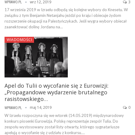
wrz 12, 2019
3
WPRAWO.PL
17 września 2019 w Izraelu odbędą się kolejne wybory do Knesetu. W
związku z tym Benjamin Netanjahu jeździ po kraju i obiecuje żydom
rozszerzenie okupacji na Palestyńczykach. Jeśli wygra wybory obiecał
zaanektować dolinę Jordanu na…
WIADOMOŚCI
Apel do Tulii o wycofanie się z Eurowizji:
„Propagandowe wydarzenie brutalnego
rasistowskiego…
maj 14, 2019
0
WPRAWO.PL
W Izraelu rozpoczyna się we wtorek (14.05.2019) międzynarodowy
konkurs piosenki Eurowizja. Polskę reprezentuje zespół Tulia. Do
zespołu wystosowany został listy otwarty, którego sygnatariusze
apelują o wycofanie się z udziału z konkursu.…