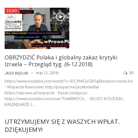
FILMY
OBRZYDZIĆ Polaka i globalny zakaz krytyki
Izraela – Przegląd tyg. (6-12.2018)
maj 12, 2018
30
JACEK MIĘDLAR
https://www.youtube.com/watch?v=83_M4OyGK5g&feature=youtu.be
- Wsparcie finansowe: http://paypal.me/jacekmiedlar
https://wprawo.pl/wsparcie - Kanał zastępczy:
https://www.youtube.com/user/TheNWOCh... - BLUZY, KOSZULKI,
KALENDARZE I…
UTRZYMUJEMY SIĘ Z WASZYCH WPŁAT.
DZIĘKUJEMY!