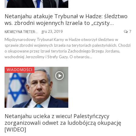
Netanjahu atakuje Trybunał w Hadze: śledztwo
ws. zbrodni wojennych Izraela to „czysty…
gru 23, 2019
7
KATARZYNA TRETER-SIERPIŃSKA
Międzynarodowy Trybunał Karny w Hadze otworzył śledztwo w
sprawie zbrodni wojennych Izraela na terytoriach palestyńskich. Chodzi
o okupowane przez Izrael terytoria Zachodniego Brzegu Jordanu,
wschodniej Jerozolimy i Strefy Gazy. O otwarciu…
WIADOMOŚCI
Netanjahu ucieka z wiecu! Palestyńczycy
zorganizowali odwet za ludobójczą okupację
[WIDEO]