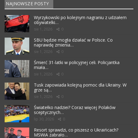
NAJNOWSZE POSTY
Wyrzykowski po kolejnym nagraniu z udziałem
obywatelki…
sie 1, 2026
0
SBU będzie mogła działać w Polsce. Co
naprawdę zmienia…
sie 1, 2026
0
Śmierć 31-latki w policyjnej celi. Policjantka
miała…
sie 1, 2026
0
Tusk zapowiada kolejną pomoc dla Ukrainy. W
grze są…
sie 1, 2026
0
Światełko nadziei? Coraz więcej Polaków
sceptycznych…
lip 30, 2026
0
Resort sprawdzi, co piszesz o Ukraińcach?
MSWiA zabrało…