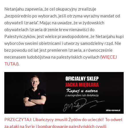
Netanjahu zapewnia, że cel okupacyjny zrealizuje
„bezpośrednio po wyborach, jeśli otrzyma wyraźny mandat od
obywateli Izraela”. Mając na uwadze, że w żydowskich
obywatelach Izraela drzemie krew nienawiści do
Palestyńczyków, jest wielce prawdopodobne, że Netanjahu kupi
wyborców swoimi obietnicami i utworzy samodzielny rząd. Nie
bez powodu od lat jest premierem Izraela, a równocześnie
mecenasem ludobójstwa na palestyńskich cywilach (
WIĘCEJ
TUTAJ
).
PRZECZYTAJ:
Libańczycy zmusili Żydów do ucieczki! To odwet
za ataki na Syrię i bombardowanie palestyńskich cywili