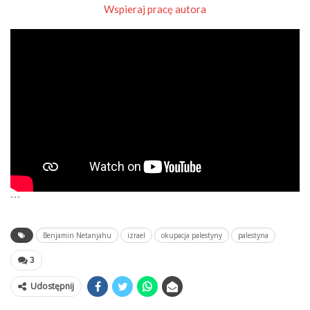
Wspieraj pracę autora
```
Benjamin Netanjahu
izrael
okupacja palestyny
palestyna
3
Udostępnij