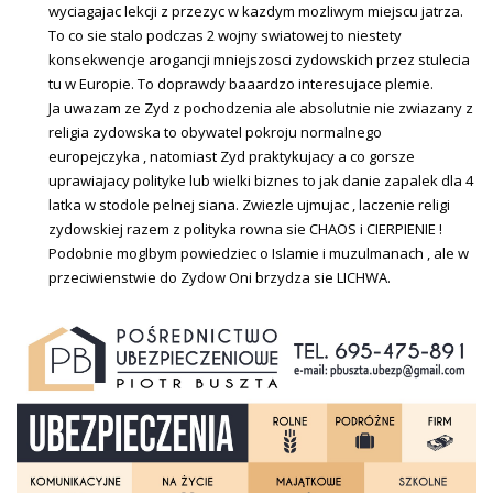
wyciagajac lekcji z przezyc w kazdym mozliwym miejscu jatrza.
To co sie stalo podczas 2 wojny swiatowej to niestety
konsekwencje arogancji mniejszosci zydowskich przez stulecia
tu w Europie. To doprawdy baaardzo interesujace plemie.
Ja uwazam ze Zyd z pochodzenia ale absolutnie nie zwiazany z
religia zydowska to obywatel pokroju normalnego
europejczyka , natomiast Zyd praktykujacy a co gorsze
uprawiajacy polityke lub wielki biznes to jak danie zapalek dla 4
latka w stodole pelnej siana. Zwiezle ujmujac , laczenie religi
zydowskiej razem z polityka rowna sie CHAOS i CIERPIENIE !
Podobnie moglbym powiedziec o Islamie i muzulmanach , ale w
przeciwienstwie do Zydow Oni brzydza sie LICHWA.