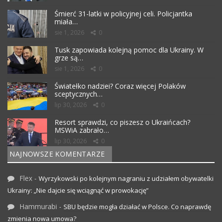
Śmierć 31-latki w policyjnej celi. Policjantka
miała…
sie 1, 2026
0
Tusk zapowiada kolejną pomoc dla Ukrainy. W
grze są…
sie 1, 2026
0
Światełko nadziei? Coraz więcej Polaków
sceptycznych…
lip 30, 2026
0
Resort sprawdzi, co piszesz o Ukraińcach?
MSWiA zabrało…
lip 30, 2026
0
NAJNOWSZE KOMENTARZE
Flex
-
Wyrzykowski po kolejnym nagraniu z udziałem obywatelki
Ukrainy: „Nie dajcie się wciągnąć w prowokację”
Hammurabi
-
SBU będzie mogła działać w Polsce. Co naprawdę
zmienia nowa umowa?