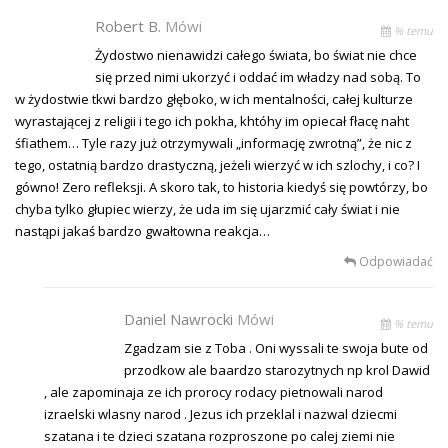
Robert B.
Mówi
% temu
Żydostwo nienawidzi całego świata, bo świat nie chce
się przed nimi ukorzyć i oddać im władzy nad sobą. To
w żydostwie tkwi bardzo głęboko, w ich mentalności, całej kulturze
wyrastającej z religii i tego ich pokha, khtóhy im opiecał fłacę naht
śfiathem… Tyle razy już otrzymywali „informację zwrotną”, że nic z
tego, ostatnią bardzo drastyczną, jeżeli wierzyć w ich szlochy, i co? I
gówno! Zero refleksji. A skoro tak, to historia kiedyś się powtórzy, bo
chyba tylko głupiec wierzy, że uda im się ujarzmić cały świat i nie
nastąpi jakaś bardzo gwałtowna reakcja…
Odpowiadać
Daniel Nawrocki
Mówi
% temu
Zgadzam sie z Toba . Oni wyssali te swoja bute od
przodkow ale baardzo starozytnych np krol Dawid
, ale zapominaja ze ich prorocy rodacy pietnowali narod
izraelski wlasny narod . Jezus ich przeklal i nazwal dziecmi
szatana i te dzieci szatana rozproszone po calej ziemi nie