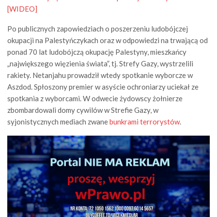
[WIDEO]
Po publicznych zapowiedziach o poszerzeniu ludobójczej
okupacji na Palestyńczykach oraz w odpowiedzi na trwającą od
ponad 70 lat ludobójczą okupację Palestyny, mieszkańcy
„największego więzienia świata”, tj. Strefy Gazy, wystrzelili
rakiety. Netanjahu prowadził wtedy spotkanie wyborcze w
Aszdod. Spłoszony premier w asyście ochroniarzy uciekał ze
spotkania z wyborcami. W odwecie żydowscy żołnierze
zbombardowali domy cywilów w Strefie Gazy, w
syjonistycznych mediach zwane
bunkrami terrorystów
.