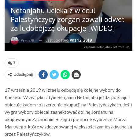
Netanjahu ucieka z wiecu!
Palestyńczycy zorganizowali odwet
za ludobójczą okupację [WIDEO]
Last updated
wrz 12, 2019
Przez %
Benjamin Netanjahu / Fot. Youtube
3
Udostępnij
17 września 2019 w Izraelu odbędą się kolejne wybory do
Knesetu. W związku z tym Benjamin Netanjahu jeździ po kraju i
obiecuje żydom rozszerzenie okupacji na Palestyńczykach. Jeśli
wygra wybory obiecał zaanektować dolinę Jordanu na
okupowanym Zachodnim Brzegu i północne wybrzeże Morza
Martwego, które w zdecydowanej większości zamieszkiwane są
przez Palestyńczyków.