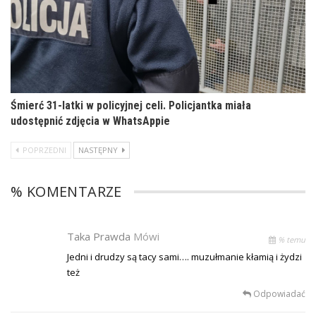
Śmierć 31-latki w policyjnej celi. Policjantka miała
udostępnić zdjęcia w WhatsAppie
POPRZEDNI
NASTĘPNY
% KOMENTARZE
Taka Prawda
Mówi
% temu
Jedni i drudzy są tacy sami…. muzułmanie kłamią i żydzi
też
Odpowiadać