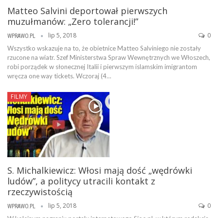
Matteo Salvini deportował pierwszych
muzułmanów: „Zero tolerancji!”
lip 5, 2018
0
WPRAWO.PL
Wszystko wskazuje na to, że obietnice Matteo Salviniego nie zostały
rzucone na wiatr. Szef Ministerstwa Spraw Wewnętrznych we Włoszech,
robi porządek w słonecznej Italii i pierwszym islamskim imigrantom
wręcza one way tickets. Wczoraj (4…
FILMY
S. Michalkiewicz: Włosi mają dość „wędrówki
ludów”, a politycy utracili kontakt z
rzeczywistością
lip 5, 2018
0
WPRAWO.PL