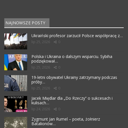
NAJNOWSZE POSTY
Ukraiński profesor zarzucił Polsce współpracę z…
lip 25, 2026
0
Polska i Ukraina o dalszym wsparciu. Sybiha
podziękował…
lip 25, 2026
0
19-letni obywatel Ukrainy zatrzymany podczas
próby…
lip 25, 2026
0
Jacek Międlar dla „Do Rzeczy” o sukcesach i
kulisach…
lip 24, 2026
0
Zygmunt Jan Rumel – poeta, żołnierz
Batalionów…