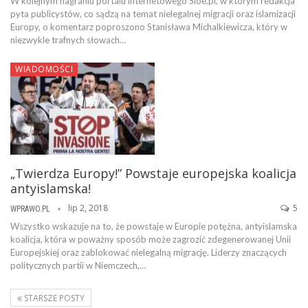
W kolejnym nagraniu portalu internetowego Sioe.pl, w którym redakcja
pyta publicystów, co sądzą na temat nielegalnej migracji oraz islamizacji
Europy, o komentarz poproszono Stanisława Michalkiewicza, który w
niezwykle trafnych słowach…
WIADOMOŚCI
„Twierdza Europy!” Powstaje europejska koalicja
antyislamska!
lip 2, 2018
5
WPRAWO.PL
Wszystko wskazuje na to, że powstaje w Europie potężna, antyislamska
koalicja, która w poważny sposób może zagrozić zdegenerowanej Unii
Europejskiej oraz zablokować nielegalną migrację. Liderzy znaczących
politycznych partii w Niemczech,…
STARSZE POSTY