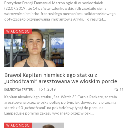
Prezydent Francji Emmanuel Macron ogłosił w poniedziałek
(22.07.2019), że 14 państw członkowskich UE zgodziło się na
wdrożenie niemiecko-francuskiego mechanizmu solidarnościowego
dotyczącego przyjmowania imigrantów z Afryki. To rezultat…
WIADOMOŚCI
Brawo! Kapitan niemieckiego statku z
„uchodźcami” aresztowana we włoskim porcie
lip 1, 2019
11
KATARZYNA TRETER-SIERPIŃSKA
Kapitan niemieckiego statku „Sea-Watch 3”, Carola Rackete, została
aresztowana przez włoską policję po tym, jak dowodzony przez nią
statek z 40 „uchodźcami” na pokładzie wpłynął do portu na
Lampedusie pomimo zakazu wydanego przez włoski…
WIADOMOŚCI