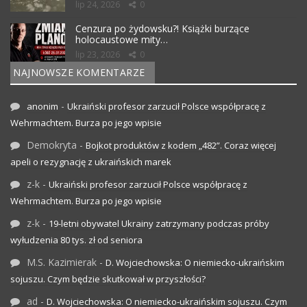
lip 24, 2026
0
Cenzura po żydowsku?! Książki burzące
holocaustowe mity…
lip 23, 2026
0
NAJNOWSZE KOMENTARZE
-
anonim
Ukraiński profesor zarzucił Polsce współpracę z
Wehrmachtem. Burza po jego wpisie
Demokryta
-
Bojkot produktów z kodem „482”. Coraz więcej
apeli o rezygnację z ukraińskich marek
z-k
-
Ukraiński profesor zarzucił Polsce współpracę z
Wehrmachtem. Burza po jego wpisie
z-k
-
19-letni obywatel Ukrainy zatrzymany podczas próby
wyłudzenia 80 tys. zł od seniora
M.S. Kazimierak
-
D. Wojciechowska: O niemiecko-ukraińskim
sojuszu. Czym będzie skutkował w przyszłości?
ad
-
D. Wojciechowska: O niemiecko-ukraińskim sojuszu. Czym