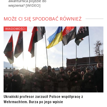
awanturnica pójdzie do
więzienia? [WIDEO]
MOŻE CI SIĘ SPODOBAĆ RÓWNIEŻ
WIADOMOŚCI
Ukraiński profesor zarzucił Polsce współpracę z
Wehrmachtem. Burza po jego wpisie