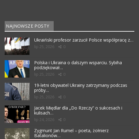
NAJNOWSZE POSTY
Ukraiński profesor zarzucił Polsce współpracę z…
lip 25, 2026
0
Polska i Ukraina o dalszym wsparciu. Sybiha
podziękował…
lip 25, 2026
0
19-letni obywatel Ukrainy zatrzymany podczas
próby…
lip 25, 2026
0
Jacek Międlar dla „Do Rzeczy” o sukcesach i
kulisach…
lip 24, 2026
0
Zygmunt Jan Rumel – poeta, żołnierz
Batalionów…