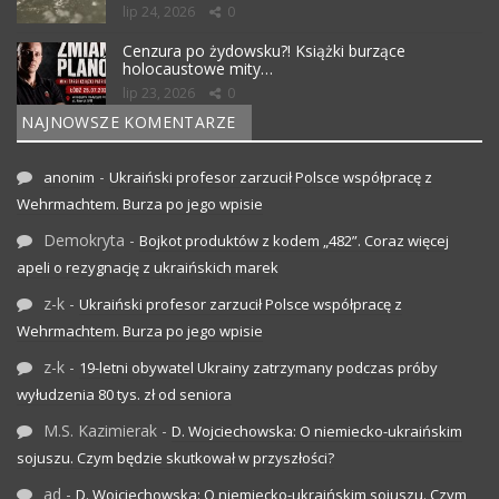
lip 24, 2026
0
Cenzura po żydowsku?! Książki burzące
holocaustowe mity…
lip 23, 2026
0
NAJNOWSZE KOMENTARZE
-
anonim
Ukraiński profesor zarzucił Polsce współpracę z
Wehrmachtem. Burza po jego wpisie
Demokryta
-
Bojkot produktów z kodem „482”. Coraz więcej
apeli o rezygnację z ukraińskich marek
z-k
-
Ukraiński profesor zarzucił Polsce współpracę z
Wehrmachtem. Burza po jego wpisie
z-k
-
19-letni obywatel Ukrainy zatrzymany podczas próby
wyłudzenia 80 tys. zł od seniora
M.S. Kazimierak
-
D. Wojciechowska: O niemiecko-ukraińskim
sojuszu. Czym będzie skutkował w przyszłości?
ad
-
D. Wojciechowska: O niemiecko-ukraińskim sojuszu. Czym