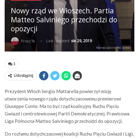
Nowy rząd we Włoszech. Partia
Matteo Salviniego przechodzi do
opozycji
Last updated
sie 29, 2019
Przez %
Matteo Salvini/ fot. screen
1
Udostępnij
Prezydent Włoch Sergio Mattarella powierzył misję
utworzenia nowego rządu dotychczasowemu premierowi
Giuseppe Conte. Ma to być rząd koalicyjny Ruchu Pięciu
Gwiazd i centrolewicowej Partii Demokratycznej. Prawicowa
Liga Północna Matteo Salviniego przechodzi do opozycji.
Do rozłamu dotychczasowej koalicji Ruchu Pięciu Gwiazd i Ligi,