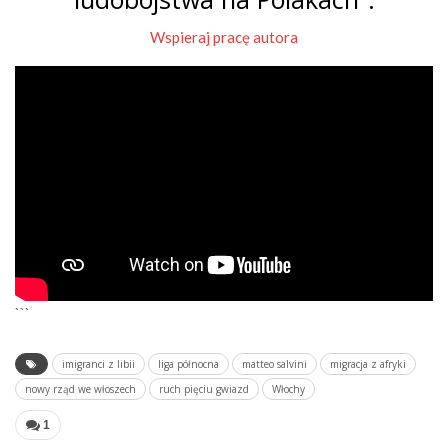
Wspieraj pracę autora
```
imigranci z libii
liga północna
matteo salvini
migracja z afryki
nowy rząd we włoszech
ruch pięciu gwiazd
Włochy
1