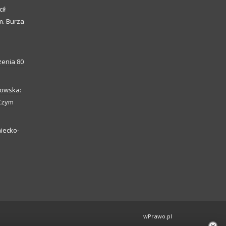
ił
m. Burza
enia 80
howska:
 Czym
iecko-
wPrawo.pl