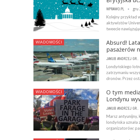
gru 
WPRAWO.PL
Kolejny przykład 
aktywistów Univer
tweecie nawiązuj
Absurd! Lata
WIADOMOŚCI
pasażerów n
JAKUB ANDRZEJ GRYGOWSKI
Londyńskiego lotn
zatrzymaniu wszys
dronów. Przez ost
O tym media
WIADOMOŚCI
Londynu wyw
JAKUB ANDRZEJ GRYGOWSKI
Marsz antyunijny, k
londyńska uznała 
organizatorów: pa