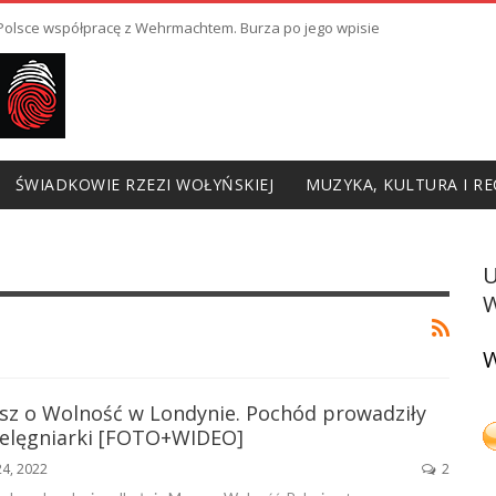
ł Polsce współpracę z Wehrmachtem. Burza po jego wpisie
ŚWIADKOWIE RZEZI WOŁYŃSKIEJ
MUZYKA, KULTURA I RE
W
W
sz o Wolność w Londynie. Pochód prowadziły
pielęgniarki [FOTO+WIDEO]
24, 2022
2