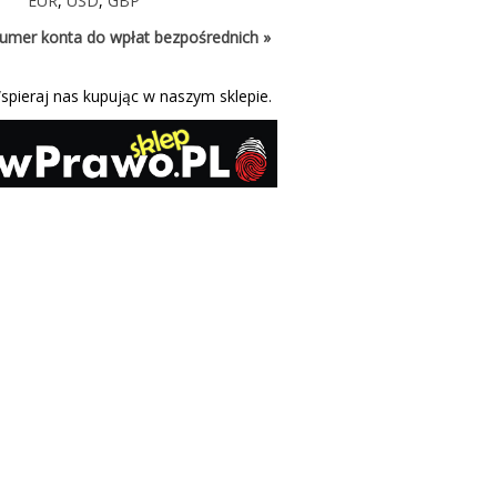
EUR
,
USD
,
GBP
umer konta do wpłat bezpośrednich »
spieraj nas kupując w naszym sklepie.