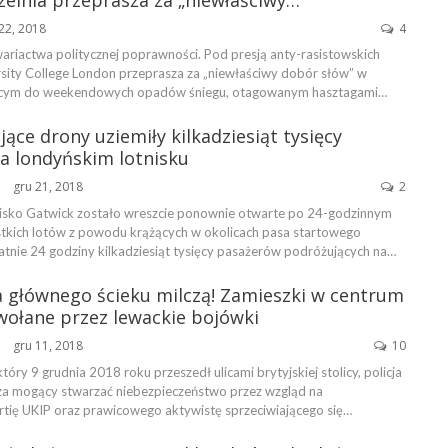
22, 2018
4
wariactwa politycznej poprawności. Pod presją anty-rasistowskich
sity College London przeprasza za „niewłaściwy dobór słów” w
ącym do weekendowych opadów śniegu, otagowanym hasztagami…
jące drony uziemiły kilkadziesiąt tysięcy
a londyńskim lotnisku
gru 21, 2018
2
isko Gatwick zostało wreszcie ponownie otwarte po 24-godzinnym
tkich lotów z powodu krążących w okolicach pasa startowego
atnie 24 godziny kilkadziesiąt tysięcy pasażerów podróżujących na…
 głównego ścieku milczą! Zamieszki w centrum
ołane przez lewackie bojówki
gru 11, 2018
10
tóry 9 grudnia 2018 roku przeszedł ulicami brytyjskiej stolicy, policja
za mogący stwarzać niebezpieczeństwo przez wzgląd na
rtię UKIP oraz prawicowego aktywistę sprzeciwiającego się…