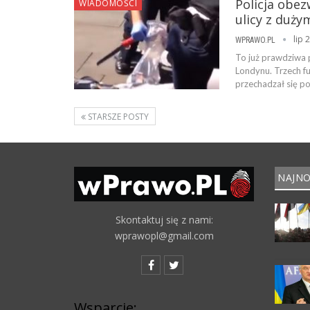
Policja obez
WIADOMOŚCI
ulicy z duż
lip 
WPRAWO.PL
To już prawdziwa 
Londynu. Trzech fu
przechadzał się po
STARSZE POSTY
NAJNO
Skontaktuj się z nami:
wprawopl@gmail.com
Wsparcie: