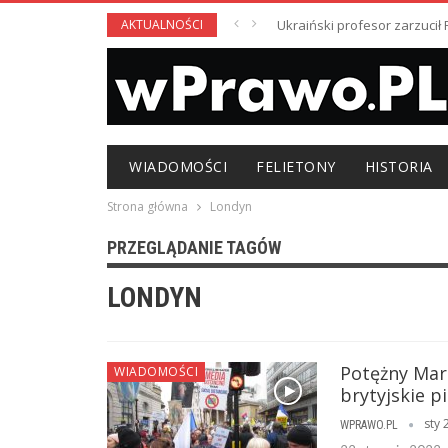
AKTUALNOŚCI
Ukraiński profesor zarzuci
WIADOMOŚCI
FELIETONY
HISTORIA
Strona główna
Londyn
PRZEGLĄDANIE TAGÓW
LONDYN
Potężny Mar
WIADOMOŚCI
brytyjskie 
sty 
WPRAWO.PL