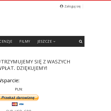
Zaloguj się
CENZJE
FILMY
JESZCZE
UTRZYMUJEMY SIĘ Z WASZYCH
PŁAT. DZIĘKUJEMY!
sparcie:
PLN: