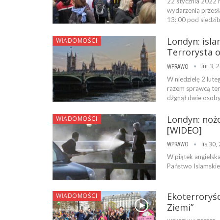
22 stycznia 2022 
wydarzenia przesł
13: 00 pod siedzi
Londyn: isla
WIADOMOŚCI
Terrorysta o
lut 3, 
WPRAWO
W niedzielę 2 lut
razem sprawcą te
dźgnął dwie osoby,
Londyn: nożo
WIADOMOŚCI
[WIDEO]
lis 30,
WPRAWO
W piątek angielska 
Państwo Islamskie 
Ekoterroryśc
WIADOMOŚCI
Ziemi”