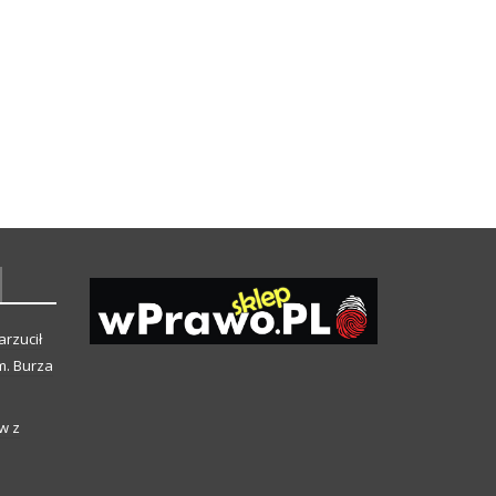
arzucił
m. Burza
w z