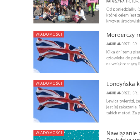
KATARZYNA TRETER-SIERPI
Od poniedziałku (1
której celem jest
kryzysu środowisk
Morderczy r
WIADOMOŚCI
JAKUB ANDRZEJ GRYGOWSKI
Kilka dni temu pi
człowieka do posi
na wciąż rosnącą l
Londyńska k
WIADOMOŚCI
JAKUB ANDRZEJ GRYGOWSKI
Lewica twierdzi, 
jest jej zakazani
takich metod. Za p
Nawiązanie d
WIADOMOŚCI
Brytyjska uc