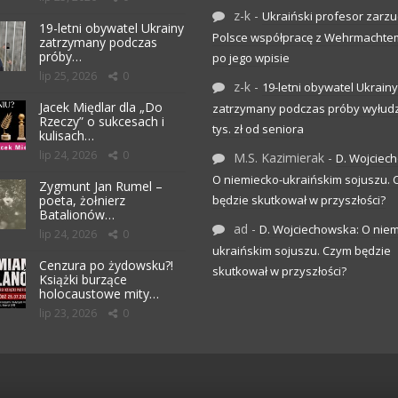
z-k
-
Ukraiński profesor zarzuc
19-letni obywatel Ukrainy
Polsce współpracę z Wehrmachte
zatrzymany podczas
próby…
po jego wpisie
lip 25, 2026
0
z-k
-
19-letni obywatel Ukrainy
Jacek Międlar dla „Do
zatrzymany podczas próby wyłudz
Rzeczy” o sukcesach i
tys. zł od seniora
kulisach…
lip 24, 2026
0
M.S. Kazimierak
-
D. Wojciec
O niemiecko-ukraińskim sojuszu.
Zygmunt Jan Rumel –
poeta, żołnierz
będzie skutkował w przyszłości?
Batalionów…
ad
-
D. Wojciechowska: O niem
lip 24, 2026
0
ukraińskim sojuszu. Czym będzie
Cenzura po żydowsku?!
skutkował w przyszłości?
Książki burzące
holocaustowe mity…
lip 23, 2026
0