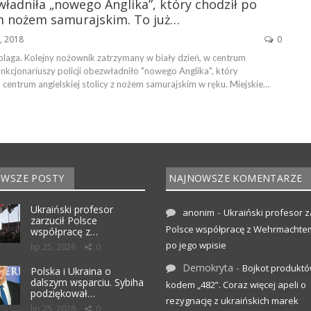
władniła „nowego Anglika”, który chodził po
ym nożem samurajskim. To już…
2, 2018
0
plaga. Kolejny nożownik zatrzymany w biały dzień, w centrum
nkcjonariuszy policji obezwładniło "nowego Anglika", który
 centrum angielskiej stolicy z nożem samurajskim w ręku. Miejskie…
WSZE POSTY
NAJNOWSZE KOMENTARZE
Ukraiński profesor
-
anonim
Ukraiński profesor z
zarzucił Polsce
Polsce współpracę z Wehrmachte
współpracę z…
po jego wpisie
lip 25, 2026
0
Demokryta
-
Bojkot produktó
Polska i Ukraina o
dalszym wsparciu. Sybiha
kodem „482”. Coraz więcej apeli o
podziękował…
rezygnację z ukraińskich marek
lip 25, 2026
0