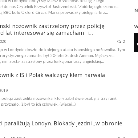
roku w Londynie odbył się Marsz o Wolność. Relację z tego
ał do nas Czytelnik Krzysztof Jastrzembski. "Zbiórkę ogłoszono na
N
bą BBC koło Oxford Circus. Marsz prowadziły pielęgniarki z…
mski nożownik zastrzelony przez policję!
W
d lat interesował się zamachami i…
2020
2
ego w Londynie doszło do kolejnego ataku islamskiego nożownika. Tym
rrorystycznego zamachu był 20-letni Sudesh Amman. Mężczyzna
 nim został zastrzelony przez funkcjonariuszy angielskiej…
wnik z IS i Polak walczący kłem narwala
 2019
policja zastrzeliła nożownika, który zabił dwie osoby. a trzy ranił.
przyznało, iż był to ich człowiek. (więcej…)
i paraliżują Londyn. Blokady jezdni „w obronie