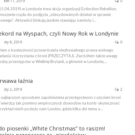
kwi 17, 2019
0
ŃSKA
5.04.2019) w Londynie trwa akcja organizacji Extinction Rebellion,
 zmuszenie rządu do podjęcia „zdecydowanych działań w sprawie
owego”. Aktywiści blokują jezdnie stawiając namioty i…
ekord na Wyspach, czyli Nowy Rok w Londynie
sty 8, 2019
0
sałem o konieczności przywrócenia niezbywalnego prawa wolnego
adania i korzystania z broni (PRZECZYTAJ). Zwróciłem także uwagę
iczbę przestępstw w Wielkiej Brytanii, a głównie w Londynie,…
rwawa łaźnia
sty 2, 2019
2
że najlepszym sposobem zapobieżenia przestępstwom z użyciem broni
e. Twierdzą tak pomimo empirycznych dowodów na kontr-skuteczność
rzykład niech posłuży nam Londyn, gdzie kilka dni temu o…
o piosenki „White Christmas” to rasizm!
zelnia przeprasza za „niewłaściwy…