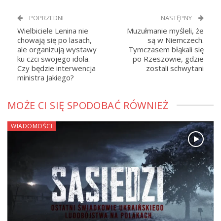
POPRZEDNI
NASTĘPNY
Wielbiciele Lenina nie
Muzułmanie myśleli, że
chowają się po lasach,
są w Niemczech.
ale organizują wystawy
Tymczasem błąkali się
ku czci swojego idola.
po Rzeszowie, gdzie
Czy będzie interwencja
zostali schwytani
ministra Jakiego?
MOŻE CI SIĘ SPODOBAĆ RÓWNIEŻ
WIADOMOŚCI