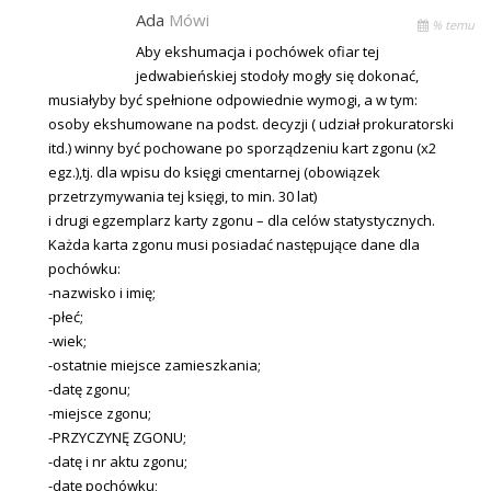
Ada
Mówi
% temu
Aby ekshumacja i pochówek ofiar tej
jedwabieńskiej stodoły mogły się dokonać,
musiałyby być spełnione odpowiednie wymogi, a w tym:
osoby ekshumowane na podst. decyzji ( udział prokuratorski
itd.) winny być pochowane po sporządzeniu kart zgonu (x2
egz.),tj. dla wpisu do księgi cmentarnej (obowiązek
przetrzymywania tej księgi, to min. 30 lat)
i drugi egzemplarz karty zgonu – dla celów statystycznych.
Każda karta zgonu musi posiadać następujące dane dla
pochówku:
-nazwisko i imię;
-płeć;
-wiek;
-ostatnie miejsce zamieszkania;
-datę zgonu;
-miejsce zgonu;
-PRZYCZYNĘ ZGONU;
-datę i nr aktu zgonu;
-datę pochówku;