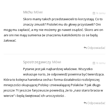
Michu
Mówi
% temu
Skoro mamy takich przedstawicieli to korzystają. Co to
znaczy zmusili? Pistolet mu do głowy przystawili? Oni
mogą mu zapłacić, a my nie możemy go nawet osądzić. Skoro ani on
ani oni nie mają sumienia (w znaczeniu katolickim) to co se będą
żałować.
Odpowiadać
Spostrzegawczy
Mówi
% temu
Pytanie jest jak najbardziej właściwe. Wszystko
wskazuje na to, że odpowiedź powinna być twierdząca.
Która to kolejna haniebna cecha i forma działalności rozbójniczej
mniejszości okupującej Polskę i zniewalającej Polaków ?! Jak długo
jeszcze ?! I jeszcze faryzeusze powiedzą ,że to „nasi starsi bracia w
wierze” i będą świętować ich uroczystości .
Odpowiadać