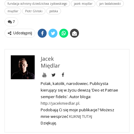
fundacja ochrony dziedzictwa żydowskiego
jacek międlar
jan bodakowski
międlar
Piotr Gliński
polska
7
Udostępnij
Jacek
Międlar
Polak, katolik, narodowiec. Publicysta
kierujący się w życiu dewizą 'Deo et Patriae
semper fidelis'. Autor bloga:
http://jacekmiedlar.pl
.
Podobają Ci się moje publikacje? Możesz
mnie wesprzeć
KLIKNIJ TUTAJ
Dziękuję.