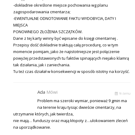
-dokładnie określone miejsce pochowania wg planu
zagospodarowania cmentarza;
-EWENTUALNE ODNOTOWANIE FAKTU WYDOBYCIA, DATY I
MIEJSCA
PONOWNEGO ZŁOŻENIA SZCZĄTKÓW.
Dane z tej karty winny być wpisane do księgi cmentarnej .
Przepisy dość dokładnie traktują całą procedurę, co w tym
momencie pomijam, jako że najistotniejsze jest połączenie
powyżej przedstawionych tu faktów spinających niejako klamrą
tak działania, jak i zaniechania.
Tu też czas działał w konsekwencji w sposób istotny na korzyść.
Ada
Mówi
% temu
Problem ma szeroki wymiar, ponieważ 9 gmin ma
na terenie kraju tysiąc dwieście cmentarzy, na
utrzymanie których, jak twierdza,
nie mają… funduszy oraz mają kłopoty z…ulokowaniem zleceń
na uporządkowanie.