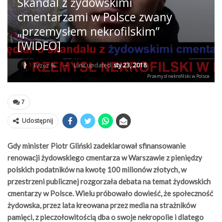
Skandal z żydowskimi
cmentarzami w Polsce zwany
„przemysłem nekrofilskim”
[WIDEO]
Last updated
sty 23, 2018
Przez %
Przemysł nekrofilski w Polsce
7
Udostępnij
Gdy minister Piotr Gliński zadeklarował sfinansowanie
renowacji żydowskiego cmentarza w Warszawie z pieniędzy
polskich podatników na kwotę 100 milionów złotych, w
przestrzeni publicznej rozgorzała debata na temat żydowskich
cmentarzy w Polsce. Wielu próbowało dowieść, że społeczność
żydowska, przez lata kreowana przez media na strażników
pamięci, z pieczołowitością dba o swoje nekropolie i dlatego