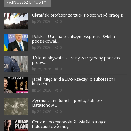
NAJNOWSZE POSTY
Ukraiński profesor zarzucił Polsce współpracę z…
lip 25, 2026
0
Polska i Ukraina o dalszym wsparciu. Sybiha
podziękował…
lip 25, 2026
0
19-letni obywatel Ukrainy zatrzymany podczas
próby…
lip 25, 2026
0
Jacek Międlar dla „Do Rzeczy” o sukcesach i
kulisach…
lip 24, 2026
0
Zygmunt Jan Rumel – poeta, żołnierz
Batalionów…
lip 24, 2026
0
Cenzura po żydowsku?! Książki burzące
holocaustowe mity…