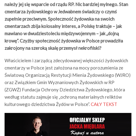
należy jej się wsparcie od rządu RP. Nic bardziej mylnego. Stan
cmentarza żydowskiego w Jedwabnem świadczy o czymś
zupełnie przeciwnym. Społeczność żydowska na swoich
cmentarzach zbija kolosalny interes, a Polskę traktuje – jak
mawiano w dwudziestoleciu międzywojennym – jak „dojną
krowę”. Czyżby społeczność żydowska w Polsce prowadziła
zakrojony na szeroką skalę przemysł nekrofilski?
Właścicielem i zarządcą zdecydowanej większości żydowskich
cmentarzy w Polsce jest założona na mocy porozumienia ze
Światową Organizacją Restytucji Mienia Żydowskiego (WJRO)
oraz Związkiem Gmin Wyznaniowych Żydowskich w RP
(ZGWŻ) Fundacja Ochrony Dziedzictwa Żydowskiego, która
według statutu zajmuje się „ochroną materialnych reliktów
kulturowego dziedzictwa Żydów w Polsce”.
CAŁY TEKST