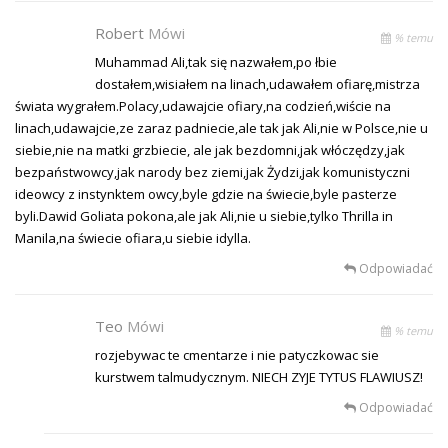
Robert
Mówi
% temu
Muhammad Ali,tak się nazwałem,po łbie
dostałem,wisiałem na linach,udawałem ofiarę,mistrza
świata wygrałem.Polacy,udawajcie ofiary,na codzień,wiście na
linach,udawajcie,ze zaraz padniecie,ale tak jak Ali,nie w Polsce,nie u
siebie,nie na matki grzbiecie, ale jak bezdomni,jak włóczędzy,jak
bezpaństwowcy,jak narody bez ziemi,jak Żydzi,jak komunistyczni
ideowcy z instynktem owcy,byle gdzie na świecie,byle pasterze
byli.Dawid Goliata pokona,ale jak Ali,nie u siebie,tylko Thrilla in
Manila,na świecie ofiara,u siebie idylla.
Odpowiadać
Teo
Mówi
% temu
rozjebywac te cmentarze i nie patyczkowac sie
kurstwem talmudycznym. NIECH ZYJE TYTUS FLAWIUSZ!
Odpowiadać