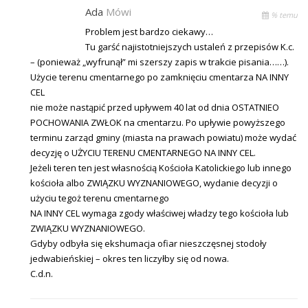
Ada
Mówi
% temu
Problem jest bardzo ciekawy…
Tu garść najistotniejszych ustaleń z przepisów K.c.
– (ponieważ „wyfrunął” mi szerszy zapis w trakcie pisania……).
Użycie terenu cmentarnego po zamknięciu cmentarza NA INNY
CEL
nie może nastąpić przed upływem 40 lat od dnia OSTATNIEO
POCHOWANIA ZWŁOK na cmentarzu. Po upływie powyższego
terminu zarząd gminy (miasta na prawach powiatu) może wydać
decyzję o UŻYCIU TERENU CMENTARNEGO NA INNY CEL.
Jeżeli teren ten jest własnością Kościoła Katolickiego lub innego
kościoła albo ZWIĄZKU WYZNANIOWEGO, wydanie decyzji o
użyciu tegoż terenu cmentarnego
NA INNY CEL wymaga zgody właściwej władzy tego kościoła lub
ZWIĄZKU WYZNANIOWEGO.
Gdyby odbyła się ekshumacja ofiar nieszczęsnej stodoły
jedwabieńskiej – okres ten liczyłby się od nowa.
C.d.n.