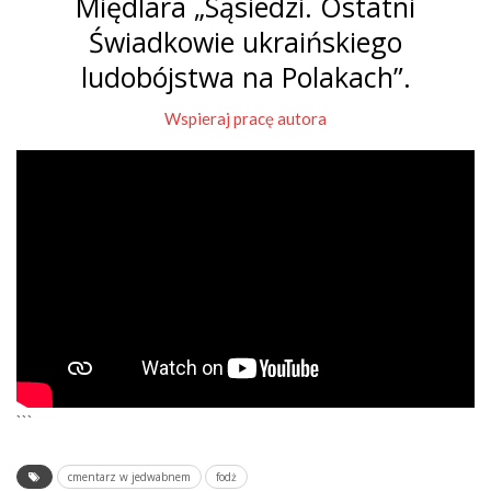
Międlara „Sąsiedzi. Ostatni
Świadkowie ukraińskiego
ludobójstwa na Polakach”.
Wspieraj pracę autora
```
cmentarz w jedwabnem
fodż