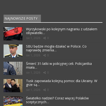
NAJNOWSZE POSTY
Wyrzykowski po kolejnym nagraniu z udziałem
obywatelki…
sie 1, 2026
0
SBU będzie mogła działać w Polsce. Co
naprawdę zmienia…
sie 1, 2026
0
Śmierć 31-latki w policyjnej celi. Policjantka
miała…
sie 1, 2026
0
Tusk zapowiada kolejną pomoc dla Ukrainy. W
grze są…
sie 1, 2026
0
Światełko nadziei? Coraz więcej Polaków
sceptycznych…