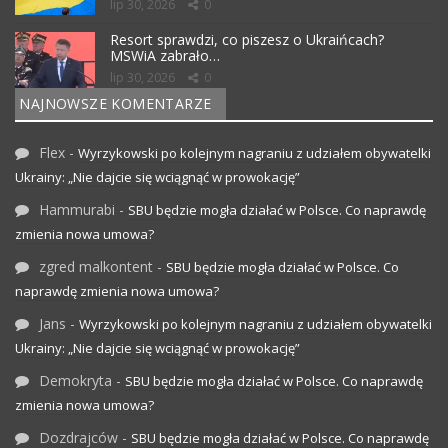
lip 30, 2026
0
Resort sprawdzi, co piszesz o Ukraińcach?
MSWiA zabrało…
lip 30, 2026
0
NAJNOWSZE KOMENTARZE
Flex
-
Wyrzykowski po kolejnym nagraniu z udziałem obywatelki
Ukrainy: „Nie dajcie się wciągnąć w prowokację”
Hammurabi
-
SBU będzie mogła działać w Polsce. Co naprawdę
zmienia nowa umowa?
zgred malkontent
-
SBU będzie mogła działać w Polsce. Co
naprawdę zmienia nowa umowa?
Jans
-
Wyrzykowski po kolejnym nagraniu z udziałem obywatelki
Ukrainy: „Nie dajcie się wciągnąć w prowokację”
Demokryta
-
SBU będzie mogła działać w Polsce. Co naprawdę
zmienia nowa umowa?
Dozdrajców
-
SBU będzie mogła działać w Polsce. Co naprawdę