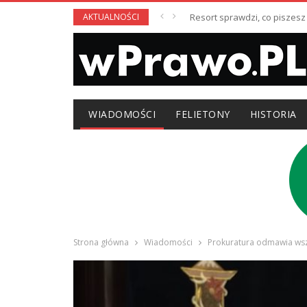
AKTUALNOŚCI
D. Wojciechowska: Ile przeci
Resort sprawdzi, co
WIADOMOŚCI
FELIETONY
HISTORIA
Strona główna
Wiadomości
Prokuratura odmawia wszcz