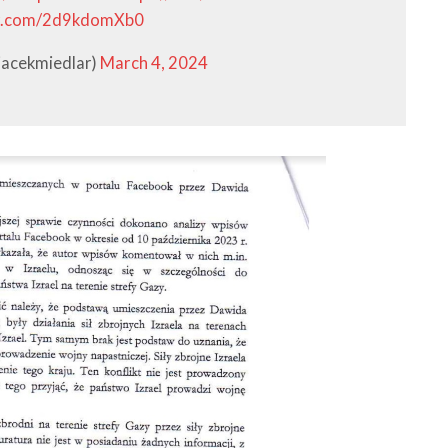
er.com/2d9kdomXb0
jacekmiedlar)
March 4, 2024