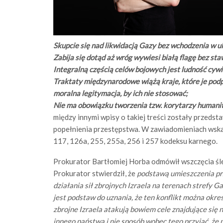
Skupcie się nad likwidacją Gazy bez wchodzenia w ulic
Zabija się dotąd aż wróg wywiesi białą flagę bez s
Integralną częścią celów bojowych jest ludność cywi
Traktaty międzynarodowe wiążą kraje, które je podpis
moralna legitymacja, by ich nie stosować;
Nie ma obowiązku tworzenia tzw. korytarzy humani
między innymi wpisy o takiej treści zostały przed
popełnienia przestępstwa. W zawiadomieniach wska
117, 126a, 255, 255a, 256 i 257 kodeksu karnego.
Prokurator Bartłomiej Horba odmówił wszczęcia śled
Prokurator stwierdził, że
podstawą umieszczenia p
działania sił zbrojnych Izraela na terenach strefy 
jest podstaw do uznania, że ten konflikt można okreś
zbrojne Izraela atakują bowiem cele znajdujące się n
innego państwa i nie sposób wobec tego przyjąć, że