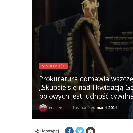
WIADOMOŚCI
Prokuratura odmawia wszczęc
„Skupcie się nad likwidacją G
bojowych jest ludność cywiln
Last updated
mar 4, 2024
Przez %
Udostępnij