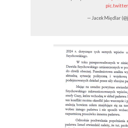
pic.twitt
— Jacek Międlar (@