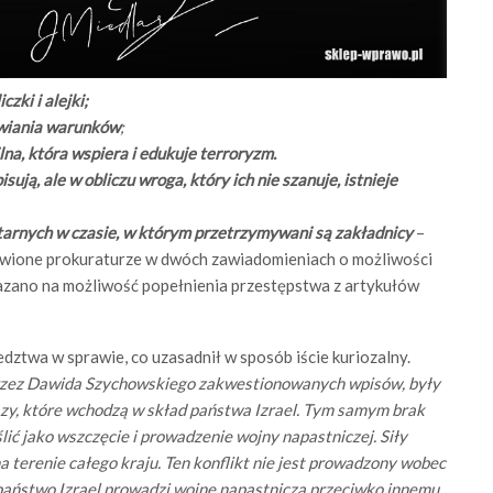
zki i alejki;
tawiania warunków
;
lna, która wspiera i edukuje terroryzm.
ują, ale w obliczu wroga, który ich nie szanuje, istnieje
tarnych w czasie, w którym przetrzymywani są zakładnicy
–
stawione prokuraturze w dwóch zawiadomieniach o możliwości
zano na możliwość popełnienia przestępstwa z artykułów
ztwa w sprawie, co uzasadnił w sposób iście kuriozalny.
rzez Dawida Szychowskiego zakwestionowanych wpisów, były
Gazy, które wchodzą w skład państwa Izrael. Tym samym brak
lić jako wszczęcie i prowadzenie wojny napastniczej. Siły
a terenie całego kraju. Ten konflikt nie jest prowadzony wobec
 państwo Izrael prowadzi wojnę napastniczą przeciwko innemu