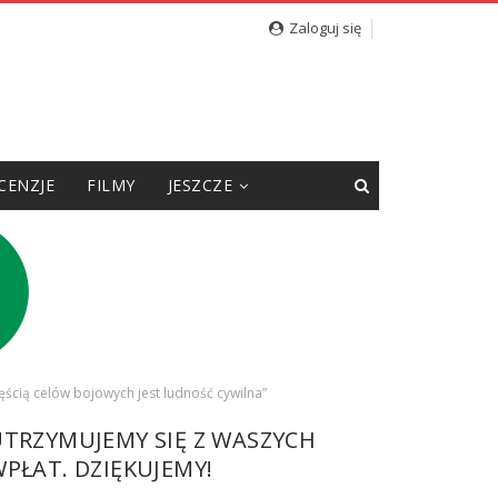
Zaloguj się
CENZJE
FILMY
JESZCZE
ęścią celów bojowych jest ludność cywilna”
UTRZYMUJEMY SIĘ Z WASZYCH
PŁAT. DZIĘKUJEMY!