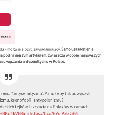
ądu – mogą je złożyć zawiadamiający.
Samo uzasadnienie
pod niniejszym artykułem, zwłaszcza w dobie najnowszych
akresu węszenia antysemityzmu w Polsce.
ęszenia "antysemityzmu". A może by tak powęszyli
zmu, ksenofobii i antypolonizmu?
 łajdackich fejków i szczucia na Polaków w ramach
.co/BKq1kVEBm5
https://t.co/B9dl9xGGF6