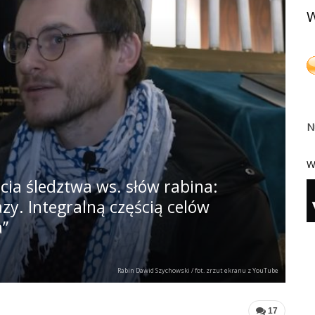
W
N
W
ia śledztwa ws. słów rabina:
azy. Integralną częścią celów
a”
Rabin Dawid Szychowski / fot. zrzut ekranu z YouTube
17