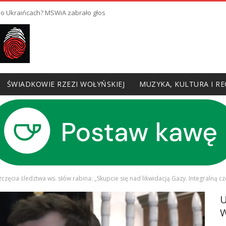
erpieli kresowi Polacy, tego żadne pióro w pełni nie odda
 piszesz o Ukraińcach? MSWiA zabrało głos
ŚWIADKOWIE RZEZI WOŁYŃSKIEJ
MUZYKA, KULTURA I RE
ęcia śledztwa ws. słów rabina: „Skupcie się nad likwidacją Gazy. Integralną cz
W