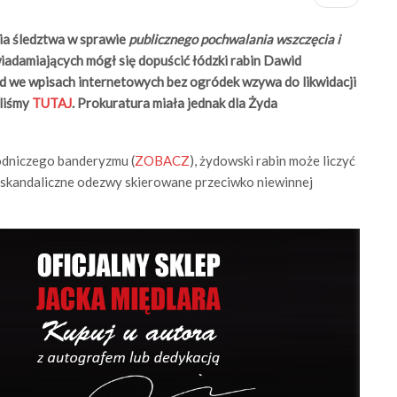
ia śledztwa w sprawie
publicznego pochwalania wszczęcia i
iadamiających mógł się dopuścić łódzki rabin Dawid
yd we wpisach internetowych bez ogródek wzywa do likwidacji
aliśmy
TUTAJ
. Prokuratura miała jednak dla Żyda
odniczego banderyzmu (
ZOBACZ
), żydowski rabin może liczyć
 skandaliczne odezwy skierowane przeciwko niewinnej