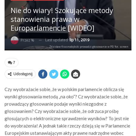
Nie do wiary! Szokujące metody
stanowienia prawa w
Europarlamencie [WIDEO]
Last updated
lip 11, 2019
Przez %
Zdzisław Krasnodębski prowadzi głosowanie w PE/ fot. screen
7
Udostępnij
Czy wyobrażacie sobie, że w polskim parlamencie oblicza się
wyniki głosowania metodą „na oko”? Cz wyobrażacie sobie, że
prowadzący głosowanie podaje wyniki niezgodne z
głosowaniem? Czy wyobrażacie sobie, że odrzuca prośbę
głosujących o elektroniczne sprawdzenie wyników? To jest nie
do wyobrażenia! A jednak takie rzeczy dzieją się w Parlamencie
Europejskim ustanawiającym akty prawne nadrzędne wobec