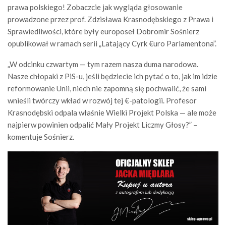
prawa polskiego! Zobaczcie jak wygląda głosowanie
prowadzone przez prof. Zdzisława Krasnodębskiego z Prawa i
Sprawiedliwości, które były europoseł Dobromir Sośnierz
opublikował w ramach serii „Latający Cyrk €uro Parlamentona”.
„W odcinku czwartym — tym razem nasza duma narodowa.
Nasze chłopaki z PiS-u, jeśli będziecie ich pytać o to, jak im idzie
reformowanie Unii, niech nie zapomną się pochwalić, że sami
wnieśli twórczy wkład w rozwój tej €-patologii. Profesor
Krasnodębski odpala właśnie Wielki Projekt Polska — ale może
najpierw powinien odpalić Mały Projekt Liczmy Głosy?” –
komentuje Sośnierz.