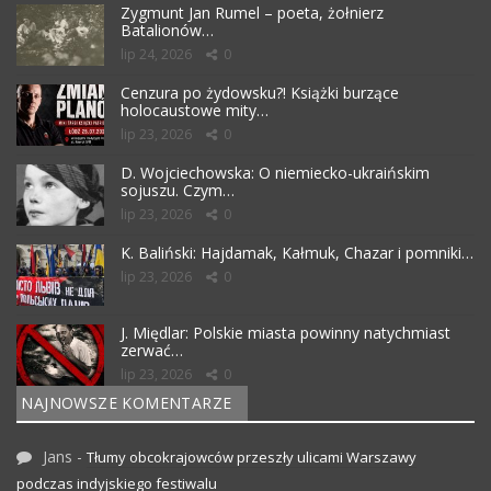
Zygmunt Jan Rumel – poeta, żołnierz
Batalionów…
lip 24, 2026
0
Cenzura po żydowsku?! Książki burzące
holocaustowe mity…
lip 23, 2026
0
D. Wojciechowska: O niemiecko-ukraińskim
sojuszu. Czym…
lip 23, 2026
0
K. Baliński: Hajdamak, Kałmuk, Chazar i pomniki…
lip 23, 2026
0
J. Międlar: Polskie miasta powinny natychmiast
zerwać…
lip 23, 2026
0
NAJNOWSZE KOMENTARZE
Jans
-
Tłumy obcokrajowców przeszły ulicami Warszawy
podczas indyjskiego festiwalu