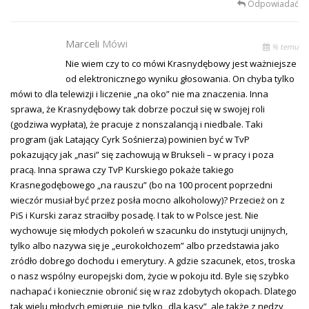
Odpowiadać
Marceli
Mówi
% temu
Nie wiem czy to co mówi Krasnydębowy jest ważniejsze
od elektronicznego wyniku głosowania. On chyba tylko
mówi to dla telewizji i liczenie „na oko” nie ma znaczenia. Inna
sprawa, że Krasnydębowy tak dobrze poczuł się w swojej roli
(godziwa wypłata), że pracuje z nonszalancją i niedbale. Taki
program (jak Latający Cyrk Sośnierza) powinien być w TvP
pokazujący jak „nasi” się zachowują w Brukseli – w pracy i poza
pracą. Inna sprawa czy TvP Kurskiego pokaże takiego
Krasnegodębowego „na rauszu” (bo na 100 procent poprzedni
wieczór musiał być przez posła mocno alkoholowy)? Przecież on z
PiS i Kurski zaraz straciłby posadę. I tak to w Polsce jest. Nie
wychowuje się młodych pokoleń w szacunku do instytucji unijnych,
tylko albo nazywa się je „eurokołchozem” albo przedstawia jako
zródło dobrego dochodu i emerytury. A gdzie szacunek, etos, troska
o nasz wspólny europejski dom, życie w pokoju itd. Byle się szybko
nachapać i koniecznie obronić się w raz zdobytych okopach. Dlatego
tak wielu młodych emigruje, nie tylko „dla kasy”, ale także z nędzy