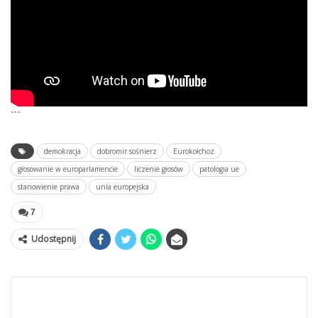
```
demokracja
dobromir sośnierz
Eurokołchoz
głosowanie w europarlamencie
liczenie głosów
patologia ue
stanowienie prawa
unia europejska
7
Udostępnij