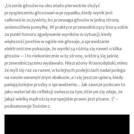
„Liczenie głosów na oko miało pierwotnie służyć
przyspieszeniu głosowań w przypadku, kiedy wynik jest
całkowicie oczywisty, bo przewaga głosów w jedną stronę
uniemożliwia pomyłkę. W praktyce przewodniczący biorą sobie
za punkt honoru zgadywanie wyników w sytuacji, kiedy
większość posłów w ogóle nie głosuje, a sprawdzanie
elektroniczne pokazuje, że wyniki są różnią się nawet o kilka
głosów — i to niekoniecznie w tę stronę, w którą się jaśnie
przewodniczącemu wydawało. Niezrażony Krasnodębski, mimo
że myli się raz za razem, w kolejnych podejściach nadal polega
na swoim wewnętrznym abakusie, a i się jeszcze upiera, kiedy
padają kolejne prośby o sprawdzenie… Jak zawsze polecam to
jako materiał do refleksji zwłaszcza tym, którym się zdaje, że
jakąś wielką mądrością europejskie prawo jest pisane. :)” –
podsumowuje Sośnierz.