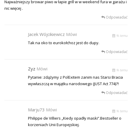
Najważniejszy browar piwo w łapie grill w w weekend fura w garażu i
nic więcej .
Odpowiadać
Jacek Wójcikiewicz
Mówi
% temu
Tak na oko to eurokołchoz jest do dupy.
Odpowiadać
Zyz
Mówi
% temu
Pytanie: zdążymy z PolExitem zanim nas Starsi Bracia
wywłaszczą w majątku narodowego (JUST Act 774)?!
Odpowiadać
Marju73
Mówi
% temu
Philippe de Villiers „Kiedy opadły maski”.Bestseller o
korzeniach Unii Europejskiej.