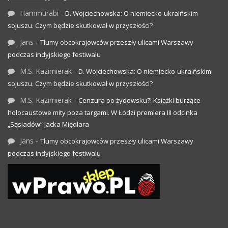
Hammurabi
-
D. Wojciechowska: O niemiecko-ukraińskim
sojuszu. Czym będzie skutkował w przyszłości?
Jans
-
Tłumy obcokrajowców przeszły ulicami Warszawy
podczas indyjskiego festiwalu
M.S. Kazimierak
-
D. Wojciechowska: O niemiecko-ukraińskim
sojuszu. Czym będzie skutkował w przyszłości?
M.S. Kazimierak
-
Cenzura po żydowsku?! Książki burzące
holocaustowe mity poza targami. W Łodzi premiera III odcinka
„Sąsiadów” Jacka Międlara
Jans
-
Tłumy obcokrajowców przeszły ulicami Warszawy
podczas indyjskiego festiwalu