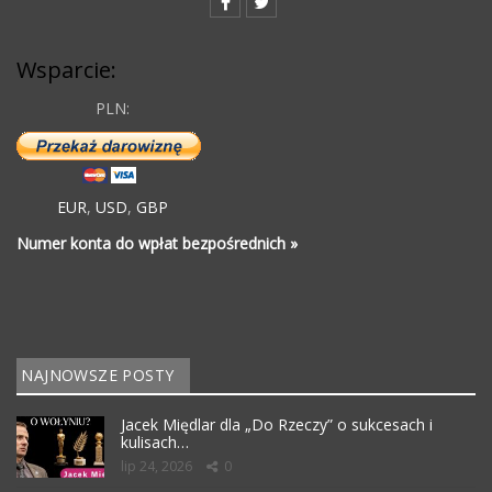
Wsparcie:
PLN:
EUR
,
USD
,
GBP
Numer konta do wpłat bezpośrednich »
NAJNOWSZE POSTY
Jacek Międlar dla „Do Rzeczy” o sukcesach i
kulisach…
lip 24, 2026
0